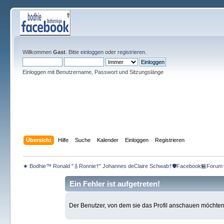
Willkommen
Gast
. Bitte
einloggen
oder
registrieren
.
Einloggen mit Benutzername, Passwort und Sitzungslänge
Übersicht
Hilfe
Suche
Kalender
Einloggen
Registrieren
★ Bodhie™ Ronald "🎸Ronnie†" Johannes deClaire Schwab†🛡️Facebook🏪Forum
Ein Fehler ist aufgetreten!
Der Benutzer, von dem sie das Profil anschauen möchten, e