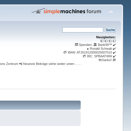
Neuigkeiten:
💵 💴 💶 💷
🔜 Spenden: 🏛️ Bank99™ ✔️
● Ronald Schwab ✔️
💳 IBAN: AT261912000025607510 ✔️
💳 BIC: SPBAATWW ✔️
🍻Danke! 🎁
ons Zentrum 📲 Neueste Beiträge siehe weiter unten ... .. .