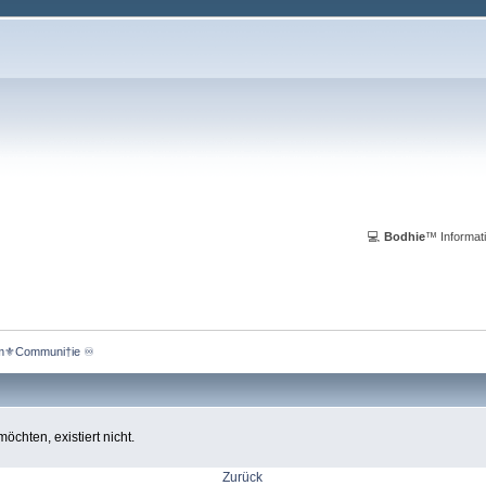
💻
Bodhie
™ Informati
m⚜️Communi†ie ♾️ 
chten, existiert nicht.
Zurück