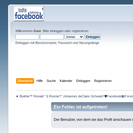
Willkommen
Gast
. Bitte
einloggen
oder
registrieren
.
Einloggen mit Benutzername, Passwort und Sitzungslänge
Übersicht
Hilfe
Suche
Kalender
Einloggen
Registrieren
★ Bodhie™ Ronald "🎸Ronnie†" Johannes deClaire Schwab†🛡️Facebook🏪Foru
Ein Fehler ist aufgetreten!
Der Benutzer, von dem sie das Profil anschauen mö