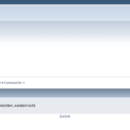
m⚜️Communi†ie ♾️ 
chten, existiert nicht.
Zurück