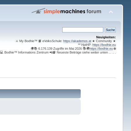
Neuigkeiten:
⚔ My Bodhie™ 📙 eVolksSchule:
https://akademos.at
★ Community ★
** HptHP:
https://bodhie.eu
🌍📚 6.176.139 Zugriffe im Mai 2026 📚🌍
https://bodhie.eu
🌐
💻 Bodhie™ Informations Zentrum 📲📙 Neueste Beiträge siehe weiter unten ... .. .