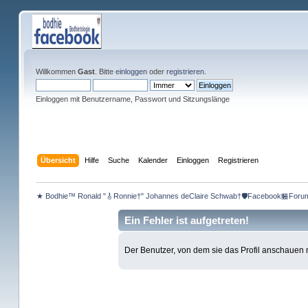
Willkommen
Gast
. Bitte
einloggen
oder
registrieren
.
Einloggen mit Benutzername, Passwort und Sitzungslänge
Übersicht
Hilfe
Suche
Kalender
Einloggen
Registrieren
★ Bodhie™ Ronald "🎸Ronnie†" Johannes deClaire Schwab†🛡️Facebook🏪Foru
Ein Fehler ist aufgetreten!
Der Benutzer, von dem sie das Profil anschauen mö