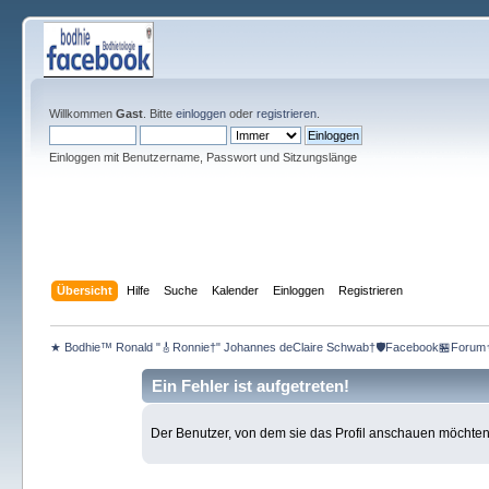
Willkommen
Gast
. Bitte
einloggen
oder
registrieren
.
Einloggen mit Benutzername, Passwort und Sitzungslänge
Übersicht
Hilfe
Suche
Kalender
Einloggen
Registrieren
★ Bodhie™ Ronald "🎸Ronnie†" Johannes deClaire Schwab†🛡️Facebook🏪Forum
Ein Fehler ist aufgetreten!
Der Benutzer, von dem sie das Profil anschauen möchten, e