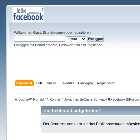
Willkommen
Gast
. Bitte
einloggen
oder
registrieren
.
Einloggen mit Benutzername, Passwort und Sitzungslänge
Übersicht
Hilfe
Suche
Kalender
Einloggen
Registrieren
★ Bodhie™ Ronald "🎸Ronnie†" Johannes deClaire Schwab†🛡️Facebook🏪Forum
Ein Fehler ist aufgetreten!
Der Benutzer, von dem sie das Profil anschauen möchten, e