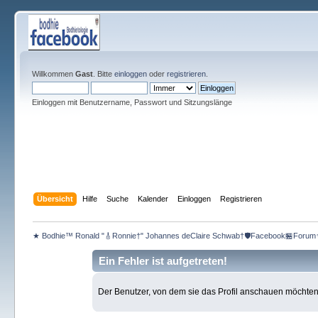
Willkommen
Gast
. Bitte
einloggen
oder
registrieren
.
Einloggen mit Benutzername, Passwort und Sitzungslänge
Übersicht
Hilfe
Suche
Kalender
Einloggen
Registrieren
★ Bodhie™ Ronald "🎸Ronnie†" Johannes deClaire Schwab†🛡️Facebook🏪Forum
Ein Fehler ist aufgetreten!
Der Benutzer, von dem sie das Profil anschauen möchten, e