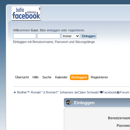
Willkommen
Gast
. Bitte
einloggen
oder
registrieren
.
Einloggen mit Benutzername, Passwort und Sitzungslänge
Übersicht
Hilfe
Suche
Kalender
Einloggen
Registrieren
★ Bodhie™ Ronald "🎸Ronnie†" Johannes deClaire Schwab†🛡️Facebook🏪Forum
Einloggen
Benutzernam
Passwor