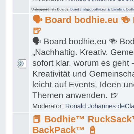
🍺
🗣 Board bodhie.eu 🍻 Bo
„Nachhaltig. Kreativ. Gemein
sofort klar, worum es geht 
Kreativität und Gemeinscha
leicht auf Events, Ideen u
Themen anwenden. 🍺
Moderator:
Ronald Johannes deCl
📕 Bodhie™ RuckSac
BackPack™ 📓
Willkommen im Bodhie™ S
einzigartigen Marktplatz, de