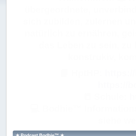
⭐️
Bodhie™ Ronald J
● ULC eV. IV-Vr 442
Österre
➦
Siehe weiter unt
📘 HptHP:
💻
Bodhie
™ Information
siehe weit
⚔ Vie
★ Podcast Bodhie™ ★
★ Podcast Bodhie™ P
★ Podcast Bodhie™ Prolo