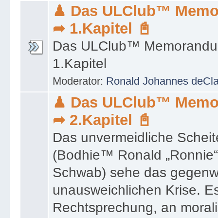
Das ULClub™ Memorandu
1.Kapitel
Moderator:
Ronald Johannes deCl
♟ Das ULClub™ Memo
➦ 2.Kapitel 📓
Das unvermeidliche Scheit
(Bodhie™ Ronald „Ronnie“
Schwab) sehe das gegenwä
unausweichlichen Krise. Es
Rechtsprechung, an moral
an der verbreiteten Korrupt
nicht nur auf der Ebene der
sondern auch tief in der Ge