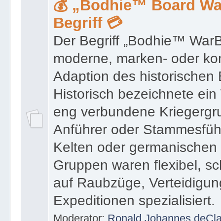
moderne, marken- oder k
Adaption des historischen 
Historisch bezeichnete ein
eng verbundene Kriegergru
Anführer oder Stammesführ
Kelten oder germanischen
Gruppen waren flexibel, sc
auf Raubzüge, Verteidigun
Expeditionen spezialisiert.
Moderator:
Ronald Johannes deCl
Untergeordnete Boards
:
Board chatgpt.bodhie.eu
,
♟ Einladung Bodhi
🗣 Board bodhie.eu 🍻