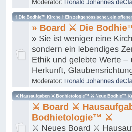
» Board ⚔ Die Bodhie™
» Sie ist weniger eine Kirc
sondern ein lebendiges Ze
Ethik und gelebte Werte –
Herkunft, Glaubensrichtun
Moderator:
Ronald Johannes deCl
⚔ Hausaufgaben ⚔ Bodhietologie™ ⚔ Neue Bodhie™ Ka
⚔ Board ⚔ Hausaufga
Bodhietologie™ ⚔
⚔ Neues Board ⚔ Hausau
Bodhietologie™ ⚔
Moderator:
Ronald Johannes deCl