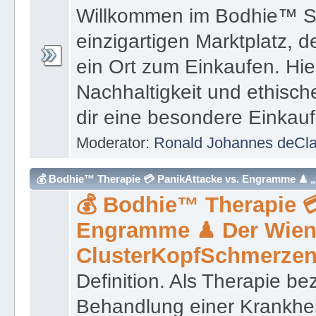
ein Ort zum Einkaufen. Hier 
Nachhaltigkeit und ethisc
dir eine besondere Einkauf
Moderator:
Ronald Johannes deCl
💰 Bodhie™ Therapie 💳 PanikAttacke vs. Engramme ♟ 
💰 Bodhie™ Therapie 
Engramme ♟ Der Wiene
ClusterKopfSchmerze
Definition. Als Therapie b
Behandlung einer Krankhei
Dabei können verschieden
Anwendung kommen, die e