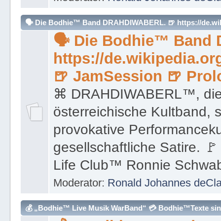
https://de.wikipedia.or
🍺 JamSession 🍺 Prol
⌘ DRAHDIWABERL™, die 
österreichische Kultband, s
provokative Performancek
gesellschaftliche Satire. 
Life Club™ Ronnie Schwa
Moderator:
Ronald Johannes deCl
💰 „Bodhie™ Live Musik WarBand“ 💳 Bodhie™Texte sind
💰 „Bodhie™ Board Wa
Begriff 💳
Der Begriff „Bodhie™ WarBa