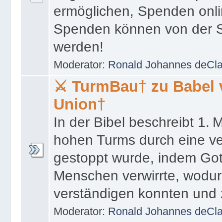
werden!
Moderator:
Ronald Johannes deCl
⚔ TurmBau† zu Babel 
Union†
In der Bibel beschreibt 1.
hohen Turms durch eine ve
gestoppt wurde, indem Got
Menschen verwirrte, wodurc
verständigen konnten und 
Moderator:
Ronald Johannes deCl
♟ Das ULClub™ Memo
➦ 1.Kapitel 📓