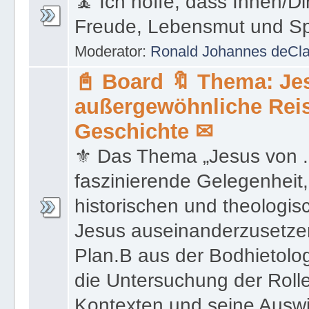
📓 Board 🔖 Thema: Je
außergewöhnliche Reis
Geschichte ✉
⚜ Das Thema „Jesus von ...
faszinierende Gelegenheit,
historischen und theologi
Jesus auseinanderzusetz
Plan.B aus der Bodhietolo
die Untersuchung der Roll
Kontexten und seine Auswi
und kulturelle Entwicklung
📌 ★ ULClub Bodhie™ ★ Der Fall Ronnie Schwab™ †★†