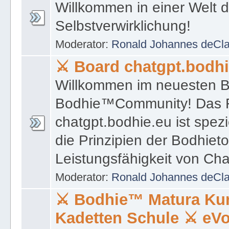
⚔ Board chatgpt.bodh
Willkommen im neuesten B
Bodhie™Community! Das 
chatgpt.bodhie.eu ist spezi
die Prinzipien der Bodhiet
Leistungsfähigkeit von Ch
Moderator:
Ronald Johannes deCl
⚔ Bodhie™ Matura Ku
Kadetten Schule ⚔ eV
⚔ eAkademie Bodhiet
⚔ Bodhie™ Matura-Kurse 
Vorbereitungskurse für die