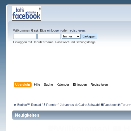
Willkommen
Gast
. Bitte
einloggen
oder
registrieren
.
Einloggen mit Benutzername, Passwort und Sitzungslänge
Übersicht
Hilfe
Suche
Kalender
Einloggen
Registrieren
★ Bodhie™ Ronald "🎸Ronnie†" Johannes deClaire Schwab†🛡️Facebook🏪Forum
Neuigkeiten
🇦🇹
Servus aus Wien/Vie