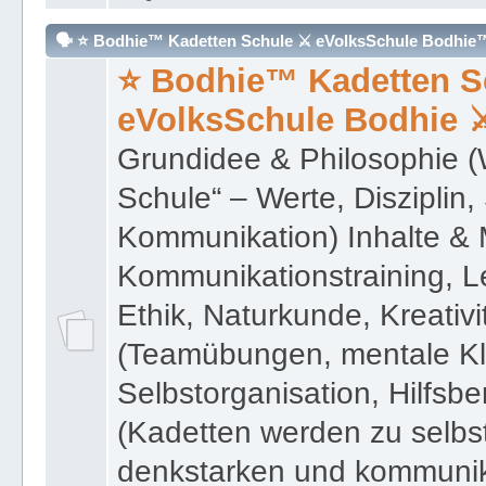
eVolksSchule Bodhie 
Grundidee & Philosophie 
Schule“ – Werte, Disziplin
Kommunikation) Inhalte & 
Kommunikationstraining, L
Ethik, Naturkunde, Kreativ
(Teamübungen, mentale Kla
Selbstorganisation, Hilfsber
(Kadetten werden zu selbs
denkstarken und kommuni
erzogen/ausgebildet).
Moderator:
Ronald Johannes deCl