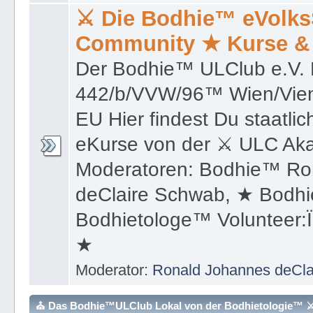
Der Bodhie™ ULClub e.V. 
442/b/VVW/96™ Wien/Vienn
EU Hier findest Du staatli
eKurse von der ⚔ ULC Aka
Moderatoren: Bodhie™ Ro
deClaire Schwab, ★ Bodh
Bodhietologe™ Volunteer:
★
Moderator:
Ronald Johannes deCl
⛪ Das Bodhie™ULClub Lokal von der Bodhietologie™ ⚔ 
⛪ Das Bodhie™ULClub 
Österreich/Austria-EU
Bodhietologie™ ⚔ ULCl