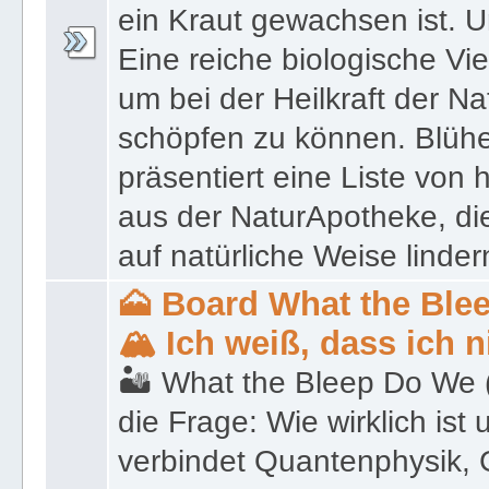
schöpfen zu können. Blüh
präsentiert eine Liste von
aus der NaturApotheke, di
auf natürliche Weise linder
🗻 Board What the Ble
🏔 Ich weiß, dass ich 
🏜 What the Bleep Do We (k
die Frage: Wie wirklich ist 
verbindet Quantenphysik, 
Spiritualität und zeigt, da
ähnliche Phänomene besch
Experten liefern überrasc