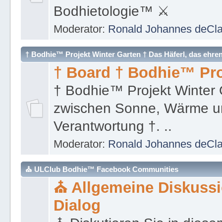
† Bodhie™ Projekt Winter Garten † Das Häferl, das ehre
† Board † Bodhie™ Pro
† Bodhie™ Projekt Winter 
zwischen Sonne, Wärme un
Verantwortung †. ..
Moderator:
Ronald Johannes deCl
⛪ ULClub Bodhie™ Facebook Communities
⛪ Allgemeine Diskuss
Dialog
⛪ Diskutieren Sie in diese
Ihnen einfällt. Ï Registrieru
Registrieren und sende mir