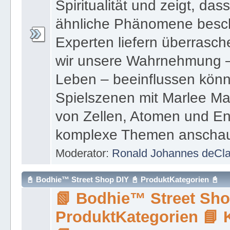
wir unsere Wahrnehmung –
Leben – beeinflussen könn
Spielszenen mit Marlee Ma
von Zellen, Atomen und Ene
komplexe Themen anschauli
Moderator:
Ronald Johannes deCl
📓 Bodhie™ Street Shop DIY 📓 ProduktKategorien 📓
📗 Bodhie™ Street Sho
ProduktKategorien 📘
📙
📙 Hier sind einige kreativ
einfach umsetzen kannst – 