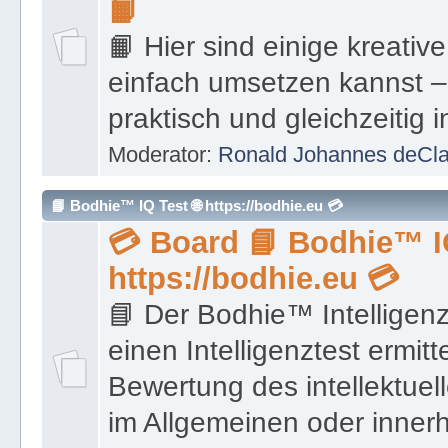
praktisch und gleichzeitig i
Moderator:
Ronald Johannes deCl
📘 Bodhie™ IQ Test 🌐 https://bodhie.eu 💳
💳 Board 📘 Bodhie™ IQ
https://bodhie.eu 💳
📘 Der Bodhie™ Intelligenz
einen Intelligenztest ermit
Bewertung des intellektue
im Allgemeinen oder inner
Bereichs im Vergleich zu e
Moderator:
Ronald Johannes deCl