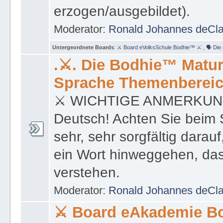
Untergeordnete Boards
:
⚔ Board eVolksSchule Bodhie™ ⚔
,
🗣 Die
.⚔. Die Bodhie™ Matur
Sprache Themenbereic
⚔ WICHTIGE ANMERKUNG; 
Deutsch! Achten Sie beim 
sehr, sehr sorgfältig darau
ein Wort hinweggehen, das 
verstehen.
Moderator:
Ronald Johannes deCl
⚔ Board eAkademie B
Willkommen in einer Welt 
Selbstverwirklichung!
Moderator:
Ronald Johannes deCl