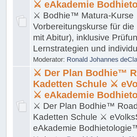
mit Abitur), inklusive Prüf
Lernstrategien und individ
Moderator:
Ronald Johannes deCl
⚔ Der Plan Bodhie™ 
Kadetten Schule ⚔ eV
⚔ eAkademie Bodhiet
⚔ Der Plan Bodhie™ Ro
Kadetten Schule ⚔ eVolk
eAkademie Bodhietologi
Moderator:
Ronald Johannes deCl
† Die Bodhie™ Kirche † Ein zeitgenössischer, ein offene