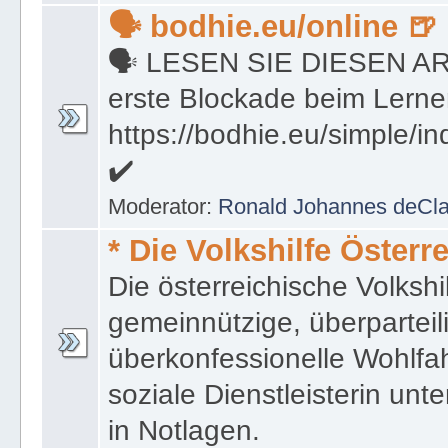
erste Blockade beim Lerne
https://bodhie.eu/simple/i
✔
Moderator:
Ronald Johannes deCl
* Die Volkshilfe Österr
Die österreichische Volkshil
gemeinnützige, überparteil
überkonfessionelle Wohlfah
soziale Dienstleisterin un
in Notlagen.
⚔ Die Bodhie™ eVolk
Community ★ Kurse &