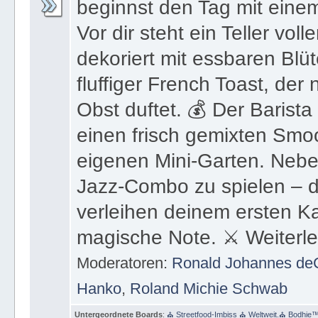
fluffiger French Toast, der
Obst duftet. 💰 Der Barista 
einen frisch gemixten Smo
eigenen Mini-Garten. Neben
Jazz-Combo zu spielen – d
verleihen deinem ersten K
magische Note. ⚔ Weiterlese
Moderatoren:
Ronald Johannes de
Hanko
,
Roland Michie Schwab
Untergeordnete Boards
:
⛪ Streetfood-Imbiss ⛪ Weltweit.⛪ Bodhie
🗣 ⭐️ Bodhie™ Kadetten Schule ⚔ eVolksSchule Bodhi
⭐️ Bodhie™ Kadetten 