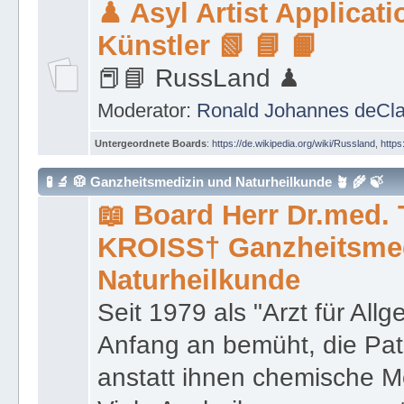
Moderator:
Ronald Johannes deCl
Untergeordnete Boards
:
https://de.wikipedia.org/wiki/Russland
,
https
🧪 🔬 🥼 Ganzheitsmedizin und Naturheilkunde 🪴 🌾 🍃
📖 Board Herr Dr.med.
KROISS† Ganzheitsme
Naturheilkunde
Seit 1979 als "Arzt für All
Anfang an bemüht, die Pat
anstatt ihnen chemische 
Viele Ausheilungen von un
chronischen Krankheiten.
chronischen Krankheiten 