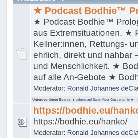
aus Extremsituationen. ★ P
Kellner:innen, Rettungs- u
ehrlich, direkt und nahbar
und Menschlichkeit. ★ Bod
auf alle An-Gebote ★ Bo
Moderator:
Ronald Johannes deCl
Untergeordnete Boards
:
● Lebenslauf SuperVisor Gastronomie ★
,
https://bodhie.eu/hank
https://bodhie.eu/hanko/
Moderator:
Ronald Johannes deCl
🗣 bodhie.eu/online 🍺
🗣 LESEN SIE DIESEN ARTI