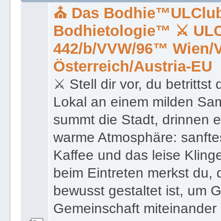
442/b/VVW/96™ Wien/V
Österreich/Austria-EU
⚔ Stell dir vor, du betrit
Lokal an einem milden S
summt die Stadt, drinnen 
warme Atmosphäre: sanftes
Kaffee und das leise Kling
beim Eintreten merkst du, d
bewusst gestaltet ist, um 
Gemeinschaft miteinander 
beginnst den Tag mit einem
Vor dir steht ein Teller vo
dekoriert mit essbaren Blü