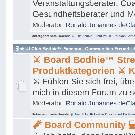
Untergeordnete Boards
:
.⚔. Die Bodhie™ Matura .⚔. Deutsch Spra
🗄 ★ ULClub Bodhie™ Facebook Communities Freunde 
⚔ Board Bodhie™ Stre
Produktkategorien ⚔ 
⚔ Fühlen Sie sich frei, übe
mich in diesem Forum zu s
Moderator:
Ronald Johannes deCl
Untergeordnete Boards
:
🖲 Board HptHP Bodhie™
,
👫 Board Kadette
🧨 Board Community 💻
🧘 Ich hoffe, dass Ihnen/
Freude, Lebensmut und S
Moderator:
Ronald Johannes deCl