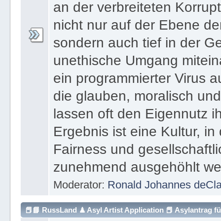
unethische Umgang miteina
ein programmierter Virus 
die glauben, moralisch und
lassen oft den Eigennutz ih
Ergebnis ist eine Kultur, in
Fairness und gesellschaft
zunehmend ausgehöhlt we
Moderator:
Ronald Johannes deCl
📕📘 RussLand ♟ Asyl Artist Application 📕 Asylantrag f
♟ Asyl Artist Applicati
Putin 📓
Künstler 📗 📘 📙
📕📘 RussLand ♟