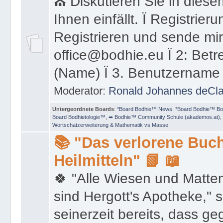
office@bodhie.eu Ï 2: Betref
(Name) Ï 3. Benutzername
Moderator:
Ronald Johannes deCl
Untergeordnete Boards
:
*Board Bodhie™ News
,
*Board Bodhie™ Bo
Board Bodhietologie™
,
➦ Bodhie™ Community Schule (akademos.at)
,
Wortschatzerweiterung & Mathematik vs Masse
📚 "Das verlorene Buch
Heilmitteln" 📗 📖
🍀 "Alle Wiesen und Matte
sind Hergott's Apotheke," 
seinerzeit bereits, dass 
ein Kraut gewachsen ist. U
Eine reiche biologische Vie
um bei der Heilkraft der N