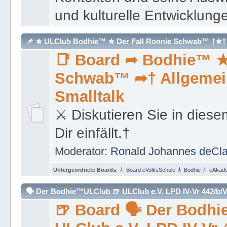
📑 Board ➦ Bodhie™ ★
Schwab™ ➦† Allgemei
Smalltalk
⚔ Diskutieren Sie in diese
Dir einfällt.†
Moderator:
Ronald Johannes deCl
Untergeordnete Boards
:
🎸 Board eVolksSchule 🎸 Bodhie 🎸 eAkad
🗣 Der Bodhie™ULClub 🍺 ULClub e.V. LPD IV-Vr 442/b/
🍺 Board 🗣 Der Bodh
ULClub e.V. LPD IV-Vr
Wien/Vienna-Österreic
🗣 Hier befinden sich korr