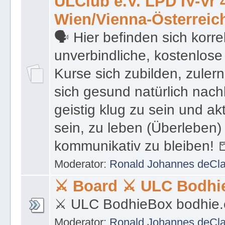
unverbindliche, kostenlose
Kurse sich zubilden, zuler
sich gesund natürlich nach
geistig klug zu sein und akt
sein, zu leben (Überleben) 
kommunikativ zu bleiben! 
Moderator:
Ronald Johannes deCl
⚔ Board ⚔ ULC Bodhi
⚔ ULC BodhieBox bodhie.
Moderator:
Ronald Johannes deCl
🗣 Die Bodhie™ Band DRAHDIWABERL. 🍺 https://de.wiki
🗣 Die Bodhie™ Band