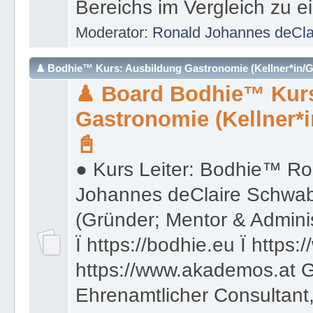
♟ Bodhie™ Kurs: Ausbildung Gastronomie (Kellner*in/Ga
♟ Board Bodhie™ Kurs
Gastronomie (Kellner*i
📓
● Kurs Leiter: Bodhie™ Ro
Johannes deClaire Schwa
(Gründer; Mentor & Admini
Ï https://bodhie.eu Ï https:
https://www.akademos.at G
Ehrenamtlicher Consultant,
Veranstaltungsberater, Co
Gesundheitsberater und M
Moderator:
Ronald Johannes deCl