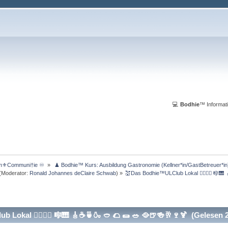
💻
Bodhie
™ Informati
m⚜️Communi†ie ♾️ 
»
 ♟ Bodhie™ Kurs: Ausbildung Gastronomie (Kellner*in/GastBetreuer*in
(Moderator:
Ronald Johannes deClaire Schwab
) »
💒Das Bodhie™ULClub Lokal 🤹‍♀️🤹‍♂️ 🎼🎹
okal 🤹‍♀️🤹‍♂️ 🎼🎹 🎸☕️🍵🍶 🥙 🌮 🌯 🥗 🥘🍺🍻🥂🍷🍹 (Gelesen 