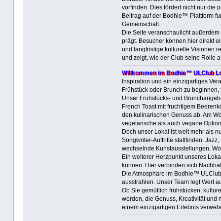
vorfinden. Dies fördert nicht nur d
Beitrag auf der Bodhie™-Plattform fu
Gemeinschaft.
Die Seite veranschaulicht außerdem 
prägt. Besucher können hier direkt e
und langfristige kulturelle Visionen
und zeigt, wie der Club seine Rolle al
Willkommen im Bodhie™ ULClub L
Inspiration und ein einzigartiges Ve
Frühstück oder Brunch zu beginnen, 
Unser Frühstücks- und Brunchangebot
French Toast mit fruchtigem Beeren
den kulinarischen Genuss ab. Am Wo
vegetarische als auch vegane Optio
Doch unser Lokal ist weit mehr als 
Songwriter-Auftritte stattfinden. Jaz
wechselnde Kunstausstellungen, Work
Ein weiterer Herzpunkt unseres Loka
können. Hier verbinden sich Nachhalt
Die Atmosphäre im Bodhie™ ULClub Lo
ausstrahlen. Unser Team legt Wert a
Ob Sie gemütlich frühstücken, kultur
werden, die Genuss, Kreativität und n
einem einzigartigen Erlebnis verweb