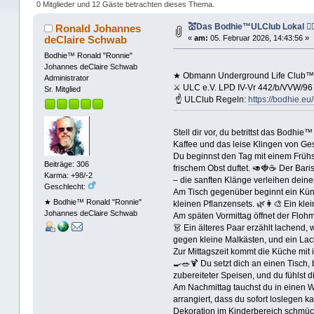
0 Mitglieder und 12 Gäste betrachten dieses Thema.
💒Das Bodhie™ULClub Lokal 🤹‍♀️🤹
Ronald Johannes
deClaire Schwab
«
am:
05. Februar 2026, 14:43:56 »
Bodhie™ Ronald "Ronnie"
Johannes deClaire Schwab
★ Obmann Underground Life Club™ C
Administrator
⚔ ULC e.V. LPD IV-Vr 442/b/VVW/96™
Sr. Mitglied
☝ ULClub Regeln:
https://bodhie.eu
Stell dir vor, du betrittst das Bod
Kaffee und das leise Klingen von Ges
Du beginnst den Tag mit einem Frühstü
Beiträge: 306
frischem Obst duftet. 🥑🍓☕ Der Bari
Karma: +98/-2
– die sanften Klänge verleihen dein
Geschlecht:
Am Tisch gegenüber beginnt ein Künst
★ Bodhie™ Ronald "Ronnie"
kleinen Pflanzensets. 🌿👩‍🎨 Ein klei
Johannes deClaire Schwab
Am späten Vormittag öffnet der Flohm
👗 Ein älteres Paar erzählt lachend
gegen kleine Malkästen, und ein Lach
Zur Mittagszeit kommt die Küche mit 
🍳🥗🍹 Du setzt dich an einen Tisch,
zubereiteter Speisen, und du fühlst 
Am Nachmittag tauchst du in einen Wor
arrangiert, dass du sofort loslegen k
Dekoration im Kinderbereich schmückt.