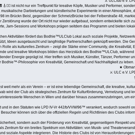
⚔ ULClub e.V. LPD
🎸🤹‍♂️ ist nicht nur ein Treffpunkt für kreative Köpfe, Musiker und Performer, sond
lt, musikalische Darbietungen und künstlerische Experimente in einer Atmosphäre, di
 im Brückn Beisl, gegenüber der SchmelzBrücke bei der Felberstraße 48, markie
 Zerstörung wurde der Ort nicht nur wieder aufgebaut, sondern entwickelte sich z
te, Jam-Sessions und Workshops prägen seitdem das Programm und bieten lokalen 
hen Aktivitäten fördert das Bodhie™ULClub Lokal auch soziale Projekte, Netzwerkb
stützt, Ideen ausgetauscht und langfristige Partnerschaften geknüpft werden. Die
 Rolle als kulturelles Zentrum – zeigt die Stärke einer Community, die Kreativität
ende und kreative Workshops bilden das Herzstück des Bodhie™ULClub, während 
nder Energie geprägt ist. Hier treffen sich Musiker, Künstler, Tänzer, Performer u
r Bodhie™-Philosophie von Kreativität, Gemeinschaft und Nachhaltigkeit zu leben.
★ Obmann
⚔ ULC e.V. LPD
weit mehr als ein Verein – er ist eine lebendige Gemeinschaft, die kreative, kultur
wird der Club als strategisches Zentrum für Kulturförderung, Vernetzung und kreat
lturinteressierte Menschen in Wien und darüber hinaus zusammenzubringen, um eine
t und in den Statuten wie LPD IV-Vr 442/b/VVW/96™ verankert, wodurch sowohl organ
Besucher können sich über die offiziellen Regeln und Richtlinien des Clubs informie
 Sicherheit, sondern auch der Förderung von Kreativität, gegenseitigem Respekt u
 Zentrum für ein breites Spektrum von Aktivitäten: von Musik- und Theaterveranst
 und soziale Aspekte integrieren. Die Historie des Clubs ist von Herausforderung