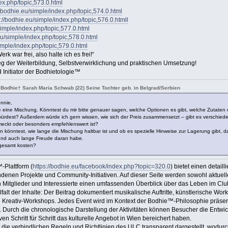
ex.php/topic,573.0.html
//bodhie.eu/simple/index.php/topic,574.0.html
s://bodhie.eu/simple/index.php/topic,576.0.htmll
simple/index.php/topic,577.0.html
eu/simple/index.php/topic,578.0.html
imple/index.php/topic,579.0.html
war frei, also halte ich es frei!“
eg der Weiterbildung, Selbstverwirklichung und praktischen Umsetzung!
 Initiator der Bodhietologie™
 Bodhie† Sarah Maria Schwab (22) Seine Tochter geb. in Belgrad/Serbien
onnie,
ne eine Mischung. Könntest du mir bitte genauer sagen, welche Optionen es gibt, welche Zutaten 
würdest? Außerdem würde ich gern wissen, wie sich der Preis zusammensetzt – gibt es verschied
eckt oder besonders empfehlenswert ist?
 könntest, wie lange die Mischung haltbar ist und ob es spezielle Hinweise zur Lagerung gibt, dami
und auch lange Freude daran habe.
sgesamt kosten?
-Plattform (
https://bodhie.eu/facebook/index.php?topic=320.0
) bietet einen detail
denen Projekte und Community-Initiativen. Auf dieser Seite werden sowohl aktue
 Mitglieder und Interessierte einen umfassenden Überblick über das Leben im Club
falt der Inhalte: Der Beitrag dokumentiert musikalische Auftritte, künstlerische W
 Kreativ-Workshops. Jedes Event wird im Kontext der Bodhie™-Philosophie präsentie
t. Durch die chronologische Darstellung der Aktivitäten können Besucher die Entw
ven Schritt für Schritt das kulturelle Angebot in Wien bereichert haben.
die verbindlichen Regeln und Richtlinien des ULC transparent dargestellt, wodurch