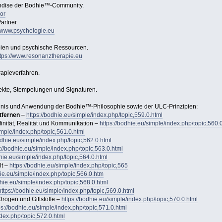
andise der Bodhie™-Community.
or
artner.
//www.psychelogie.eu
pien und psychische Ressourcen.
tps://www.resonanztherapie.eu
apieverfahren.
jekte, Stempelungen und Signaturen.
tändnis und Anwendung der Bodhie™-Philosophie sowie der ULC-Prinzipien:
tfernen
–
https://bodhie.eu/simple/index.php/topic,559.0.html
finität, Realität und Kommunikation –
https://bodhie.eu/simple/index.php/topic,560.
imple/index.php/topic,561.0.html
odhie.eu/simple/index.php/topic,562.0.html
://bodhie.eu/simple/index.php/topic,563.0.html
dhie.eu/simple/index.php/topic,564.0.html
lt –
https://bodhie.eu/simple/index.php/topic,565
hie.eu/simple/index.php/topic,566.0.htm
dhie.eu/simple/index.php/topic,568.0.html
https://bodhie.eu/simple/index.php/topic,569.0.html
rogen und Giftstoffe –
https://bodhie.eu/simple/index.php/topic,570.0.html
ps://bodhie.eu/simple/index.php/topic,571.0.html
ndex.php/topic,572.0.html