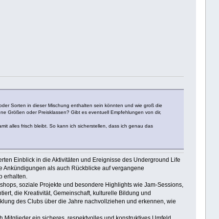
oder Sorten in dieser Mischung enthalten sein könnten und wie groß die
ene Größen oder Preisklassen? Gibt es eventuell Empfehlungen von dir,
t alles frisch bleibt. So kann ich sicherstellen, dass ich genau das
lierten Einblick in die Aktivitäten und Ereignisse des Underground Life
lle Ankündigungen als auch Rückblicke auf vergangene
 erhalten.
orkshops, soziale Projekte und besondere Highlights wie Jam-Sessions,
rt, die Kreativität, Gemeinschaft, kulturelle Bildung und
icklung des Clubs über die Jahre nachvollziehen und erkennen, wie
 Mitglieder ein sicheres, respektvolles und konstruktives Umfeld