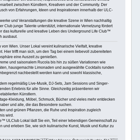
menarbeit zwischen Künstlern, Kreativen und der Community. Der
tausch von Erfahrungen, Ideen und Inspirationen innerhalb der ULC-
werke und Veranstaltungen die kreative Szene in Wien nachhaltig
 Club junge Talente unterstützt, internationale Vernetzung fördert
über das kulturelle und kreative Leben des Underground Life Club™
ch ausbaut.
on Wien. Unser Lokal vereint kulinarische Vielfalt, kreative
Hier trifft man sich, um den Tag bei einem liebevoll zubereiteten
osphäre eine Auszeit zu genießen.
creme und saisonalem Rucola bis hin zu süßen Variationen wie
itäten, hausgemachte Limonaden und ausgewählte Cocktails runden
begrenzt nachbestellt werden kann und sowohl klassische,
n dem regelmäßig Live-Musik, DJ-Sets, Jam Sessions und Singer-
enden Erlebnis für alle Sinne. Gleichzeitig präsentieren wir
tablierten Künstlern.
intage-Kleidung, Möbel, Schmuck, Bücher und vieles mehr entdecken
ebhaber und alle, die das Besondere suchen.
ten und grünen Pflanzen, die Ruhe und Inspiration zugleich
is wird.
e™ ULClub Lokal lädt Sie ein, Teil einer lebendigen Gemeinschaft zu
en und erleben Sie, wie sich kulinarische Kunst, Musik und Kultur zu