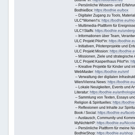
Bodhie*in:
https://bodhiein.eu
– Persönliche Wissens- und Erfahrun
BodhieBox:
https://bodhie.eu/box
– Digitaler Zugang zu Tools, Materi
ULC*Momen†s:
https://bodhie.eu/m
– Multimedia-Plattform für Ereigniss
ULC†Staffs:
https://bodhie.eu/under
– Informationen über Team, Verantwor
ULC Projekt Pilot*in:
https://bodhie.e
– Initiativen, Pilotenprojekte und E
ULC Projekt Mission:
https://bodhie.
– Missionen, Ziele und strategische
ULC Projekt Kasperlhaus Pilot*in:
ht
– Kreative Projekte für Kinder und i
WebMaster:
https://bodhie.eu/smf
– Verwaltung der digitalen Infrastrukt
Wien/Vienna News:
https://bodhie.e
– Lokale Neuigkeiten, Events und A
Literatur:
https://bodhie.eu/anthologi
– Sammlung von Texten, Essays und 
Religion & Spirituelles:
https://bodhi
– Reflexionen und Inhalte zur Spiritua
Book / Social:
https://bodhie.eu/face
– Austausch, Community und Kommu
MyNichteHP:
https://bodhie.eu/Nicol
– Persönliche Plattform für meine Nic
BodhieShop:
https://bodhie.eu/shop