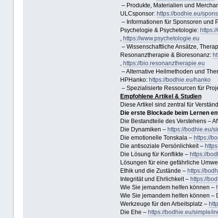
– Produkte, Materialien und Merch
ULCsponsor:
https://bodhie.eu/spons
– Informationen für Sponsoren und P
Psychelogie & Psychetologie:
https:
,
https://www.psychetologie.eu
– Wissenschaftliche Ansätze, Thera
Resonanztherapie & Bioresonanz:
ht
,
https://bio.resonanztherapie.eu
– Alternative Heilmethoden und Ther
HPHanko:
https://bodhie.eu/hanko
– Spezialisierte Ressourcen für Pro
Empfohlene Artikel & Studien
Diese Artikel sind zentral für Vers
Die erste Blockade beim Lernen en
Die Bestandteile des Verstehens – Af
Die Dynamiken –
https://bodhie.eu/s
Die emotionelle Tonskala –
https://b
Die antisoziale Persönlichkeit –
https
Die Lösung für Konflikte –
https://bo
Lösungen für eine gefährliche Umwe
Ethik und die Zustände –
https://bod
Integrität und Ehrlichkeit –
https://bo
Wie Sie jemandem helfen können –
Wie Sie jemandem helfen können – D
Werkzeuge für den Arbeitsplatz –
htt
Die Ehe –
https://bodhie.eu/simple/i