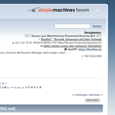
Neuigkeiten:
🇦🇹
Servus aus Wien/Vienna-Österreich/Austria-EU!
🇦🇹
⭐️
Bodhie™ Ronald Johannes deClaire Schwab
● ULC eV. IV-Vr 442/b/VVW/96 LPD Wien/Vienna-Österreich/Austria-EU
➦
Siehe weiter unten den genauen Überblick!
📘 HptHP:
https://bodhie.eu
ons Zentrum 📲 Neueste Beiträge siehe weiter unten ... .. .
⚔ Viel Glück![/b]
) 📓
»
 🎸☕️🍵🍶 🥙 🌮 🌯 🥗 🥘🍺🍻🥂🍷🍹  
« vorheriges
nächstes »
DRUCKEN
2942 mal)