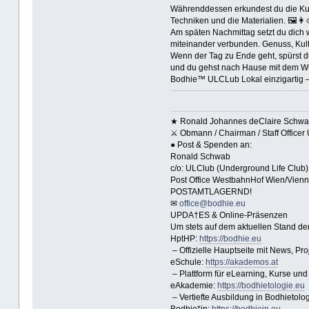
Währenddessen erkundest du die Kunst
Techniken und die Materialien. 🖼️👩
Am späten Nachmittag setzt du dich w
miteinander verbunden. Genuss, Kultur
Wenn der Tag zu Ende geht, spürst du
und du gehst nach Hause mit dem Wu
Bodhie™ ULCLub Lokal einzigartig – 
★ Ronald Johannes deClaire Schw
⚔ Obmann / Chairman / Staff Officer
● Post & Spenden an:
Ronald Schwab
c/o: ULClub (Underground Life Club)
Post Office WestbahnHof Wien/Vienna
POSTAMTLAGERND!
✉
office@bodhie.eu
UPDA†ES & Online-Präsenzen
Um stets auf dem aktuellen Stand d
HptHP:
https://bodhie.eu
– Offizielle Hauptseite mit News, Pr
eSchule:
https://akademos.at
– Plattform für eLearning, Kurse und
eAkademie:
https://bodhietologie.eu
– Vertiefte Ausbildung in Bodhietolo