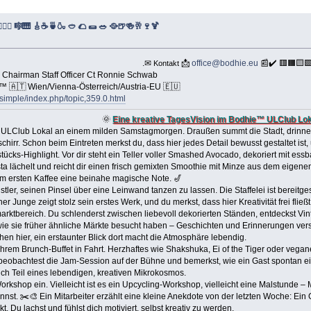
‍♂️ 🎼🎹 🎸☕️🍵🍶 🥙 🌮 🌯 🥗 🥘🍺🍻🥂🍷🍹
.✉
📩
office@bodhie.eu
📰✔️ 🟥🟧🟨
Kontakt
hairman Staff Officer Ct Ronnie Schwab
 🇦🇹 Wien/Vienna-Österreich/Austria-EU 🇪🇺
/simple/index.php/topic,359.0.html
🌞
Eine kreative TagesVision im Bodhie™ ULClub Lo
hie™ ULClub Lokal an einem milden Samstagmorgen. Draußen summt die Stadt, drinne
chirr. Schon beim Eintreten merkst du, dass hier jedes Detail bewusst gestaltet is
cks-Highlight. Vor dir steht ein Teller voller Smashed Avocado, dekoriert mit essb
sta lächelt und reicht dir einen frisch gemixten Smoothie mit Minze aus dem eigen
em ersten Kaffee eine beinahe magische Note. 🎷
ler, seinen Pinsel über eine Leinwand tanzen zu lassen. Die Staffelei ist bereitges
ner Junge zeigt stolz sein erstes Werk, und du merkst, dass hier Kreativität frei fl
arktbereich. Du schlenderst zwischen liebevoll dekorierten Ständen, entdeckst Vin
, wie sie früher ähnliche Märkte besucht haben – Geschichten und Erinnerungen ve
en hier, ein erstaunter Blick dort macht die Atmosphäre lebendig.
ihrem Brunch-Buffet in Fahrt. Herzhaftes wie Shakshuka, Ei of the Tiger oder veg
 beobachtest die Jam-Session auf der Bühne und bemerkst, wie ein Gast spontan ei
dich Teil eines lebendigen, kreativen Mikrokosmos.
kshop ein. Vielleicht ist es ein Upcycling-Workshop, vielleicht eine Malstunde – Ma
annst. ✂️🎨 Ein Mitarbeiter erzählt eine kleine Anekdote von der letzten Woche: Ein
 Du lachst und fühlst dich motiviert, selbst kreativ zu werden.