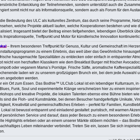
ie persönliche Entwicklung der Teilnehmenden, sondern unterstützt auch die Zusam
ngiert somit nicht nur als Informationsquelle, sondern auch als Forum für den Aus
die Bedeutung des ULC als kulturelles Zentrum, das durch seine Programme, Netz
insehen, welche Projekte aktuell laufen, welche Kooperationen bestehen und wie der
 realisiert. Insgesamt bietet der Beitrag einen tiefgehenden, lebendigen Überblick 
s Inspirationsquelle, Treffpunkt und Motor für künstlerische Innovation kontinuierli
okal
– Ihrem besonderen Treffpunkt für Genuss, Kultur und Gemeinschaft im Herzen v
ranstaltungsprogramm zu einem Erlebnis, das weit über das Gewöhnliche hinausgeht. 
frische hausgemachte Spezialitäten zu entdecken oder einfach in entspannter Atm
 reicht von herzhaften Klassikern wie dem Breakfast Burger mit frischer Avocado
kompott oder veganem Mama’s Porridge. Frische Säfte, aromatische Kaffeespezial
chenende laden wir zu unserem großzügigen Brunch ein, bei dem jede Auswahl un
nen angeboten werden.
nur ein Ort zum Essen. Das Bodhie™ ULClub Lokal ist ein lebendiger Kulturraum, i
z, Blues, Funk, Soul und experimentelle Klänge verschmelzen hier zu einem inspirier
shops und kreative Projekte, die lokalen Talenten ebenso eine Bühne bieten wie e
ls sind die Floh- und Kunstmärkte, bei denen Besucher handgefertigte Unikate, V
igkeit, Kreativität und gemeinschaftliches Erleben – perfekt für Familien, Kunstli
kal ist bewusst entspannt und einladend gestaltet: puristisch, mit warmen Akzen
uf persönlichen Service und darauf, dass jeder Besuch zu einem besonderen Erlebn
elle Highlights erleben oder an einem unserer Märkte stöbern möchten – das Bodhi
achhaltiges Leben miteinander verbindet. Treten Sie ein, lassen Sie sich inspirier
en.