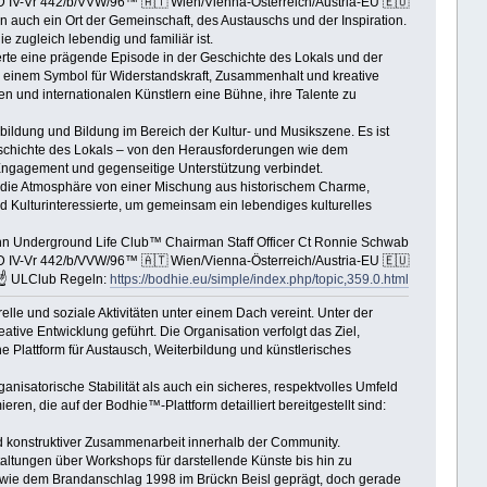
 IV-Vr 442/b/VVW/96™ 🇦🇹 Wien/Vienna-Österreich/Austria-EU 🇪🇺
ern auch ein Ort der Gemeinschaft, des Austauschs und der Inspiration.
e zugleich lebendig und familiär ist.
rte eine prägende Episode in der Geschichte des Lokals und der
u einem Symbol für Widerstandskraft, Zusammenhalt und kreative
und internationalen Künstlern eine Bühne, ihre Talente zu
ildung und Bildung im Bereich der Kultur- und Musikszene. Es ist
 Geschichte des Lokals – von den Herausforderungen wie dem
, Engagement und gegenseitige Unterstützung verbindet.
die Atmosphäre von einer Mischung aus historischem Charme,
nd Kulturinteressierte, um gemeinsam ein lebendiges kulturelles
 Underground Life Club™ Chairman Staff Officer Ct Ronnie Schwab
 IV-Vr 442/b/VVW/96™ 🇦🇹 Wien/Vienna-Österreich/Austria-EU 🇪🇺
☝ ULClub Regeln:
https://bodhie.eu/simple/index.php/topic,359.0.html
elle und soziale Aktivitäten unter einem Dach vereint. Unter der
ive Entwicklung geführt. Die Organisation verfolgt das Ziel,
 Plattform für Austausch, Weiterbildung und künstlerisches
isatorische Stabilität als auch ein sicheres, respektvolles Umfeld
ren, die auf der Bodhie™-Plattform detailliert bereitgestellt sind:
nd konstruktiver Zusammenarbeit innerhalb der Community.
altungen über Workshops für darstellende Künste bis hin zu
en wie dem Brandanschlag 1998 im Brückn Beisl geprägt, doch gerade