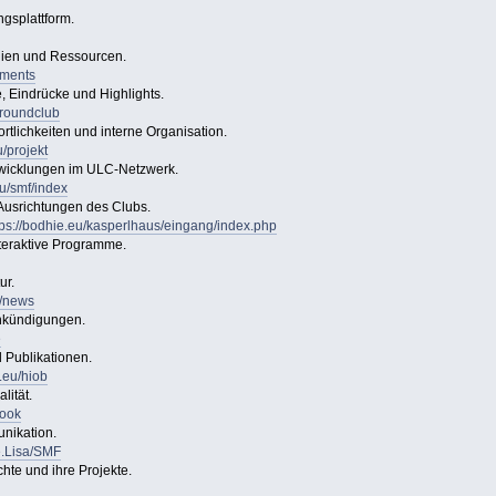
gsplattform.
alien und Ressourcen.
oments
e, Eindrücke und Highlights.
groundclub
tlichkeiten und interne Organisation.
u/projekt
ntwicklungen im ULC-Netzwerk.
eu/smf/index
 Ausrichtungen des Clubs.
tps://bodhie.eu/kasperlhaus/eingang/index.php
nteraktive Programme.
ur.
u/news
nkündigungen.
e
Publikationen.
e.eu/hiob
lität.
book
nikation.
e.Lisa/SMF
hte und ihre Projekte.