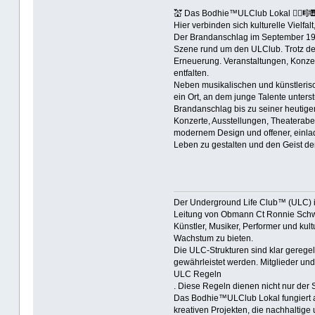
💒 Das Bodhie™ULClub Lokal 🤹‍♀️🎼🎹 
Hier verbinden sich kulturelle Vielfa
Der Brandanschlag im September 1998
Szene rund um den ULClub. Trotz der
Erneuerung. Veranstaltungen, Konzer
entfalten.
Neben musikalischen und künstlerisc
ein Ort, an dem junge Talente unter
Brandanschlag bis zu seiner heutigen
Konzerte, Ausstellungen, Theaterab
modernem Design und offener, einlade
Leben zu gestalten und den Geist de
Der Underground Life Club™ (ULC) ist 
Leitung von Obmann Ct Ronnie Schwab 
Künstler, Musiker, Performer und ku
Wachstum zu bieten.
Die ULC-Strukturen sind klar geregel
gewährleistet werden. Mitglieder und 
ULC Regeln
. Diese Regeln dienen nicht nur der
Das Bodhie™ULClub Lokal fungiert als
kreativen Projekten, die nachhaltige