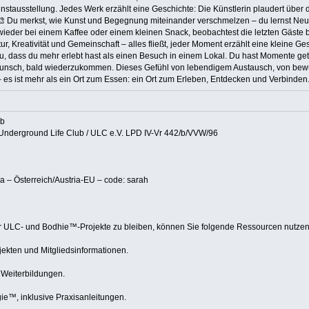
ausstellung. Jedes Werk erzählt eine Geschichte: Die Künstlerin plaudert über die
‍🎨 Du merkst, wie Kunst und Begegnung miteinander verschmelzen – du lernst Neue
ieder bei einem Kaffee oder einem kleinen Snack, beobachtest die letzten Gäste bei
, Kreativität und Gemeinschaft – alles fließt, jeder Moment erzählt eine kleine Ges
, dass du mehr erlebt hast als einen Besuch in einem Lokal. Du hast Momente geteil
nsch, bald wiederzukommen. Dieses Gefühl von lebendigem Austausch, von bewus
es ist mehr als ein Ort zum Essen: ein Ort zum Erleben, Entdecken und Verbinden
Die WG Clemen
ab
 Underground Life Club / ULC e.V. LPD IV-Vr 442/b/VVW/96
 – Österreich/Austria-EU – code: sarah
er ULC- und Bodhie™-Projekte zu bleiben, können Sie folgende Ressourcen nutzen
ojekten und Mitgliedsinformationen.
 Weiterbildungen.
gie™, inklusive Praxisanleitungen.