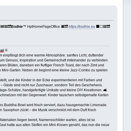
🟦🟪🔜
Bodhie
™ HptHomePageOffice 🔲🔜
https://bodhie.eu
⬛️⬜️🟪🔜
kal
🌞
n empfängt dich eine warme Atmosphäre: sanftes Licht, duftender
t, um Genuss, Inspiration und Gemeinschaft miteinander zu verbinden.
aren Blüten, daneben ein fluffiger French Toast, der nach Zimt und
en Mini-Garten. Neben dir beginnt eine kleine Jazz-Combo zu spielen
tellt, und die Kinder in der Ecke experimentieren mit Farben und
ießt – Gäste sind nicht nur Zuschauer, sondern Teil des Geschehens.
tage-Schätze, handgefertigte Unikate und kleine DIY-Kreationen. 🛋️
rschmelzen mit der Gegenwart. Kinder tauschen selbstgemalte Karten
anes Buddha-Bowl wird frisch serviert, dazu hausgemachte Limonade.
n Saxophon zückt – die Musik verschmilzt mit dem Duft frisch
terialien liegen bereit, Namensschilder warten, alles ist so
 Gast hatte aus alten Stoffen ein Mini-Kissen genäht, das nun die neue