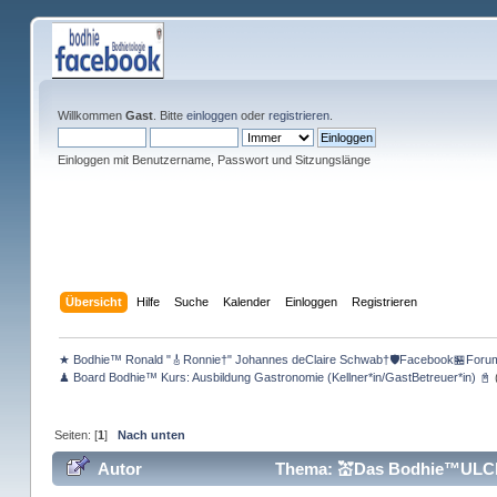
Willkommen
Gast
. Bitte
einloggen
oder
registrieren
.
Einloggen mit Benutzername, Passwort und Sitzungslänge
Übersicht
Hilfe
Suche
Kalender
Einloggen
Registrieren
★ Bodhie™ Ronald "🎸Ronnie†" Johannes deClaire Schwab†🛡️Facebook🏪Foru
♟ Board Bodhie™ Kurs: Ausbildung Gastronomie (Kellner*in/GastBetreuer*in) 📓
Seiten: [
1
]
Nach unten
Autor
Thema: 💒Das Bodhie™ULClub L