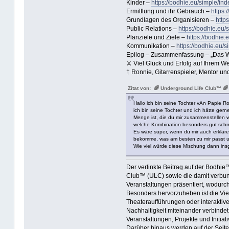
Kinder –
https://bodhie.eu/simple/ind
Ermittlung und ihr Gebrauch –
https:
Grundlagen des Organisieren –
http
Public Relations –
https://bodhie.eu/
Planziele und Ziele –
https://bodhie.
Kommunikation –
https://bodhie.eu/s
Epilog – Zusammenfassung – „Das Werk 
⚔ Viel Glück und Erfolg auf Ihrem W
† Ronnie, Gitarrenspieler, Mentor und
Zitat von: 🌈 Underground Life Club™ 🌈
Hallo ich bin seine Tochter vAn Papie R
ich bin seine Tochter und ich hätte ger
Menge ist, die du mir zusammenstellen 
welche Kombination besonders gut schm
Es wäre super, wenn du mir auch erklären
bekomme, was am besten zu mir passt 
Wie viel würde diese Mischung dann in
Der verlinkte Beitrag auf der Bodhie™
Club™ (ULC) sowie die damit verbun
Veranstaltungen präsentiert, wodurch
Besonders hervorzuheben ist die Viel
Theateraufführungen oder interaktive
Nachhaltigkeit miteinander verbinde
Veranstaltungen, Projekte und Initiati
Darüber hinaus werden auf der Seite 