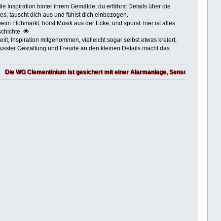
 Inspiration hinter ihrem Gemälde, du erfährst Details über die
s, tauscht dich aus und fühlst dich einbezogen.
m Flohmarkt, hörst Musik aus der Ecke, und spürst: hier ist alles
chichte. 🌟
t, Inspiration mitgenommen, vielleicht sogar selbst etwas kreiert,
ster Gestaltung und Freude an den kleinen Details macht das
.
tinium ist gesichert mit einer Alarmanlage, Sensoren und Cameras!
: