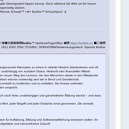
fragile Gleichgewicht kippen könnte. Doch während die Welt um ihn herum
gegenseitig stützen.
ll Ronnie Schwab™ †★† Bodhie™ SchutzHaus† 📡
️ 🟥🟧🟨🟩🟦🟪🔜
Bodhie
™ HptHomePageOffice 🔲🔜
https://bodhie.eu
⬛️⬜️🟪🔜
26 1912 0000 2560 7510/BIC: SPBAATWW/Verwendungszweck: Spende Bodhie
rgänzende Alternative zu einem in vielerlei Hinsicht überforderten und oft
– unabhängig von sozialem Status, Herkunft oder finanziellen Mitteln.
en neuen Weg des Lernens, der den Menschen wieder in den Mittelpunkt
eben ebenso notwendig sind wie in Beruf und Gesellschaft.
ernkraft zu entdecken und zu entfalten. Der Ansatz verbindet
en anspricht.
ch nach freier, unabhängiger und ganzheitlicher Bildung wächst – und dass
des Wort, jeder Begriff und jeder Gedanke ernst genommen. Die zentrale
sich für Aufklärung, Bildung und Selbstverwirklichung einsetzen wollen. Ihr
aufgeklärte und menschlichere Zukunft.