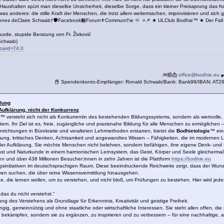
hr Haushalten spürt man dieselbe Unsicherheit, dieselbe Sorge, dass ein kleiner Preissprung das 
etwas anderes: die stille Kraft der Menschen, die trotz allem weitermachen, improvisieren und sich 
nnes deClaire Schwab†🛡️Facebook🏪Forum⚜️Communi†ie ♾️ »📌 ★ ULClub Bodhie™ ★ Der Fa
rde, stupide Beratung von Fr. Živković
Schwab)
board=74.0
.✉📰📩
office@bodhie.eu
✔
📕 Spendenkonto-Empfänger: Ronald Schwab/Bank: Bank99/IBAN: AT
ilung
Aufklärung, nicht der Konkurrenz
™ versteht sich nicht als Konkurrentin des bestehenden Bildungssystems, sondern als wertvolle, e
em. Ihr Ziel ist es, freie, zugängliche und praxisnahe Bildung für alle Menschen zu ermöglichen 
inrichtungen in Bürokratie und veralteten Lehrmethoden erstarren, bietet die
Bodhietologie
™ ein
mmung, kritisches Denken, Achtsamkeit und angewandtes Wissen – Fähigkeiten, die im modernen L
der Aufklärung. Sie möchte Menschen nicht belehren, sondern befähigen, ihre eigene Denk- und L
unst und Naturkunde in einem harmonischen Lernsystem, das Geist, Körper und Seele gleichermaß
en und über 438 Millionen Besucher:innen in zehn Jahren ist die Plattform
https://bodhie.eu
gsinitiativen im deutschsprachigen Raum. Diese beeindruckende Reichweite zeigt, dass der Wuns
en suchen, die über reine Wissensvermittlung hinausgehen.
jene, die lernen wollen, um zu verstehen, und nicht bloß, um Prüfungen zu bestehen. Hier wird je
das du nicht verstehst.“
g des Verstehens als Grundlage für Erkenntnis, Kreativität und geistige Freiheit.
ig, gemeinnützig und ohne staatliche oder wirtschaftliche Interessen. Sie steht allen offen, die 
u bekämpfen, sondern sie zu ergänzen, zu inspirieren und zu verbessern – für eine nachhaltige, 