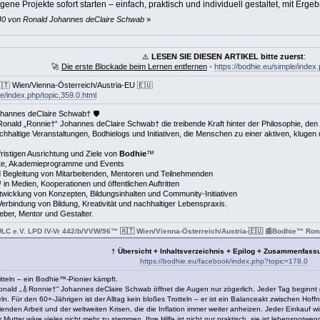
ene Projekte sofort starten – einfach, praktisch und individuell gestaltet, mit Erge
0:40 von Ronald Johannes deClaire Schwab
»
⚠️
LESEN SIE DIESEN ARTIKEL bitte zuerst
:
🚀
Die erste Blockade beim Lernen entfernen
-
https://bodhie.eu/simple/index.
🇹 Wien/Vienna-Österreich/Austria-EU 🇪🇺
le/index.php/topic,359.0.html
annes deClaire Schwab† 🛡️
Ronald „Ronnie†“ Johannes deClaire Schwab† die treibende Kraft hinter der Philosophie, den
hhaltige Veranstaltungen, Bodhielogs und Initiativen, die Menschen zu einer aktiven, kluge
fristigen Ausrichtung und Ziele von
Bodhie
™
ekte, Akademieprogramme und Events
d Begleitung von Mitarbeitenden, Mentoren und Teilnehmenden
 in Medien, Kooperationen und öffentlichen Auftritten
ntwicklung von Konzepten, Bildungsinhalten und Community-Initiativen
erbindung von Bildung, Kreativität und nachhaltiger Lebenspraxis.
eber, Mentor und Gestalter.
ULC e.V. LPD IV-Vr 442/b/VVW/96™ 🇦🇹 Wien/Vienna-Österreich/Austria-🇪🇺 📰Bodhie™ R
†
Übersicht + Inhaltsverzeichnis + Epilog + Zusammenfass
https://bodhie.eu/facebook/index.php?topic=178.0
eln – ein Bodhie™-Pionier kämpft.
ald „🎸Ronnie†“ Johannes deClaire Schwab öffnet die Augen nur zögerlich. Jeder Tag beginnt glei
ln. Für den 60+-Jährigen ist der Alltag kein bloßes Trotteln – er ist ein Balanceakt zwischen Hof
lenden Arbeit und der weltweiten Krisen, die die Inflation immer weiter anheizen. Jeder Einkauf
utter wäre vieles nicht mehr zu stemmen. Ihre Hilfe ist nicht nur praktisch, sie ist lebensnotwend