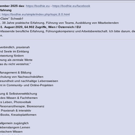
ptember 2025 das
:
https://bodhie.eu
-
https://bodhie.eu/facebook
rfahrung
:
https://bodhie.eu/simple/index.php/topic,8.0.html
Claire" Schwab†
, 38 Jahre praktische Erfahrung, Führung von Teams, Ausbildung von Mitarbeitenden
31. August 2020, 64.902 Zugriffe, Wien / Österreich / EU
fassende berufliche Erfahrung, Führungskompetenz und Arbeitsbereitschaft. Ich bitte darum, d
n.
nverbindlich, praxisnah
und Seele im Einklang
antwortung fördern
mung als zentrale Werte
s du nicht verstehst.“
 Management & Bildung
Schulung von Nachwuchskräften
, Gesundheit und nachhaltige Lebensweisen
t in Community- und Online-Projekten
dung & Selbstverwirklichung
endes Wissen & Fachthemen
es Leben, Photovoltaik
 Resonanztherapie, Bioresonanz
 Praxisnah & interaktiv
 eBooks, Kreativplattformen
 allgemein zugänglich
 lebenslangem Lernen
retischem Wissen