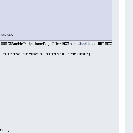
Ausdruck.
🟦🟪🔜
Bodhie
™ HptHomePageOffice 🔲🔜
https://bodhie.eu
⬛️⬜️🟪🔜
ern die bewusste Auswahl und der strukturierte Einstieg.
etzung.