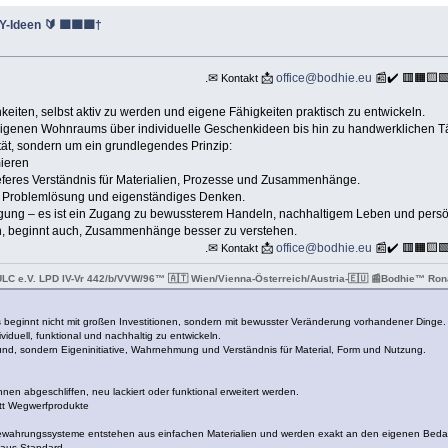
Y-Ideen 🔰 🟩🟦🟪†
.✉
📩
office@bodhie.eu
📰✔️ 🟥🟧🟨
Kontakt
hkeiten, selbst aktiv zu werden und eigene Fähigkeiten praktisch zu entwickeln.
eigenen Wohnraums über individuelle Geschenkideen bis hin zu handwerklichen Tä
ität, sondern um ein grundlegendes Prinzip:
mieren
ieferes Verständnis für Materialien, Prozesse und Zusammenhänge.
on, Problemlösung und eigenständiges Denken.
tigung – es ist ein Zugang zu bewussterem Handeln, nachhaltigem Leben und persö
n, beginnt auch, Zusammenhänge besser zu verstehen.
.✉
📩
office@bodhie.eu
📰✔️ 🟥🟧🟨
Kontakt
ULC e.V. LPD IV-Vr 442/b/VVW/96™ 🇦🇹 Wien/Vienna-Österreich/Austria-🇪🇺 📰Bodhie™ R
eginnt nicht mit großen Investitionen, sondern mit bewusster Veränderung vorhandener Dinge.
iduell, funktional und nachhaltig zu entwickeln.
rund, sondern Eigeninitiative, Wahrnehmung und Verständnis für Material, Form und Nutzung.
n abgeschliffen, neu lackiert oder funktional erweitert werden.
att Wegwerfprodukte
wahrungssysteme entstehen aus einfachen Materialien und werden exakt an den eigenen Beda
 aus Standard