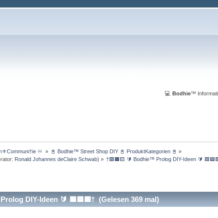
💻
Bodhie
™ Informati
m⚜️Communi†ie ♾️ 
»
📓 Bodhie™ Street Shop DIY 📓 ProduktKategorien 📓
»
rator:
Ronald Johannes deClaire Schwab
) »
†🟥🟧🟨 🔰 Bodhie™ Prolog DIY-Ideen 🔰 🟩🟦
rolog DIY-Ideen 🔰 🟩🟦🟪† (Gelesen 369 mal)