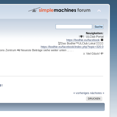
Neuigkeiten:
†🛡️† ULClub Portal
https://bodhie.eu/facebook
⬛️
💒Das Bodhie™ULClub Lokal 🤹‍♀️🤹‍♂️
https://bodhie.eu/facebook/index.php?topic=320.0
ons Zentrum 📲 Neueste Beiträge siehe weiter unten ... .. .
⚔ Viel Glück! 💸
🟪†
« vorheriges
nächstes »
DRUCKEN