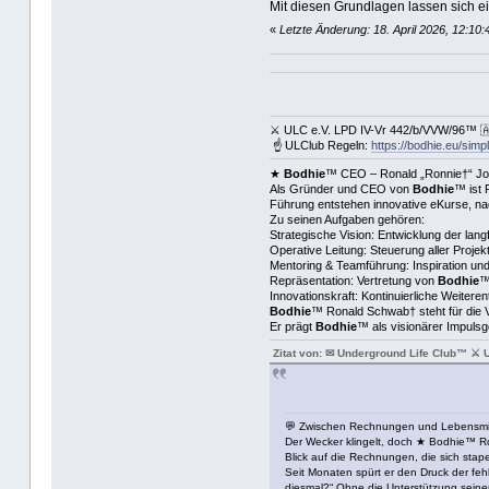
Mit diesen Grundlagen lassen sich eig
«
Letzte Änderung: 18. April 2026, 12:1
⚔ ULC e.V. LPD IV-Vr 442/b/VVW/96™ 🇦
☝ ULClub Regeln:
https://bodhie.eu/simp
★
Bodhie
™ CEO – Ronald „Ronnie†“ Joh
Als Gründer und CEO von
Bodhie
™ ist 
Führung entstehen innovative eKurse, nac
Zu seinen Aufgaben gehören:
Strategische Vision: Entwicklung der lang
Operative Leitung: Steuerung aller Proj
Mentoring & Teamführung: Inspiration un
Repräsentation: Vertretung von
Bodhie
™
Innovationskraft: Kontinuierliche Weitere
Bodhie
™ Ronald Schwab† steht für die V
Er prägt
Bodhie
™ als visionärer Impulsg
Zitat von: ✉ Underground Life Club™ ⚔ 
💬 Zwischen Rechnungen und Lebensmitt
Der Wecker klingelt, doch ★ Bodhie™ Ron
Blick auf die Rechnungen, die sich stape
Seit Monaten spürt er den Druck der feh
diesmal?“ Ohne die Unterstützung seiner M