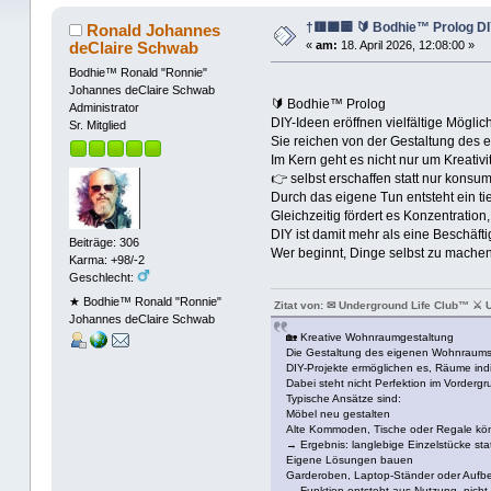
†🟥🟧🟨 🔰 Bodhie™ Prolog DI
Ronald Johannes
deClaire Schwab
«
am:
18. April 2026, 12:08:00 »
Bodhie™ Ronald "Ronnie"
Johannes deClaire Schwab
🔰 Bodhie™ Prolog
Administrator
DIY-Ideen eröffnen vielfältige Möglic
Sr. Mitglied
Sie reichen von der Gestaltung des 
Im Kern geht es nicht nur um Kreativ
👉 selbst erschaffen statt nur konsu
Durch das eigene Tun entsteht ein t
Gleichzeitig fördert es Konzentrati
DIY ist damit mehr als eine Beschäf
Beiträge: 306
Wer beginnt, Dinge selbst zu mache
Karma: +98/-2
Geschlecht:
★ Bodhie™ Ronald "Ronnie"
Zitat von: ✉ Underground Life Club™ ⚔ 
Johannes deClaire Schwab
🏡 Kreative Wohnraumgestaltung
Die Gestaltung des eigenen Wohnraums b
DIY-Projekte ermöglichen es, Räume indiv
Dabei steht nicht Perfektion im Vorderg
Typische Ansätze sind:
Möbel neu gestalten
Alte Kommoden, Tische oder Regale könne
→ Ergebnis: langlebige Einzelstücke st
Eigene Lösungen bauen
Garderoben, Laptop-Ständer oder Aufbe
→ Funktion entsteht aus Nutzung, nicht