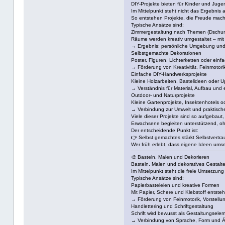
DIY-Projekte bieten für Kinder und Juge
Im Mittelpunkt steht nicht das Ergebnis
So entstehen Projekte, die Freude mache
Typische Ansätze sind:
Zimmergestaltung nach Themen (Dschung
Räume werden kreativ umgestaltet – mi
→ Ergebnis: persönliche Umgebung und 
Selbstgemachte Dekorationen
Poster, Figuren, Lichterketten oder ein
→ Förderung von Kreativität, Feinmotori
Einfache DIY-Handwerksprojekte
Kleine Holzarbeiten, Bastelideen oder Up
→ Verständnis für Material, Aufbau und 
Outdoor- und Naturprojekte
Kleine Gartenprojekte, Insektenhotels o
→ Verbindung zur Umwelt und praktische
Viele dieser Projekte sind so aufgebaut
Erwachsene begleiten unterstützend, oh
Der entscheidende Punkt ist:
👉 Selbst gemachtes stärkt Selbstvertr
Wer früh erlebt, dass eigene Ideen umse
🎨 Basteln, Malen und Dekorieren
Basteln, Malen und dekoratives Gestalten
Im Mittelpunkt steht die freie Umsetzun
Typische Ansätze sind:
Papierbasteleien und kreative Formen
Mit Papier, Schere und Klebstoff entste
→ Förderung von Feinmotorik, Vorstellu
Handlettering und Schriftgestaltung
Schrift wird bewusst als Gestaltungselem
→ Verbindung von Sprache, Form und Ä