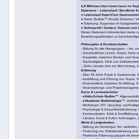
4,8 Millionen User:innen lasen im Se
Statement – Lebenslauf / Berufliche E
●
Lebenslauf SuperVisor Gastronomie
● Name: Bodhie™ Ronald Johannes "de
● Erfahrung: Supervisor im Gastgewerbe
●
Onlineprofil / Kontext: Gelesen seit 
Dieses Statement dokumentiert meine um
Bewerbungsaktivitäten zu berücksichtige
Philosophie & Kernbotschaften
- Bildung für alle Altersgruppen – frei, u
- Ganzheitliches Lernen: Körper, Geist 
- Kreativität, kritisches Denken und Ver
- Nachhaltigkeit, Ethik und Selbstbestim
- „Gehe niemals über ein Wort hinweg, da
Erfahrung
- Über 38 Jahre Praxis in Gastronomie,
- Ausbildung und Führung von Teams, 
- Ehrenamtliche Initiativen für Bildung
- Veranstaltungs- und Projektmanagemen
Kurse & Lernmaterialien
-
eVolksSchule Bodhie™
: Allgemeinbil
-
eAkademie Bodhietologie™
: Vertief
- Workshops: DIY, Upcycling, nachhaltig
- Psychologie & Gesundheitsförderung:
- Kommunikation, Ethik & Konfliktlösung:
- Literatur, Kunst & Kultur: Anthologien,
Werte & Leitgedanken
- Bildung als Gemeingut: frei, werbefrei,
- Förderung von Selbstbestimmung und
- Praktische Erfahrung gepaart mit theo