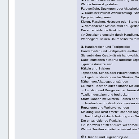
Wände bewusst gestalten
Farbverläufe, Strukturen oder Akustikel
→ Raum beeinflusst Wahrnehmung, Sti
Upcycling integrieren
Kisten, Flaschen, Holzreste oder Stoffe
→ Vorhandenes Material wird neu gedach
Der entscheidende Punkt ist:
👉 Gestaltung entsteht durch Handlung
Wer beginnt, seinen Raum selbst zu form
🧵 Handarbeiten und Textilprojekte
Handarbeiten und Textilprojekte eröffne
Sie verbinden Kreativität mit handwerkli
Dabei entstehen nicht nur nützliche Erge
Typische Ansätze sind:
Häkeln und Stricken
Topflappen, Schals oder Pullover entsteh
→ Ergebnis: Verständnis für Struktur, Mu
Nähen von Alltagsgegenständen
Clutches, Taschen oder einfache Kleidu
→ Funktion und Design werden bewusst 
Textilien gestalten und bedrucken
Stoffe können mit Mustern, Farben oder
→ Ausdruck und Individualität werden s
Reparieren und Weiterverwenden
Kleidung wird nicht ersetzt, sondern ang
→ Nachhaltigkeit durch Nutzung statt 
Der entscheidende Punkt ist:
👉 Handwerk entsteht durch Wiederholun
Wer mit Textilien arbeitet, entwickelt ei
🧒👦 Kinder- und Jugendprojekte