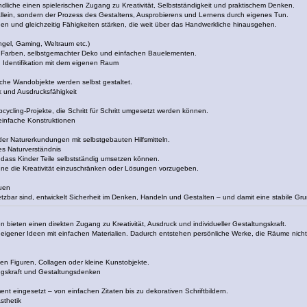
ndliche einen spielerischen Zugang zu Kreativität, Selbstständigkeit und praktischem Denken.
 allein, sondern der Prozess des Gestaltens, Ausprobierens und Lernens durch eigenes Tun.
n und gleichzeitig Fähigkeiten stärken, die weit über das Handwerkliche hinausgehen.
el, Gaming, Weltraum etc.)
t Farben, selbstgemachter Deko und einfachen Bauelementen.
Identifikation mit dem eigenen Raum
fache Wandobjekte werden selbst gestaltet.
k und Ausdrucksfähigkeit
cycling-Projekte, die Schritt für Schritt umgesetzt werden können.
einfache Konstruktionen
der Naturerkundungen mit selbstgebauten Hilfsmitteln.
s Naturverständnis
, dass Kinder Teile selbstständig umsetzen können.
ne die Kreativität einzuschränken oder Lösungen vorzugeben.
auen
tzbar sind, entwickelt Sicherheit im Denken, Handeln und Gestalten – und damit eine stabile Gr
 bieten einen direkten Zugang zu Kreativität, Ausdruck und individueller Gestaltungskraft.
g eigener Ideen mit einfachen Materialien. Dadurch entstehen persönliche Werke, die Räume nic
hen Figuren, Collagen oder kleine Kunstobjekte.
ngskraft und Gestaltungsdenken
ent eingesetzt – von einfachen Zitaten bis zu dekorativen Schriftbildern.
sthetik