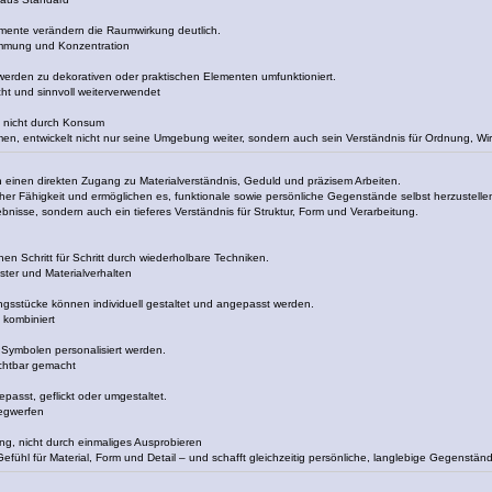
emente verändern die Raumwirkung deutlich.
mmung und Konzentration
 werden zu dekorativen oder praktischen Elementen umfunktioniert.
t und sinnvoll weiterverwendet
, nicht durch Konsum
en, entwickelt nicht nur seine Umgebung weiter, sondern auch sein Verständnis für Ordnung, Wir
n einen direkten Zugang zu Materialverständnis, Geduld und präzisem Arbeiten.
cher Fähigkeit und ermöglichen es, funktionale sowie persönliche Gegenstände selbst herzustelle
bnisse, sondern auch ein tieferes Verständnis für Struktur, Form und Verarbeitung.
en Schritt für Schritt durch wiederholbare Techniken.
ster und Materialverhalten
ngsstücke können individuell gestaltet und angepasst werden.
kombiniert
 Symbolen personalisiert werden.
ichtbar gemacht
epasst, geflickt oder umgestaltet.
Wegwerfen
g, nicht durch einmaliges Ausprobieren
n Gefühl für Material, Form und Detail – und schafft gleichzeitig persönliche, langlebige Gegenstä