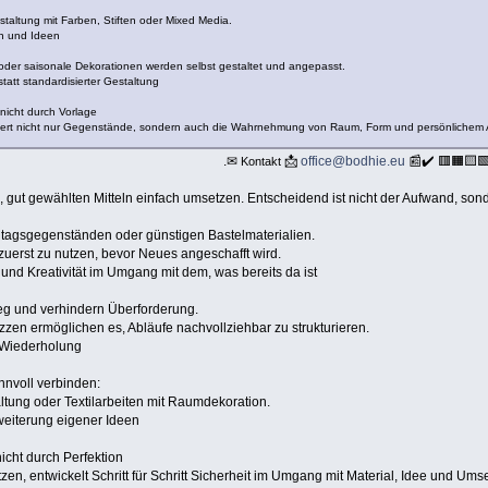
estaltung mit Farben, Stiften oder Mixed Media.
n und Ideen
oder saisonale Dekorationen werden selbst gestaltet und angepasst.
tatt standardisierter Gestaltung
nicht durch Vorlage
ändert nicht nur Gegenstände, sondern auch die Wahrnehmung von Raum, Form und persönlichem 
.✉
📩
office@bodhie.eu
📰✔️ 🟥🟧🟨
Kontakt
, gut gewählten Mitteln einfach umsetzen. Entscheidend ist nicht der Aufwand, sond
Alltagsgegenständen oder günstigen Bastelmaterialien.
zuerst zu nutzen, bevor Neues angeschafft wird.
 und Kreativität im Umgang mit dem, was bereits da ist
ieg und verhindern Überforderung.
zzen ermöglichen es, Abläufe nachvollziehbar zu strukturieren.
 Wiederholung
nnvoll verbinden:
ltung oder Textilarbeiten mit Raumdekoration.
eiterung eigener Ideen
icht durch Perfektion
en, entwickelt Schritt für Schritt Sicherheit im Umgang mit Material, Idee und Ums