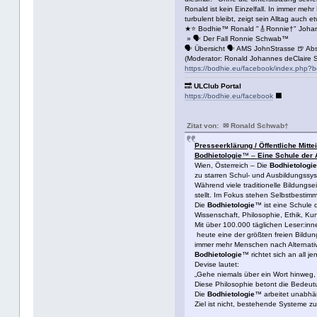
Ronald ist kein Einzelfall. In immer me
turbulent bleibt, zeigt sein Alltag auch 
★⭐️ Bodhie™ Ronald "🎸Ronnie†" Joha
» 🗣 Der Fall Ronnie Schwab™
🗣 Übersicht 🗣 AMS JohnStrasse 🍺 Absu
(Moderator: Ronald Johannes deClaire 
https://bodhie.eu/facebook/index.php?
🔜
ULClub Portal
https://bodhie.eu/facebook
⬛️
Zitat von: ✉ Ronald Schwab†
Presseerklärung / Öffentliche Mitte
Bodhietologie
™ –
Eine Schule der 
Wien, Österreich – Die
Bodhietologie
zu starren Schul- und Ausbildungssyst
Während viele traditionelle Bildungse
stellt. Im Fokus stehen Selbstbesti
Die
Bodhietologie
™ ist eine Schule 
Wissenschaft, Philosophie, Ethik, K
Mit über 100.000 täglichen Leser:inn
heute eine der größten freien Bildun
immer mehr Menschen nach Alternativ
Bodhietologie
™ richtet sich an all 
Devise lautet:
„Gehe niemals über ein Wort hinweg, 
Diese Philosophie betont die Bedeutun
Die
Bodhietologie
™ arbeitet unabhäng
Ziel ist nicht, bestehende Systeme z