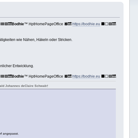
🟦🟪🔜
Bodhie
™ HptHomePageOffice 🔲🔜
https://bodhie.eu
⬛️⬜️🟪🔜
tigkeiten wie Nähen, Häkeln oder Stricken.
nlicher Entwicklung.
🟦🟪🔜
Bodhie
™ HptHomePageOffice 🔲🔜
https://bodhie.eu
⬛️⬜️🟪🔜
onald Johannes deClaire Schwab†
rf angepasst.