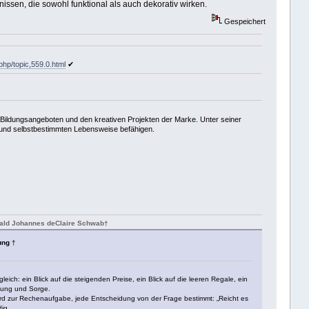
bnissen, die sowohl funktional als auch dekorativ wirken.
Gespeichert
php/topic,559.0.html
✔
 Bildungsangeboten und den kreativen Projekten der Marke. Unter seiner
n und selbstbestimmten Lebensweise befähigen.
onald Johannes deClaire Schwab†
ung
†
ch: ein Blick auf die steigenden Preise, ein Blick auf die leeren Regale, ein
fnung und Sorge.
 wird zur Rechenaufgabe, jede Entscheidung von der Frage bestimmt: „Reicht es
ig.