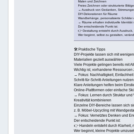
Malen und Zeichnen
Freies Zeichnen oder strukturierte Bildg
→ Ausdruck von Gedanken, Stimmunge
DIY-Dekorationen für Räume
Wandbehänge, personalisierte Schilder 
→ Räume erhalten individuelle Identität s
Der entscheidende Punkt ist:
👉 Gestaltung entsteht durch Ausdruck, 
Wer beginnt, selbst zu gestalten, ver
🛠️ Praktische Tipps
DIY-Projekte lassen sich mit wenigen
Materialien gezielt auswählen
Viele Projekte gelingen bereits mit 
Wichtig ist, vorhandene Ressourcen 
→ Fokus: Nachhaltigkeit, Einfachheit
Schritt-für-Schritt-Anleitungen nutzen
Klare Anleitungen helfen beim Einst
Online-Plattformen oder einfache Ski
→ Fokus: Lernen durch Struktur und
Kreativität kombinieren
Einzelne DIY-Bereiche lassen sich si
z. B. Möbel-Upcycling mit Wandgesta
→ Fokus: Vernetztes Denken und Erw
Der entscheidende Punkt ist:
👉 Handeln entsteht durch Klarheit, n
Wer beginnt, kleine Projekte umzusetz