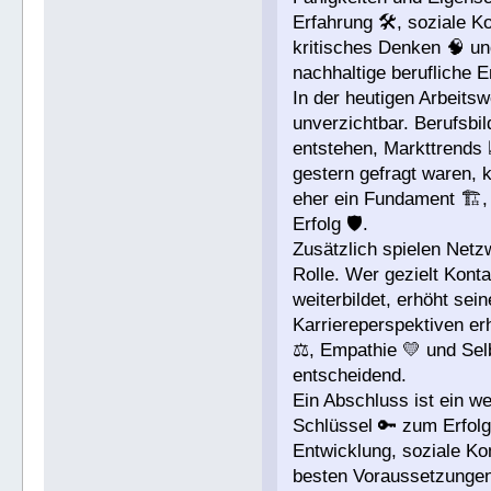
Erfahrung 🛠️, soziale K
kritisches Denken 🧠 un
nachhaltige berufliche E
In der heutigen Arbeitsw
unverzichtbar. Berufsbi
entstehen, Markttrends 
gestern gefragt waren, 
eher ein Fundament 🏗️,
Erfolg 🛡️.
Zusätzlich spielen Netz
Rolle. Wer gezielt Konta
weiterbildet, erhöht sei
Karriereperspektiven erh
⚖️, Empathie 💛 und Se
entscheidend.
Ein Abschluss ist ein we
Schlüssel 🔑 zum Erfolg
Entwicklung, soziale Ko
besten Voraussetzungen 