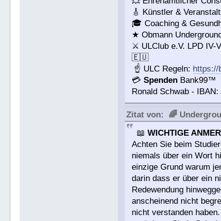
💥 Ehrenamtlicher Consu
🎸 Künstler & Veranstal
🎓 Coaching & Gesundhe
★ Obmann Underground 
⚔ ULClub e.V. LPD IV-
🇪🇺
☝ ULC Regeln:
https:/
💳
Spenden
Bank99™
Ronald Schwab - IBAN
Zitat von: 🌈 Undergro
📖
WICHTIGE ANMER
Achten Sie beim Studier
niemals über ein Wort h
einzige Grund warum jema
darin dass er über ein 
Redewendung hinweggega
anscheinend nicht begre
nicht verstanden haben