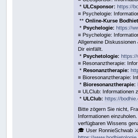
*
ULCsponsor:
https://
≡ Psychelogie: Informatio
**
Online-Kurse Bodhieto
*
Psychelogie:
https://w
≡ Psychelogie: Informatio
Allgemeine Diskussionen &
Dir einfällt.
*
Psychetologie:
https:/
≡ Resonanztherapie: Info
*
Resonanztherapie:
htt
≡ Bioresonanztherapie: In
*
Bioresonanztherapie:
≡ ULClub: Informationen
*
ULClub:
https://bodhie
Bitte zögern Sie nicht, F
Informationen einzuholen.
verfügbaren Wissens gena
🎓 User RonnieSchwab ⚔
https://www.bodhietologie