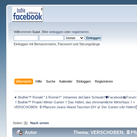
Willkommen
Gast
. Bitte
einloggen
oder
registrieren
.
Einloggen mit Benutzername, Passwort und Sitzungslänge
Übersicht
Hilfe
Suche
Kalender
Einloggen
Registrieren
★ Bodhie™ Ronald "🎸Ronnie†" Johannes deClaire Schwab†🛡️Facebook🏪Forum
 † Bodhie™ Projekt Winter Garten † Das Häferl, das ehrenamtliche WirtsHaus †
»
VERSCHOBEN: 👖Pflanzen-Jeans-Wand-Taschen-DIY 🌿 Der Garten vAn Häferl☝
Seiten: [
1
]
Nach unten
Autor
Thema: VERSCHOBEN: 👖Pflan