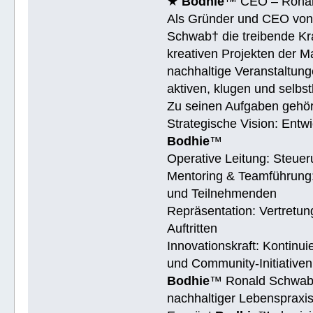
★
Bodhie
™ CEO – Ronald
Als Gründer und CEO vo
Schwab† die treibende Kra
kreativen Projekten der M
nachhaltige Veranstaltung
aktiven, klugen und selb
Zu seinen Aufgaben gehö
Strategische Vision: Entwi
Bodhie
™
Operative Leitung: Steue
Mentoring & Teamführung:
und Teilnehmenden
Repräsentation: Vertretu
Auftritten
Innovationskraft: Kontinu
und Community-Initiativen
Bodhie
™ Ronald Schwab† 
nachhaltiger Lebenspraxis