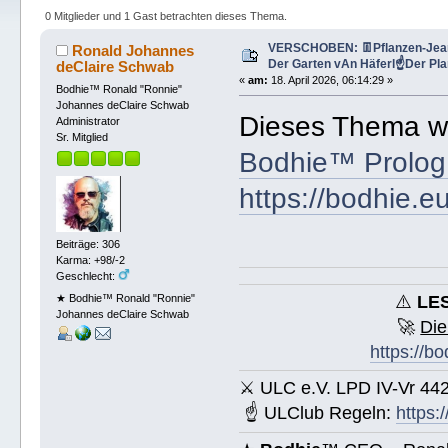
Bodhie™⁉️ (Gelesen 346 mal)
0 Mitglieder und 1 Gast betrachten dieses Thema.
VERSCHOBEN: 👖Pflanzen-Jean
Ronald Johannes
Der Garten vAn Häferl☝Der Pl
deClaire Schwab
«
am:
18. April 2026, 06:14:29 »
Bodhie™ Ronald "Ronnie"
Johannes deClaire Schwab
Dieses Thema w
Administrator
Sr. Mitglied
Bodhie™ Prolo
https://bodhie.
Beiträge: 306
Karma: +98/-2
Geschlecht:
★ Bodhie™ Ronald "Ronnie"
⚠️
LES
Johannes deClaire Schwab
🚀
Die
https://b
⚔ ULC e.V. LPD IV-Vr 44
☝ ULClub Regeln:
https: