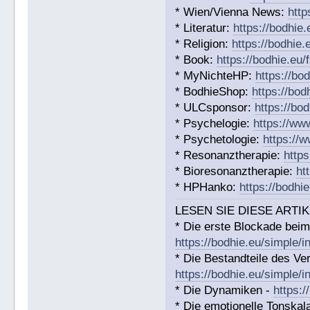
* Wien/Vienna News:
http
* Literatur:
https://bodhie.
* Religion:
https://bodhie.
* Book:
https://bodhie.eu
* MyNichteHP:
https://bo
* BodhieShop:
https://bod
* ULCsponsor:
https://bo
* Psychelogie:
https://ww
* Psychetologie:
https://
* Resonanztherapie:
http
* Bioresonanztherapie:
ht
* HPHanko:
https://bodhi
LESEN SIE DIESE ARTIK
* Die erste Blockade beim
https://bodhie.eu/simple/i
* Die Bestandteile des Ver
https://bodhie.eu/simple/i
* Die Dynamiken -
https:/
* Die emotionelle Tonskal