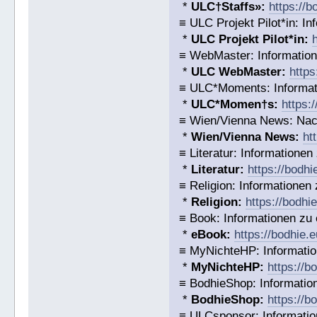
*
ULC†Staffs»:
https://
≡ ULC Projekt Pilot*in: I
*
ULC Projekt Pilot*in:
≡ WebMaster: Informatio
*
ULC WebMaster:
https
≡ ULC*Moments: Informat
*
ULC*Momen†s:
https:
≡ Wien/Vienna News: Nach
*
Wien/Vienna News:
ht
≡ Literatur: Informatione
*
Literatur:
https://bodhi
≡ Religion: Informationen
*
Religion:
https://bodhi
≡ Book: Informationen zu
*
eBook:
https://bodhie.
≡ MyNichteHP: Informatio
*
MyNichteHP:
https://b
≡ BodhieShop: Informatio
*
BodhieShop:
https://b
≡ ULCsponsor: Informatio