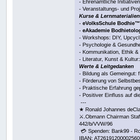
- Ehrenamtliche Initiativ
- Veranstaltungs- und Pr
Kurse & Lernmaterialien
-
eVolksSchule Bodhie
-
eAkademie Bodhietolo
- Workshops: DIY, Upcycli
- Psychologie & Gesundhe
- Kommunikation, Ethik & 
- Literatur, Kunst & Kultu
Werte & Leitgedanken
- Bildung als Gemeingut: f
- Förderung von Selbstb
- Praktische Erfahrung g
- Positiver Einfluss auf d
---
★ Ronald Johannes deCl
⚔.Obmann Chairman Staff 
442/b/VVW/96
💳 Spenden: Bank99 - R
IBAN: AT26191200002560