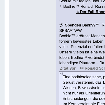
Schule mit täglich über 1
⭐️ Bodhie™ Ronald "Ronn
🎸
Der Fall Ron
💳
Spenden
Bank99™: Ro
SPBAATWW
Bodhie™ eröffnet Mensche
fördern bewusstes Leben, 
volles Potenzial entfalten
Unsere Vision ist eine We
leben. Bodhie™ verbindet 
lebendigen Plattform – für
Zitat von: ✉ Ronald S
Eine bodhietologische, p
Gerüst verstehen, das 
Wissen, Bewusstsein und
nicht nur als Orientieru
Entscheidungen, die sow
Im Kern vereint sie Ele