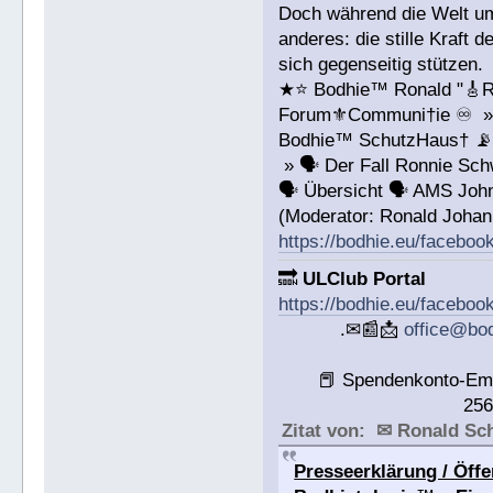
Doch während die Welt um 
anderes: die stille Kraft
sich gegenseitig stützen.
★⭐️ Bodhie™ Ronald "🎸R
Forum⚜️Communi†ie ♾️ »
Bodhie™ SchutzHaus† 
» 🗣 Der Fall Ronnie S
🗣 Übersicht 🗣 AMS John
(Moderator: Ronald Joha
https://bodhie.eu/facebo
🔜
ULClub Portal
https://bodhie.eu/faceboo
.✉📰📩
office@bo
📕 Spendenkonto-Em
25
Zitat von: ✉ Ronald S
Presseerklärung / Öffe