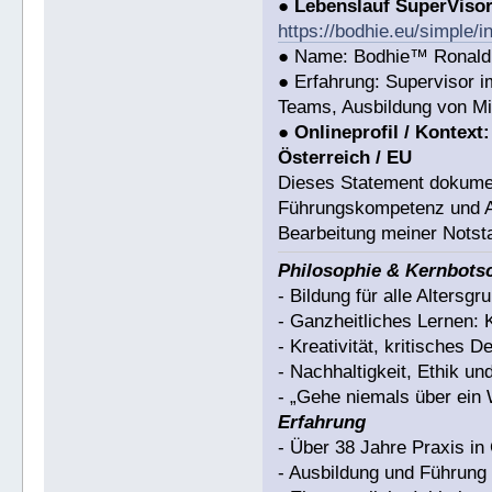
●
Lebenslauf SuperViso
https://bodhie.eu/simple/i
● Name: Bodhie™ Ronald 
● Erfahrung: Supervisor 
Teams, Ausbildung von Mi
●
Onlineprofil / Kontext:
Österreich / EU
Dieses Statement dokumen
Führungskompetenz und Arb
Bearbeitung meiner Notsta
Philosophie & Kernbots
- Bildung für alle Altersgr
- Ganzheitliches Lernen: 
- Kreativität, kritisches 
- Nachhaltigkeit, Ethik u
- „Gehe niemals über ein 
Erfahrung
- Über 38 Jahre Praxis i
- Ausbildung und Führun