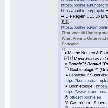
https://bodhie.eu/undergr
https://bodhie.eu/projekt
➦
➦ Die Regeln ULClub LPD
🇪🇺
https://bodhie.eu/simple/i
Zitat von: ✉ Undergrou
Wien/Vienna-Österreich
Schwab†
● Mache Notizen & Foto
🇦🇹
Unverdrossen mit 
⭐️
Bodhie™ Ronald "Ro
🏳 Bodhietologie™ (Grü
● Lebenslauf SuperVis
https://bodhie.eu/simple
★ Bodhietologe Ï
https:
https://www.akademos.a
📩
office@bodhie.eu
😎 Gastronom - Supervi