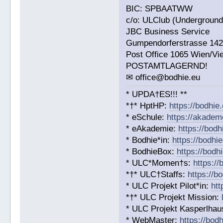
BIC: SPBAATWW
c/o: ULClub (Underground 
JBC Business Service
Gumpendorferstrasse 14
Post Office 1065 Wien/Vi
POSTAMTLAGERND!
✉ office@bodhie.eu
* UPDA†ES!!! **
*†* HptHP:
https://bodhie
* eSchule:
https://akadem
* eAkademie:
https://bodh
* Bodhie*in:
https://bodhie
* BodhieBox:
https://bodh
* ULC*Momen†s:
https:/
*†* ULC†Staffs:
https://b
* ULC Projekt Pilot*in:
htt
*†* ULC Projekt Mission:
* ULC Projekt Kasperlhaus
* WebMaster:
https://bod