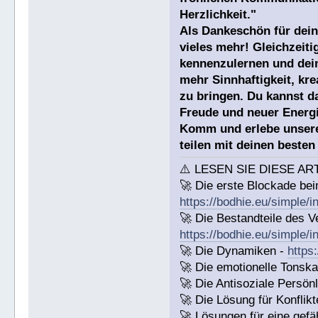
Herzlichkeit."
Als Dankeschön für dein
vieles mehr! Gleichzeiti
kennenzulernen und dein
mehr Sinnhaftigkeit, kre
zu bringen. Du kannst d
Freude und neuer Energi
Komm und erlebe unsere
teilen mit deinen beste
⚠️ LESEN SIE DIESE AR
🚀 Die erste Blockade bei
https://bodhie.eu/simple/i
🚀 Die Bestandteile des Ve
https://bodhie.eu/simple/i
🚀 Die Dynamiken -
https
🚀 Die emotionelle Tonska
🚀 Die Antisoziale Persönl
🚀 Die Lösung für Konflikt
🚀 Lösungen für eine gefä