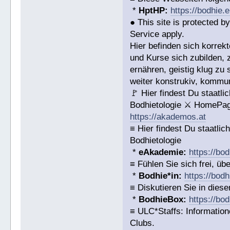
*
HptHP:
https://bodhie.
● This site is protected
Service apply.
Hier befinden sich korrek
und Kurse sich zubilden, 
ernähren, geistig klug zu 
weiter konstrukiv, kommun
🚩 Hier findest Du staat
Bodhietologie ⚔ HomePag
https://akademos.at
≡ Hier findest Du staatl
Bodhietologie
*
eAkademie:
https://bod
≡ Fühlen Sie sich frei, ü
*
Bodhie*in:
https://bodh
≡ Diskutieren Sie in diese
*
BodhieBox:
https://bo
≡ ULC*Staffs: Informatio
Clubs.