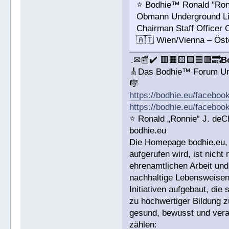
⭐️ Bodhie™ Ronald "Ro
Obmann Underground L
Chairman Staff Officer
🇦🇹 Wien/Vienna – Öst
.✉📰✔️ 🟥🟧🟨🟩🟦🟪🔜
B
🎸Das Bodhie™ Forum Un
🎼
https://bodhie.eu/faceboo
https://bodhie.eu/faceboo
⭐️ Ronald „Ronnie“ J. de
bodhie.eu
Die Homepage bodhie.eu, 
aufgerufen wird, ist nicht
ehrenamtlichen Arbeit un
nachhaltige Lebensweisen
Initiativen aufgebaut, di
zu hochwertiger Bildung z
gesund, bewusst und veran
zählen: