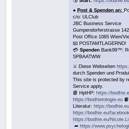
🌎
Start:
https://bodhie.eu
●
Post & Spenden an:
Po
c/o: ULClub
JBC Business Service
Gumpendorferstrasse 14
Post Office 1065 Wien/Vi
📧 POSTAMTLAGERND!
💳
Spenden
Bank99™: Ro
SPBAATWW
⚔ Diese Webseiten
https
durch Spenden und Produkt
This site is protected b
Service apply.
📘 HptHP:
https://bodhie.
https://bodhietologie.eu

Literatur:
https://bodhie.e
https://bodhie.eu/faceboo
https://bodhie.eu/Nicole.
➦
https://www.psychelog