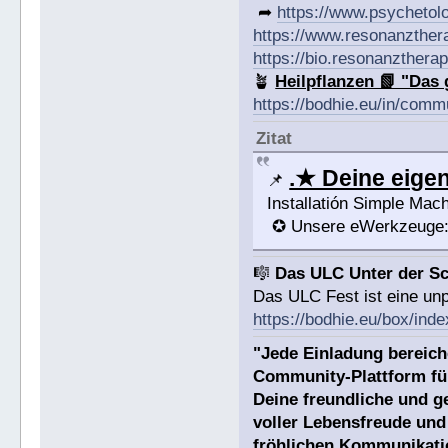
➦
https://www.psychetol
https://www.resonanzther
https://bio.resonanztherap
🪴
Heilpflanzen 📗 "Das 
https://bodhie.eu/in/comm
Zitat
.★ Deine eig
📌
Installatión Simple Ma
✪ Unsere eWerkzeuge
🎼
Das ULC Unter der S
Das ULC Fest ist eine un
https://bodhie.eu/box/inde
"Jede Einladung bereich
Community-Plattform fü
Deine freundliche und g
voller Lebensfreude und
fröhlichen Kommunikati