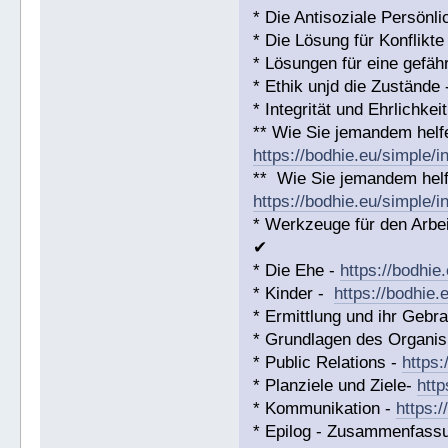
* Die Antisoziale Persönli
* Die Lösung für Konflikte
* Lösungen für eine gefäh
* Ethik unjd die Zustände
* Integrität und Ehrlichkei
** Wie Sie jemandem helf
https://bodhie.eu/simple/i
** Wie Sie jemandem helf
https://bodhie.eu/simple/i
* Werkzeuge für den Arbei
✔
* Die Ehe -
https://bodhie
* Kinder -
https://bodhie.
* Ermittlung und ihr Gebr
* Grundlagen des Organis
* Public Relations -
https:
* Planziele und Ziele-
http
* Kommunikation -
https:
* Epilog - Zusammenfassung