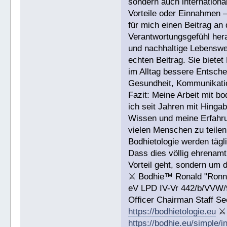
sondern auch internationa
Vorteile oder Einnahmen –
für mich einen Beitrag an
Verantwortungsgefühl hera
und nachhaltige Lebenswei
echten Beitrag. Sie biete
im Alltag bessere Entsche
Gesundheit, Kommunikati
Fazit: Meine Arbeit mit bo
ich seit Jahren mit Hinga
Wissen und meine Erfahrun
vielen Menschen zu teile
Bodhietologie werden tägli
Dass dies völlig ehrenamt
Vorteil geht, sondern um
⚔ Bodhie™ Ronald "Ronni
eV LPD IV-Vr 442/b/VVW/
Officer Chairman Staff Se
https://bodhietologie.eu
⚔
https://bodhie.eu/simple/i