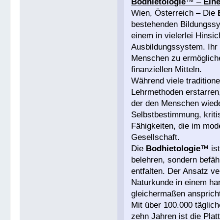
Bodhietologie
™ –
Eine
Wien, Österreich – Die
bestehenden Bildungssys
einem in vielerlei Hinsi
Ausbildungssystem. Ihr Z
Menschen zu ermögliche
finanziellen Mitteln.
Während viele traditione
Lehrmethoden erstarren,
der den Menschen wieder
Selbstbestimmung, krit
Fähigkeiten, die im mod
Gesellschaft.
Die
Bodhietologie
™ ist
belehren, sondern befäh
entfalten. Der Ansatz v
Naturkunde in einem ha
gleichermaßen ansprich
Mit über 100.000 täglic
zehn Jahren ist die Pla