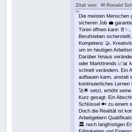
Zitat von: ✉ Ronald S
Die meisten Menschen gl
sicheren Job 💼 garanti
Türen öffnen kann 🚪✨, a
Berufsleben sicherstellt
Kompetenz 🤝, Kreativit
um im heutigen Arbeits
Darüber hinaus veränder
oder Markttrends 📈📊 
schnell verändern. Ein 
aufbauen kann, anstatt e
kontinuierliches Lernen
🚀🌟 setzt, erhöht seine
Kurz gesagt: Ein Abschlu
Schlüssel 🔑 zu einem s
Doch die Realität ist ko
Arbeitgebern Qualifikati
🏛️ noch langfristigen E
Fähigkeiten und Eigensc