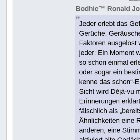
Bodhie™ Ronald Jo
Jeder erlebt das Ge
Gerüche, Geräusche
Faktoren ausgelöst 
jeder: Ein Moment wi
so schon einmal erl
oder sogar ein besti
kenne das schon“-Em
Sicht wird Déjà-vu m
Erinnerungen erklä
fälschlich als „bere
Ähnlichkeiten eine R
anderen, eine Stimm
aktiviert alte Gedäch