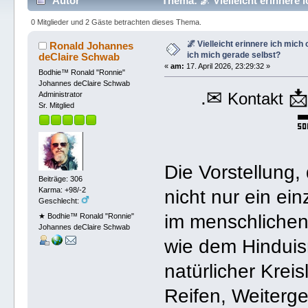
Autor
Thema: 🌌 Vielleicht erinnere 
345 mal)
0 Mitglieder und 2 Gäste betrachten dieses Thema.
🌌 Vielleicht erinnere ich mich 
Ronald Johannes
ich mich gerade selbst?
deClaire Schwab
«
am:
17. April 2026, 23:29:32 »
Bodhie™ Ronald "Ronnie"
Johannes deClaire Schwab
.✉

Kontakt
Administrator
Sr. Mitglied

Die Vorstellung,
Beiträge: 306
Karma: +98/-2
nicht nur ein ein
Geschlecht:
im menschlichen
★ Bodhie™ Ronald "Ronnie"
Johannes deClaire Schwab
wie dem Hinduis
natürlicher Krei
Reifen, Weiterg