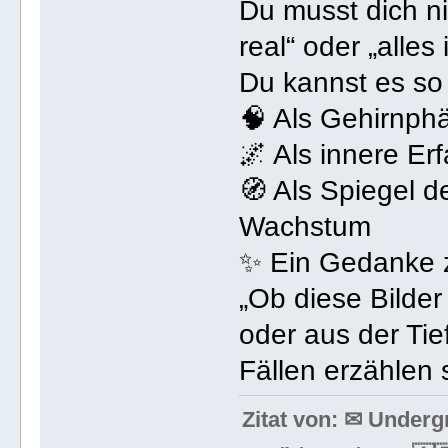
Du musst dich ni
real“ oder „alles 
Du kannst es so
🧠 Als Gehirnph
🌌 Als innere Er
🧭 Als Spiegel d
Wachstum
✨ Ein Gedanke
„Ob diese Bilde
oder aus der Tie
Fällen erzählen 
Zitat von: ✉ Under