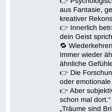
👉 Psychologis
aus Fantasie, g
kreativer Rekons
👉 Innerlich bet
dein Geist sprich
🔁 Wiederkehre
Immer wieder äh
ähnliche Gefühl
👉 Die Forschun
oder emotionale
👉 Aber subjektiv
schon mal dort.“
„Träume sind Brie