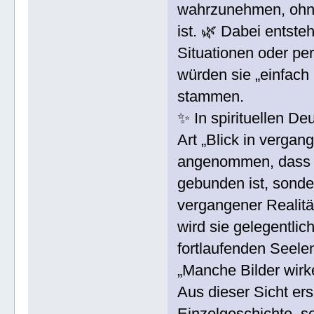
wahrzunehmen, ohne
ist. 🌿 Dabei entste
Situationen oder pe
würden sie „einfach 
stammen.
✨ In spirituellen D
Art „Blick in vergan
angenommen, dass B
gebunden ist, sond
vergangener Realität
wird sie gelegentli
fortlaufenden Seele
„Manche Bilder wirke
Aus dieser Sicht er
Einzelgeschichte, s