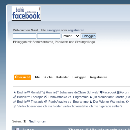
Willkommen
Gast
. Bitte
einloggen
oder
registrieren
.
Einloggen mit Benutzername, Passwort und Sitzungslänge
Übersicht
Hilfe
Suche
Kalender
Einloggen
Registrieren
★ Bodhie™ Ronald "🎸Ronnie†" Johannes deClaire Schwab†🛡️Facebook🏪Forum
💰 Bodhie™ Therapie 💳 PanikAttacke vs. Engramme ♟ „In Memoriam“  Martin „So
💰 Bodhie™ Therapie 💳 PanikAttacke vs. Engramme ♟ Der Wiener Wahnsinn. 💳 
🌌 Vielleicht erinnere ich mich oder vielleicht verstehe ich mich gerade selbst?
Seiten: [
1
]
Nach unten