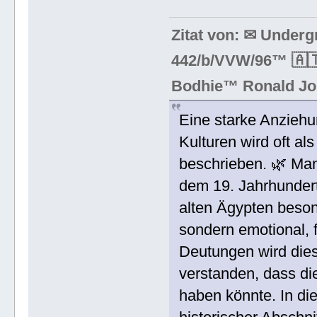
Zitat von: ✉ Under
442/b/VVW/96™ 🇦🇹
Bodhie™ Ronald Jo
Eine starke Anzieh
Kulturen wird oft al
beschrieben. 🌿 Man
dem 19. Jahrhundert
alten Ägypten beson
sondern emotional, f
Deutungen wird dies
verstanden, dass di
haben könnte. In di