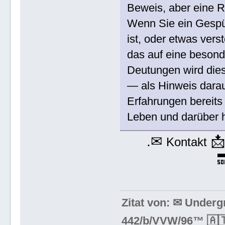
Beweis, aber eine R
Wenn Sie ein Gespü
ist, oder etwas vers
das auf eine besonde
Deutungen wird die
— als Hinweis dara
Erfahrungen bereits
Leben und darüber 
.✉

Kontakt

Zitat von: ✉ Under
442/b/VVW/96™ 🇦🇹