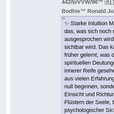
442/b/VVW/96™ 🇦🇹
Bodhie™ Ronald Jo
✨ Starke Intuition 
das, was sich noch n
ausgesprochen wird.
sichtbar wird. Das k
früher gelernt, was d
spirituellen Deutung
innerer Reife geseh
aus vielen Erfahrun
null beginnen, sond
Einsicht und Richtun
Flüstern der Seele, 
psychologischer Sic