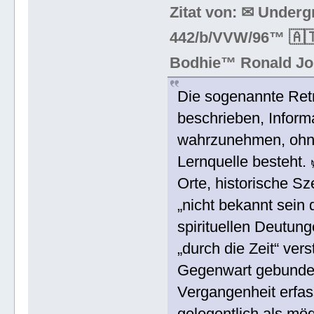
Zitat von: ✉ Under
442/b/VVW/96™ 🇦🇹
Bodhie™ Ronald Jo
Die sogenannte Retro
beschrieben, Inform
wahrzunehmen, ohne 
Lernquelle besteht.
Orte, historische Sz
„nicht bekannt sein 
spirituellen Deutun
„durch die Zeit“ ve
Gegenwart gebunden
Vergangenheit erfas
gelegentlich als mö