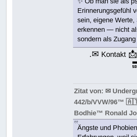
✨ Ob man sie als ps
Erinnerungsgefühl v
sein, eigene Werte,
erkennen — nicht al
sondern als Zugang 
.✉

Kontakt

Zitat von: ✉ Under
442/b/VVW/96™ 🇦🇹
Bodhie™ Ronald Jo
Ängste und Phobien 