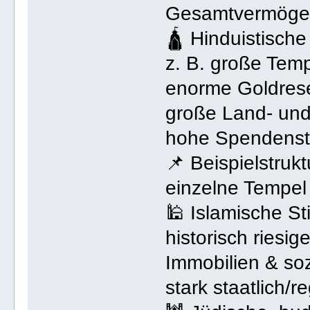
Gesamtvermögens
🛕 Hinduistisch
z. B. große Temp
enorme Goldres
große Land- und
hohe Spendens
📌 Beispielstrukt
einzelne Tempel
🕌 Islamische S
historisch riesig
Immobilien & soz
stark staatlich/r