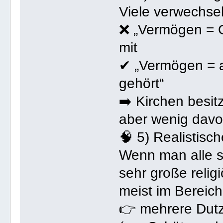
Viele verwechse
❌ „Vermögen = G
mit
✔ „Vermögen = a
gehört“
➡️ Kirchen besitz
aber wenig davon
🧠 5) Realistisc
Wenn man alle s
sehr große reli
meist im Bereich
👉 mehrere Dutze