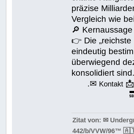
präzise Milliar
Vergleich wie b
🔎 Kernaussage 
👉 Die „reichste 
eindeutig bestim
überwiegend deze
konsolidiert sind
.✉

Kontakt

Zitat von: ✉ Under
442/b/VVW/96™ 🇦🇹