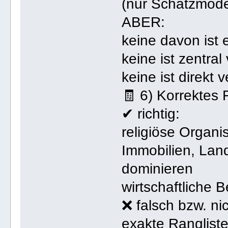
(nur Schätzmode
ABER:
keine davon ist 
keine ist zentral
keine ist direkt
🧾 6) Korrektes 
✔ richtig:
religiöse Organi
Immobilien, Lan
dominieren
wirtschaftliche B
❌ falsch bzw. ni
exakte Rangliste