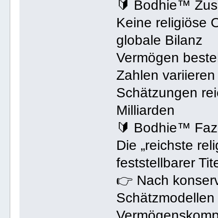
🔰 Bodhie™ Zu
Keine religiöse 
globale Bilanz
Vermögen beste
Zahlen variiere
Schätzungen rei
Milliarden
🔰 Bodhie™ Fazi
Die „reichste rel
feststellbarer Tite
👉 Nach konserva
Schätzmodellen 
Vermögenskomp