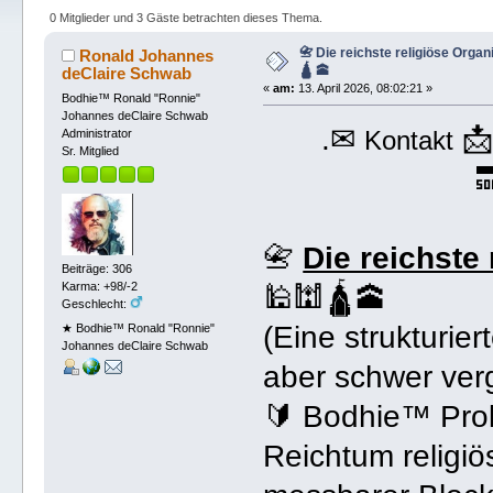
0 Mitglieder und 3 Gäste betrachten dieses Thema.
📇 Die reichste religiöse Organi
Ronald Johannes
🛕 🕋
deClaire Schwab
«
am:
13. April 2026, 08:02:21 »
Bodhie™ Ronald "Ronnie"
Johannes deClaire Schwab
.✉

Kontakt
Administrator
Sr. Mitglied

📇
Die reichste
Beiträge: 306
Karma: +98/-2
🕌🕍🛕🕋
Geschlecht:
(Eine strukturie
★ Bodhie™ Ronald "Ronnie"
Johannes deClaire Schwab
aber schwer ver
🔰 Bodhie™ Pro
Reichtum religiö