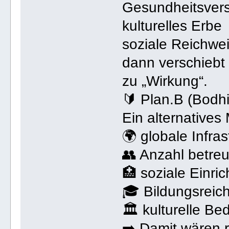
Gesundheitsver
kulturelles Erbe
soziale Reichwei
dann verschiebt
zu „Wirkung“.
🔰 Plan.B (Bod
Ein alternatives
🌍 globale Infra
👥 Anzahl betre
🏥 soziale Einri
🎓 Bildungsreic
🏛️ kulturelle B
➡️ Damit wären r