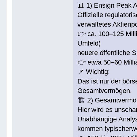
📊 1) Ensign Peak A
Offizielle regulator
verwaltetes Aktienpor
👉 ca. 100–125 Mill
Umfeld)
neuere öffentliche
👉 etwa 50–60 Mill
📌 Wichtig:
Das ist nur der börs
Gesamtvermögen.
🏗️ 2) Gesamtvermög
Hier wird es unscharf
Unabhängige Analys
kommen typischerwe