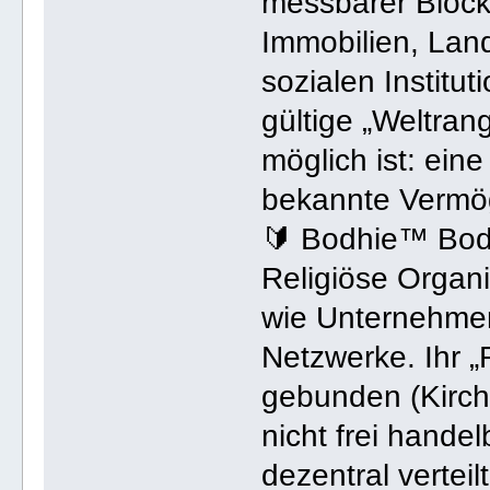
messbarer Block
Immobilien, Lan
sozialen Instituti
gültige „Weltrang
möglich ist: ein
bekannte Vermö
🔰 Bodhie™ Bod
Religiöse Organi
wie Unternehmen
Netzwerke. Ihr „R
gebunden (Kirch
nicht frei handel
dezentral verteilt