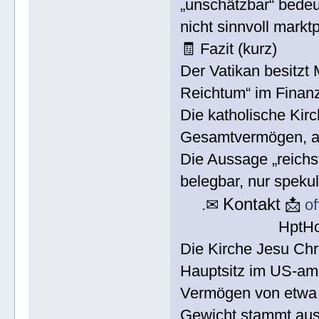
„unschätzbar“ bedeut
nicht sinnvoll markt
🧾 Fazit (kurz)
Der Vatikan besitzt
Reichtum“ im Finan
Die katholische Kirc
Gesamtvermögen, ab
Die Aussage „reichst
belegbar, nur spekul
Kontakt
.✉
📩
o
HptH
Die Kirche Jesu Chri
Hauptsitz im US-am
Vermögen von etwa 2
Gewicht stammt aus