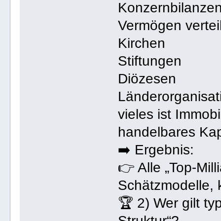
Konzernbilanze
Vermögen verteilt
Kirchen
Stiftungen
Diözesen
Länderorganisat
vieles ist Immobi
handelbares Kap
➡️ Ergebnis:
👉 Alle „Top-Mil
Schätzmodelle, 
🏆 2) Wer gilt ty
Struktur“?