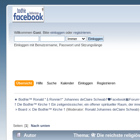
Willkommen
Gast
. Bitte
einloggen
oder
registrieren
.
Einloggen mit Benutzername, Passwort und Sitzungslänge
Übersicht
Hilfe
Suche
Kalender
Einloggen
Registrieren
★ Bodhie™ Ronald "🎸Ronnie†" Johannes deClaire Schwab†🛡️Facebook🏪Forum
† Die Bodhie™ Kirche † Ein zeitgenössischer, ein offener spiritueller Raum, der in
 » Board ⚔ Die Bodhie™ Kirche †
(Moderator:
Ronald Johannes deClaire Schwab
)
Seiten: [
1
]
Nach unten
Autor
Thema: 📇 Die reichste religiö