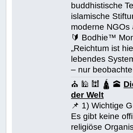
buddhistische T
islamische Stif
moderne NGOs al
🔰 Bodhie™ Mo
„Reichtum ist hi
lebendes System
– nur beobachten
⛪ 🕌 🕍 🛕 🕋
Di
der Welt
📌 1) Wichtige 
Es gibt keine off
religiöse Organi