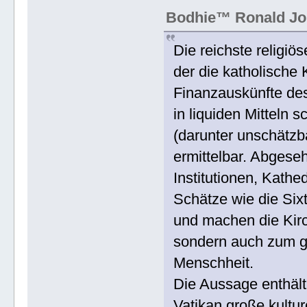
Bodhie™ Ronald Jo
Die reichste religiös
der die katholische K
Finanzauskünfte des
in liquiden Mitteln 
(darunter unschätzba
ermittelbar. Abgese
Institutionen, Kath
Schätze wie die Six
und machen die Kirch
sondern auch zum gr
Menschheit.
Die Aussage enthält
Vatikan große kulture