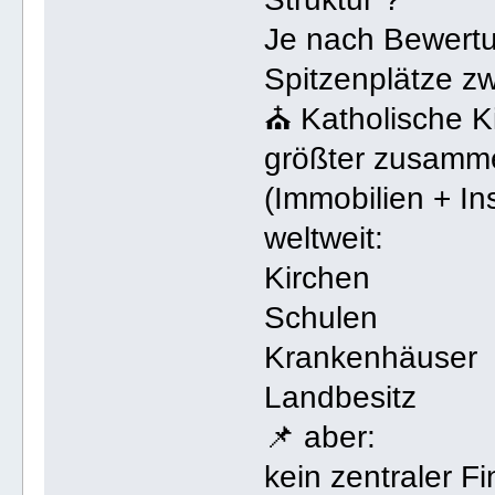
Je nach Bewert
Spitzenplätze z
⛪ Katholische Ki
größter zusamme
(Immobilien + Ins
weltweit:
Kirchen
Schulen
Krankenhäuser
Landbesitz
📌 aber:
kein zentraler F