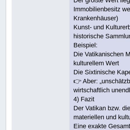
Der größte Wert liegt
Immobilienbesitz wel
Krankenhäuser)
Kunst- und Kulturer
historische Sammlu
Beispiel:
Die Vatikanischen 
kulturellem Wert
Die Sixtinische Kapel
👉 Aber: „unschätzba
wirtschaftlich unend
4) Fazit
Der Vatikan bzw. die
materiellen und kult
Eine exakte Gesamt