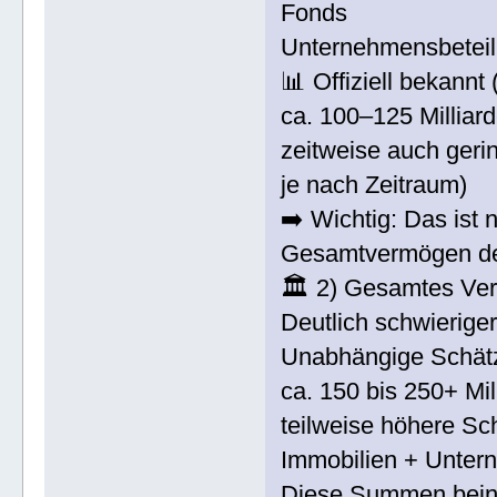
Fonds
Unternehmensbetei
📊 Offiziell bekannt
ca. 100–125 Milliar
zeitweise auch geri
je nach Zeitraum)
➡️ Wichtig: Das ist n
Gesamtvermögen de
🏛️ 2) Gesamtes Ver
Deutlich schwierige
Unabhängige Schätz
ca. 150 bis 250+ M
teilweise höhere Sc
Immobilien + Unter
Diese Summen bein