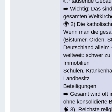
👉 tausende Gebäude
➡️ Wichtig: Das sin
gesamten Weltkirch
🌍 2) Die katholische
Wenn man die gesamt
(Bistümer, Orden, St
Deutschland allein: 
weltweit: schwer zu 
Immobilien
Schulen, Krankenhä
Landbesitz
Beteiligungen
➡️ Gesamt wird oft 
ohne konsolidierte B
🧠 3) „Reichste reli