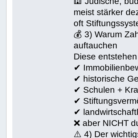
🕍 Jüdische, bu
meist stärker de
oft Stiftungssys
💰 3) Warum Zahl
auftauchen
Diese entstehen
✔ Immobilienbe
✔ historische G
✔ Schulen + Kr
✔ Stiftungsver
✔ landwirtschaft
❌ aber NICHT d
⚠️ 4) Der wichti