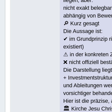
liegen, aber:
nicht exakt belegbar
abhängig von Bewe
🔎 Kurz gesagt
Die Aussage ist:
✔ im Grundprinzip r
existiert)
⚠ in der konkreten 
❌ nicht offiziell bes
Die Darstellung lie
+ Investmentstruktu
und Ableitungen wer
vorsichtiger behande
Hier ist die präzise,
🏛️ Kirche Jesu Chr