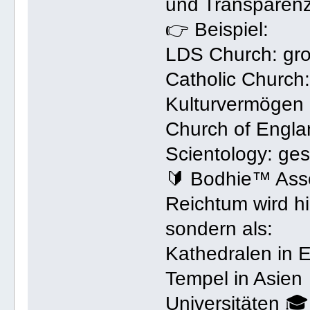
und Transparenz
👉 Beispiel:
LDS Church: gro
Catholic Church:
Kulturvermögen
Church of Engla
Scientology: ge
🔰 Bodhie™ Asso
Reichtum wird hi
sondern als:
Kathedralen in 
Tempel in Asien 
Universitäten 🎓