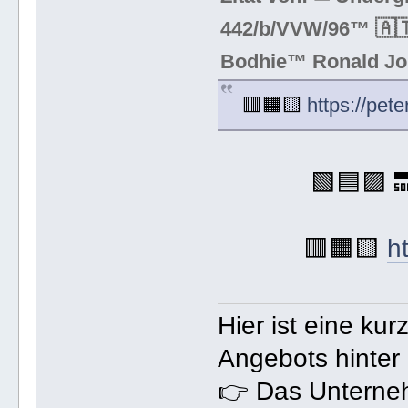
442/b/VVW/96™ 🇦🇹
Bodhie™ Ronald Jo
🟥🟧🟨
https://pe
🟩🟦🟪 
🟥🟧🟨
h
Hier ist eine k
Angebots hinter
👉 Das Unterneh