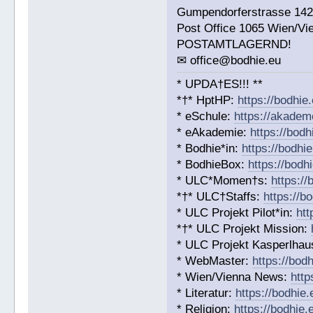
Gumpendorferstrasse 14
Post Office 1065 Wien/Vi
POSTAMTLAGERND!
✉ office@bodhie.eu
* UPDA†ES!!! **
*†* HptHP:
https://bodhie
* eSchule:
https://akadem
* eAkademie:
https://bodh
* Bodhie*in:
https://bodhie
* BodhieBox:
https://bodh
* ULC*Momen†s:
https:/
*†* ULC†Staffs:
https://b
* ULC Projekt Pilot*in:
htt
*†* ULC Projekt Mission:
* ULC Projekt Kasperlhaus
* WebMaster:
https://bod
* Wien/Vienna News:
http
* Literatur:
https://bodhie.
* Religion:
https://bodhie.