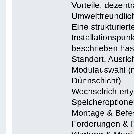
Vorteile: dezent
Umweltfreundlich
Eine strukturier
Installationspun
beschrieben has
Standort, Ausric
Modulauswahl (mon
Dünnschicht)
Wechselrichtert
Speicheroptione
Montage & Befe
Förderungen & 