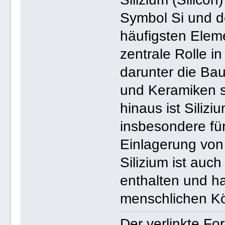
Symbol Si und d
häufigsten Eleme
zentrale Rolle 
darunter die Bau
und Keramiken s
hinaus ist Silizi
insbesondere fü
Einlagerung von 
Silizium ist auc
enthalten und h
menschlichen Kö
Der verlinkte F