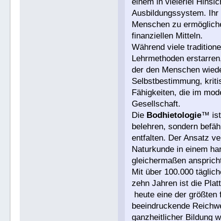
einem in vielerlei Hinsi
Ausbildungssystem. Ihr Z
Menschen zu ermögliche
finanziellen Mitteln.
Während viele traditione
Lehrmethoden erstarren,
der den Menschen wieder
Selbstbestimmung, krit
Fähigkeiten, die im mod
Gesellschaft.
Die
Bodhietologie
™ ist
belehren, sondern befäh
entfalten. Der Ansatz v
Naturkunde in einem ha
gleichermaßen ansprich
Mit über 100.000 täglic
zehn Jahren ist die Pla
heute eine der größten 
beeindruckende Reichwe
ganzheitlicher Bildung