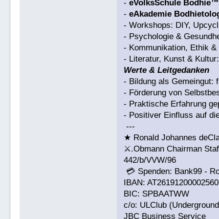
-
eVolksSchule Bodhie
-
eAkademie Bodhietolo
- Workshops: DIY, Upcycli
- Psychologie & Gesundhe
- Kommunikation, Ethik & 
- Literatur, Kunst & Kultu
Werte & Leitgedanken
- Bildung als Gemeingut: f
- Förderung von Selbstb
- Praktische Erfahrung g
- Positiver Einfluss auf d
---
★ Ronald Johannes deCl
⚔.Obmann Chairman Staff 
442/b/VVW/96
💳 Spenden: Bank99 - R
IBAN: AT26191200002560
BIC: SPBAATWW
c/o: ULClub (Underground 
JBC Business Service