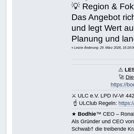
💡 Region & Fo
Das Angebot rich
und legt Wert au
Planung und lang
«
Letzte Änderung: 29. März 2026, 16:18:
⚠️
LES
🚀
Die
https://b
⚔ ULC e.V. LPD IV-Vr 44
☝ ULClub Regeln:
https:
★
Bodhie
™ CEO – Ronald
Als Gründer und CEO vo
Schwab† die treibende Kra