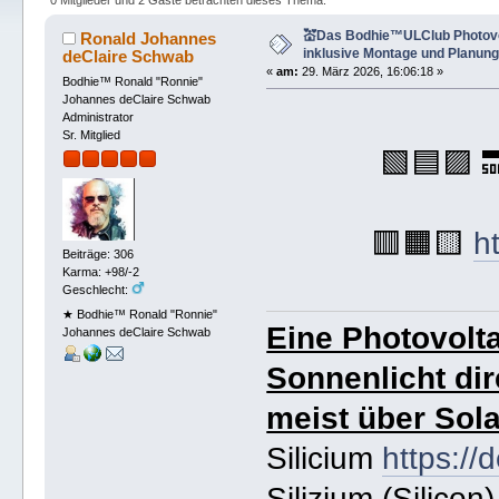
💒Das Bodhie™ULClub Photovo
Ronald Johannes
inklusive Montage und Planung
deClaire Schwab
«
am:
29. März 2026, 16:06:18 »
Bodhie™ Ronald "Ronnie"
Johannes deClaire Schwab
Administrator
Sr. Mitglied
🟩🟦🟪 
🟥🟧🟨
h
Beiträge: 306
Karma: +98/-2
Geschlecht:
★ Bodhie™ Ronald "Ronnie"
Eine Photovolt
Johannes deClaire Schwab
Sonnenlicht dir
meist über Sola
Silicium
https://
Silizium (Silico