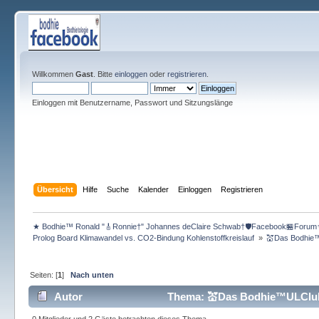
Willkommen
Gast
. Bitte
einloggen
oder
registrieren
.
Einloggen mit Benutzername, Passwort und Sitzungslänge
Übersicht
Hilfe
Suche
Kalender
Einloggen
Registrieren
★ Bodhie™ Ronald "🎸Ronnie†" Johannes deClaire Schwab†🛡️Facebook🏪Forum
Prolog Board Klimawandel vs. CO2-Bindung Kohlenstoffkreislauf 
»
💒Das Bodhie™U
Seiten: [
1
]
Nach unten
Autor
Thema: 💒Das Bodhie™ULClub 
(Gelesen 334 mal)
0 Mitglieder und 2 Gäste betrachten dieses Thema.