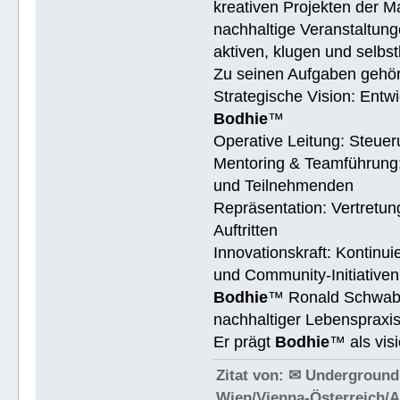
kreativen Projekten der M
nachhaltige Veranstaltung
aktiven, klugen und selb
Zu seinen Aufgaben gehö
Strategische Vision: Entwi
Bodhie
™
Operative Leitung: Steue
Mentoring & Teamführung:
und Teilnehmenden
Repräsentation: Vertretu
Auftritten
Innovationskraft: Kontinu
und Community-Initiativen
Bodhie
™ Ronald Schwab† 
nachhaltiger Lebenspraxis
Er prägt
Bodhie
™ als vis
Zitat von: ✉ Underground
Wien/Vienna-Österreich/