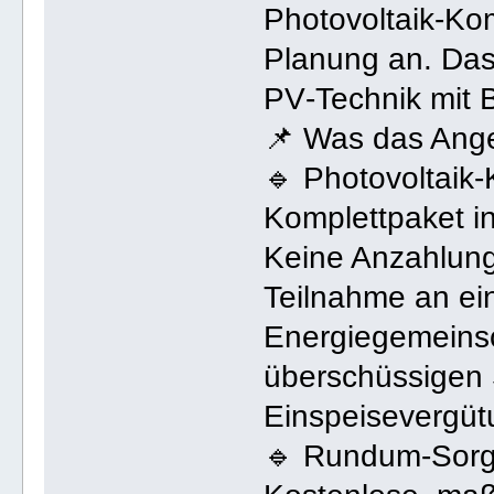
Photovoltaik‑Ko
Planung an. Das
PV‑Technik mit B
📌 Was das Ange
🔹 Photovoltaik
Komplettpaket i
Keine Anzahlung
Teilnahme an ei
Energiegemeinsc
überschüssigen 
Einspeisevergüt
🔹 Rundum‑Sorg