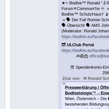
★⭐️ Bodhie™ Ronald "🎸R
Forum⚜️Communi†ie ♾️ »
Bodhie™ SchutzHaus† 
» 🗣 Der Fall Ronnie S
🗣 Übersicht 🗣 AMS John
(Moderator: Ronald Joha
https://bodhie.eu/facebo
🔜
ULClub Portal
https://bodhie.eu/faceboo
.✉📰📩
office@bo
📕 Spendenkonto-Em
25
Zitat von: ✉ Ronald S
Presseerklärung / Öffe
Bodhietologie
™ –
Eine
Wien, Österreich – Die
bestehenden Bildungssys