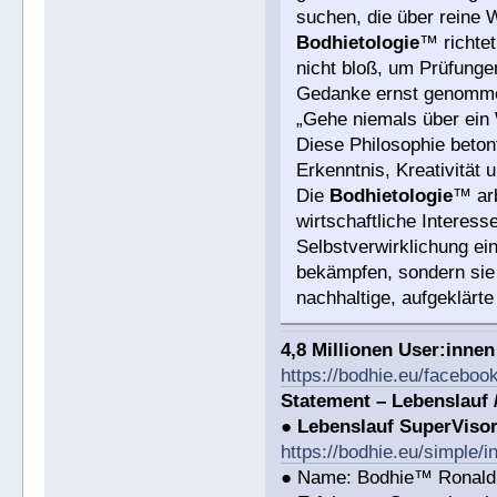
suchen, die über reine 
Bodhietologie
™ richtet
nicht bloß, um Prüfungen
Gedanke ernst genommen
„Gehe niemals über ein 
Diese Philosophie beton
Erkenntnis, Kreativität u
Die
Bodhietologie
™ arb
wirtschaftliche Interesse
Selbstverwirklichung ein
bekämpfen, sondern sie 
nachhaltige, aufgeklärt
4,8 Millionen User:inne
https://bodhie.eu/faceboo
Statement – Lebenslauf 
●
Lebenslauf SuperViso
https://bodhie.eu/simple/i
● Name: Bodhie™ Ronald 