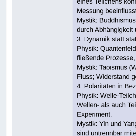
eines Teilchens kön
Messung beeinfluss
Mystik: Buddhismus –
durch Abhängigkei
3. Dynamik statt sta
Physik: Quantenfeld
fließende Prozesse, 
Mystik: Taoismus (Wu
Fluss; Widerstand g
4. Polaritäten in Be
Physik: Welle‑Teilc
Wellen- als auch Te
Experiment.
Mystik: Yin und Ya
sind untrennbar mit