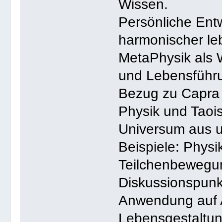
Wissen.
Persönliche Ent
harmonischer le
MetaPhysik als 
und Lebensführ
Bezug zu Capra
Physik und Taoi
Universum aus u
Beispiele: Physi
Teilchenbewegun
Diskussionspunk
Anwendung auf Al
Lebensgestaltun