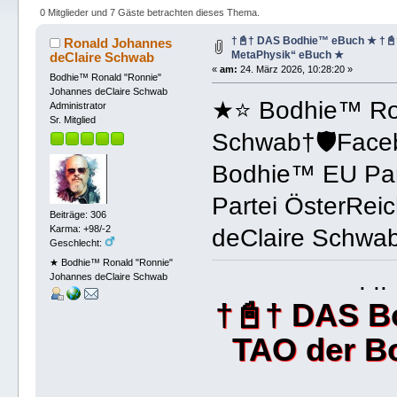
(Gelesen 433 mal)
0 Mitglieder und 7 Gäste betrachten dieses Thema.
†📓† DAS Bodhie™ eBuch ★ †📓
Ronald Johannes
MetaPhysik“ eBuch ★
deClaire Schwab
«
am:
24. März 2026, 10:28:20 »
Bodhie™ Ronald "Ronnie"
Johannes deClaire Schwab
★⭐️ Bodhie™ Ro
Administrator
Sr. Mitglied
Schwab†🛡️Fac
Bodhie™ EU Par
Partei ÖsterRei
Beiträge: 306
Karma: +98/-2
deClaire Schwab
Geschlecht:
★ Bodhie™ Ronald "Ronnie"
. .
Johannes deClaire Schwab
†📓† DAS B
TAO der B