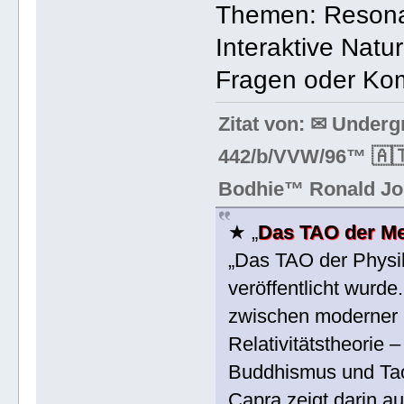
Themen: Resonan
Interaktive Natu
Fragen oder Ko
Zitat von: ✉ Under
442/b/VVW/96™ 🇦🇹
Bodhie™ Ronald Jo
★ „
Das TAO der M
„Das TAO der Physik
veröffentlicht wurde
zwischen moderner 
Relativitätstheorie 
Buddhismus und Taoi
Capra zeigt darin au