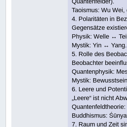
Quantenfelder).
Taoismus: Wu Wei, d
4. Polaritäten in Be
Gegensätze existiere
Physik: Welle ↔ Tei
Mystik: Yin ↔ Yang.
5. Rolle des Beobac
Beobachter beeinflu
Quantenphysik: Mes
Mystik: Bewusstsein
6. Leere und Potentia
„Leere“ ist nicht Ab
Quantenfeldtheorie: 
Buddhismus: Śūnyatā
7. Raum und Zeit si