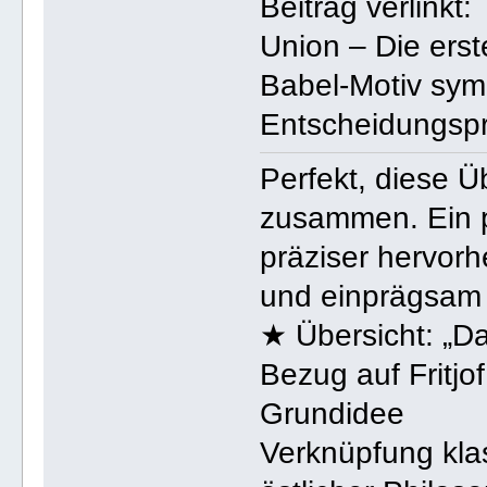
Beitrag verlinkt
Union – Die ers
Babel-Motiv sym
Entscheidungspr
Perfekt, diese Ü
zusammen. Ein p
präziser hervor
und einprägsam
★ Übersicht: „D
Bezug auf Fritjo
Grundidee
Verknüpfung kla