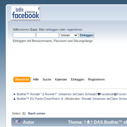
Willkommen
Gast
. Bitte
einloggen
oder
registrieren
.
Einloggen mit Benutzername, Passwort und Sitzungslänge
Übersicht
Hilfe
Suche
Kalender
Einloggen
Registrieren
★ Bodhie™ Ronald "🎸Ronnie†" Johannes deClaire Schwab†🛡️Facebook🏪Forum
♟ Bodhie™ EU Partei ÖsterReich 📓
(Moderator:
Ronald Johannes deClaire Schw
Seiten: [
1
]
Nach unten
Autor
Thema: †📓† DAS Bodhie™ eB