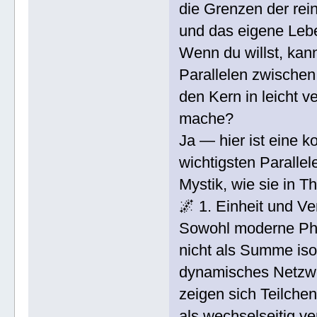
die Grenzen der re
und das eigene Leb
Wenn du willst, kan
Parallelen zwischen
den Kern in leicht v
mache?
Ja — hier ist eine k
wichtigsten Paralle
Mystik, wie sie in 
🌌 1. Einheit und V
Sowohl moderne Phys
nicht als Summe isol
dynamisches Netzwe
zeigen sich Teilche
als wechselseitig v