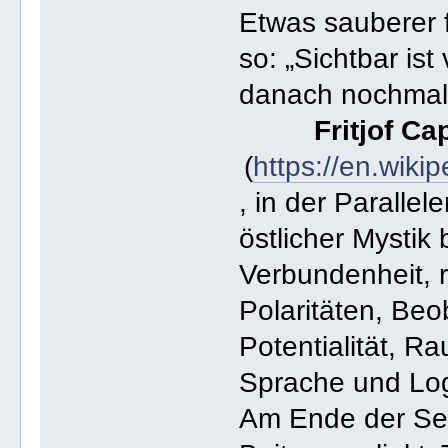
Etwas sauberer f
so: „Sichtbar ist
danach nochmals
Fritjof Ca
(
https://en.wiki
, in der Paralle
östlicher Mystik
Verbundenheit, r
Polaritäten, Be
Potentialität, R
Sprache und Log
Am Ende der Sei