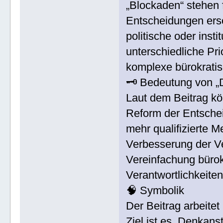
„Blockaden“ stehen 
Entscheidungen ersc
politische oder insti
unterschiedliche Pri
komplexe bürokrati
🗝️ Bedeutung von „
Laut dem Beitrag k
Reform der Entschei
mehr qualifizierte M
Verbesserung der V
Vereinfachung bürok
Verantwortlichkeite
🧠 Symbolik
Der Beitrag arbeitet
Ziel ist es, Denka