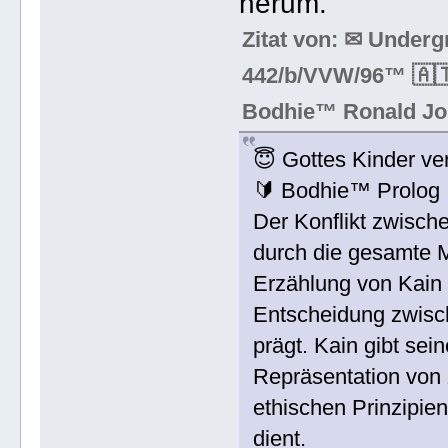
herum.“
Zitat von: ✉ Under
442/b/VVW/96™ 🇦🇹
Bodhie™ Ronald Jo
😇 Gottes Kinder ve
🔰 Bodhie™ Prolog
Der Konflikt zwisch
durch die gesamte M
Erzählung von Kain 
Entscheidung zwisc
prägt. Kain gibt sei
Repräsentation von 
ethischen Prinzipien
dient.