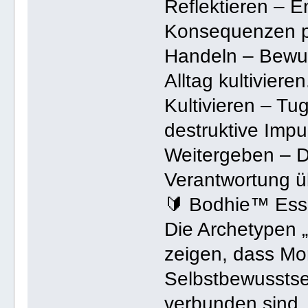
Reflektieren – E
Konsequenzen p
Handeln – Bewus
Alltag kultivieren
Kultivieren – Tu
destruktive Impu
Weitergeben – Di
Verantwortung ü
🔰 Bodhie™ Ess
Die Archetypen „
zeigen, dass Mora
Selbstbewusstse
verbunden sind. 