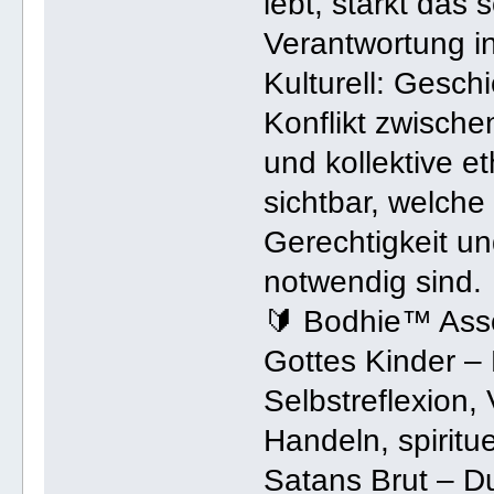
lebt, stärkt das
Verantwortung i
Kulturell: Gesch
Konflikt zwische
und kollektive 
sichtbar, welch
Gerechtigkeit u
notwendig sind.
🔰 Bodhie™ Asso
Gottes Kinder – 
Selbstreflexion, 
Handeln, spiritue
Satans Brut – D