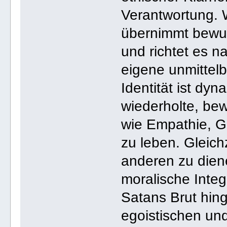
Verantwortung. W
übernimmt bewus
und richtet es n
eigene unmittel
Identität ist dy
wiederholte, be
wie Empathie, Ge
zu leben. Gleichz
anderen zu dien
moralische Integr
Satans Brut hing
egoistischen und 