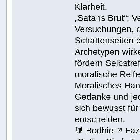
Klarheit.
„Satans Brut“: V
Versuchungen, d
Schattenseiten 
Archetypen wirken
fördern Selbstre
moralische Reife
Moralisches Hand
Gedanke und jed
sich bewusst für
entscheiden.
🔰 Bodhie™ Fazi