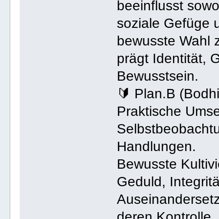
beeinflusst sow
soziale Gefüge 
bewusste Wahl 
prägt Identität,
Bewusstsein.
🔰 Plan.B (Bodh
Praktische Umse
Selbstbeobacht
Handlungen.
Bewusste Kultiv
Geduld, Integritä
Auseinandersetz
deren Kontrolle.