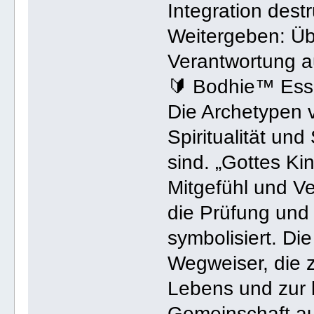
Integration destr
Weitergeben: Üb
Verantwortung a
🔰 Bodhie™ Ess
Die Archetypen v
Spiritualität un
sind. „Gottes Ki
Mitgefühl und V
die Prüfung und
symbolisiert. Di
Wegweiser, die 
Lebens und zur 
Gemeinschaft au