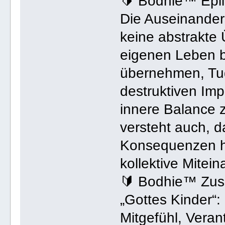
🔰 Bodhie™ Epi
Die Auseinander
keine abstrakte 
eigenen Leben 
übernehmen, Tug
destruktiven Im
innere Balance 
versteht auch, 
Konsequenzen ha
kollektive Mitein
🔰 Bodhie™ Zu
„Gottes Kinder“:
Mitgefühl, Vera