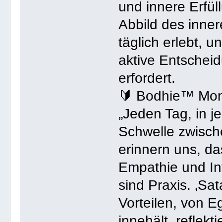
und innere Erfül
Abbild des inne
täglich erlebt, 
aktive Entscheid
erfordert.
🔰 Bodhie™ Mo
„Jeden Tag, in 
Schwelle zwische
erinnern uns, da
Empathie und Int
sind Praxis. ‚Sat
Vorteilen, von 
innehält, reflek