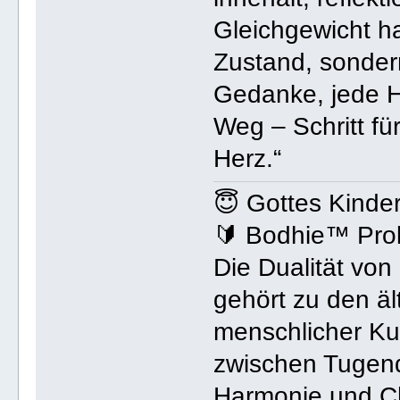
Gleichgewicht hal
Zustand, sonder
Gedanke, jede Ha
Weg – Schritt für
Herz.“
😇 Gottes Kinde
🔰 Bodhie™ Pro
Die Dualität von
gehört zu den ä
menschlicher Ku
zwischen Tugend
Harmonie und Ch