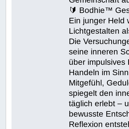
🔰 Bodhie™ Ges
Ein junger Held
Lichtgestalten a
Die Versuchunge
seine inneren S
über impulsives
Handeln im Sinne
Mitgefühl, Gedul
spiegelt den in
täglich erlebt –
bewusste Entsch
Reflexion entste