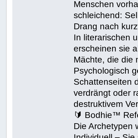
Menschen vorhan
schleichend: Sel
Drang nach kurzf
In literarischen
erscheinen sie 
Mächte, die die 
Psychologisch g
Schattenseiten 
verdrängt oder ra
destruktivem Ver
🔰 Bodhie™ Ref
Die Archetypen 
Individuell – Sie