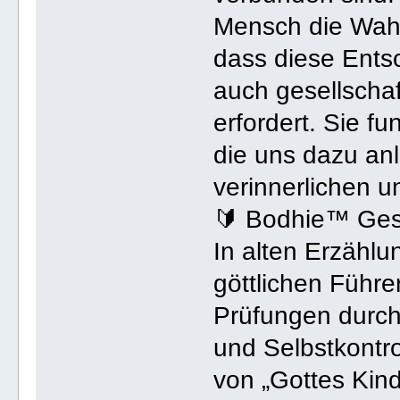
Mensch die Wahl
dass diese Ents
auch gesellscha
erfordert. Sie f
die uns dazu anl
verinnerlichen un
🔰 Bodhie™ Ges
In alten Erzähl
göttlichen Führe
Prüfungen durch
und Selbstkontr
von „Gottes Kin