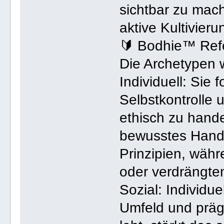
sichtbar zu mach
aktive Kultivier
🔰 Bodhie™ Ref
Die Archetypen 
Individuell: Sie 
Selbstkontrolle
ethisch zu hande
bewusstes Hande
Prinzipien, wäh
oder verdrängten
Sozial: Individu
Umfeld und präg