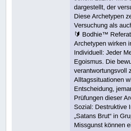
dargestellt, der ver
Diese Archetypen ze
Versuchung als auch
🔰 Bodhie™ Refera
Archetypen wirken i
Individuell: Jeder M
Egoismus. Die bewu
verantwortungsvoll z
Alltagssituationen w
Entscheidung, jeman
Prüfungen dieser Ar
Sozial: Destruktive 
„Satans Brut“ in Gr
Missgunst können ei