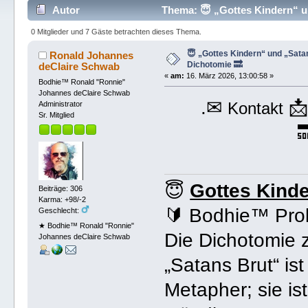
Autor
Thema: 😇 „Gottes Kindern“ un
0 Mitglieder und 7 Gäste betrachten dieses Thema.
😇 „Gottes Kindern“ und „Sata
Ronald Johannes
Dichotomie 🔜
deClaire Schwab
«
am:
16. März 2026, 13:00:58 »
Bodhie™ Ronald "Ronnie"
Johannes deClaire Schwab
.✉

Kontakt
Administrator
Sr. Mitglied

😇
Gottes Kinde
Beiträge: 306
Karma: +98/-2
🔰 Bodhie™ Pro
Geschlecht:
★ Bodhie™ Ronald "Ronnie"
Die Dichotomie 
Johannes deClaire Schwab
„Satans Brut“ ist
Metapher; sie is