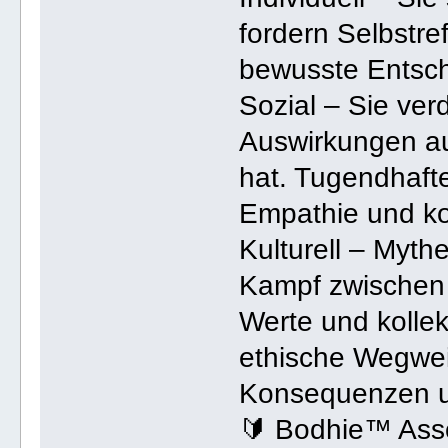
fordern Selbstref
bewusste Entsch
Sozial – Sie verd
Auswirkungen au
hat. Tugendhaft
Empathie und koll
Kulturell – Myth
Kampf zwischen 
Werte und kollekt
ethische Wegwei
Konsequenzen unk
🔰 Bodhie™ Asso