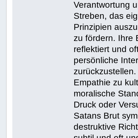
Verantwortung u
Streben, das ei
Prinzipien auszu
zu fördern. Ihre
reflektiert und o
persönliche Int
zurückzustellen.
Empathie zu kul
moralische Stand
Druck oder Vers
Satans Brut symb
destruktive Rich
subtil und oft u