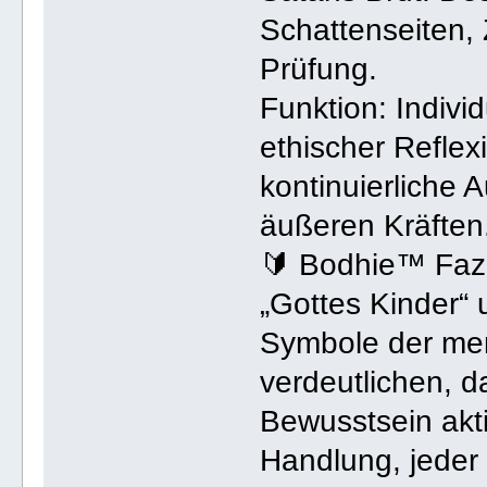
Schattenseiten,
Prüfung.
Funktion: Individ
ethischer Reflex
kontinuierliche 
äußeren Kräften
🔰 Bodhie™ Fazi
„Gottes Kinder“ 
Symbole der men
verdeutlichen, d
Bewusstsein akt
Handlung, jeder