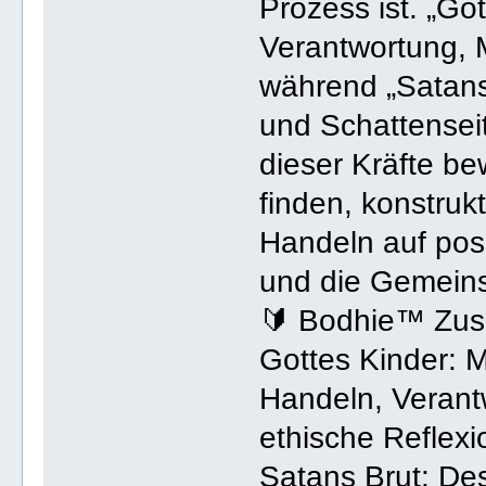
Prozess ist. „Go
Verantwortung, M
während „Satans
und Schattenseit
dieser Kräfte be
finden, konstruk
Handeln auf posi
und die Gemeins
🔰 Bodhie™ Zu
Gottes Kinder: Mo
Handeln, Verant
ethische Reflexi
Satans Brut: Des