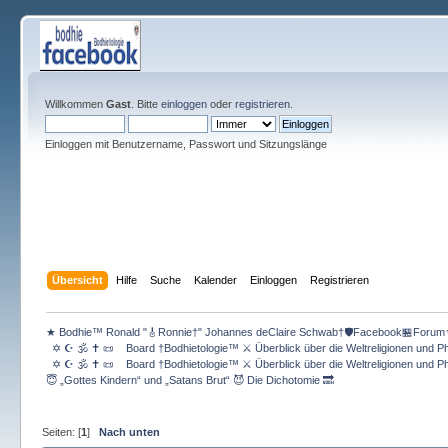
Willkommen
Gast
. Bitte
einloggen
oder
registrieren
.
Einloggen mit Benutzername, Passwort und Sitzungslänge
Übersicht
Hilfe
Suche
Kalender
Einloggen
Registrieren
★ Bodhie™ Ronald "🎸Ronnie†" Johannes deClaire Schwab†🛡️Facebook🏪Forum
  ✡️ ☪️ 🕉️ ✝️ 📜    Board †Bodhietologie™ ⚔ Überblick über die Weltreligionen und Ph
  ✡️ ☪️ 🕉️ ✝️ 📜    Board †Bodhietologie™ ⚔ Überblick über die Weltreligionen und Ph
😇 „Gottes Kindern“ und „Satans Brut“ 😈 Die Dichotomie 🔜
Seiten: [
1
]
Nach unten