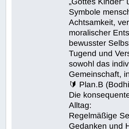
„Gottes Kinder“ 
Symbole menschl
Achtsamkeit, ve
moralischer Ent
bewusster Selbs
Tugend und Vers
sowohl das indiv
Gemeinschaft, in
🔰 Plan.B (Bodh
Die konsequente
Alltag:
Regelmäßige Se
Gedanken und 