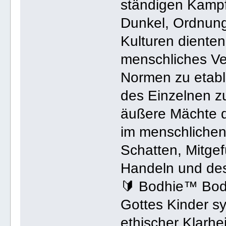
ständigen Kampf
Dunkel, Ordnung
Kulturen diente
menschliches Ver
Normen zu etabli
des Einzelnen zu
äußere Mächte da
im menschlichen
Schatten, Mitgef
Handeln und des
🔰 Bodhie™ Bod
Gottes Kinder s
ethischer Klarhei