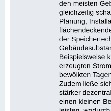
den meisten Geb
gleichzeitig scha
Planung, Install
flächendeckende
der Speichertech
Gebäudesubstanz
Beispielsweise 
erzeugten Strom
bewölkten Tagen
Zudem ließe sic
stärker dezentr
einen kleinen Be
leisten, wodurch