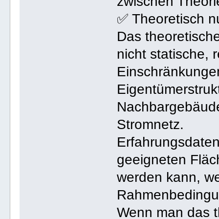
zwischen Theorie
✅ Theoretisch nu
Das theoretische
nicht statische, 
Einschränkungen
Eigentümerstruk
Nachbargebäude
Stromnetz.
Erfahrungsdaten 
geeigneten Fläch
werden kann, we
Rahmenbedingun
Wenn man das th