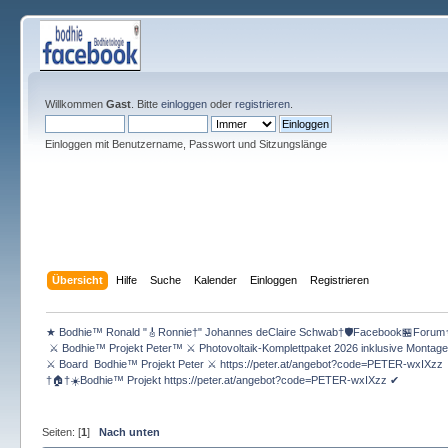
Willkommen
Gast
. Bitte
einloggen
oder
registrieren
.
Einloggen mit Benutzername, Passwort und Sitzungslänge
Übersicht
Hilfe
Suche
Kalender
Einloggen
Registrieren
★ Bodhie™ Ronald "🎸Ronnie†" Johannes deClaire Schwab†🛡️Facebook🏪Forum
 ⚔ Bodhie™ Projekt Peter™ ⚔ Photovoltaik-Komplettpaket 2026 inklusive Montag
⚔ Board  Bodhie™ Projekt Peter ⚔ https://peter.at/angebot?code=PETER-wxIXzz 
†🏠†☀️Bodhie™ Projekt https://peter.at/angebot?code=PETER-wxIXzz ✔
Seiten: [
1
]
Nach unten