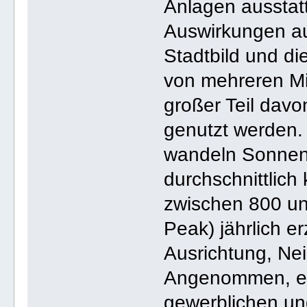
Anlagen ausstat
Auswirkungen au
Stadtbild und d
von mehreren Mi
großer Teil davo
genutzt werden.
wandeln Sonnenli
durchschnittlic
zwischen 800 un
Peak) jährlich 
Ausrichtung, Ne
Angenommen, ein
gewerblichen und