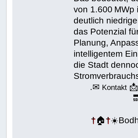
von 1.600 MWp in
deutlich niedrige
das Potenzial fü
Planung, Anpas
intelligentem E
die Stadt dennoc
Stromverbrauch
.✉

Kontakt

†
🏠
†
☀️Bodh