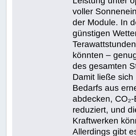
Leistung unter 
voller Sonnenein
der Module. In d
günstigen Wett
Terawattstunden
könnten – genug
des gesamten S
Damit ließe sich 
Bedarfs aus erne
abdecken, CO₂-E
reduziert, und d
Kraftwerken kön
Allerdings gibt 