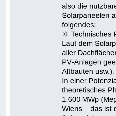
also die nutzbar
Solarpaneelen au
folgendes:
🔆 Technisches 
Laut dem Solarpo
aller Dachfläche
PV‑Anlagen geeig
Altbauten usw.).
In einer Potenz
theoretisches Ph
1.600 MWp (Meg
Wiens – das ist