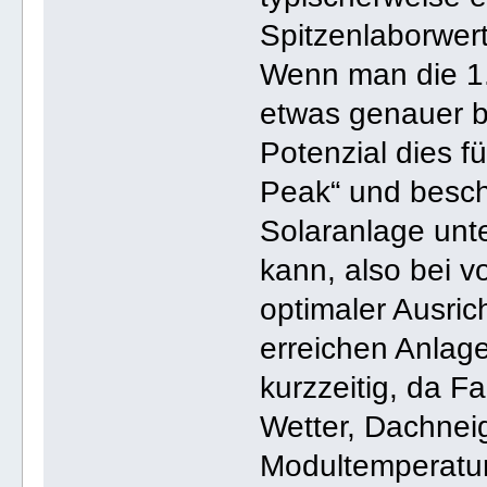
Spitzenlaborwert
Wenn man die 1
etwas genauer be
Potenzial dies f
Peak“ und beschr
Solaranlage unt
kann, also bei v
optimaler Ausric
erreichen Anlage
kurzzeitig, da F
Wetter, Dachnei
Modultemperatur