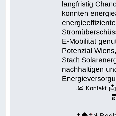
langfristig Chan
könnten energie
energieeffizient
Stromüberschüss
E-Mobilität genu
Potenzial Wiens,
Stadt Solarenerg
nachhaltigen u
Energieversorgu
.✉

Kontakt

†
🏠
†
☀️Bodh