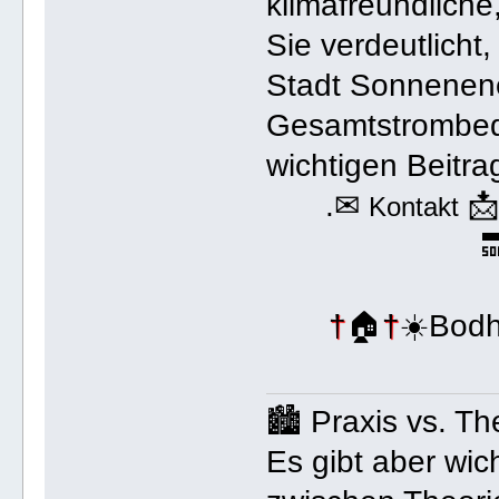
klimafreundliche
Sie verdeutlicht,
Stadt Sonnenene
Gesamtstrombedar
wichtigen Beitra
.✉

Kontakt

†
🏠
†
☀️Bodh
🏙️ Praxis vs. Th
Es gibt aber wic