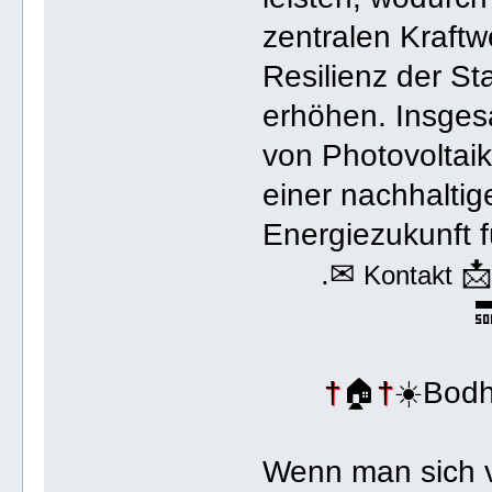
zentralen Kraftw
Resilienz der S
erhöhen. Insges
von Photovoltaik
einer nachhaltig
Energiezukunft f
.✉

Kontakt

†
🏠
†
☀️Bodh
Wenn man sich vo