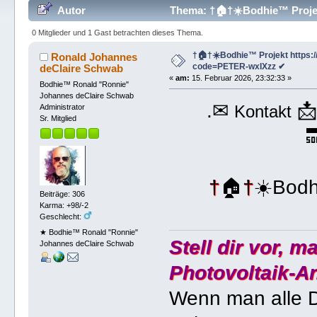
Autor
Thema: †🏠†☀️Bodhie™ Projek
mal)
0 Mitglieder und 1 Gast betrachten dieses Thema.
†🏠†☀️Bodhie™ Projekt https://
Ronald Johannes
code=PETER-wxIXzz ✔
deClaire Schwab
«
am:
15. Februar 2026, 23:32:33 »
Bodhie™ Ronald "Ronnie"
Johannes deClaire Schwab
.✉

Kontakt
Administrator
Sr. Mitglied

†
🏠
†
☀️Bodh
Beiträge: 306
Karma: +98/-2
Geschlecht:
★ Bodhie™ Ronald "Ronnie"
Stell dir vor, 
Johannes deClaire Schwab
Photovoltaik-A
Wenn man alle D