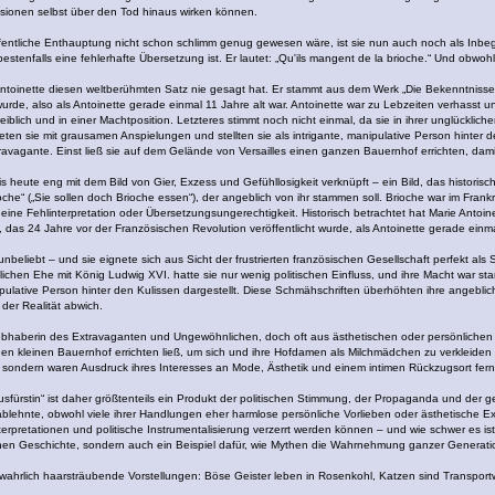
isionen selbst über den Tod hinaus wirken können.
öffentliche Enthauptung nicht schon schlimm genug gewesen wäre, ist sie nun auch noch als Inbegr
bestenfalls eine fehlerhafte Übersetzung ist. Er lautet: „Qu'ils mangent de la brioche.“ Und obwohl
ie Antoinette diesen weltberühmten Satz nie gesagt hat. Er stammt aus dem Werk „Die Bekenntni
de, also als Antoinette gerade einmal 11 Jahre alt war. Antoinette war zu Lebzeiten verhasst und
iblich und in einer Machtposition. Letzteres stimmt noch nicht einmal, da sie in ihrer unglückl
en sie mit grausamen Anspielungen und stellten sie als intrigante, manipulative Person hinter d
travagante. Einst ließ sie auf dem Gelände von Versailles einen ganzen Bauernhof errichten, dam
bis heute eng mit dem Bild von Gier, Exzess und Gefühllosigkeit verknüpft – ein Bild, das historisch 
che“ („Sie sollen doch Brioche essen“), der angeblich von ihr stammen soll. Brioche war im Fran
eine Fehlinterpretation oder Übersetzungsungerechtigkeit. Historisch betrachtet hat Marie Antoi
as 24 Jahre vor der Französischen Revolution veröffentlicht wurde, als Antoinette gerade einmal 
unbeliebt – und sie eignete sich aus Sicht der frustrierten französischen Gesellschaft perfekt a
cklichen Ehe mit König Ludwig XVI. hatte sie nur wenig politischen Einfluss, und ihre Macht war
nipulative Person hinter den Kulissen dargestellt. Diese Schmähschriften überhöhten ihre angebl
 der Realität abwich.
iebhaberin des Extravaganten und Ungewöhnlichen, doch oft aus ästhetischen oder persönlichen In
e einen kleinen Bauernhof errichten ließ, um sich und ihre Hofdamen als Milchmädchen zu verkleide
, sondern waren Ausdruck ihres Interesses an Mode, Ästhetik und einem intimen Rückzugsort fern
usfürstin“ ist daher größtenteils ein Produkt der politischen Stimmung, der Propaganda und der gese
lehnte, obwohl viele ihrer Handlungen eher harmlose persönliche Vorlieben oder ästhetische Expe
terpretationen und politische Instrumentalisierung verzerrt werden können – und wie schwer es i
ischen Geschichte, sondern auch ein Beispiel dafür, wie Mythen die Wahrnehmung ganzer Genera
e wahrlich haarsträubende Vorstellungen: Böse Geister leben in Rosenkohl, Katzen sind Transpo