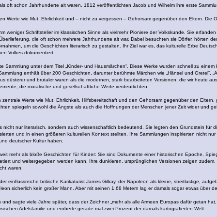
ls oft schon Jahrhunderte alt waren. 1812 veröffentlichten Jacob und Wilhelm ihre erste Sammlun
ten Werte wie Mut, Ehrlichkeit und – nicht zu vergessen – Gehorsam gegenüber den Eltern. Die O
 weniger Schriftsteller im klassischen Sinne als vielmehr Pioniere der Volkskunde. Sie erfanden
Überlieferung, die oft schon mehrere Jahrhunderte alt war. Dabei besuchten sie Dörfer, hörten d
rnahmen, um die Geschichten literarisch zu gestalten. Ihr Ziel war es, das kulturelle Erbe Deut
en Volkes dokumentiert.
ste Sammlung unter dem Titel „Kinder- und Hausmärchen“. Diese Werke wurden schnell zu einem kult
 Sammlung enthält über 200 Geschichten, darunter berühmte Märchen wie „Hänsel und Gretel“, „As
us düsterer und brutaler waren als die modernen, stark bearbeiteten Versionen, die wir heute a
ente, die moralische und gesellschaftliche Werte verdeutlichten.
 zentrale Werte wie Mut, Ehrlichkeit, Hilfsbereitschaft und den Gehorsam gegenüber den Eltern, 
ichten spiegeln sowohl die Ängste als auch die Hoffnungen der Menschen jener Zeit wider und ge
s nicht nur literarisch, sondern auch wissenschaftlich bedeutend. Sie legten den Grundstein für
rten und in einen größeren kulturellen Kontext stellten. Ihre Sammlungen inspirierten nicht nur 
 und deutscher Kultur haben.
eit mehr als bloße Geschichten für Kinder: Sie sind Dokumente einer historischen Epoche, Spiegel
retiert und weitergegeben werden kann. Ihre dunkleren, ursprünglichen Versionen zeigen zudem, 
cht waren.
 einflussreiche britische Karikaturist James Gillray, der Napoleon als kleine, streitlustige, auf
leon sicherlich kein großer Mann. Aber mit seinen 1,68 Metern lag er damals sogar etwas über dem
n und sagte viele Jahre später, dass der Zeichner „mehr als alle Armeen Europas dafür getan hat,
rsischen Adelsfamilie und eroberte gerade mal zwei Prozent der damals kartografierten Welt.