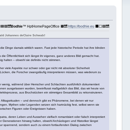
🟦🟪🔜
Bodhie
™ HptHomePageOffice 🔲🔜
https://bodhie.eu
⬛️⬜️🟪🔜
onald Johannes deClaire Schwab†
ie Dinge damals wirklich waren. Fast jede historische Periode hat ihre blinden
 die Öffentlichkeit sich längst ihr eigenes, ganz anderes Bild gemacht hat.
halten –​ obwohl sie definitiv nicht stimmen.
her viele Aspekte nur schwer oder gar nicht mit absoluter Sicherheit
 Lücken, die Forscher zwangsläufig interpretieren müssen, was wiederum zu
ehr wenig, während über Herrscher und Schlachten ausführlich dokumentiert
tionen ausgelassen wurden, beeinflusst maßgeblich das Bild, das wir heute von
tektivprozess, aus Bruchstücken ein stimmiges Gesamtbild zu rekonstruieren.
n zu Alltagsritualen – und dennoch gibt es Phänomene, bei denen wir nur
ungen, Mythen oder Legenden setzen sich hartnäckig fest, selbst wenn sie
storischen Figuren oder Ereignissen haben.
atra, deren Leben und Aussehen vielfach romantisiert oder falsch interpretiert
über Generationen hinweg halten, obwohl Archäologen und Historiker längst
t nur spannend, sondern auch zu einem fortlaufenden Dialog zwischen