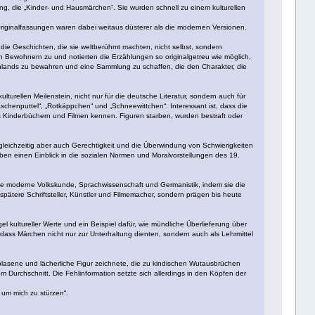
g, die „Kinder- und Hausmärchen“​. Sie wurden schnell zu einem kulturellen
riginalfassungen waren dabei weitaus düsterer als die modernen Versionen.
 die Geschichten, die sie weltberühmt machten, nicht selbst, sondern
en Bewohnern zu und notierten die Erzählungen so originalgetreu wie möglich,
schlands zu bewahren und eine Sammlung zu schaffen, die den Charakter, die
urellen Meilenstein, nicht nur für die deutsche Literatur, sondern auch für
chenputtel“, „Rotkäppchen“ und „Schneewittchen“. Interessant ist, dass die
us Kinderbüchern und Filmen kennen. Figuren starben, wurden bestraft oder
gleichzeitig aber auch Gerechtigkeit und die Überwindung von Schwierigkeiten
ben einen Einblick in die sozialen Normen und Moralvorstellungen des 19.
 die moderne Volkskunde, Sprachwissenschaft und Germanistik, indem sie die
spätere Schriftsteller, Künstler und Filmemacher, sondern prägen bis heute
 kultureller Werte und ein Beispiel dafür, wie mündliche Überlieferung über
dass Märchen nicht nur zur Unterhaltung dienten, sondern auch als Lehrmittel
geblasene und lächerliche Figur zeichnete, die zu kindischen Wutausbrüchen
 Durchschnitt. Die Fehlinformation setzte sich allerdings in den Köpfen der
 um mich zu stürzen“.