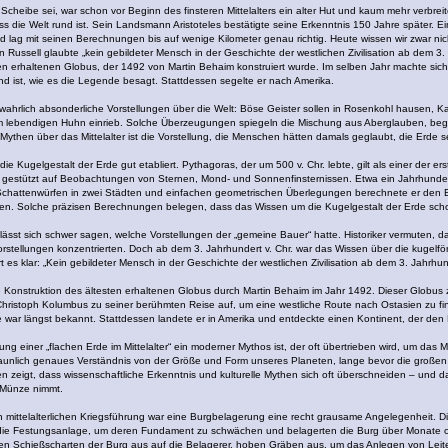
 Scheibe sei, war schon vor Beginn des finsteren Mittelalters ein alter Hut und kaum mehr verbre
ass die Welt rund ist. Sein Landsmann Aristoteles bestätigte seine Erkenntnis 150 Jahre später. 
d lag mit seinen Berechnungen bis auf wenige Kilometer genau richtig. Heute wissen wir zwar n
 Russell glaubte „kein gebildeter Mensch in der Geschichte der westlichen Zivilisation ab dem 3. J
ten erhaltenen Globus, der 1492 von Martin Behaim konstruiert wurde. Im selben Jahr machte si
d ist, wie es die Legende besagt. Stattdessen segelte er nach Amerika.
 wahrlich absonderliche Vorstellungen über die Welt: Böse Geister sollen in Rosenkohl hausen, 
m lebendigen Huhn einrieb. Solche Überzeugungen spiegeln die Mischung aus Aberglauben, begre
Mythen über das Mittelalter ist die Vorstellung, die Menschen hätten damals geglaubt, die Erde s
ie Kugelgestalt der Erde gut etabliert. Pythagoras, der um 500 v. Chr. lebte, gilt als einer der e
, gestützt auf Beobachtungen von Sternen, Mond- und Sonnenfinsternissen. Etwa ein Jahrhunde
chattenwürfen in zwei Städten und einfachen geometrischen Überlegungen berechnete er den Er
. Solche präzisen Berechnungen belegen, dass das Wissen um die Kugelgestalt der Erde schon s
 lässt sich schwer sagen, welche Vorstellungen der „gemeine Bauer“ hatte. Historiker vermuten
Vorstellungen konzentrierten. Doch ab dem 3. Jahrhundert v. Chr. war das Wissen über die kugelf
ert es klar: „Kein gebildeter Mensch in der Geschichte der westlichen Zivilisation ab dem 3. Jahrhund
die Konstruktion des ältesten erhaltenen Globus durch Martin Behaim im Jahr 1492. Dieser Globus
 Christoph Kolumbus zu seiner berühmten Reise auf, um eine westliche Route nach Ostasien zu 
 war längst bekannt. Stattdessen landete er in Amerika und entdeckte einen Kontinent, der den
ung einer „flachen Erde im Mittelalter“ ein moderner Mythos ist, der oft übertrieben wird, um das Mi
staunlich genaues Verständnis von der Größe und Form unseres Planeten, lange bevor die groß
n zeigt, dass wissenschaftliche Erkenntnis und kulturelle Mythen sich oft überschneiden – und d
 Münze nimmt.
mittelalterlichen Kriegsführung war eine Burgbelagerung eine recht grausame Angelegenheit. Di
n die Festungsanlage, um deren Fundament zu schwächen und belagerten die Burg über Monate 
den Schießscharten der Burg aus auf die Belagerer, hoben Gräben aus, um das Anlegen von Lei