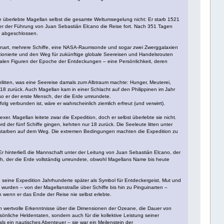
 überlebte Magellan selbst die gesamte Weltumsegelung nicht: Er starb 1521
er der Führung von Juan Sebastián Elcano die Reise fort. Nach 351 Tagen
de abgeschlossen.
guinart, mehrere Schiffe, eine NASA-Raumsonde und sogar zwei Zwerggalaxien
tionierte und den Weg für zukünftige globale Seereisen und Handelsrouten
ralen Figuren der Epoche der Entdeckungen – eine Persönlichkeit, deren
hlitten, was eine Seereise damals zum Albtraum machte: Hunger, Meuterei,
18 zurück. Auch Magellan kam in einer Schlacht auf den Philippinen im Jahr
o er der erste Mensch, der die Erde umrundete.
g verbunden ist, wäre er wahrscheinlich ziemlich erfreut (und verwirrt).
xer. Magellan leitete zwar die Expedition, doch er selbst überlebte sie nicht.
der fünf Schiffe gingen, kehrten nur 18 zurück. Die Seeleute litten unter
er starben auf dem Weg. Die extremen Bedingungen machten die Expedition zu
 Er hinterließ die Mannschaft unter der Leitung von Juan Sebastián Elcano, der
ch, der die Erde vollständig umrundete, obwohl Magellans Name bis heute
e seine Expedition Jahrhunderte später als Symbol für Entdeckergeist, Mut und
n wurden – von der Magellanstraße über Schiffe bis hin zu Pinguinarten –
 wenn er das Ende der Reise nie selbst erlebte.
uch wertvolle Erkenntnisse über die Dimensionen der Ozeane, die Dauer von
önliche Heldentaten, sondern auch für die kollektive Leistung seiner
 ein nautisches Abenteuer – sie war ein Meilenstein der