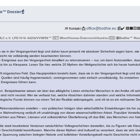
hie™ Dossier☝
.✉
📩
office@bodhie.eu
📰✔️ 🟥🟧🟨
Kontakt
ULC e.V. LPD IV-Vr 442/b/VVW/96™ 🇦🇹 Wien/Vienna-Österreich/Austria-🇪🇺 📰Bodhie™ R
 sie in der Vergangenheit liegt und daher kaum jemand mit absoluter Sicherheit sagen kann, wie d
elleicht nie vollständig werden beantworten können.
 Ereignisse aus der Vergangenheit detailliert zu rekonstruieren – nur, um dann festzustellen, dass
hin zu Kleopatra: Lesen Sie hier, welche 20 Mythen der Weltgeschichte sich bis heute hartnäckig 
oft trügerisches Feld. Das Hauptproblem besteht darin, dass sie in der Vergangenheit liegt und da
e Quellen sind häufig fragmentarisch, voreingenommen oder einfach unvollständig. So entstehen
Ereignisses führen kann.
en. Beispielsweise wissen wir über das alltägliche Leben einfacher Menschen in der Antike oft s
 sind nicht neutral: Wer sie verfasst hat, welche Absichten dahinter standen und welche Informa
ogische Funde können nur einen Teil der Realität widerspiegeln, und oft ist es ein mühsamer De
te Rekonstruktionen erstellen – von politischen Intrigen über wirtschaftliche Entwicklungen bis hi
e Wahrnehmung verläuft oft unabhängig von dieser wissenschaftlichen Arbeit. Populäre Vorstell
ichten aus Filmen, Literatur und volkstümlicher Überlieferung oft das Bild, das Menschen von hi
stark bearbeitete Versionen tatsächlicher Volksgeschichten darstellen, bis zu Figuren wie Kleop
r Geschichtsbild beeinflussen. Manche dieser Mythen sind kulturell so verankert, dass sie sich 
ie Spannung zwischen belegter Historie und kollektiver Vorstellungskraft macht Geschichte nich