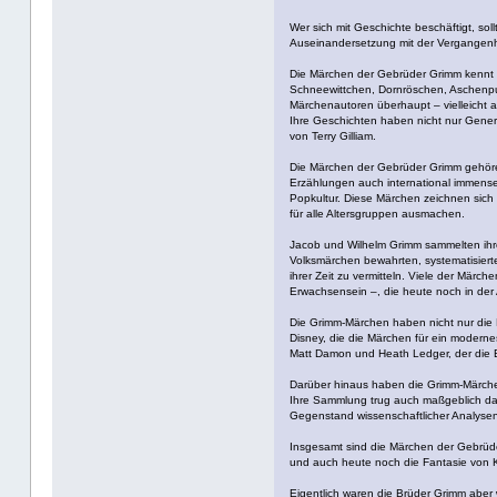
Wer sich mit Geschichte beschäftigt, sol
Auseinandersetzung mit der Vergangenhe
Die Märchen der Gebrüder Grimm kennt hi
Schneewittchen, Dornröschen, Aschenput
Märchenautoren überhaupt – vielleicht 
Ihre Geschichten haben nicht nur Gener
von Terry Gilliam.
Die Märchen der Gebrüder Grimm gehören
Erzählungen auch international immense
Popkultur. Diese Märchen zeichnen sich 
für alle Altersgruppen ausmachen.
Jacob und Wilhelm Grimm sammelten ihre
Volksmärchen bewahrten, systematisierten
ihrer Zeit zu vermitteln. Viele der Mär
Erwachsensein –, die heute noch in der 
Die Grimm-Märchen haben nicht nur die Ki
Disney, die die Märchen für ein moderne
Matt Damon und Heath Ledger, der die Brü
Darüber hinaus haben die Grimm-Märchen
Ihre Sammlung trug auch maßgeblich dazu
Gegenstand wissenschaftlicher Analysen
Insgesamt sind die Märchen der Gebrüder
und auch heute noch die Fantasie von K
Eigentlich waren die Brüder Grimm aber w