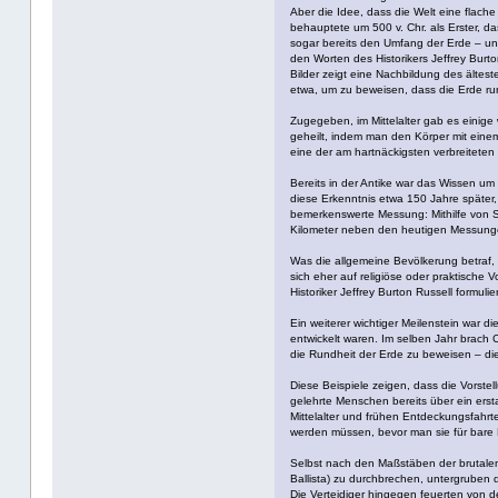
Aber die Idee, dass die Welt eine flache
behauptete um 500 v. Chr. als Erster, d
sogar bereits den Umfang der Erde – un
den Worten des Historikers Jeffrey Burton
Bilder zeigt eine Nachbildung des ältes
etwa, um zu beweisen, dass die Erde run
Zugegeben, im Mittelalter gab es einige
geheilt, indem man den Körper mit eine
eine der am hartnäckigsten verbreiteten 
Bereits in der Antike war das Wissen um d
diese Erkenntnis etwa 150 Jahre später
bemerkenswerte Messung: Mithilfe von S
Kilometer neben den heutigen Messungen
Was die allgemeine Bevölkerung betraf,
sich eher auf religiöse oder praktische 
Historiker Jeffrey Burton Russell formuli
Ein weiterer wichtiger Meilenstein war 
entwickelt waren. Im selben Jahr brach
die Rundheit der Erde zu beweisen – die
Diese Beispiele zeigen, dass die Vorstell
gelehrte Menschen bereits über ein er
Mittelalter und frühen Entdeckungsfahrte
werden müssen, bevor man sie für bare
Selbst nach den Maßstäben der brutalen 
Ballista) zu durchbrechen, untergrube
Die Verteidiger hingegen feuerten von 