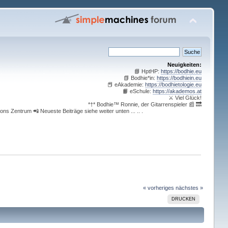
Neuigkeiten:
📘 HptHP:
https://bodhie.eu
📗 Bodhie*in:
https://bodhiein.eu
📕 eAkademie:
https://bodhietologie.eu
📙 eSchule:
https://akademos.at
⚔ Viel Glück!
*†* Bodhie™ Ronnie, der Gitarrenspieler 📰 🔜
ons Zentrum 📲 Neueste Beiträge siehe weiter unten ... .. .
« vorheriges
nächstes »
DRUCKEN