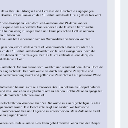
iff für Gier, Gefühllosigkeit und Exzess in die Geschichte eingegangen.
 Brioche-Brot im Frankreich des 18. Jahrhunderts als Luxus galt, ist hier wohl
sse“ des Philosophen Jean-Jacques Rousseau, das 24 Jahre vor der
 eignete sich als perfekter Sündenbock für die frustrierte französische
ichen Ehe nur wenig zu sagen hatte und kaum politischen Einfluss nehmen
en Kulissen dar.
it sie und ihre Dienerinnen sich als Milchmädchen verkleiden konnten.
gesehen jedoch stark verzerrt ist. Verantwortlich dafür ist vor allem der
kreich des 18. Jahrhunderts tatsächlich ein teures Luxusgebäck, doch die
nette diesen Satz niemals geäußert. Er taucht erstmals in Jean-Jacques
elf Jahre alt war.
ls Sündenbock: Sie war ausländisch, weiblich und stand auf dem Thron. Doch die
 stark eingeschränkt. Dennoch wurde sie durch anzügliche Pamphlete und
iche Verschwendungssucht und griffen ihre Persönlichkeit auf grausame Weise
teressen heraus, nicht aus maßloser Gier. Ein bekanntes Beispiel dafür ist
n und das Landleben in idyllischer Form zu erleben. Solche Aktionen spiegelten
ab der formellen Pflichten am Hof.
llschaftlichen Vorurteile ihrer Zeit. Sie wurde zu einer Symbolfigur für alles,
rimente waren. Ihre Geschichte zeigt eindrücklich, wie historische
st, zwischen Wahrheit und Legende zu unterscheiden. Marie Antoinette bleibt
tionen prägen können.
rtwesen des Teufels und die Pest kann geheilt werden, wenn man den Körper