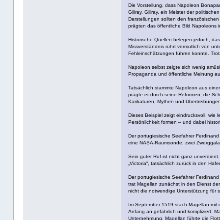
Die Vorstellung, dass Napoleon Bonaparte 
Gillray. Gillray, ein Meister der politi
Darstellungen sollten den französischen 
prägten das öffentliche Bild Napoleons 
Historische Quellen belegen jedoch, da
Missverständnis rührt vermutlich von un
Fehleinschätzungen führen konnte. Trotz
Napoleon selbst zeigte sich wenig amüsie
Propaganda und öffentliche Meinung auch
Tatsächlich stammte Napoleon aus einer k
prägte er durch seine Reformen, die Sch
Karikaturen, Mythen und Übertreibungen 
Dieses Beispiel zeigt eindrucksvoll, wi
Persönlichkeit formen – und dabei histo
Der portugiesische Seefahrer Ferdinand 
eine NASA-Raumsonde, zwei Zwerggalaxie
Sein guter Ruf ist nicht ganz unverdien
„Victoria“, tatsächlich zurück in den Haf
Der portugiesische Seefahrer Ferdinand
trat Magellan zunächst in den Dienst d
nicht die notwendige Unterstützung für 
Im September 1519 stach Magellan mit ein
Anfang an gefährlich und kompliziert: 
Unternehmung. Magellan führte die Flott