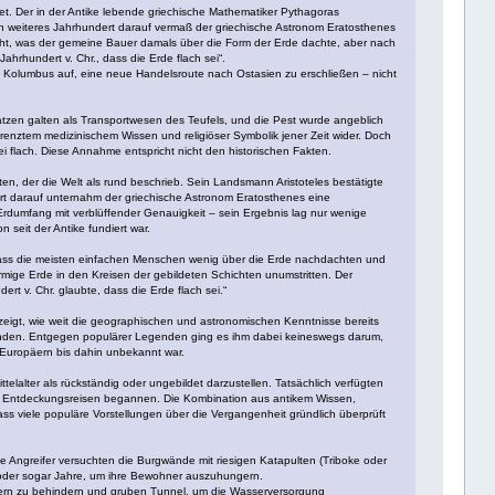
itet. Der in der Antike lebende griechische Mathematiker Pythagoras
Ein weiteres Jahrhundert darauf vermaß der griechische Astronom Eratosthenes
icht, was der gemeine Bauer damals über die Form der Erde dachte, aber nach
ahrhundert v. Chr., dass die Erde flach sei“.
ch Kolumbus auf, eine neue Handelsroute nach Ostasien zu erschließen – nicht
Katzen galten als Transportwesen des Teufels, und die Pest wurde angeblich
nztem medizinischem Wissen und religiöser Symbolik jener Zeit wider. Doch
ei flach. Diese Annahme entspricht nicht den historischen Fakten.
rsten, der die Welt als rund beschrieb. Sein Landsmann Aristoteles bestätigte
rt darauf unternahm der griechische Astronom Eratosthenes eine
dumfang mit verblüffender Genauigkeit – sein Ergebnis lag nur wenige
eit der Antike fundiert war.
, dass die meisten einfachen Menschen wenig über die Erde nachdachten und
örmige Erde in den Kreisen der gebildeten Schichten unumstritten. Der
ert v. Chr. glaubte, dass die Erde flach sei.“
 zeigt, wie weit die geographischen und astronomischen Kenntnisse bereits
finden. Entgegen populärer Legenden ging es ihm dabei keineswegs darum,
 Europäern bis dahin unbekannt war.
ttelalter als rückständig oder ungebildet darzustellen. Tatsächlich verfügten
en Entdeckungsreisen begannen. Die Kombination aus antikem Wissen,
ass viele populäre Vorstellungen über die Vergangenheit gründlich überprüft
e Angreifer versuchten die Burgwände mit riesigen Katapulten (Triboke oder
oder sogar Jahre, um ihre Bewohner auszuhungern.
tern zu behindern und gruben Tunnel, um die Wasserversorgung