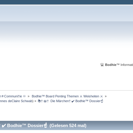
💻
Bodhie
™ Informati
m⚜️Communi†ie ♾️ 
»
 Bodhie™ Board Penting Themen ⚔ Weisheiten ⚔ 
»
nnes deClaire Schwab
) »
📚† 📖†  Die Märchen† ✔️ Bodhie™ Dossier☝
 ✔️ Bodhie™ Dossier☝ (Gelesen 524 mal)