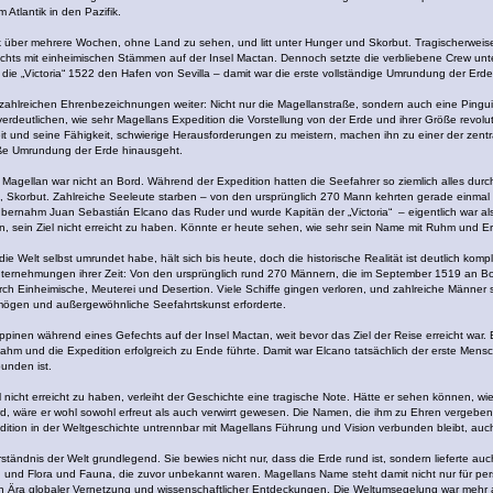
 Atlantik in den Pazifik.
 über mehrere Wochen, ohne Land zu sehen, und litt unter Hunger und Skorbut. Tragischerweise
chts mit einheimischen Stämmen auf der Insel Mactan. Dennoch setzte die verbliebene Crew unt
ch die „Victoria“ 1522 den Hafen von Sevilla – damit war die erste vollständige Umrundung der Er
n zahlreichen Ehrenbezeichnungen weiter: Nicht nur die Magellanstraße, sondern auch eine Pin
rdeutlichen, wie sehr Magellans Expedition die Vorstellung von der Erde und ihrer Größe revolu
t und seine Fähigkeit, schwierige Herausforderungen zu meistern, machen ihn zu einer der zent
oße Umrundung der Erde hinausgeht.
Magellan war nicht an Bord. Während der Expedition hatten die Seefahrer so ziemlich alles durc
e, Skorbut. Zahlreiche Seeleute starben – von den ursprünglich 270 Mann kehrten gerade einmal 
rnahm Juan Sebastián Elcano das Ruder und wurde Kapitän der „Victoria“ – eigentlich war als
 sein Ziel nicht erreicht zu haben. Könnte er heute sehen, wie sehr sein Name mit Ruhm und Erfol
 Welt selbst umrundet habe, hält sich bis heute, doch die historische Realität ist deutlich komple
nternehmungen ihrer Zeit: Von den ursprünglich rund 270 Männern, die im September 1519 an Bord 
urch Einheimische, Meuterei und Desertion. Viele Schiffe gingen verloren, und zahlreiche Männ
mögen und außergewöhnliche Seefahrtskunst erforderte.
ppinen während eines Gefechts auf der Insel Mactan, weit bevor das Ziel der Reise erreicht war.
hm und die Expedition erfolgreich zu Ende führte. Damit war Elcano tatsächlich der erste Mens
unden ist.
 nicht erreicht zu haben, verleiht der Geschichte eine tragische Note. Hätte er sehen können, wi
wird, wäre er wohl sowohl erfreut als auch verwirrt gewesen. Die Namen, die ihm zu Ehren vergebe
ition in der Weltgeschichte untrennbar mit Magellans Führung und Vision verbunden bleibt, auch
rständnis der Welt grundlegend. Sie bewies nicht nur, dass die Erde rund ist, sondern lieferte a
en und Flora und Fauna, die zuvor unbekannt waren. Magellans Name steht damit nicht nur für pers
Ära globaler Vernetzung und wissenschaftlicher Entdeckungen. Die Weltumsegelung war mehr als