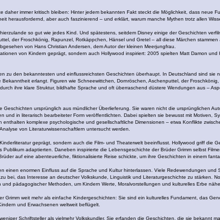
lte daher immer kritisch bleiben: Hinter jedem bekannten Fakt steckt die Möglichkeit, dass neue
it herausfordernd, aber auch faszinierend – und erklärt, warum manche Mythen trotz allen Wisse
erzulande so gut wie jedes Kind. Und spätestens, seitdem Disney einige der Geschichten verfil
tel, der Froschkönig, Rapunzel, Rotkäppchen, Hänsel und Gretel – all diese Märchen stammen a
abgesehen von Hans Christian Andersen, dem Autor der kleinen Meerjungfrau.
ationen von Kindern geprägt, sondern auch Hollywood inspiriert: 2005 spielten Matt Damon und H
 zu den bekanntesten und einflussreichsten Geschichten überhaupt. In Deutschland sind sie n
 Bekanntheit erlangt. Figuren wie Schneewittchen, Dornröschen, Aschenputtel, der Froschkönig, 
durch ihre klare Struktur, bildhafte Sprache und oft überraschend düstere Wendungen aus – Asp
 Geschichten ursprünglich aus mündlicher Überlieferung. Sie waren nicht die ursprünglichen A
 und in literarisch bearbeiteter Form veröffentlichten. Dabei spielten sie bewusst mit Motiven, 
chen enthalten komplexe psychologische und gesellschaftliche Dimensionen – etwa Konflikte zwi
Analyse von Literaturwissenschaftlern untersucht werden.
nderliteratur geprägt, sondern auch die Film- und Theaterwelt beeinflusst. Hollywood griff die 
s Publikum adaptierten. Daneben inspirierte die Lebensgeschichte der Brüder Grimm selbst Filmem
der auf eine abenteuerliche, fiktionalisierte Reise schickte, um ihre Geschichten in einem fant
 einen enormen Einfluss auf die Sprache und Kultur hinterlassen. Viele Redewendungen und Sp
 bei, das Interesse an deutscher Volkskunde, Linguistik und Literaturgeschichte zu stärken. N
 und pädagogischer Methoden, um Kindern Werte, Moralvorstellungen und kulturelles Erbe nähe
 Grimm weit mehr als einfache Kindergeschichten: Sie sind ein kulturelles Fundament, das Gener
indern und Erwachsenen weltweit beflügelt.
eniger Schriftsteller als vielmehr Volkskundler. Sie erfanden die Geschichten, die sie bekannt mac