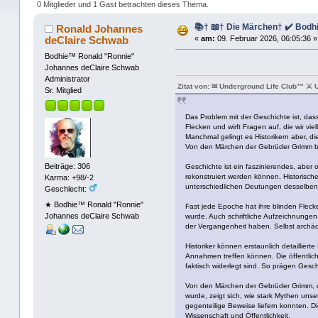
0 Mitglieder und 1 Gast betrachten dieses Thema.
📚† 📖† Die Märchen† ✔️ Bod
Ronald Johannes
deClaire Schwab
«
am:
09. Februar 2026, 06:05:36 »
Bodhie™ Ronald "Ronnie"
Johannes deClaire Schwab
Administrator
Zitat von: ✉ Underground Life Club™ ⚔ 
Sr. Mitglied
Das Problem mit der Geschichte ist, dass
Flecken und wirft Fragen auf, die wir vi
Manchmal gelingt es Historikern aber, die
Von den Märchen der Gebrüder Grimm bis 
Beiträge: 306
Geschichte ist ein faszinierendes, aber 
rekonstruiert werden können. Historisch
Karma: +98/-2
unterschiedlichen Deutungen desselben 
Geschlecht:
★ Bodhie™ Ronald "Ronnie"
Fast jede Epoche hat ihre blinden Fleck
Johannes deClaire Schwab
wurde. Auch schriftliche Aufzeichnungen
der Vergangenheit haben. Selbst archäol
Historiker können erstaunlich detaillier
Annahmen treffen können. Die öffentlich
faktisch widerlegt sind. So prägen Gesch
Von den Märchen der Gebrüder Grimm, die 
wurde, zeigt sich, wie stark Mythen unse
gegenteilige Beweise liefern konnten. D
Wissenschaft und Öffentlichkeit.