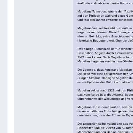
eröffnete erstmals eine direkte Route vom
Magellans Team durchquerte den Pazifik
auf den Philippinen während eines Gefe
und fast drei Jahren erreichte schließli
Magellans Vermächtnis lebt bis heute i
tragen seinen Namen. Diese Ehrungen ve
ebnete. Sein Mut, seine Entschlossenhei
historische Bedeutung weit über die bl
Das einzige Problem an der Geschichte: 
Desertation, Angriffe durch Einheimisch
1521 ums Leben. Nach Magellans Tod übe
Magellan hingegen starb in dem Glauben,
Die Legende, dass Ferdinand Magellan die
Die Reise war eine der gefährlichsten U
Hunger, Skorbut, ständigen Angriffen d
einem Alptraum, der Mut, Durchhaltever
Magellan selbst starb 1521 auf den Phili
das Kommando über die „Victoria“ überna
untrennbar mit der Weltumsegelung verb
Magellans Tod in dem Glauben, sein Ziel
wissenschaftlichen Fortschritt gefeiert 
unterstreichen, dass der Ruhm der Exped
Die Expedition selbst veränderte das Ve
Reisezeiten und die Vielfalt von Kultur
Mannschaft und den Beginn einer neuen 