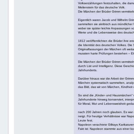
Volkserzählungen festzuhalten, die dama
Meilenstein für das deutsche Volk.
Die Märchen der Brüder Grimm vermittel
Eigentlich waren Jacob und Wilhelm Grimm
sammelten sie akribisch aus mündlicher 
wobei sie später leichte Anpassungen vo
Werte und die Lebensweise des deutsch
1812 veröffentlichten die Brüder ihre er
die Identität des deutschen Volkes. Die
Originalfassungen der Märchen oft weita
mussten harte Prüfungen bestehen – Elem
Die Märchen der Brüder Grimm vermitteln
durch List und Intelligenz. Diese Gesch
Jahrhunderts.
Darüber hinaus war die Arbeit der Grimm
Märchen systematisch sammelten, analysie
das Bild, das wir von Märchen, Kindheit
So sind die „Kinder- und Hausmärchen“ w
Jahrhunderte hinweg konserviert, interp
für Moral, Mut und Lebensweisheit geda
nach 200 Jahren noch glauben. Es war der
neigt. Für heutige Verhältnisse war Napo
Leute fest.
Napoleon verachtete Gillrays Karikature
Fakt ist: Napoleon stammte aus einer ko