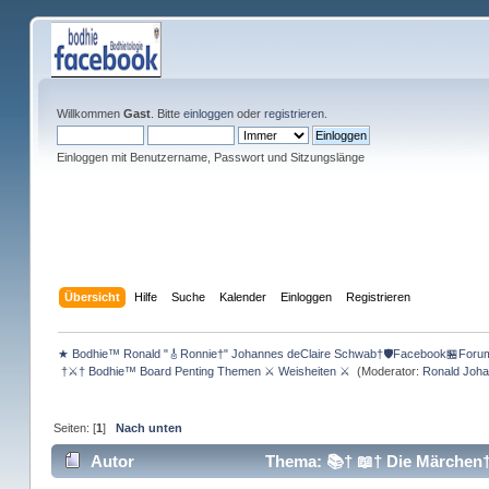
Willkommen
Gast
. Bitte
einloggen
oder
registrieren
.
Einloggen mit Benutzername, Passwort und Sitzungslänge
Übersicht
Hilfe
Suche
Kalender
Einloggen
Registrieren
★ Bodhie™ Ronald "🎸Ronnie†" Johannes deClaire Schwab†🛡️Facebook🏪Foru
 †⚔† Bodhie™ Board Penting Themen ⚔ Weisheiten ⚔ 
(Moderator:
Ronald Joha
Seiten: [
1
]
Nach unten
Autor
Thema: 📚† 📖† Die Märchen†