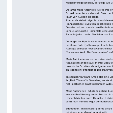
Menschheitsgeschichte, der zeigt, wie V
Die arme Marie Antoinette. Als ob ihre 
Schuld daran ist vor allem ein Satz, der 
kaum von Kuchen die Rede.
Aber noch viel wichtiger ist, dass Mar
Französischen Revolution geschrieben wur
Gesellschaft von damals: ausländisch, we
konnte. Anzügliche Pamphlete verleumdet
Eines ist jedoch wahr: Sie liebte das Ex
Die tragische Figur Marie Antoinette ist 
berühmte Satz „Qu'ils mangent de la brio
Aussage selbst ist höchstwahrscheinlich 
Rousseaus Werk „Die Bekenntnisse“ auf, d
Marie Antoinette war zu Lebzeiten stark 
Realität sah anders aus: In ihrer unglü
polemische Schriften als intrigante, ma
an, sodass ihr öffentliches Bild stark von
Tatsächlich war Marie Antoinette eine L
ihr „Petit Trianon“ in Versailles, wo si
nicht politischen Machtmissbrauch wider
Marie Antoinettes Ruf als „feindliche Lux
was die Bevölkerung an der Monarchie ab
Persönlichkeiten durch Gerüchte, Fehlin
somit nicht nur eine Figur der französ
Zugegeben, im Mittelalter gab es einig
mit einem lebendigen Huhn einreibt.