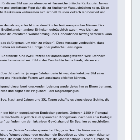
für dieses Bild war vor allem der einflussreiche britische Karikaturist James
ene und streitlustige Figur dar, die zu kindischen Wutausbrüchen neigt. Diese
e Karikaturen verbreiteten sich schnell, wurden vielfach reproduziert und
 er damals sogar leicht über dem Durchschnitt europäischer Männer. Das
n Großbritannien andere Einheiten gebräuchlich waren, was leicht zu
e Satire die öffentliche Wahrnehmung über Generationen hinweg verzerren kann.
ropas dafür getan, um mich zu stürzen“. Diese Aussage verdeutlicht, dass
ten als militärische Erfolge oder politische Leistungen.
r: Er eroberte rund zwei Prozent der damals kartografierten Welt. Dennoch
ischerweise ist sein Bild in der Geschichte heute häufig stärker von
über Jahrzehnte, ja sogar Jahrhunderte hinweg das kollektive Bild einer
mung und historische Fakten weit auseinanderklaffen können.
Aufgrund dieser beeindruckenden Leistung wurde vieles ihm zu Ehren benannt:
ikas und sogar eine Pinguinart – der Magellanpinguin.
n See. Nach zwei Jahren und 351 Tagen schaffte es eines dieser Schiffe, die
gen der frühen europäischen Entdeckungsreisen. Geboren 1480 in Portugal,
äter wechselte er jedoch zum spanischen Königshaus, nachdem er in Portugal
ken) zu finden, um den lukrativen Gewürzhandel für Spanien zu erschließen.
 und der „Victoria“ – unter spanischer Flagge in See. Die Reise war von
ehbare Wetterbedingungen machten die Expedition zu einer extrem riskanten
ikas, die heute seinen Namen trägt: die Magellanstraße. Dieser Durchbruch