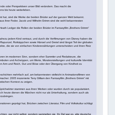
 Funde oder Perspektiven unser Bild verändern. Das macht die
ns bis heute weiterleben.
mt hat, sind die Werke der beiden Brüder auf der ganzen Welt bekannt.
us ihrer Feder. Jacob und Wilhelm Grimm sind die wohl bekanntesten
eath Ledger die Rollen der beiden Brüder im Fantasyfilm „Brothers Grimm“
ahezu jedem Kind vertraut, und durch die Verfilmungen von Disney haben die
Rapunzel, Rotkäppchen sowie Hänsel und Gretel sind längst Teil der globalen
ekte, die sie von einfachen Kindererzählungen unterscheiden und ihren Reiz
utoren im modernen Sinn, sondern eher Sammler und Redakteure, die
Symbolen und Archetypen, um Werte, Moralvorstellungen und kulturelle Identität
schen Arm und Reich, Gut und Böse oder den Übergang von Kindheit zu
Geschichten mehrfach auf, am bekanntesten vielleicht in Animationsfilmen von
acher: 2005 inszenierte Terry Gilliam den Fantasyfilm „Brothers Grimm“ mit
astischen Kontext zu zeigen.
richwörter stammen aus ihren Werken oder wurden durch sie popularisiert.
och heute dienen die Märchen nicht nur als Unterhaltung, sondern auch als
rzubringen.
ationen geprägt hat, Brücken zwischen Literatur, Film und Volkskultur schlägt
hten, gar nicht selbst, sondern sammelten sie. Ihr Ziel war es, alte deutsche