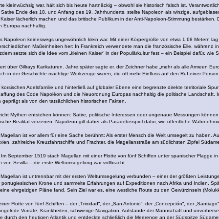
kleinwüchsig war, hält sich bis heute hartnäckig – obwohl sie historisch falsch ist. Verantwortlich 
schen Satire Ende des 18. und Anfang des 19. Jahrhunderts, stellte Napoleon als winzige, aufgeblas
Kaiser lächerlich machen und das britische Publikum in der Anti-Napoleon-Stimmung bestärken. Di
in Europa nachhaltig.
ss Napoleon keineswegs ungewöhnlich klein war. Mit einer Körpergröße von etwa 1,68 Metern lag
terschiedlichen Maßeinheiten her: In Frankreich verwendete man die französische Elle, während i
dem setzte sich die Idee vom „kleinen Kaiser“ in der Populärkultur fest – ein Beispiel dafür, wi
rt über Gillrays Karikaturen. Jahre später sagte er, der Zeichner habe „mehr als alle Armeen Eu
 in der Geschichte mächtige Werkzeuge waren, die oft mehr Einfluss auf den Ruf einer Person hat
orsischen Adelsfamilie und hinterließ auf globaler Ebene eine begrenzte direkte territoriale Spu
affung des Code Napoléon und die Neuordnung Europas nachhaltig die politische Landschaft. Iron
geprägt als von den tatsächlichen historischen Fakten.
e leicht Mythen entstehen können: Satire, politische Interessen oder ungenaue Messungen können 
rische Realität verzerren. Napoleon gilt daher als Paradebeispiel dafür, wie öffentliche Wahrneh
Magellan ist vor allem für eine Sache berühmt: Als erster Mensch die Welt umsegelt zu haben. 
n, zahlreiche Kreuzfahrtschiffe und Frachter, die Magellanstraße am südlichsten Zipfel Südamer
t. Im September 1519 stach Magellan mit einer Flotte von fünf Schiffen unter spanischer Flagge i
en von Sevilla – die erste Weltumsegelung war vollbracht.
 Magellan ist untrennbar mit der ersten Weltumsegelung verbunden – einer der größten Leistun
er portugiesischen Krone und sammelte Erfahrungen auf Expeditionen nach Afrika und Indien. Sp
seine ehrgeizigen Pläne fand. Sein Ziel war es, eine westliche Route zu den Gewürzinseln (Moluk
er Flotte von fünf Schiffen – der „Trinidad“, der „San Antonio“, der „Concepción“, der „Santiago“
Mangelnde Vorräte, Krankheiten, schwierige Navigation, Aufstände der Mannschaft und unvorhers
e durch den heutigen Atlantik und entdeckte schließlich die Meerenge an der Südspitze Südamer