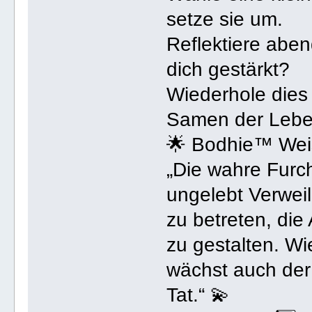
setze sie um.
Reflektiere abe
dich gestärkt?
Wiederhole dies
Samen der Leben
🌟 Bodhie™ Wei
„Die wahre Furch
ungelebt Verwei
zu betreten, di
zu gestalten. Wi
wächst auch der
Tat.“ 💫