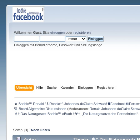
Willkommen
Gast
. Bitte
einloggen
oder
registrieren
.
Einloggen mit Benutzername, Passwort und Sitzungslänge
Übersicht
Hilfe
Suche
Kalender
Einloggen
Registrieren
★ Bodhie™ Ronald "🎸Ronnie†" Johannes deClaire Schwab†🛡️Facebook🏪Forum
💻 Board Allgemeine Diskussionen
(Moderatoren:
Ronald Johannes deClaire Schw
📓† Das Naturgesetz Bodhie™ eBuch †🔰†  „Die Naturgesetze des Fortschrittes“
Seiten: [
1
]
Nach unten
Autor
Thema: 📓† Das Naturgesetz B