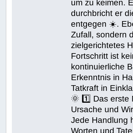
um zu keimen. E
durchbricht er d
entgegen ☀️. Eb
Zufall, sondern 
zielgerichtetes 
Fortschritt ist k
kontinuierliche
Erkenntnis in H
Tatkraft in Eink
🌞 1️⃣ Das erste
Ursache und Wi
Jede Handlung h
Worten und Taten