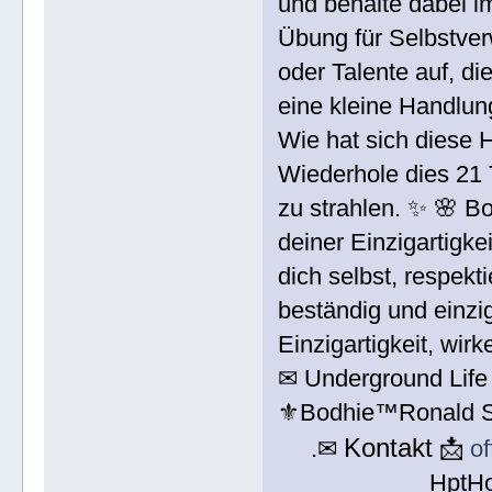
und behalte dabei im
Übung für Selbstver
oder Talente auf, d
eine kleine Handlung
Wie hat sich diese 
Wiederhole dies 21 T
zu strahlen. ✨ 🌸 B
deiner Einzigartigk
dich selbst, respekt
beständig und einzig
Einzigartigkeit, wir
✉ Underground Life
⚜Bodhie™Ronald 
Kontakt
.✉
📩
o
HptH