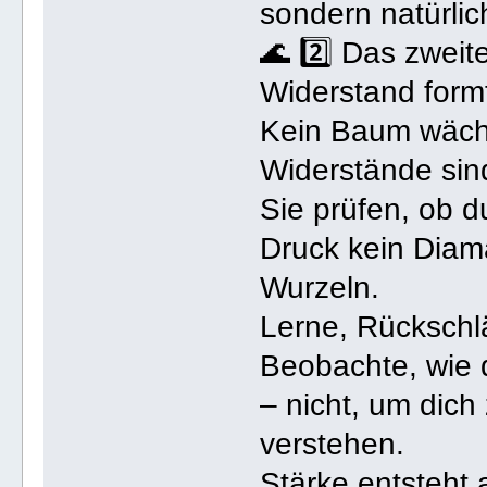
sondern natürli
🌊 2️⃣ Das zweit
Widerstand form
Kein Baum wächs
Widerstände sind
Sie prüfen, ob d
Druck kein Diama
Wurzeln.
Lerne, Rückschl
Beobachte, wie 
– nicht, um dich
verstehen.
Stärke entsteht 