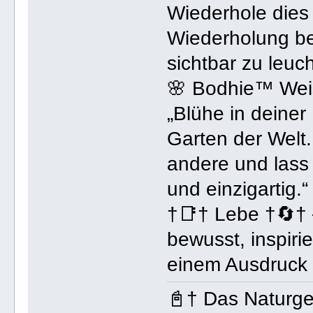
Wiederhole dies
Wiederholung be
sichtbar zu leu
🌸 Bodhie™ Wei
„Blühe in deiner
Garten der Welt.
andere und lass 
und einzigartig.“
†📑† Lebe †🔄† –
bewusst, inspiri
einem Ausdruck 
📓† Das Naturg