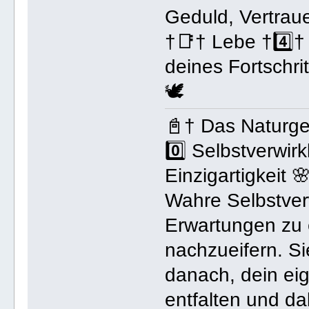
Geduld, Vertrau
†📑† Lebe †4️⃣
deines Fortschri
🕊️
📓† Das Naturg
0️⃣ Selbstverwirk
Einzigartigkeit 
Wahre Selbstver
Erwartungen zu 
nachzueifern. Sie
danach, dein eig
entfalten und da