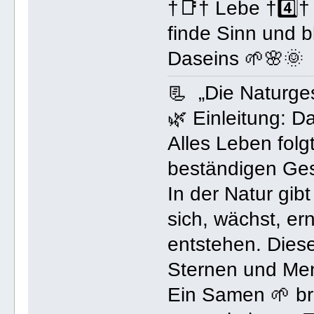
†📑† Lebe †4️⃣†
finde Sinn und b
Daseins 🌱🌸🌞
📃 „Die Naturges
🌿 Einleitung: 
Alles Leben folg
beständigen Ges
In der Natur gibt
sich, wächst, er
entstehen. Diese
Sternen und Me
Ein Samen 🌱 br