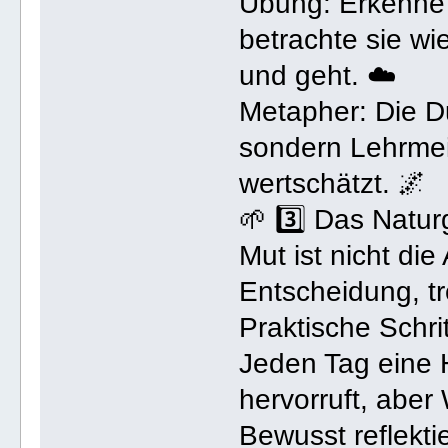
Übung: Erkenne 
betrachte sie w
und geht. ☁️
Metapher: Die Du
sondern Lehrmeis
wertschätzt. 🌌
🌱 3️⃣ Das Natu
Mut ist nicht di
Entscheidung, tr
Praktische Schrit
Jeden Tag eine 
hervorruft, aber
Bewusst reflekti