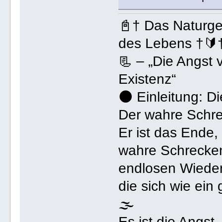
📓† Das Naturge
des Lebens †🔰
📃 – „Die Angst
Existenz“
🌑 Einleitung: D
Der wahre Schrec
Er ist das Ende
wahre Schrecken 
endlosen Wieder
die sich wie ein 
🌫️
Es ist die Angs