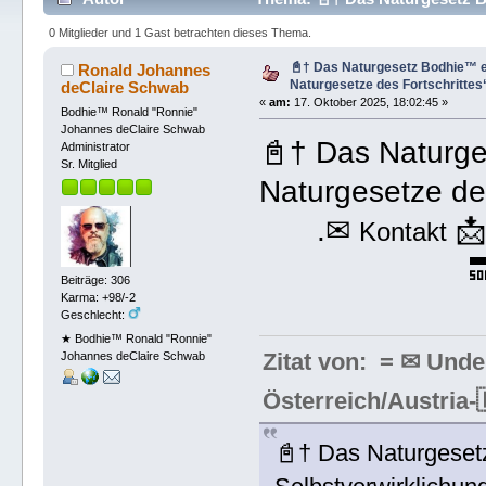
1080 mal)
0 Mitglieder und 1 Gast betrachten dieses Thema.
📓† Das Naturgesetz Bodhie™ 
Ronald Johannes
Naturgesetze des Fortschrittes
deClaire Schwab
«
am:
17. Oktober 2025, 18:02:45 »
Bodhie™ Ronald "Ronnie"
Johannes deClaire Schwab
📓† Das Naturg
Administrator
Sr. Mitglied
Naturgesetze des
.✉

Kontakt

Beiträge: 306
Karma: +98/-2
Geschlecht:
★ Bodhie™ Ronald "Ronnie"
Zitat von: = ✉ Und
Johannes deClaire Schwab
Österreich/Austri
📓† Das Naturgeset