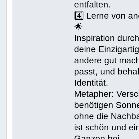
entfalten.
4️⃣ Lerne von an
🌟
Inspiration durc
deine Einzigarti
andere gut mach
passt, und behal
Identität.
Metapher: Vers
benötigen Sonn
ohne die Nachb
ist schön und ei
Ganzen bei.