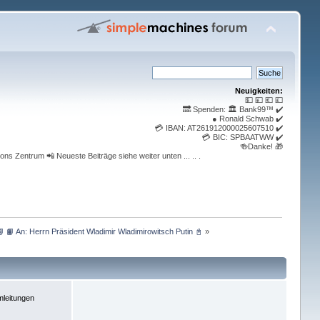
Neuigkeiten:
💵 💴 💶 💷
🔜 Spenden: 🏛️ Bank99™ ✔️
● Ronald Schwab ✔️
💳 IBAN: AT261912000025607510 ✔️
💳 BIC: SPBAATWW ✔️
🍻Danke! 🎁
ons Zentrum 📲 Neueste Beiträge siehe weiter unten ... .. .
📘 📙 An: Herrn Präsident Wladimir Wladimirowitsch Putin 📓
»
leitungen