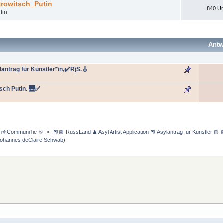
irowitsch_Putin
840 Um
tin
Ant
ntrag für Künstler*in,✔️RjS.🎸
sch Putin. 🌉✅
m⚜️Communi†ie ♾️ 
»
 📕📘 RussLand ♟ Asyl Artist Application 📕 Asylantrag für Künstler 📗 
Johannes deClaire Schwab
)