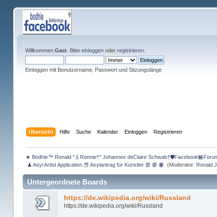
Willkommen
Gast
. Bitte
einloggen
oder
registrieren
.
Einloggen mit Benutzername, Passwort und Sitzungslänge
Übersicht
Hilfe
Suche
Kalender
Einloggen
Registrieren
★ Bodhie™ Ronald "🎸Ronnie†" Johannes deClaire Schwab†🛡️Facebook🏪Foru
 ♟ Asyl Artist Application 📕 Asylantrag für Künstler 📗 📘 📙 
(Moderator:
Ronald 
Untergeordnete Boards
https://de.wikipedia.org/wiki/Russland
https://de.wikipedia.org/wiki/Russland