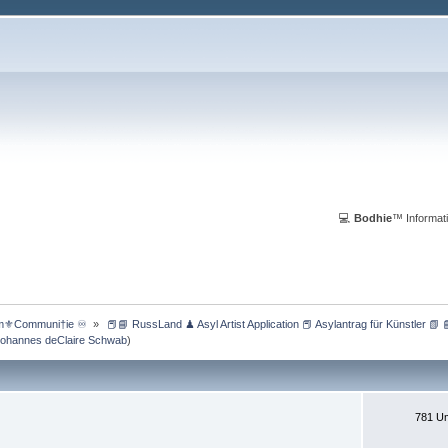
💻
Bodhie
™ Informati
m⚜️Communi†ie ♾️ 
»
 📕📘 RussLand ♟ Asyl Artist Application 📕 Asylantrag für Künstler 📗 
Johannes deClaire Schwab
)
781 Um