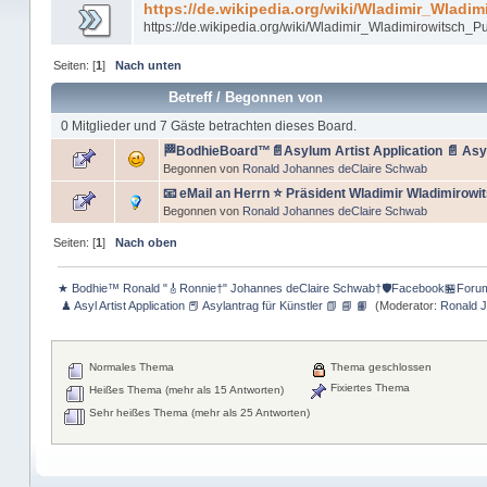
https://de.wikipedia.org/wiki/Wladimir_Wladim
https://de.wikipedia.org/wiki/Wladimir_Wladimirowitsch_Pu
Seiten: [
1
]
Nach unten
Betreff
/
Begonnen von
0 Mitglieder und 7 Gäste betrachten dieses Board.
🏁BodhieBoard™📄Asylum Artist Application 📄 Asyla
Begonnen von
Ronald Johannes deClaire Schwab
📧 eMail an Herrn ⭐️ Präsident Wladimir Wladimirowit
Begonnen von
Ronald Johannes deClaire Schwab
Seiten: [
1
]
Nach oben
★ Bodhie™ Ronald "🎸Ronnie†" Johannes deClaire Schwab†🛡️Facebook🏪Foru
 ♟ Asyl Artist Application 📕 Asylantrag für Künstler 📗 📘 📙 
(Moderator:
Ronald 
Normales Thema
Thema geschlossen
Fixiertes Thema
Heißes Thema (mehr als 15 Antworten)
Sehr heißes Thema (mehr als 25 Antworten)