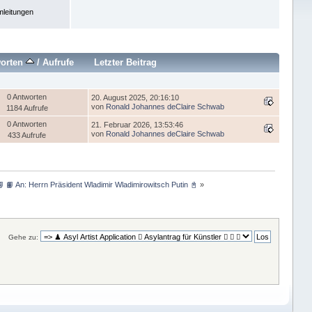
leitungen
worten
/
Aufrufe
Letzter Beitrag
0 Antworten
20. August 2025, 20:16:10
von
Ronald Johannes deClaire Schwab
1184 Aufrufe
0 Antworten
21. Februar 2026, 13:53:46
von
Ronald Johannes deClaire Schwab
433 Aufrufe
📘 📙 An: Herrn Präsident Wladimir Wladimirowitsch Putin 📓
»
Gehe zu: