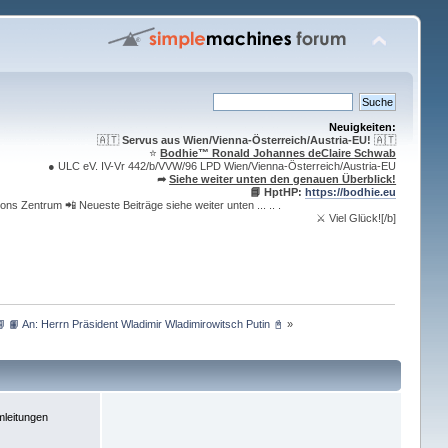
Neuigkeiten:
🇦🇹
Servus aus Wien/Vienna-Österreich/Austria-EU!
🇦🇹
⭐️
Bodhie™ Ronald Johannes deClaire Schwab
● ULC eV. IV-Vr 442/b/VVW/96 LPD Wien/Vienna-Österreich/Austria-EU
➦
Siehe weiter unten den genauen Überblick!
📘 HptHP:
https://bodhie.eu
ons Zentrum 📲 Neueste Beiträge siehe weiter unten ... .. .
⚔ Viel Glück![/b]
📘 📙 An: Herrn Präsident Wladimir Wladimirowitsch Putin 📓
»
leitungen