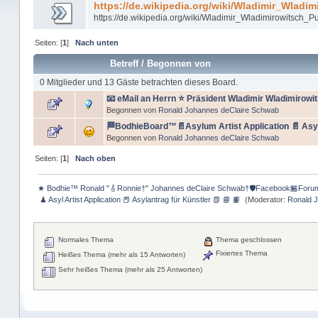
https://de.wikipedia.org/wiki/Wladimir_Wladim
https://de.wikipedia.org/wiki/Wladimir_Wladimirowitsch_Pu
Seiten: [
1
]
Nach unten
Betreff
/
Begonnen von
0 Mitglieder und 13 Gäste betrachten dieses Board.
📧 eMail an Herrn ⭐️ Präsident Wladimir Wladimirowit
Begonnen von
Ronald Johannes deClaire Schwab
🏁BodhieBoard™📄Asylum Artist Application 📄 Asyla
Begonnen von
Ronald Johannes deClaire Schwab
Seiten: [
1
]
Nach oben
★ Bodhie™ Ronald "🎸Ronnie†" Johannes deClaire Schwab†🛡️Facebook🏪Foru
 ♟ Asyl Artist Application 📕 Asylantrag für Künstler 📗 📘 📙 
(Moderator:
Ronald 
Normales Thema
Thema geschlossen
Fixiertes Thema
Heißes Thema (mehr als 15 Antworten)
Sehr heißes Thema (mehr als 25 Antworten)