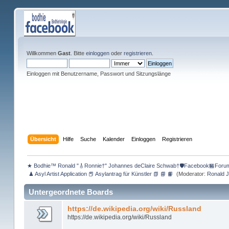
Willkommen
Gast
. Bitte
einloggen
oder
registrieren
.
Einloggen mit Benutzername, Passwort und Sitzungslänge
Übersicht
Hilfe
Suche
Kalender
Einloggen
Registrieren
★ Bodhie™ Ronald "🎸Ronnie†" Johannes deClaire Schwab†🛡️Facebook🏪Foru
 ♟ Asyl Artist Application 📕 Asylantrag für Künstler 📗 📘 📙 
(Moderator:
Ronald 
Untergeordnete Boards
https://de.wikipedia.org/wiki/Russland
https://de.wikipedia.org/wiki/Russland