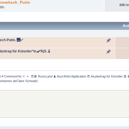
irowitsch_Putin
838 Um
tin
Ant
sch Putin. 🌉✅
ntrag für Künstler*in,✔️RjS.🎸
m⚜️Communi†ie ♾️ 
»
 📕📘 RussLand ♟ Asyl Artist Application 📕 Asylantrag für Künstler 📗 
Johannes deClaire Schwab
)