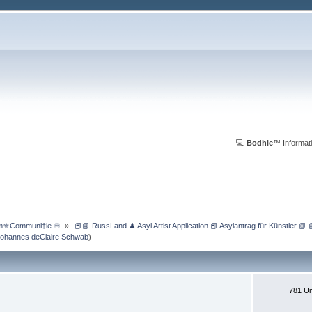
💻
Bodhie
™ Informati
m⚜️Communi†ie ♾️ 
»
 📕📘 RussLand ♟ Asyl Artist Application 📕 Asylantrag für Künstler 📗 
Johannes deClaire Schwab
)
781 Um