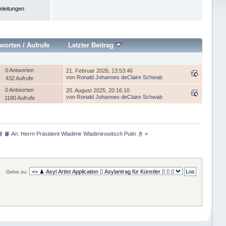
leitungen
worten
/
Aufrufe
Letzter Beitrag
0 Antworten
21. Februar 2026, 13:53:46
von
Ronald Johannes deClaire Schwab
432 Aufrufe
0 Antworten
20. August 2025, 20:16:10
von
Ronald Johannes deClaire Schwab
1180 Aufrufe
📘 📙 An: Herrn Präsident Wladimir Wladimirowitsch Putin 📓
»
Gehe zu: