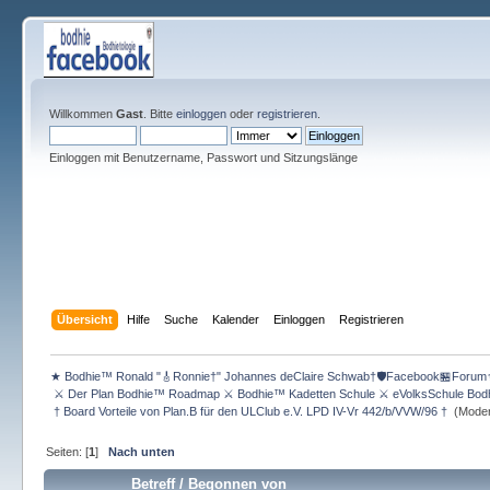
Willkommen
Gast
. Bitte
einloggen
oder
registrieren
.
Einloggen mit Benutzername, Passwort und Sitzungslänge
Übersicht
Hilfe
Suche
Kalender
Einloggen
Registrieren
★ Bodhie™ Ronald "🎸Ronnie†" Johannes deClaire Schwab†🛡️Facebook🏪Forum
 ⚔ Der Plan Bodhie™ Roadmap ⚔ Bodhie™ Kadetten Schule ⚔ eVolksSchule Bod
 † Board Vorteile von Plan.B für den ULClub e.V. LPD IV-Vr 442/b/VVW/96 † 
(Moder
Seiten: [
1
]
Nach unten
Betreff
/
Begonnen von