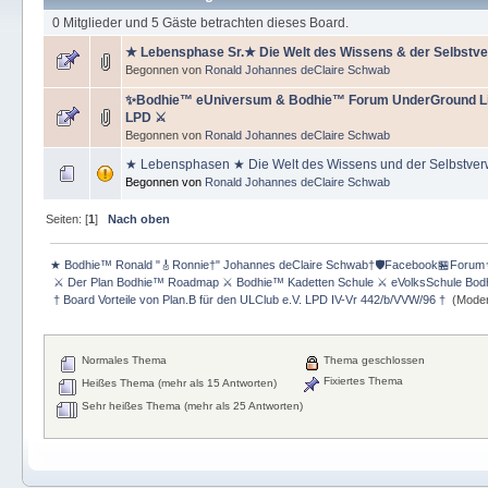
0 Mitglieder und 5 Gäste betrachten dieses Board.
★ Lebensphase Sr.★ Die Welt des Wissens & der Selbstve
Begonnen von
Ronald Johannes deClaire Schwab
✨Bodhie™ eUniversum & Bodhie™ Forum UnderGround Lif
LPD ⚔
Begonnen von
Ronald Johannes deClaire Schwab
★ Lebensphasen ★ Die Welt des Wissens und der Selbstverw
Begonnen von
Ronald Johannes deClaire Schwab
Seiten: [
1
]
Nach oben
★ Bodhie™ Ronald "🎸Ronnie†" Johannes deClaire Schwab†🛡️Facebook🏪Forum
 ⚔ Der Plan Bodhie™ Roadmap ⚔ Bodhie™ Kadetten Schule ⚔ eVolksSchule Bod
 † Board Vorteile von Plan.B für den ULClub e.V. LPD IV-Vr 442/b/VVW/96 † 
(Moder
Normales Thema
Thema geschlossen
Fixiertes Thema
Heißes Thema (mehr als 15 Antworten)
Sehr heißes Thema (mehr als 25 Antworten)