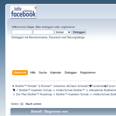
Willkommen
Gast
. Bitte
einloggen
oder
registrieren
.
Einloggen mit Benutzername, Passwort und Sitzungslänge
Übersicht
Hilfe
Suche
Kalender
Einloggen
Registrieren
★ Bodhie™ Ronald "🎸Ronnie†" Johannes deClaire Schwab†🛡️Facebook🏪Forum
 🗣 ⭐️ Bodhie™ Kadetten Schule ⚔ eVolksSchule Bodhie™ ⚔ eAkademie Bodhieto
 ⚔ Der Plan Bodhie™ Roadmap ⚔ Bodhie™ Kadetten Schule ⚔ eVolksSchule Bod
Seiten: [
1
]
Nach unten
Betreff
/
Begonnen von