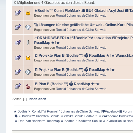
0 Mitglieder und 4 Gäste betrachten dieses Board.
⚜️Bodhie™ Kunst FlohMarkt🚊🚊U6 Obdach Asyl Josi 🏫 T
Begonnen von
Ronald Johannes deClaire Schwab
🚀 Lösungen für eine gefährliche Umwelt - Online-Kurs Pilo
Begonnen von
Ronald Johannes deClaire Schwab
.†DRAHDIWABERLn.†🔰Bodhie™Assoziation 📒Projekte Pla
RoadMap ★†★
Begonnen von
Ronald Johannes deClaire Schwab
📒 Projekte Plan B (Bodhie™) 🗳️ RoadMap ★†★ Wünschb
Begonnen von
Ronald Johannes deClaire Schwab
📒 Projekte Plan B (Bodhie™) 🗳️ RoadMap ★†★
Begonnen von
Ronald Johannes deClaire Schwab
📒 Plan B (Bodhie™) 🗳️ RoadMap ★†★
Begonnen von
Ronald Johannes deClaire Schwab
Seiten: [
1
]
Nach oben
★ Bodhie™ Ronald "🎸Ronnie†" Johannes deClaire Schwab†🛡️Facebook🏪Forum
 🗣 ⭐️ Bodhie™ Kadetten Schule ⚔ eVolksSchule Bodhie™ ⚔ eAkademie Bodhieto
 ⚔ Der Plan Bodhie™ Roadmap ⚔ Bodhie™ Kadetten Schule ⚔ eVolksSchule Bod