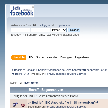
Willkommen
Gast
. Bitte
einloggen
oder
registrieren
.
Einloggen mit Benutzername, Passwort und Sitzungslänge
Übersicht
Hilfe
Suche
Kalender
Einloggen
Registrieren
★ Bodhie™ Ronald "🎸Ronnie†" Johannes deClaire Schwab†🛡️Facebook🏪Forum
 🗣 Board  🍺 ☡.
(Moderator:
Ronald Johannes deClaire Schwab
)
Seiten: [
1
]
Nach unten
Betreff
/
Begonnen von
0 Mitglieder und 17 Gäste betrachten dieses Board.
„⭐️ Bodhie™ BIO Apotheke“ ★ im Sinne von Hanf 🌱
Begonnen von
Ronald Johannes deClaire Schwab