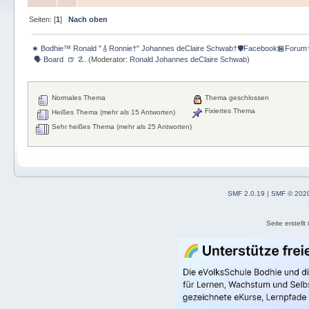
Seiten: [
1
]
Nach oben
★ Bodhie™ Ronald "🎸Ronnie†" Johannes deClaire Schwab†🛡️Facebook🏪Forum
 🗣 Board  🍺 ☡.
(Moderator:
Ronald Johannes deClaire Schwab
)
Normales Thema
Thema geschlossen
Fixiertes Thema
Heißes Thema (mehr als 15 Antworten)
Sehr heißes Thema (mehr als 25 Antworten)
SMF 2.0.19
|
SMF © 202
Seite erstell