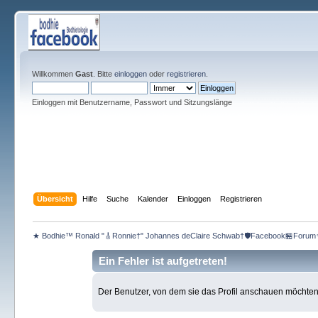
Willkommen
Gast
. Bitte
einloggen
oder
registrieren
.
Einloggen mit Benutzername, Passwort und Sitzungslänge
Übersicht
Hilfe
Suche
Kalender
Einloggen
Registrieren
★ Bodhie™ Ronald "🎸Ronnie†" Johannes deClaire Schwab†🛡️Facebook🏪Forum
Ein Fehler ist aufgetreten!
Der Benutzer, von dem sie das Profil anschauen möchten, e