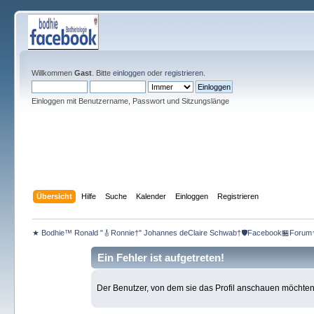
Willkommen
Gast
. Bitte
einloggen
oder
registrieren
.
Einloggen mit Benutzername, Passwort und Sitzungslänge
Übersicht
Hilfe
Suche
Kalender
Einloggen
Registrieren
★ Bodhie™ Ronald "🎸Ronnie†" Johannes deClaire Schwab†🛡️Facebook🏪Forum
Ein Fehler ist aufgetreten!
Der Benutzer, von dem sie das Profil anschauen möchten, e