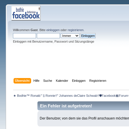
Willkommen
Gast
. Bitte
einloggen
oder
registrieren
.
Einloggen mit Benutzername, Passwort und Sitzungslänge
Übersicht
Hilfe
Suche
Kalender
Einloggen
Registrieren
★ Bodhie™ Ronald "🎸Ronnie†" Johannes deClaire Schwab†🛡️Facebook🏪Forum
Ein Fehler ist aufgetreten!
Der Benutzer, von dem sie das Profil anschauen möchten, e