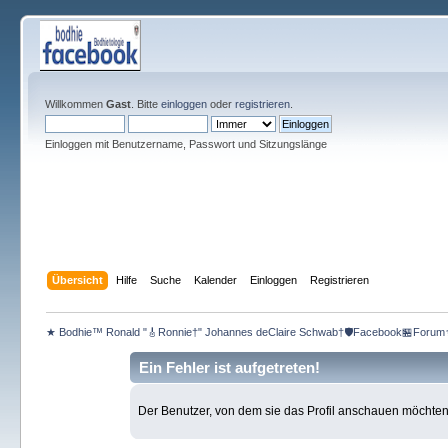
Willkommen
Gast
. Bitte
einloggen
oder
registrieren
.
Einloggen mit Benutzername, Passwort und Sitzungslänge
Übersicht
Hilfe
Suche
Kalender
Einloggen
Registrieren
★ Bodhie™ Ronald "🎸Ronnie†" Johannes deClaire Schwab†🛡️Facebook🏪Forum
Ein Fehler ist aufgetreten!
Der Benutzer, von dem sie das Profil anschauen möchten, e