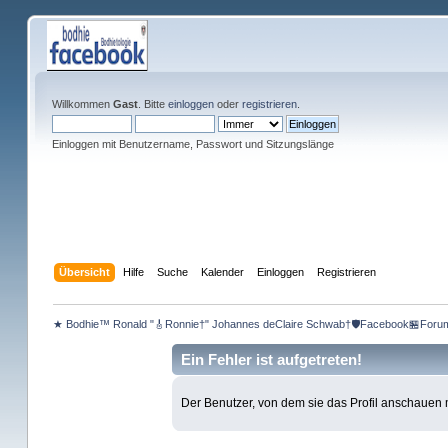
Willkommen
Gast
. Bitte
einloggen
oder
registrieren
.
Einloggen mit Benutzername, Passwort und Sitzungslänge
Übersicht
Hilfe
Suche
Kalender
Einloggen
Registrieren
★ Bodhie™ Ronald "🎸Ronnie†" Johannes deClaire Schwab†🛡️Facebook🏪Foru
Ein Fehler ist aufgetreten!
Der Benutzer, von dem sie das Profil anschauen mö