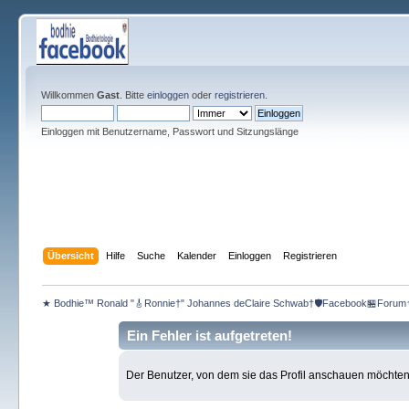
Willkommen
Gast
. Bitte
einloggen
oder
registrieren
.
Einloggen mit Benutzername, Passwort und Sitzungslänge
Übersicht
Hilfe
Suche
Kalender
Einloggen
Registrieren
★ Bodhie™ Ronald "🎸Ronnie†" Johannes deClaire Schwab†🛡️Facebook🏪Forum
Ein Fehler ist aufgetreten!
Der Benutzer, von dem sie das Profil anschauen möchten, e