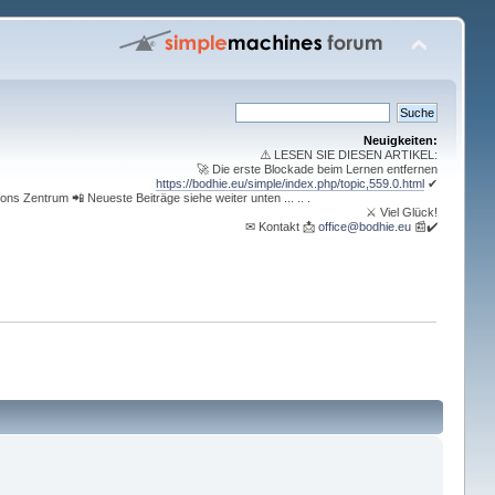
Neuigkeiten:
⚠️ LESEN SIE DIESEN ARTIKEL:
🚀 Die erste Blockade beim Lernen entfernen
https://bodhie.eu/simple/index.php/topic,559.0.html
✔
ons Zentrum 📲 Neueste Beiträge siehe weiter unten ... .. .
⚔ Viel Glück!
✉ Kontakt 📩
office@bodhie.eu
📰✔️