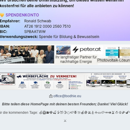
📩
office@bodhie.eu
Bitte teilen diese HomePage mit deinen besten Freunden; Danke! Viel Glück!
für die kommenden Tage: 🍏🥝🫐🍓🍒🥭🍑🍋🍊🍉🍍🍈🍎🍇🍌🍐✛🥒🥔🥕🥑🫒🍅🫑🌽🍆
⚔