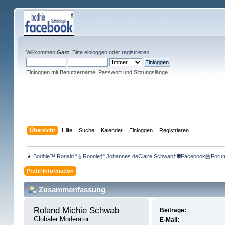
Willkommen
Gast
. Bitte
einloggen
oder
registrieren
.
Einloggen mit Benutzername, Passwort und Sitzungslänge
Übersicht
Hilfe
Suche
Kalender
Einloggen
Registrieren
★ Bodhie™ Ronald "🎸Ronnie†" Johannes deClaire Schwab†🛡️Facebook🏪Foru
Profil-Information
Zusammenfassung
Roland Michie Schwab 
Beiträge:
Globaler Moderator
E-Mail: