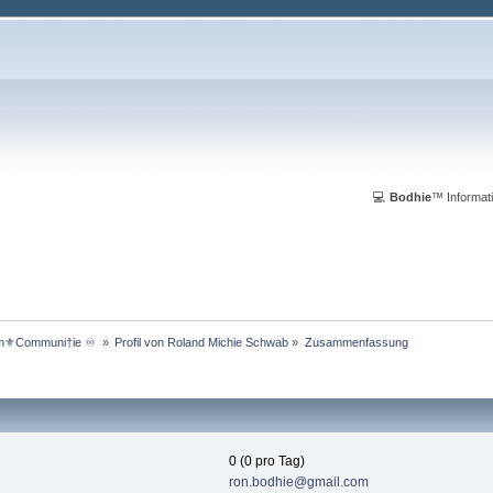
💻
Bodhie
™ Informati
m⚜️Communi†ie ♾️ 
»
Profil von Roland Michie Schwab
»
Zusammenfassung
0 (0 pro Tag)
ron.bodhie@gmail.com