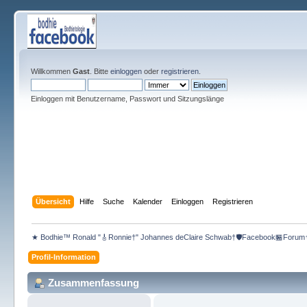
Willkommen
Gast
. Bitte
einloggen
oder
registrieren
.
Einloggen mit Benutzername, Passwort und Sitzungslänge
Übersicht
Hilfe
Suche
Kalender
Einloggen
Registrieren
★ Bodhie™ Ronald "🎸Ronnie†" Johannes deClaire Schwab†🛡️Facebook🏪Forum
Profil-Information
Zusammenfassung