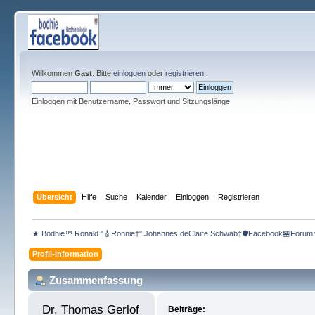
Willkommen
Gast
. Bitte
einloggen
oder
registrieren
.
Einloggen mit Benutzername, Passwort und Sitzungslänge
Übersicht
Hilfe
Suche
Kalender
Einloggen
Registrieren
★ Bodhie™ Ronald "🎸Ronnie†" Johannes deClaire Schwab†🛡️Facebook🏪Forum
Profil-Information
Zusammenfassung
Dr. Thomas Gerlof 
Beiträge: