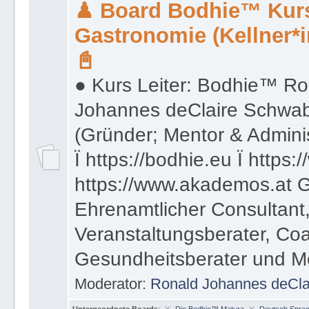
♟ Board Bodhie™ Kurs
Gastronomie (Kellner*i
📓
● Kurs Leiter: Bodhie™ Ro
Johannes deClaire Schwa
(Gründer; Mentor & Admini
Ï https://bodhie.eu Ï https:
https://www.akademos.at G
Ehrenamtlicher Consultant,
Veranstaltungsberater, Co
Gesundheitsberater und M
Moderator:
Ronald Johannes deCl
Untergeordnete Boards
:
.⚔. Die Bodhie™ Matura .⚔. Deutsch Spra