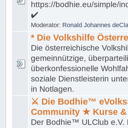
https://bodhie.eu/simple/i
✔
Moderator:
Ronald Johannes deCl
* Die Volkshilfe Österr
Die österreichische Volkshil
gemeinnützige, überparteil
überkonfessionelle Wohlfah
soziale Dienstleisterin un
in Notlagen.
⚔ Die Bodhie™ eVolk
Community ★ Kurse &
Der Bodhie™ ULClub e.V. 