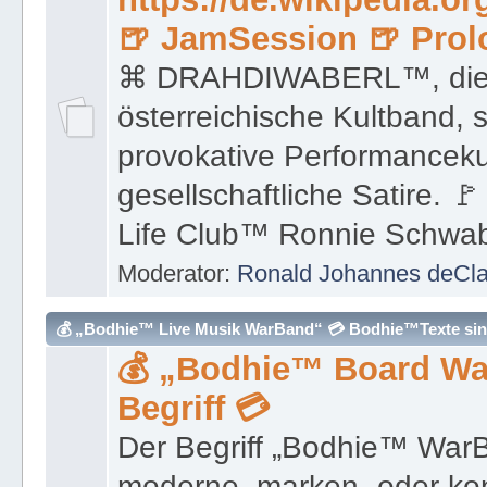
🍺 JamSession 🍺 Prol
⌘ DRAHDIWABERL™, die 
österreichische Kultband, s
provokative Performancek
gesellschaftliche Satire. 
Life Club™ Ronnie Schwa
Moderator:
Ronald Johannes deCl
💰 „Bodhie™ Live Musik WarBand“ 💳 Bodhie™Texte sind
💰 „Bodhie™ Board Wa
Begriff 💳
Der Begriff „Bodhie™ WarBa
moderne, marken- oder k