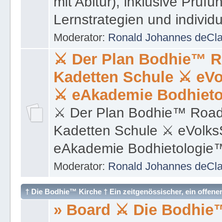
mit Abitur), inklusive Prüf
Lernstrategien und individ
Moderator:
Ronald Johannes deCl
⚔ Der Plan Bodhie™ 
Kadetten Schule ⚔ eV
⚔ eAkademie Bodhiet
⚔ Der Plan Bodhie™ Ro
Kadetten Schule ⚔ eVolk
eAkademie Bodhietologi
Moderator:
Ronald Johannes deCl
† Die Bodhie™ Kirche † Ein zeitgenössischer, ein offene
» Board ⚔ Die Bodhie™