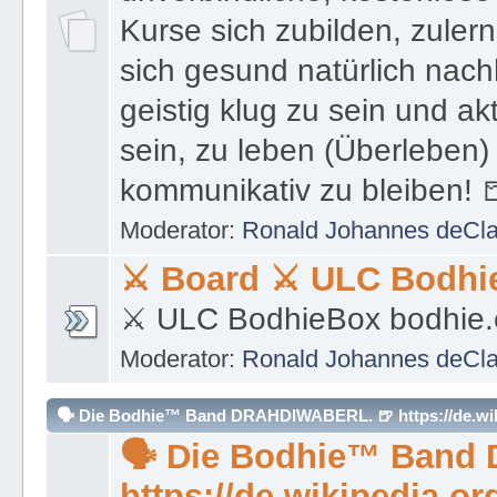
Kurse sich zubilden, zuler
sich gesund natürlich nach
geistig klug zu sein und akt
sein, zu leben (Überleben) 
kommunikativ zu bleiben! 
Moderator:
Ronald Johannes deCl
⚔ Board ⚔ ULC Bodhi
⚔ ULC BodhieBox bodhie.
Moderator:
Ronald Johannes deCl
🗣 Die Bodhie™ Band DRAHDIWABERL. 🍺 https://de.wiki
🗣 Die Bodhie™ Band
https://de.wikipedia.or