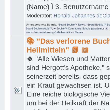
(Name) Ï 3. Benutzername
Moderator:
Ronald Johannes deCl
Untergeordnete Boards
:
*Board Bodhie™ News
,
*Board Bodhie™ Bo
Board Bodhietologie™
,
➦ Bodhie™ Community Schule (akademos.at)
,
Wortschatzerweiterung & Mathematik vs Masse
📚 "Das verlorene Buch
Heilmitteln" 📗 📖
🍀 "Alle Wiesen und Matte
sind Hergott's Apotheke," 
seinerzeit bereits, dass 
ein Kraut gewachsen ist. U
Eine reiche biologische Vie
um bei der Heilkraft der N