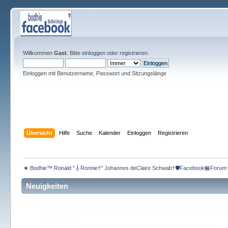
Willkommen
Gast
. Bitte
einloggen
oder
registrieren
.
Einloggen mit Benutzername, Passwort und Sitzungslänge
Übersicht
Hilfe
Suche
Kalender
Einloggen
Registrieren
★ Bodhie™ Ronald "🎸Ronnie†" Johannes deClaire Schwab†🛡️Facebook🏪Forum
Neuigkeiten
🇦🇹
Servus aus Wien/Vie