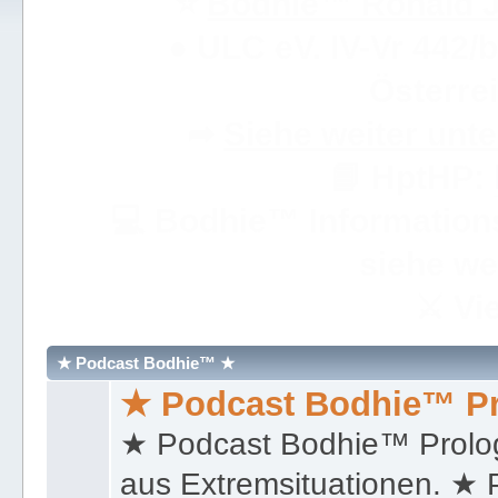
⭐️
Bodhie™ Ronald J
● ULC eV. IV-Vr 442
Österre
➦
Siehe weiter unt
📘 HptHP:
💻
Bodhie
™ Information
siehe weit
⚔ Vie
★ Podcast Bodhie™ ★
★ Podcast Bodhie™ P
★ Podcast Bodhie™ Prolo
aus Extremsituationen. ★ P