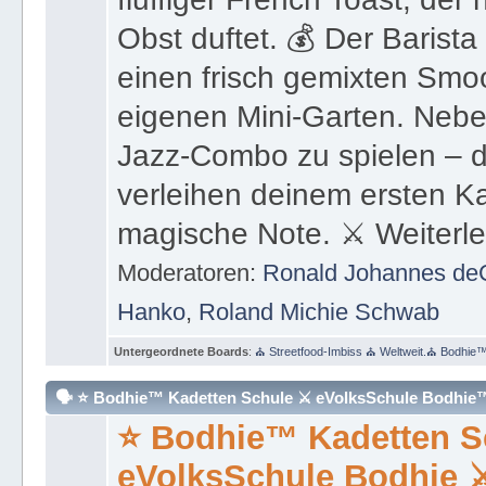
Obst duftet. 💰 Der Barista 
einen frisch gemixten Smo
eigenen Mini-Garten. Neben
Jazz-Combo zu spielen – d
verleihen deinem ersten K
magische Note. ⚔ Weiterlese
Moderatoren:
Ronald Johannes de
Hanko
,
Roland Michie Schwab
Untergeordnete Boards
:
⛪ Streetfood-Imbiss ⛪ Weltweit.⛪ Bodhie
🗣 ⭐️ Bodhie™ Kadetten Schule ⚔ eVolksSchule Bodhi
⭐️ Bodhie™ Kadetten 
eVolksSchule Bodhie 