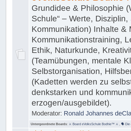
Grundidee & Philosophie 
Schule“ – Werte, Disziplin
Kommunikation) Inhalte & 
Kommunikationstraining, L
Ethik, Naturkunde, Kreativ
(Teamübungen, mentale Kla
Selbstorganisation, Hilfsber
(Kadetten werden zu selbs
denkstarken und kommuni
erzogen/ausgebildet).
Moderator:
Ronald Johannes deCl
Untergeordnete Boards
:
⚔ Board eVolksSchule Bodhie™ ⚔
,
🗣 Die