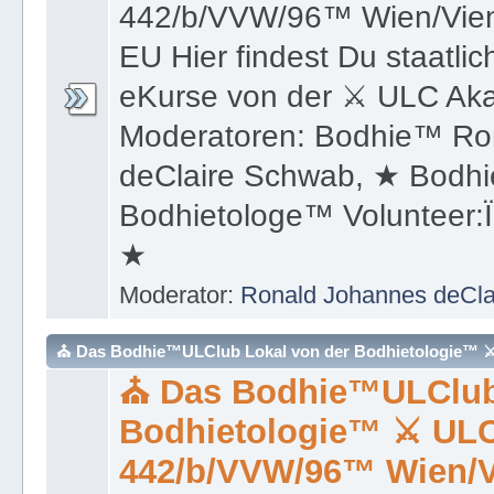
442/b/VVW/96™ Wien/Vienn
EU Hier findest Du staatli
eKurse von der ⚔ ULC Aka
Moderatoren: Bodhie™ Ro
deClaire Schwab, ★ Bodh
Bodhietologe™ Volunteer:
★
Moderator:
Ronald Johannes deCl
⛪ Das Bodhie™ULClub Lokal von der Bodhietologie™ ⚔ 
⛪ Das Bodhie™ULClub 
Österreich/Austria-EU
Bodhietologie™ ⚔ ULCl
442/b/VVW/96™ Wien/V