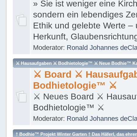
» Sie ist weniger eine Kirc
sondern ein lebendiges Ze
Ethik und gelebte Werte –
Herkunft, Glaubensrichtun
Moderator:
Ronald Johannes deCl
⚔ Hausaufgaben ⚔ Bodhietologie™ ⚔ Neue Bodhie™ Ka
⚔ Board ⚔ Hausaufga
Bodhietologie™ ⚔
⚔ Neues Board ⚔ Hausau
Bodhietologie™ ⚔
Moderator:
Ronald Johannes deCl
† Bodhie™ Projekt Winter Garten † Das Häferl, das ehre