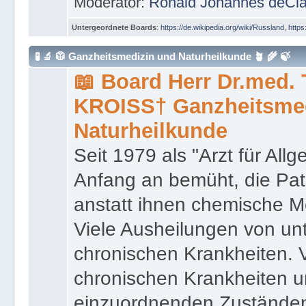
Moderator:
Ronald Johannes deCl
Untergeordnete Boards
:
https://de.wikipedia.org/wiki/Russland
,
https
🧪 🔬 🥼 Ganzheitsmedizin und Naturheilkunde 🪴 🌾 🍃
📖 Board Herr Dr.med.
KROISS† Ganzheitsme
Naturheilkunde
Seit 1979 als "Arzt für All
Anfang an bemüht, die Pat
anstatt ihnen chemische 
Viele Ausheilungen von un
chronischen Krankheiten.
chronischen Krankheiten 
einzuordnenden Zuständen.