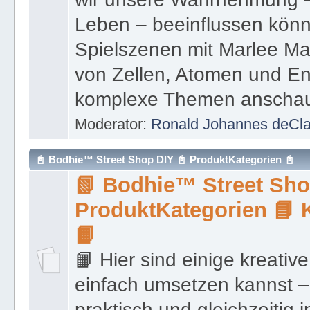
Leben – beeinflussen könn
Spielszenen mit Marlee Ma
von Zellen, Atomen und Ene
komplexe Themen anschauli
Moderator:
Ronald Johannes deCl
📓 Bodhie™ Street Shop DIY 📓 ProduktKategorien 📓
📗 Bodhie™ Street Sho
ProduktKategorien 📘
📙
📙 Hier sind einige kreativ
einfach umsetzen kannst – 
praktisch und gleichzeitig i