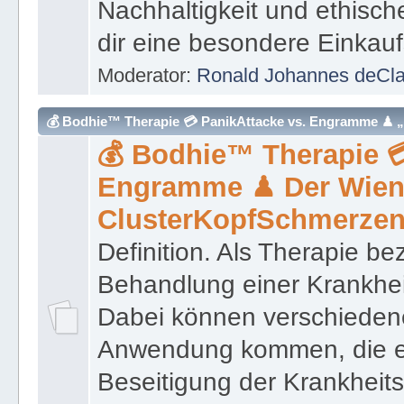
Nachhaltigkeit und ethisc
dir eine besondere Einkauf
Moderator:
Ronald Johannes deCl
💰 Bodhie™ Therapie 💳 PanikAttacke vs. Engramme ♟ 
💰 Bodhie™ Therapie 
Engramme ♟ Der Wiene
ClusterKopfSchmerze
Definition. Als Therapie b
Behandlung einer Krankhei
Dabei können verschieden
Anwendung kommen, die e
Beseitigung der Krankheit