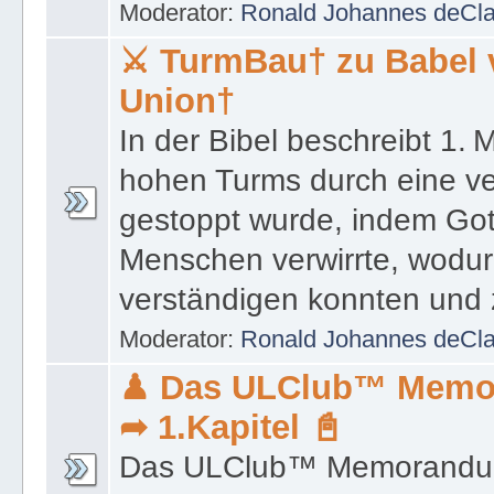
Moderator:
Ronald Johannes deCl
⚔ TurmBau† zu Babel 
Union†
In der Bibel beschreibt 1.
hohen Turms durch eine ve
gestoppt wurde, indem Got
Menschen verwirrte, wodurc
verständigen konnten und 
Moderator:
Ronald Johannes deCl
♟ Das ULClub™ Memo
➦ 1.Kapitel 📓
Das ULClub™ Memorandu