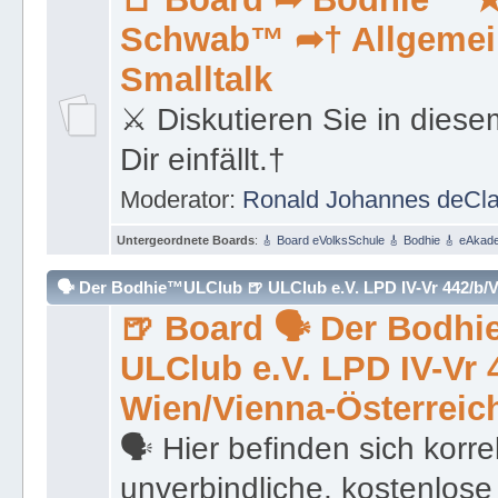
Schwab™ ➦† Allgemei
Smalltalk
⚔ Diskutieren Sie in diese
Dir einfällt.†
Moderator:
Ronald Johannes deCl
Untergeordnete Boards
:
🎸 Board eVolksSchule 🎸 Bodhie 🎸 eAkad
🗣 Der Bodhie™ULClub 🍺 ULClub e.V. LPD IV-Vr 442/b/
🍺 Board 🗣 Der Bodh
ULClub e.V. LPD IV-Vr
Wien/Vienna-Österreic
🗣 Hier befinden sich korr
unverbindliche, kostenlose