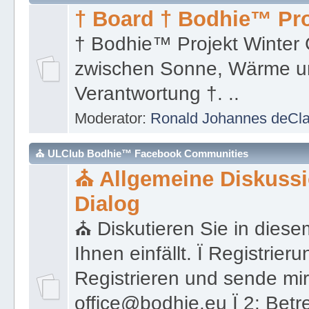
† Board † Bodhie™ Pro
† Bodhie™ Projekt Winter 
zwischen Sonne, Wärme un
Verantwortung †. ..
Moderator:
Ronald Johannes deCl
⛪ ULClub Bodhie™ Facebook Communities
⛪ Allgemeine Diskuss
Dialog
⛪ Diskutieren Sie in diese
Ihnen einfällt. Ï Registrieru
Registrieren und sende mir
office@bodhie.eu Ï 2: Betref