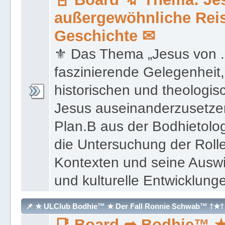
außergewöhnliche Reis
Geschichte ✉
⚜ Das Thema „Jesus von ...
faszinierende Gelegenheit,
historischen und theologi
Jesus auseinanderzusetz
Plan.B aus der Bodhietolo
die Untersuchung der Roll
Kontexten und seine Auswi
und kulturelle Entwicklung
📌 ★ ULClub Bodhie™ ★ Der Fall Ronnie Schwab™ †★†
📑 Board ➦ Bodhie™ ★