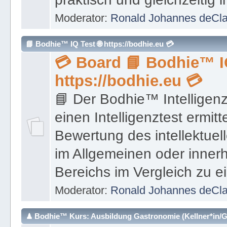
Moderator:
Ronald Johannes deCl
📘 Bodhie™ IQ Test 🌐 https://bodhie.eu 💳
💳 Board 📘 Bodhie™ IQ
https://bodhie.eu 💳
📘 Der Bodhie™ Intelligenz
einen Intelligenztest ermit
Bewertung des intellektue
im Allgemeinen oder inner
Bereichs im Vergleich zu e
Moderator:
Ronald Johannes deCl
♟ Bodhie™ Kurs: Ausbildung Gastronomie (Kellner*in/Ga