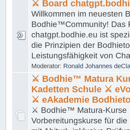
⚔ Board chatgpt.bodh
Willkommen im neuesten B
Bodhie™Community! Das 
chatgpt.bodhie.eu ist spezi
die Prinzipien der Bodhiet
Leistungsfähigkeit von Ch
Moderator:
Ronald Johannes deCl
⚔ Bodhie™ Matura Ku
Kadetten Schule ⚔ eV
⚔ eAkademie Bodhiet
⚔ Bodhie™ Matura-Kurse 
Vorbereitungskurse für die