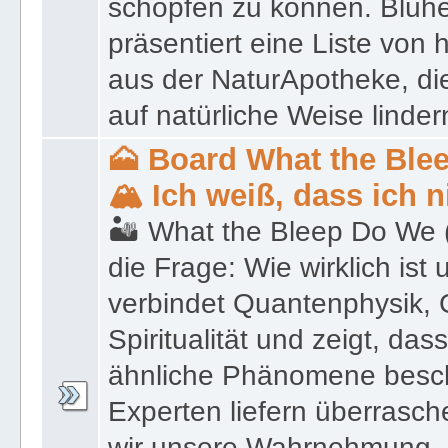
schöpfen zu können. Blüh
präsentiert eine Liste von
aus der NaturApotheke, di
auf natürliche Weise linder
🗻 Board What the Ble
🏔 Ich weiß, dass ich 
🏜 What the Bleep Do We (k
die Frage: Wie wirklich ist 
verbindet Quantenphysik, 
Spiritualität und zeigt, da
ähnliche Phänomene besch
Experten liefern überrasc
wir unsere Wahrnehmung –