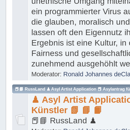
unethische Umgang miteina
ein programmierter Virus 
die glauben, moralisch und
lassen oft den Eigennutz ih
Ergebnis ist eine Kultur, in
Fairness und gesellschaft
zunehmend ausgehöhlt we
Moderator:
Ronald Johannes deCl
📕📘 RussLand ♟ Asyl Artist Application 📕 Asylantrag f
♟ Asyl Artist Applicati
Putin 📓
Künstler 📗 📘 📙
📕📘 RussLand ♟