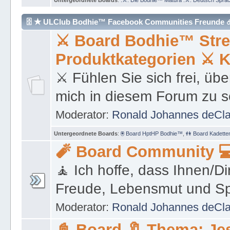
🗄 ★ ULClub Bodhie™ Facebook Communities Freunde 
⚔ Board Bodhie™ Stre
Produktkategorien ⚔ 
⚔ Fühlen Sie sich frei, übe
mich in diesem Forum zu s
Moderator:
Ronald Johannes deCl
Untergeordnete Boards
:
🖲 Board HptHP Bodhie™
,
👫 Board Kadette
🧨 Board Community 💻
🧘 Ich hoffe, dass Ihnen/
Freude, Lebensmut und S
Moderator:
Ronald Johannes deCl
📓 Board 🔖 Thema: Je