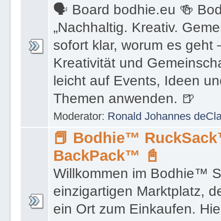
🗣 Board bodhie.eu 🍻 Bo
„Nachhaltig. Kreativ. Gemein
sofort klar, worum es geht 
Kreativität und Gemeinscha
leicht auf Events, Ideen u
Themen anwenden. 🍺
Moderator:
Ronald Johannes deCl
📕 Bodhie™ RuckSac
BackPack™ 📓
Willkommen im Bodhie™ S
einzigartigen Marktplatz, de
ein Ort zum Einkaufen. Hier 