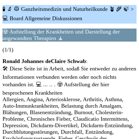
🧪 🔬 🥼 Ganzheitsmedizin und Naturheilkunde 🪴 🌾 🍃 >
💻 Board Allgemeine Diskussionen
🧟 Aufstellung der Krankheiten und Darstellung der
angewandten Therapien 🧘
(1/1)
Ronald Johannes deClaire Schwab
:
🛠 Diese Seite ist in Arbeit, sodaß Sie entweder zu anderen
Informationen verbunden werden oder noch nichts
vorhanden ist. 💻 ... .. . 🧟 Aufstellung der hier
besprochenen Krankheiten
Allergien, Angina, Arteriosklerose, Arthritis, Asthma,
Auto-Immunkrankheiten, Belastung durch Amalgam,
Blähungen, Blasenentzündung, Burnout, Cholesterin-
Probleme, Chronisches Fieber, Claudicatio Intermittens,
Depression, Dickdarm-Divertikel, Dickdarm-Entzündung,
Durchblutungsstörungen, Durchfall, Entzündung,
Erschöpfungszustaende, Fieber, Geschwür des