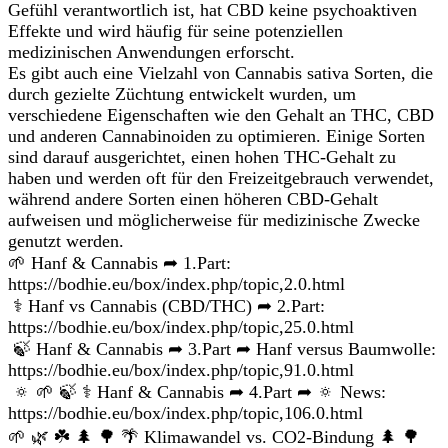
Gefühl verantwortlich ist, hat CBD keine psychoaktiven
Effekte und wird häufig für seine potenziellen
medizinischen Anwendungen erforscht.
Es gibt auch eine Vielzahl von Cannabis sativa Sorten, die
durch gezielte Züchtung entwickelt wurden, um
verschiedene Eigenschaften wie den Gehalt an THC, CBD
und anderen Cannabinoiden zu optimieren. Einige Sorten
sind darauf ausgerichtet, einen hohen THC-Gehalt zu
haben und werden oft für den Freizeitgebrauch verwendet,
während andere Sorten einen höheren CBD-Gehalt
aufweisen und möglicherweise für medizinische Zwecke
genutzt werden.
🌱 Hanf & Cannabis ➦ 1.Part:
https://bodhie.eu/box/index.php/topic,2.0.html
⚕ Hanf vs Cannabis (CBD/THC) ➦ 2.Part:
https://bodhie.eu/box/index.php/topic,25.0.html
🍃 Hanf & Cannabis ➦ 3.Part ➦ Hanf versus Baumwolle:
https://bodhie.eu/box/index.php/topic,91.0.html
🔅 🌱 🍃 ⚕ Hanf & Cannabis ➦ 4.Part ➦ 🔅 News:
https://bodhie.eu/box/index.php/topic,106.0.html
🌱 🌿 ☘️ 🌲 🌳 🌴 Klimawandel vs. CO2-Bindung 🌲 🌳