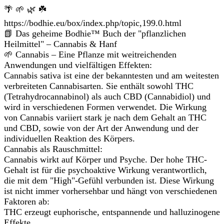
🌴 🌱 🌿 ☘️
https://bodhie.eu/box/index.php/topic,199.0.html
📗 Das geheime Bodhie™ Buch der "pflanzlichen
Heilmittel" – Cannabis & Hanf
🌱 Cannabis – Eine Pflanze mit weitreichenden
Anwendungen und vielfältigen Effekten:
Cannabis sativa ist eine der bekanntesten und am weitesten
verbreiteten Cannabisarten. Sie enthält sowohl THC
(Tetrahydrocannabinol) als auch CBD (Cannabidiol) und
wird in verschiedenen Formen verwendet. Die Wirkung
von Cannabis variiert stark je nach dem Gehalt an THC
und CBD, sowie von der Art der Anwendung und der
individuellen Reaktion des Körpers.
Cannabis als Rauschmittel:
Cannabis wirkt auf Körper und Psyche. Der hohe THC-
Gehalt ist für die psychoaktive Wirkung verantwortlich,
die mit dem "High"-Gefühl verbunden ist. Diese Wirkung
ist nicht immer vorhersehbar und hängt von verschiedenen
Faktoren ab:
THC erzeugt euphorische, entspannende und halluzinogene
Effekte.