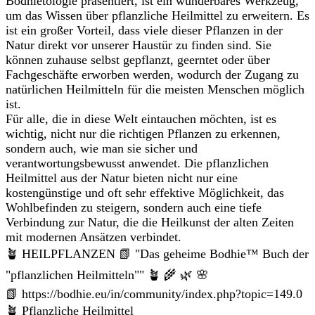
Bodhietologie präsentiert, ist ein wunderbares Werkzeug,
um das Wissen über pflanzliche Heilmittel zu erweitern. Es
ist ein großer Vorteil, dass viele dieser Pflanzen in der
Natur direkt vor unserer Haustür zu finden sind. Sie
können zuhause selbst gepflanzt, geerntet oder über
Fachgeschäfte erworben werden, wodurch der Zugang zu
natürlichen Heilmitteln für die meisten Menschen möglich
ist.
Für alle, die in diese Welt eintauchen möchten, ist es
wichtig, nicht nur die richtigen Pflanzen zu erkennen,
sondern auch, wie man sie sicher und
verantwortungsbewusst anwendet. Die pflanzlichen
Heilmittel aus der Natur bieten nicht nur eine
kostengünstige und oft sehr effektive Möglichkeit, das
Wohlbefinden zu steigern, sondern auch eine tiefe
Verbindung zur Natur, die die Heilkunst der alten Zeiten
mit modernen Ansätzen verbindet.
🪴 HEILPFLANZEN 📗 "Das geheime Bodhie™ Buch der
"pflanzlichen Heilmitteln"" 🪴 🌾 🌿 🌸
📗 https://bodhie.eu/in/community/index.php?topic=149.0
🪴 Pflanzliche Heilmittel