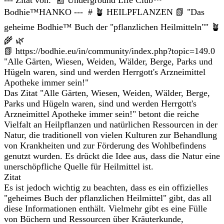
--- Zitat von: 📰 Underground Life Club™
Bodhie™HANKO --- # 🪴 HEILPFLANZEN 📗 "Das
geheime Bodhie™ Buch der "pflanzlichen Heilmitteln"" 🪴
🌾 🌿
📗 https://bodhie.eu/in/community/index.php?topic=149.0
"Alle Gärten, Wiesen, Weiden, Wälder, Berge, Parks und
Hügeln waren, sind und werden Herrgott's Arzneimittel
Apotheke immer sein!"
Das Zitat "Alle Gärten, Wiesen, Weiden, Wälder, Berge,
Parks und Hügeln waren, sind und werden Herrgott's
Arzneimittel Apotheke immer sein!" betont die reiche
Vielfalt an Heilpflanzen und natürlichen Ressourcen in der
Natur, die traditionell von vielen Kulturen zur Behandlung
von Krankheiten und zur Förderung des Wohlbefindens
genutzt wurden. Es drückt die Idee aus, dass die Natur eine
unerschöpfliche Quelle für Heilmittel ist.
Zitat
Es ist jedoch wichtig zu beachten, dass es ein offizielles
"geheimes Buch der pflanzlichen Heilmittel" gibt, das all
diese Informationen enthält. Vielmehr gibt es eine Fülle
von Büchern und Ressourcen über Kräuterkunde,