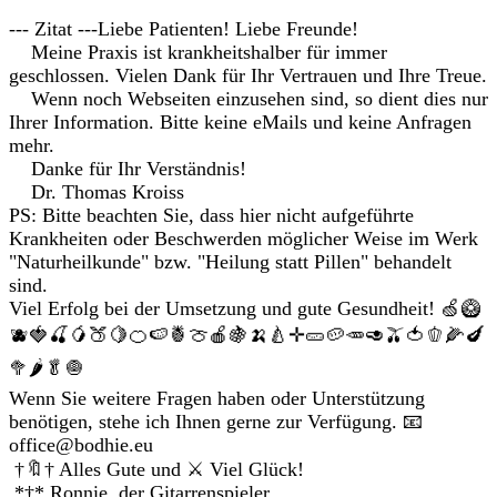
--- Zitat ---Liebe Patienten! Liebe Freunde!
Meine Praxis ist krankheitshalber für immer
geschlossen. Vielen Dank für Ihr Vertrauen und Ihre Treue.
Wenn noch Webseiten einzusehen sind, so dient dies nur
Ihrer Information. Bitte keine eMails und keine Anfragen
mehr.
Danke für Ihr Verständnis!
Dr. Thomas Kroiss
PS: Bitte beachten Sie, dass hier nicht aufgeführte
Krankheiten oder Beschwerden möglicher Weise im Werk
"Naturheilkunde" bzw. "Heilung statt Pillen" behandelt
sind.
Viel Erfolg bei der Umsetzung und gute Gesundheit! 🍏🥝
🫐🍓🍒🥭🍑🍋🍊🍉🍍🍈🍎🍇🍌🍐✛🥒🥔🥕🥑🫒🍅🫑🌽🍆
🥦🌶🥬🧅
Wenn Sie weitere Fragen haben oder Unterstützung
benötigen, stehe ich Ihnen gerne zur Verfügung. 📧
office@bodhie.eu
†🔖† Alles Gute und ⚔ Viel Glück!
*†* Ronnie, der Gitarrenspieler