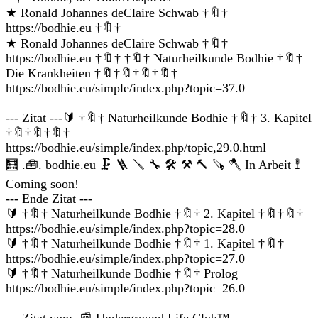
★ Ronald Johannes deClaire Schwab †🔖†
https://bodhie.eu †🔖†
★ Ronald Johannes deClaire Schwab †🔖†
https://bodhie.eu †🔖† †🔖† Naturheilkunde Bodhie †🔖†
Die Krankheiten †🔖†🔖†🔖†🔖†
https://bodhie.eu/simple/index.php?topic=37.0
--- Zitat ---🔰 †🔖† Naturheilkunde Bodhie †🔖† 3. Kapitel
†🔖†🔖†🔖†
https://bodhie.eu/simple/index.php/topic,29.0.html
🧮 .🧰. bodhie.eu 🗜 🪜 🪛 🔧 🛠 ⚒ 🔨 🪚 🪓 In Arbeit 🚏
Coming soon!
--- Ende Zitat ---
🔰 †🔖† Naturheilkunde Bodhie †🔖† 2. Kapitel †🔖†🔖†
https://bodhie.eu/simple/index.php?topic=28.0
🔰 †🔖† Naturheilkunde Bodhie †🔖† 1. Kapitel †🔖†
https://bodhie.eu/simple/index.php?topic=27.0
🔰 †🔖† Naturheilkunde Bodhie †🔖† Prolog
https://bodhie.eu/simple/index.php?topic=26.0