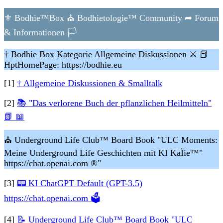
⚜ Bodhie™Box ⛪ Bodhietologie™ Community ➦ Forum
& Informationen 🏳
† Bodhie Box Kategorie Allgemeine Diskussionen ⚔
📕
HptHomePage: https://bodhie.eu
[1]
† Allgemeine Diskussionen & Smalltalk
[2]
📚 "Das verlorene Buch der pflanzlichen Heilmitteln"
📗 📖
⛪ Underground Life Club™ Board Book "ULC Moments:
Meine Underground Life Geschichten mit KI KaÏie™"
https://chat.openai.com ®"
[3]
📟 KI ChatGPT Default (GPT-3.5)
https://chat.openai.com 🗳
[4]
📝 Underground Life Club™ Board Book "ULC