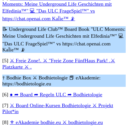
Moments: Meine Underground Life Geschichten mit
Elfedinia™" 💻 "Das ULC FrageSpiel™" vs
https://chat.openai.com KaÏie™ 📡
📝 Underground Life Club™ Board Book "ULC Moments:
Meine Underground Life Geschichten mit Elfedinia™" 💻
"Das ULC FrageSpiel™" vs https://chat.openai.com
KaÏie™ 📡
[5]
⚔ Freie Zone!. ⚔ "Freie Zone FünfHaus Park! .⚔
Platzkarte ⚔ .
† Bodhie Box ⚔ Bodhietologie
📕 eAkademie:
https://bodhietologie.eu
[6]
● ➦ Board ➦ Regeln ULC ➦ Bodhietologie
[7]
⚔ Board Online-Kursen Bodhietologie ⚔ Projekt
Pilot*in
[8]
⚜ eAkademie bodhie.eu ⚔ bodhietologie.eu