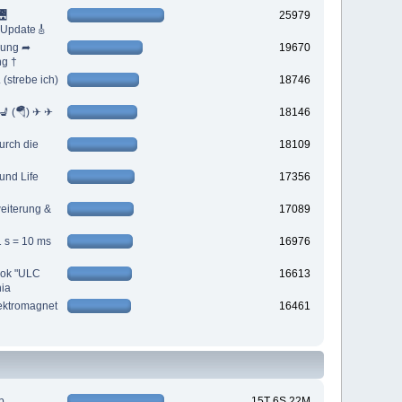
🌉
25979
 Update🎸
rung ➦
19670
ng †
 (strebe ich)
18746
💺 (🪂) ✈ ✈
18146
urch die
18109
nd Life
17356
eiterung &
17089
1 s = 10 ms
16976
ook "ULC
16613
nia
lektromagnet
16461
b
15T 6S 22M