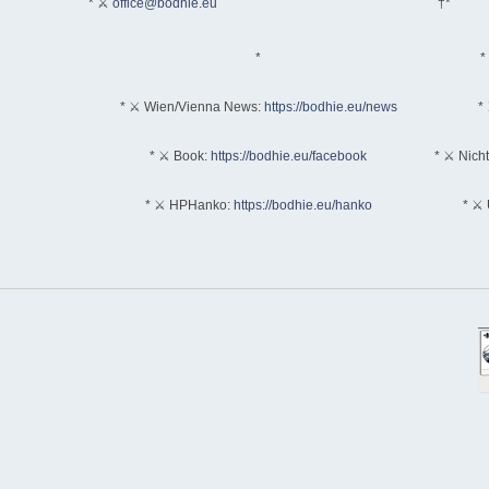
* ⚔
office@bodhie.eu
†*
*
*
* ⚔ Wien/Vienna News:
https://bodhie.eu/news
* 
* ⚔ Book:
https://bodhie.eu/facebook
* ⚔ Nich
* ⚔ HPHanko:
https://bodhie.eu/hanko
* ⚔ 