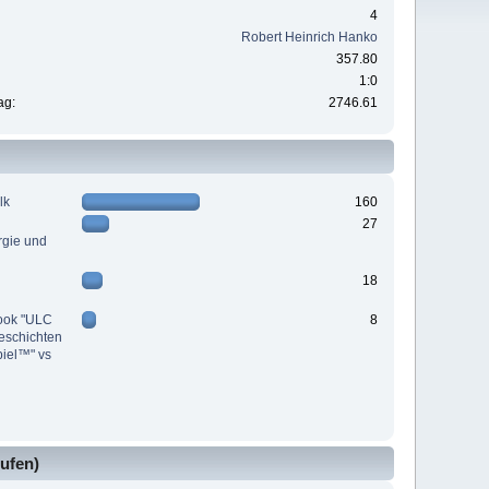
4
Robert Heinrich Hanko
357.80
1:0
ag:
2746.61
lk
160
27
rgie und
18
ook "ULC
8
eschichten
piel™" vs
ufen)