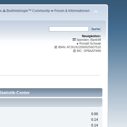
 ⛪ Bodhietologie™ Community ➦ Forum & Informationen
Neuigkeiten:
🔜 Spenden: Bank99
● Ronald Schwab
📰 IBAN: AT261912000025607510
📰 BIC: SPBAATWW
atistik-Center
0.00
0.14
0.14