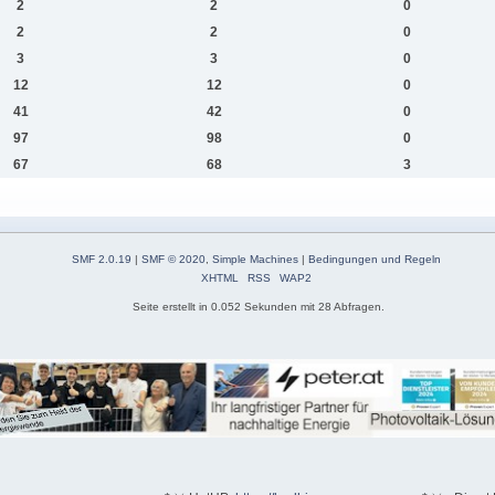
2
2
0
2
2
0
3
3
0
12
12
0
41
42
0
97
98
0
67
68
3
SMF 2.0.19
|
SMF © 2020
,
Simple Machines
|
Bedingungen und Regeln
XHTML
RSS
WAP2
Seite erstellt in 0.052 Sekunden mit 28 Abfragen.