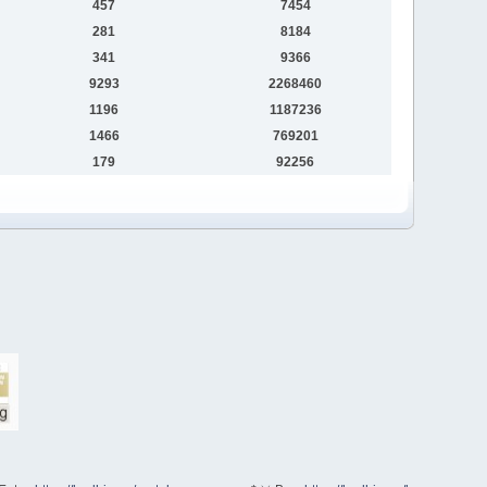
457
7454
281
8184
341
9366
9293
2268460
1196
1187236
1466
769201
179
92256