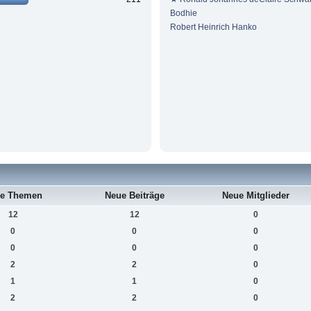
Bodhie
Robert Heinrich Hanko
e Themen
Neue Beiträge
Neue Mitglieder
12
12
0
0
0
0
0
0
0
2
2
0
1
1
0
2
2
0