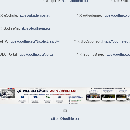
* ⚔ HptHP:
https://bodhie.eu
* ⚔ eDirect 
 ⚔ eSchule:
https://akademos.at
* ⚔ eAkademie:
https://bodhietol
⚔ Bodhie*in:
https://bodhiein.eu
teHP:
https://bodhie.eu/Nicole.Lisa/SMF
* ⚔ ULCsponsor:
https://bodhie.eu
ULC Portal
https://bodhie.eu/portal
* ⚔ BodhieShop:
https://bodhie.e
📩
office@bodhie.eu