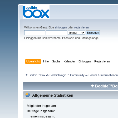
Willkommen
Gast
. Bitte
einloggen
oder
registrieren
.
Einloggen mit Benutzername, Passwort und Sitzungslänge
Übersicht
Hilfe
Suche
Kalender
Einloggen
Registrieren
 ⚜ Bodhie™Box ⛪ Bodhietologie™ Community ➦ Forum & Informationen 
⚜ Bodhie™Box 
Allgemeine Statistiken
Mitglieder insgesamt:
Beiträge insgesamt:
Themen insgesamt: