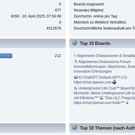
5
Boards insgesamt:
477
Neuestes Mitglied:
9293 - 10. April 2025, 07:56:49
Durchschn. online pro Tag:
0
Männlich zu Weiblich Verhältnis:
4512676
Durchschnittliche Seitenaufrufe pro T
Top 10 Boards
212
† Allgemeine Diskussionen & Smallta
🔖 Allgemeines Diskussions Forum
Konzeptfahrzeugen, Maschinen, Ene
innovative Erfindungen
📟 KI ChatGPT Default (GPT-3.5)
https://chat.openai.com 🗳
📝 Underground Life Club™ Board B
Moments: Meine Underground Life G
mit Elfedinia™" 💻 "Das ULC FrageS
https://chat.openai.com KaÏie™ 📡
Top 10 Themen (nach Aufr