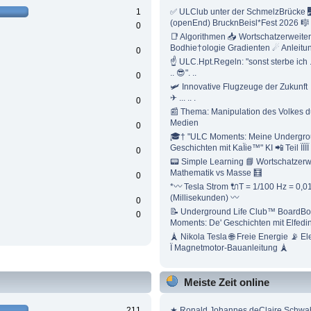
1
✅ ULClub unter der SchmelzBrücke 
(openEnd) BrucknBeisl*Fest 2026 🎼
0
📑 Algorithmen 📥 Wortschatzerweite
Bodhie†ologie Gradienten ☄ Anleitu
0
☝ ULC.Hpt.Regeln: "sonst sterbe ich .
.. 😎". ..
0
🛩 Innovative Flugzeuge der Zukunft 
✈ ... .. .
0
📰 Thema: Manipulation des Volkes d
Medien
0
🎓† "ULC Moments: Meine Undergrou
Geschichten mit KaÏie™" KI 📲 Teil ÏÏÏÏ
0
📟 Simple Learning 📘 Wortschatzerw
Mathematik vs Masse 🧮
0
*〰 Tesla Strom 🔌T = 1/100 Hz = 0,0
(Millisekunden) 〰
0
📝 Underground Life Club™ BoardB
0
Moments: De' Geschichten mit Elfedi
🗼 Nikola Tesla 🌐 Freie Energie 📡 E
Ï Magnetmotor-Bauanleitung 🗼
Meiste Zeit online
211
★ Ronald Johannes deClaire Schwa