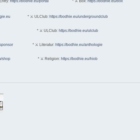
Entry:
https://bodhie.eu/portal
* ⚔ Box:
https://bodhie.eu/box
ogie.eu
* ⚔ ULClub:
https://bodhie.eu/undergroundclub
* ⚔ ULClub:
https://bodhie.eu/ulclub
/sponsor
* ⚔ Literatur:
https://bodhie.eu/anthologie
u/shop
* ⚔ Religion:
https://bodhie.eu/hiob