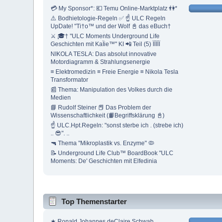
💳 My Sponsor*: 💶 Temu Online-Marktplatz 👫*
⚠️ Bodhietologie-Regeln ✅ ☝ ULC Regeln
UpDate! "Ti†o™ und der Wolf 📓 das eBuch†
⚔ 🎓† "ULC Moments Underground Life
Geschichten mit KaÏie™" KI 📲 Teil (5) ÏÏÏÏÏ
NIKOLA TESLA: Das absolut innovative
Motordiagramm & Strahlungsenergie
≡ Elektromedizin ≡ Freie Energie ≡ Nikola Tesla
Transformator
📰 Thema: Manipulation des Volkes durch die
Medien
📘 Rudolf Steiner 📕 Das Problem der
Wissenschaftlichkeit (📙Begriffsklärung 📓)
☝ ULC.Hpt.Regeln: "sonst sterbe ich . (strebe ich)
.. 😎". ..
🔫 Thema "Mikroplastik vs. Enzyme" 🦠
📝 Underground Life Club™ BoardBook "ULC
Moments: De' Geschichten mit Elfedinia
Top Themenstarter
★ Ronald Johannes deClaire Schwab