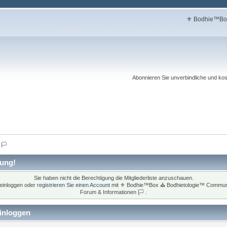
⚜ Bodhie™Box
Abonnieren Sie unverbindliche und kost
🏳  
ung!
Sie haben nicht die Berechtigung die Mitgliederliste anzuschauen.
 einloggen oder
registrieren Sie einen Account
mit ⚜ Bodhie™Box ⛪ Bodhietologie™ Commun
Forum & Informationen 🏳 .
inloggen