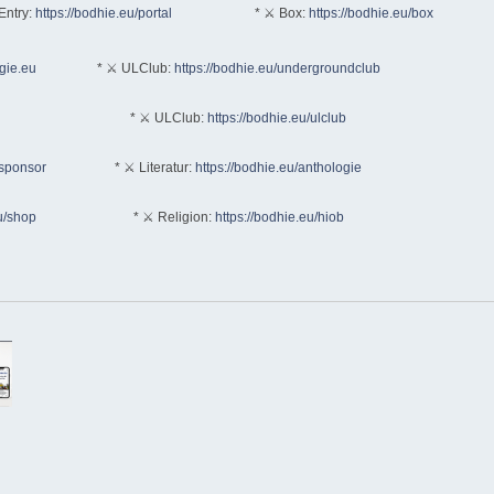
Entry:
https://bodhie.eu/portal
* ⚔ Box:
https://bodhie.eu/box
ogie.eu
* ⚔ ULClub:
https://bodhie.eu/undergroundclub
* ⚔ ULClub:
https://bodhie.eu/ulclub
/sponsor
* ⚔ Literatur:
https://bodhie.eu/anthologie
u/shop
* ⚔ Religion:
https://bodhie.eu/hiob