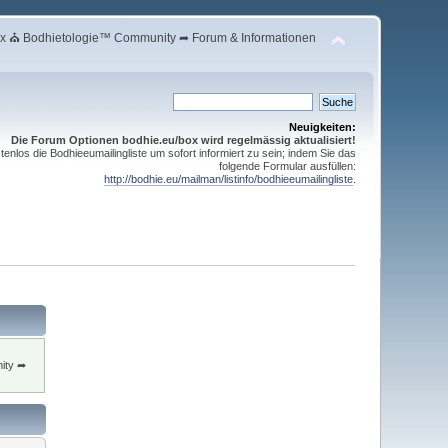
 ⛪ Bodhietologie™ Community ➦ Forum & Informationen
Neuigkeiten:
Die Forum Optionen bodhie.eu/box wird regelmässig aktualisiert!
enlos die Bodhieeumailingliste um sofort informiert zu sein; indem Sie das
folgende Formular ausfüllen:
http://bodhie.eu/mailman/listinfo/bodhieeumailingliste
.
ity ➦