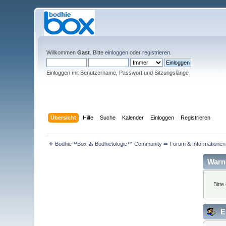
Willkommen
Gast
. Bitte
einloggen
oder
registrieren
.
Einloggen mit Benutzername, Passwort und Sitzungslänge
Übersicht
Hilfe
Suche
Kalender
Einloggen
Registrieren
 ⚜ Bodhie™Box ⛪ Bodhietologie™ Community ➦ Forum & Informationen 
Warn
Bitte
E