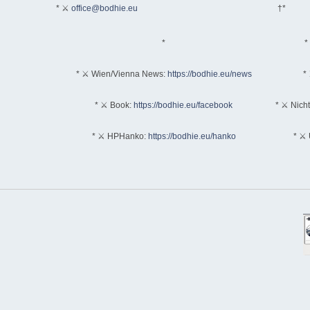
* ⚔
office@bodhie.eu
†*
*
*
* ⚔ Wien/Vienna News:
https://bodhie.eu/news
* 
* ⚔ Book:
https://bodhie.eu/facebook
* ⚔ Nich
* ⚔ HPHanko:
https://bodhie.eu/hanko
* ⚔ 