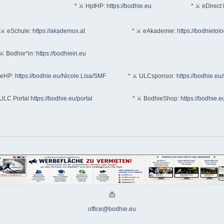
* ⚔ HptHP:
https://bodhie.eu
* ⚔ eDirect 
 ⚔ eSchule:
https://akademos.at
* ⚔ eAkademie:
https://bodhietol
⚔ Bodhie*in:
https://bodhiein.eu
teHP:
https://bodhie.eu/Nicole.Lisa/SMF
* ⚔ ULCsponsor:
https://bodhie.eu
ULC Portal
https://bodhie.eu/portal
* ⚔ BodhieShop:
https://bodhie.e
📩
office@bodhie.eu