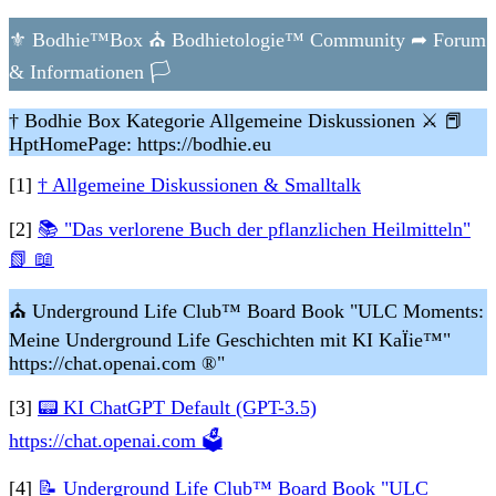
⚜ Bodhie™Box ⛪ Bodhietologie™ Community ➦ Forum
& Informationen 🏳
† Bodhie Box Kategorie Allgemeine Diskussionen ⚔
📕
HptHomePage: https://bodhie.eu
[1]
† Allgemeine Diskussionen & Smalltalk
[2]
📚 "Das verlorene Buch der pflanzlichen Heilmitteln"
📗 📖
⛪ Underground Life Club™ Board Book "ULC Moments:
Meine Underground Life Geschichten mit KI KaÏie™"
https://chat.openai.com ®"
[3]
📟 KI ChatGPT Default (GPT-3.5)
https://chat.openai.com 🗳
[4]
📝 Underground Life Club™ Board Book "ULC