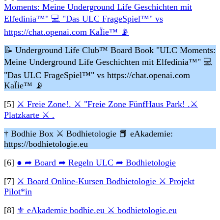
Moments: Meine Underground Life Geschichten mit
Elfedinia™" 💻 "Das ULC FrageSpiel™" vs
https://chat.openai.com KaÏie™ 📡
📝 Underground Life Club™ Board Book "ULC Moments:
Meine Underground Life Geschichten mit Elfedinia™" 💻
"Das ULC FrageSpiel™" vs https://chat.openai.com
KaÏie™ 📡
[5]
⚔ Freie Zone!. ⚔ "Freie Zone FünfHaus Park! .⚔
Platzkarte ⚔ .
† Bodhie Box ⚔ Bodhietologie
📕 eAkademie:
https://bodhietologie.eu
[6]
● ➦ Board ➦ Regeln ULC ➦ Bodhietologie
[7]
⚔ Board Online-Kursen Bodhietologie ⚔ Projekt
Pilot*in
[8]
⚜ eAkademie bodhie.eu ⚔ bodhietologie.eu