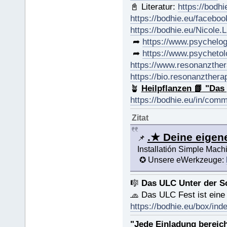
📓 Literatur:
https://bodhi
https://bodhie.eu/faceboo
https://bodhie.eu/Nicole.
➦
https://www.psychelog
➦
https://www.psychetol
https://www.resonanzther
https://bio.resonanzthera
🪴
Heilpflanzen 📗 "Das
https://bodhie.eu/in/com
Zitat
.★ Deine eige
📌
Installatión Simple Mac
✪ Unsere eWerkzeuge:
🎼
Das ULC Unter der S
🧢 Das ULC Fest ist ein
https://bodhie.eu/box/ind
"Jede Einladung bereich