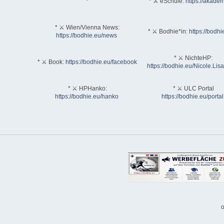
*
* ⚔ eSchule:
https://akadem
* ⚔ Wien/Vienna News:
* ⚔ Bodhie*in:
https://bodhi
https://bodhie.eu/news
* ⚔ NichteHP:
* ⚔ Book:
https://bodhie.eu/facebook
https://bodhie.eu/Nicole.Li
* ⚔ HPHanko:
* ⚔ ULC Portal
https://bodhie.eu/hanko
https://bodhie.eu/portal
o