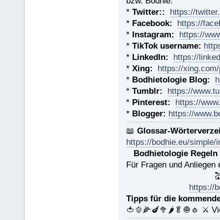
bzw. Bodhie:
*
Twitter::
https://twitt
*
Facebook:
https://fac
*
Instagram:
https://ww
*
TikTok username:
http
*
LinkedIn:
https://link
*
Xing:
https://xing.com
*
Bodhietologie Blog:
h
*
Tumblr:
https://www.tu
*
Pinterest:
https://www
*
Blogger:
https://www.b
📖
Glossar-Wörterverze
https://bodhie.eu/simple/
Bodhietologie Regeln
Für Fragen und Anliegen 

https://
Tipps für die kommende
🍅🫑🌽🍆🥦🌶🥬🧅🧄 ⚔ Vi