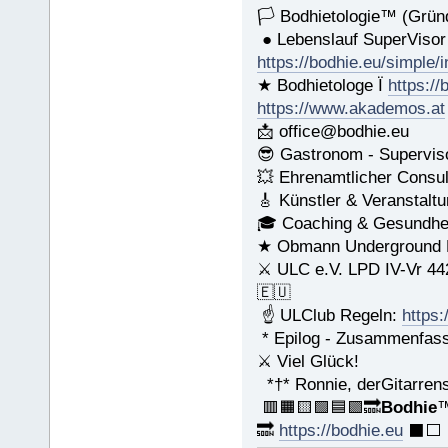
🏳 Bodhietologie™ (Gründ
● Lebenslauf SuperViso
https://bodhie.eu/simple/
★ Bodhietologe Ï
https://
https://www.akademos.at
📩 office@bodhie.eu
😎 Gastronom - Supervis
💥 Ehrenamtlicher Consul
🎸 Künstler & Veranstalt
🎓 Coaching & Gesundhei
★ Obmann Underground Li
⚔ ULC e.V. LPD IV-Vr 44
🇪🇺
☝ ULClub Regeln:
https:
* Epilog - Zusammenfassun
⚔ Viel Glück!
*†* Ronnie, derGitarrens
🟥🟧🟨🟩🟦🟪🔜
Bodhie
🔜
https://bodhie.eu
⬛️⬜️