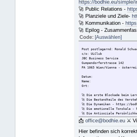
https://bodhie.eu/simple/
🚀 Public Relations -
http
🚀 Planziele und Ziele-
ht
🚀 Kommunikation -
https
🚀 Epilog - Zusammenfassu
Code:
[Auswählen]
Post postlagernd: Ronald Schwa
c/o: ULClub
JBC Business Service
Gumpendorferstrasse 142
PA 1065 Wien/Vienna - österrei
Datum:
Name:
Ort:
🚀 Die erste Blockade beim Ler
🚀 Die Bestandteile des Verste
🚀 Die Dynamiken - https://bod
🚀 Die emotionelle Tonskala - 
🚀 Die Antisoziale Persönlichk
🚀 Die Lösung für Konflikte - 
📩
office@bodhie.eu
⚔ Vi
🚀 Lösungen für eine gefährlic
🚀 Ethik unjd die Zustände - h
Hier befinden sich korrek
🚀 Integrität und Ehrlichkeit 
🚀 🟡 Wie Sie jemandem helfen 