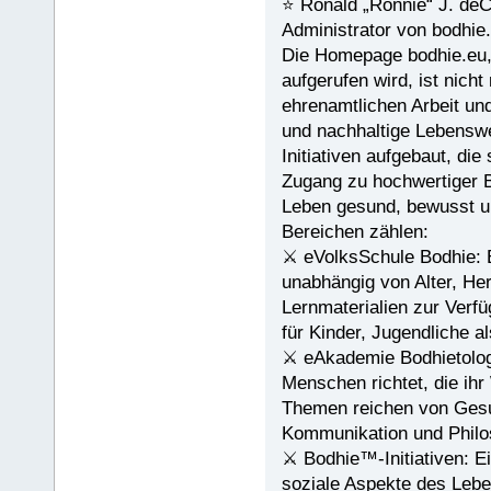
⭐️ Ronald „Ronnie“ J. de
Administrator von bodhie
Die Homepage bodhie.eu, 
aufgerufen wird, ist nich
ehrenamtlichen Arbeit un
und nachhaltige Lebenswe
Initiativen aufgebaut, di
Zugang zu hochwertiger Bi
Leben gesund, bewusst un
Bereichen zählen:
⚔ eVolksSchule Bodhie: Ei
unabhängig von Alter, Her
Lernmaterialien zur Verfü
für Kinder, Jugendliche 
⚔ eAkademie Bodhietologi
Menschen richtet, die ih
Themen reichen von Gesu
Kommunikation und Philos
⚔ Bodhie™-Initiativen: Ei
soziale Aspekte des Leben