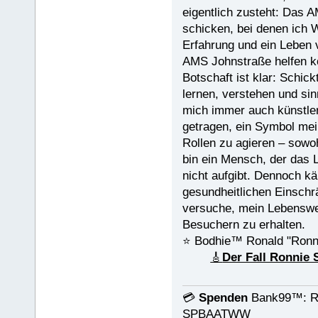
eigentlich zusteht: Das A
schicken, bei denen ich W
Erfahrung und ein Leben 
AMS Johnstraße helfen k
Botschaft ist klar: Schic
lernen, verstehen und sin
mich immer auch künstler
getragen, ein Symbol mein
Rollen zu agieren – sowoh
bin ein Mensch, der das L
nicht aufgibt. Dennoch kä
gesundheitlichen Einschr
versuche, mein Lebenswe
Besuchern zu erhalten.
⭐️ Bodhie™ Ronald "Ronn
🎸
Der Fall Ronnie
💳
Spenden
Bank99™: Ro
SPBAATWW