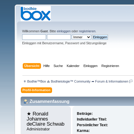
Willkommen
Gast
. Bitte
einloggen
oder
registrieren
.
Einloggen mit Benutzername, Passwort und Sitzungslänge
Übersicht
Hilfe
Suche
Kalender
Einloggen
Registrieren
 ⚜ Bodhie™Box ⛪ Bodhietologie™ Community ➦ Forum & Informationen 🏳 
Profil-Information
Zusammenfassung
★ Ronald 
Beiträge:
Johannes 
Individueller Titel:
deClaire Schwab 
Persönlicher Text:
Administrator
Karma: