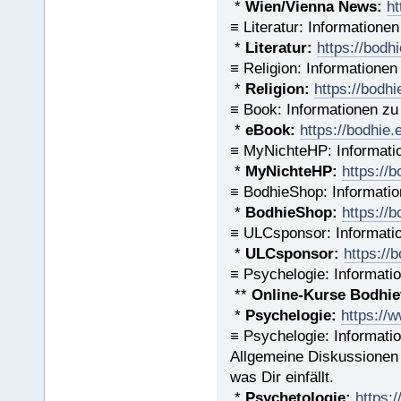
*
Wien/Vienna News:
ht
≡ Literatur: Informatione
*
Literatur:
https://bodh
≡ Religion: Informationen
*
Religion:
https://bodhi
≡ Book: Informationen zu
*
eBook:
https://bodhie
≡ MyNichteHP: Informati
*
MyNichteHP:
https://
≡ BodhieShop: Informati
*
BodhieShop:
https://
≡ ULCsponsor: Informati
*
ULCsponsor:
https://
≡ Psychelogie: Informati
**
Online-Kurse Bodhiet
*
Psychelogie:
https://
≡ Psychelogie: Informati
Allgemeine Diskussionen 
was Dir einfällt.
*
Psychetologie:
https: