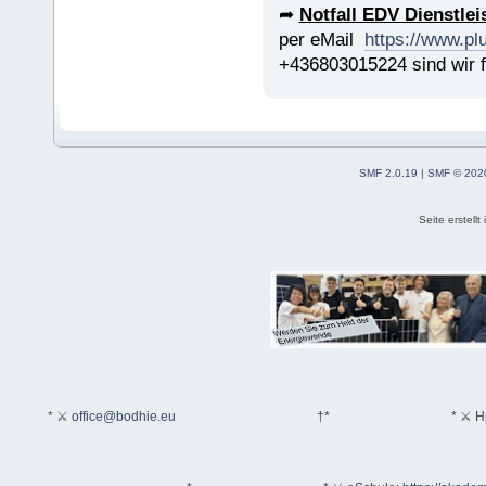
➦
Notfall EDV Dienstle
per eMail
https://www.pl
+436803015224 sind wir fü
SMF 2.0.19
|
SMF © 202
Seite erstell
* ⚔
office@bodhie.eu
†*
* ⚔ H