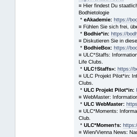
≡ Hier findest Du staatl
Bodhietologie
*
eAkademie:
https://bo
≡ Fühlen Sie sich frei, ü
*
Bodhie*in:
https://bod
≡ Diskutieren Sie in diese
*
BodhieBox:
https://bo
≡ ULC*Staffs: Informati
Life Clubs.
*
ULC†Staffs»:
https://
≡ ULC Projekt Pilot*in: I
Clubs.
*
ULC Projekt Pilot*in:
≡ WebMaster: Informatio
*
ULC WebMaster:
http
≡ ULC*Moments: Informat
Club.
*
ULC*Momen†s:
https
≡ Wien/Vienna News: Nac