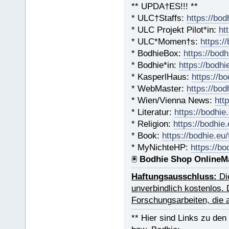
** UPDA†ES!!! **
* ULC†Staffs:
https://bo
* ULC Projekt Pilot*in:
ht
* ULC*Momen†s:
https:/
* BodhieBox:
https://bodh
* Bodhie*in:
https://bodhi
* KasperlHaus:
https://b
* WebMaster:
https://bod
* Wien/Vienna News:
htt
* Literatur:
https://bodhie
* Religion:
https://bodhie.
* Book:
https://bodhie.eu
* MyNichteHP:
https://b
🖲
Bodhie Shop OnlineM
Haftungsausschluss:
Die
unverbindlich kostenlos. 
Forschungsarbeiten, die
** Hier sind Links zu de