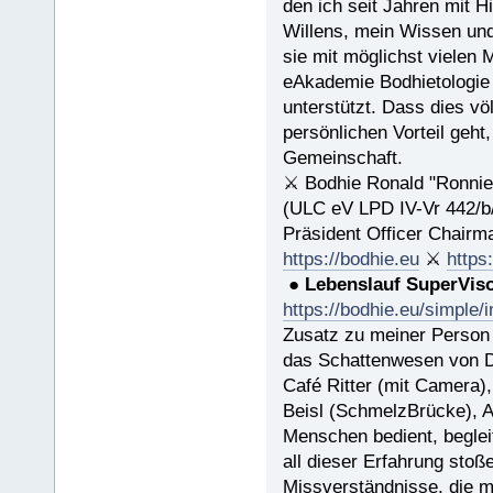
den ich seit Jahren mit H
Willens, mein Wissen und
sie mit möglichst vielen 
eAkademie Bodhietologie w
unterstützt. Dass dies vö
persönlichen Vorteil geh
Gemeinschaft.
⚔ Bodhie Ronald "Ronnie
(ULC eV LPD IV-Vr 442/
Präsident Officer Chairm
https://bodhie.eu
⚔
https
●
Lebenslauf SuperVis
https://bodhie.eu/simple/
Zusatz zu meiner Person 
das Schattenwesen von 
Café Ritter (mit Camera),
Beisl (SchmelzBrücke), A
Menschen bedient, begleit
all dieser Erfahrung sto
Missverständnisse, die m