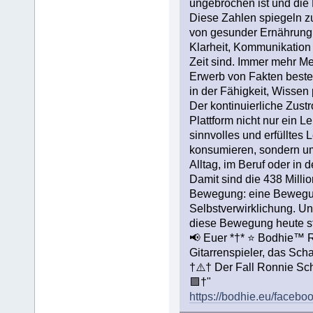
ungebrochen ist und die
Diese Zahlen spiegeln z
von gesunder Ernährung 
Klarheit, Kommunikation 
Zeit sind. Immer mehr Me
Erwerb von Fakten besteh
in der Fähigkeit, Wissen
Der kontinuierliche Zustr
Plattform nicht nur ein L
sinnvolles und erfülltes
konsumieren, sondern um
Alltag, im Beruf oder in 
Damit sind die 438 Milli
Bewegung: eine Bewegung
Selbstverwirklichung. Un
diese Bewegung heute stär
📢 Euer *†* ⭐️ Bodhie™ 
Gitarrenspieler, das S
†⚠️† Der Fall Ronnie S
🟪†"
https://bodhie.eu/facebo