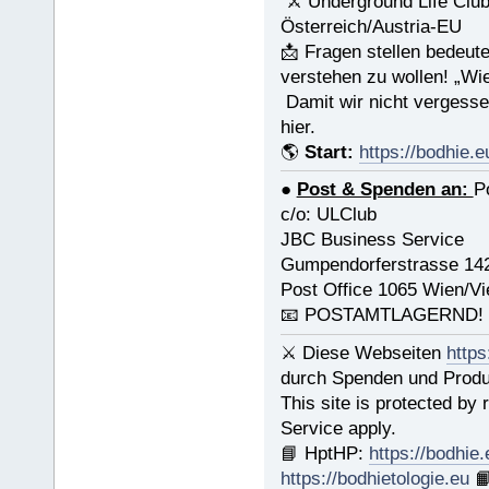
⚔ Underground Life Club
Österreich/Austria-EU
📩 Fragen stellen bedeut
verstehen zu wollen! „Wi
Damit wir nicht vergesse
hier.
🌎
Start:
https://bodhie.e
●
Post & Spenden an:
P
c/o: ULClub
JBC Business Service
Gumpendorferstrasse 14
Post Office 1065 Wien/Vi
📧 POSTAMTLAGERND!
⚔ Diese Webseiten
https
durch Spenden und Produk
This site is protected b
Service apply.
📘 HptHP:
https://bodhie.
https://bodhietologie.eu
