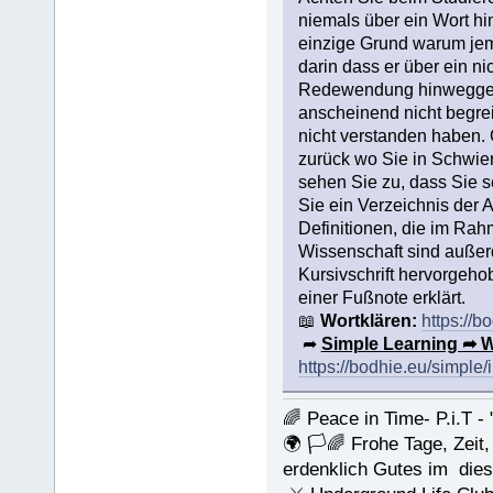
niemals über ein Wort hi
einzige Grund warum jema
darin dass er über ein n
Redewendung hinweggegan
anscheinend nicht begrei
nicht verstanden haben.
zurück wo Sie in Schwier
sehen Sie zu, dass Sie 
Sie ein Verzeichnis der Au
Definitionen, die im Ra
Wissenschaft sind außerd
Kursivschrift hervorgeho
einer Fußnote erklärt.
📖
Wortklären:
https://b
➦
Simple Learning ➦ 
https://bodhie.eu/simple/
🌈 Peace in Time- P.i.T - 
🌍 🏳🌈 Frohe Tage, Zeit
erdenklich Gutes im die