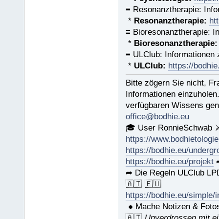
≡ Resonanztherapie: Info
*
Resonanztherapie:
ht
≡ Bioresonanztherapie: I
*
Bioresonanztherapie:
≡ ULClub: Informationen
*
ULClub:
https://bodhie
Bitte zögern Sie nicht, 
Informationen einzuholen
verfügbaren Wissens gena
office@bodhie.eu
🎓 User RonnieSchwab ⚔
https://www.bodhietologie
https://bodhie.eu/underg
https://bodhie.eu/projekt
➦
➦ Die Regeln ULClub LPD
🇦🇹 🇪🇺
https://bodhie.eu/simple/
● Mache Notizen & Foto
🇦🇹
Unverdrossen mit e