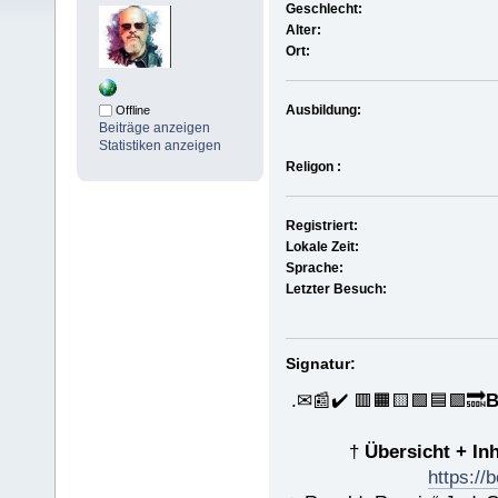
Geschlecht:
Alter:
Ort:
Ausbildung:
Offline
Beiträge anzeigen
Statistiken anzeigen
Religon :
Registriert:
Lokale Zeit:
Sprache:
Letzter Besuch:
Signatur:
.✉📰✔️ 🟥🟧🟨🟩🟦🟪🔜
B
†
Übersicht + In
https://