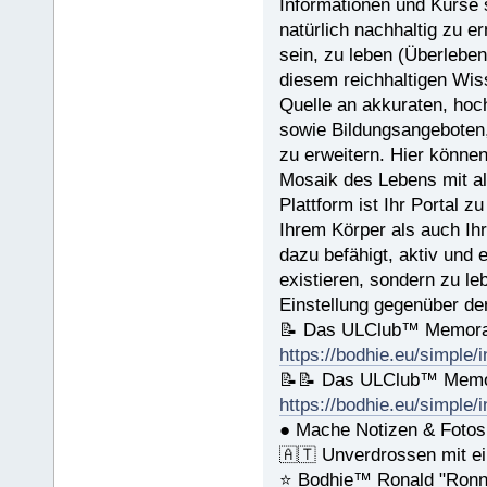
Informationen und Kurse s
Wie Sie jemandem helfen können
natürlich nachhaltig zu er
🚀 Werkzeuge für den Arbeitspl
🚀 Die Ehe - https://bodhie.eu
sein, zu leben (Überleben
🚀 Kinder - https://bodhie.eu/
diesem reichhaltigen Wis
🚀 Ermittlung und ihr Gebrauch
🚀 Grundlagen des Organisieren
Quelle an akkuraten, hoch
🚀 Public Relations - https://
sowie Bildungsangeboten, 
🚀 Planziele und Ziele- https:
🚀 Kommunikation - https://bod
zu erweitern. Hier können
Mosaik des Lebens mit al
Name (BlockBuchStaben)/eMail A
Plattform ist Ihr Portal z
Ihrem Körper als auch Ih
Spende € ______.- liegt bei!
dazu befähigt, aktiv und 
existieren, sondern zu l
Einstellung gegenüber de
📝 Das ULClub™ Memoran
https://bodhie.eu/simple/
📝📝 Das ULClub™ Memor
https://bodhie.eu/simple/
● Mache Notizen & Fotos
🇦🇹 Unverdrossen mit e
⭐️ Bodhie™ Ronald "Ronn