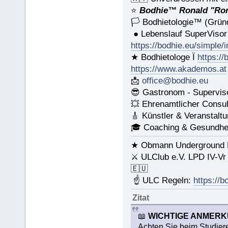
⭐️
Bodhie™ Ronald "Ron
🏳 Bodhietologie™ (Gründ
● Lebenslauf SuperViso
https://bodhie.eu/simple/
★ Bodhietologe Ï
https://
https://www.akademos.at
📩
office@bodhie.eu
😎 Gastronom - Supervis
💥 Ehrenamtlicher Consul
🎸 Künstler & Veranstalt
🎓 Coaching & Gesundhei
★ Obmann Underground Li
⚔ ULClub e.V. LPD IV-Vr
🇪🇺
☝ ULC Regeln:
https://b
Zitat
📖
WICHTIGE ANMER
Achten Sie beim Studiere