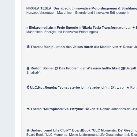
NIKOLA TESLA: Das absolut innovative Motordiagramm & Strahlung
Konzeptfahrzeugen, Maschinen, Energie und innovative Erfindungen
)
≡ Elektromedizin ≡ Freie Energie ≡ Nikola Tesla Transformator
von
★ 
Maschinen, Energie und innovative Erfindungen
)
📰 Thema: Manipulation des Volkes durch die Medien
von
★ Ronald J
📘 Rudolf Steiner 📕 Das Problem der Wissenschaftlichkeit (📙Begriff
Smalltalk
)
☝ ULC.Hpt.Regeln: "sonst sterbe ich . (strebe ich) .. 😎". ..
von
★ Rona
🔫 Thema "Mikroplastik vs. Enzyme" 🦠
von
★ Ronald Johannes deClai
📝 Underground Life Club™ BoardBook "ULC Moments: De' Geschich
Board Book "ULC Moments: Meine Underground Life Geschichten mit Elfed