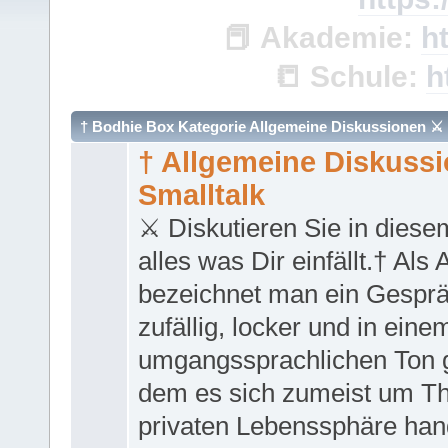
📕
Akademie:
h
📒
Schule:
h
† Bodhie Box Kategorie Allgemeine Diskussionen ⚔
† Allgemeine Diskuss
Smalltalk
⚔ Diskutieren Sie in diese
alles was Dir einfällt.† Als
bezeichnet man ein Gesprä
zufällig, locker und in eine
umgangssprachlichen Ton ge
dem es sich zumeist um T
privaten Lebenssphäre han