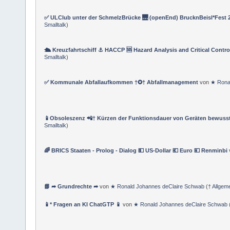
✅ ULClub unter der SchmelzBrücke 🌉 (openEnd) BrucknBeisl*Fest 
Smalltalk
)
🛳 Kreuzfahrtschiff ⚓ HACCP 🆘 Hazard Analysis and Critical Contro
Smalltalk
)
✅ Kommunale Abfallaufkommen †✪† Abfallmanagement
von
★ Rona
📱Obsoleszenz 📲† Kürzen der Funktionsdauer von Geräten bewusst
Smalltalk
)
🌈 BRICS Staaten - Prolog - Dialog 💵 US-Dollar 💶 Euro 💴 Renminbi
📘 ➦ Grundrechte ➦
von
★ Ronald Johannes deClaire Schwab
(
† Allgem
📱* Fragen an KI ChatGTP 📱
von
★ Ronald Johannes deClaire Schwab