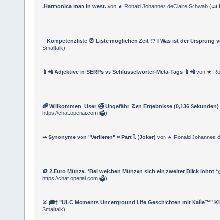
.Harmonica man in west.
von
★ Ronald Johannes deClaire Schwab
(
📟 
≡ Kompetenzliste ⏰ Liste möglichen Zeit !? Ï Was ist der Ursprung 
Smalltalk
)
📱📲 Adjektive in SERPs vs Schlüsselwörter-Meta-Tags 📱📲
von
★ Ro
🌈 Willkommen! User 🚭 Ungefähr ☡en Ergebnisse (0,136 Sekunden)
https://chat.openai.com 🗳
)
➦ Synonyme von "Verlieren" ≡ Part Ï. (Joker)
von
★ Ronald Johannes d
🪙 2.Euro Münze. *Bei welchen Münzen sich ein zweiter Blick lohnt *
https://chat.openai.com 🗳
)
⚔ 🎓† "ULC Moments Underground Life Geschichten mit KaÏie™" KI 📲 T
Smalltalk
)