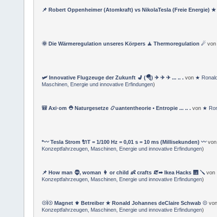
📌 Robert Oppenheimer (Atomkraft) vs NikolaTesla (Freie Energie) 
🌞 Die Wärmeregulation unseres Körpers 🧘 Thermoregulation ☄
vo
🛩 Innovative Flugzeuge der Zukunft 💺 (🪂) ✈ ✈ ✈ ... .. .
von
★ Ronald
Maschinen, Energie und innovative Erfindungen
)
🎒 Axi·om ⛑ Naturgesetze 📿uantentheorie • Entropie ... .. .
von
★ Ron
*〰 Tesla Strom 🔌T = 1/100 Hz = 0,01 s = 10 ms (Millisekunden) 〰
vo
Konzeptfahrzeugen, Maschinen, Energie und innovative Erfindungen
)
📌 How man 🧔, woman 👩 or child 👶 crafts 🧯➦ Ikea Hacks 🛗 🪛
von
Konzeptfahrzeugen, Maschinen, Energie und innovative Erfindungen
)
☉Ï☉ Magnet ⚜ Betreiber ★ Ronald Johannes deClaire Schwab ☉
vo
Konzeptfahrzeugen, Maschinen, Energie und innovative Erfindungen
)