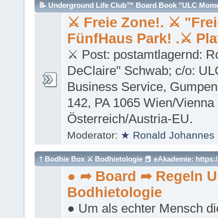
📝 Underground Life Club™ Board Book "ULC Moment
⚔ Freie Zone!. ⚔ "Fre
"Das ULC FrageSpiel™" vs https://chat.openai.com 
FünfHaus Park! .⚔ Pla
⚔ Post: postamtlagernd: R
DeClaire" Schwab; c/o: UL
Business Service, Gumpend
142, PA 1065 Wien/Vienna 
Österreich/Austria-EU.
Moderator:
★ Ronald Johannes 
† Bodhie Box ⚔ Bodhietologie
📕 eAkademie: https:/
● ➦ Board ➦ Regeln 
Bodhietologie
● Um als echter Mensch die