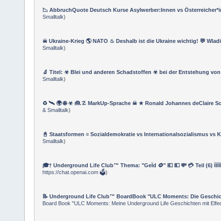
📉 AbbruchQuote Deutsch Kurse Asylwerber:Innen vs Österreicher*i
Smalltalk
)
☠ Ukraine-Krieg 🌎 NATO ♨ Deshalb ist die Ukraine wichtig! 💬 Wladi
Smalltalk
)
🔬 Titel: ☣ Blei und anderen Schadstoffen ☣ bei der Entstehung v
Smalltalk
)
♻ 🛰 🌍 🌐 ☣ 🧰.☡ MarkUp-Sprache ☠ ★ Ronald Johannes deClaire 
& Smalltalk
)
📓 Staatsformen ≡ Sozialdemokratie vs Internationalsozialismus v
Smalltalk
)
🎓† Underground Life Club™ Thema: "GeÏd 🪙" 💶 💵 💸 💳 Teil (6) ÏÏÏÏÏ
https://chat.openai.com 🗳
)
📝 Underground Life Club™ BoardBook "ULC Moments: Die Geschicht
Board Book "ULC Moments: Meine Underground Life Geschichten mit Elfed