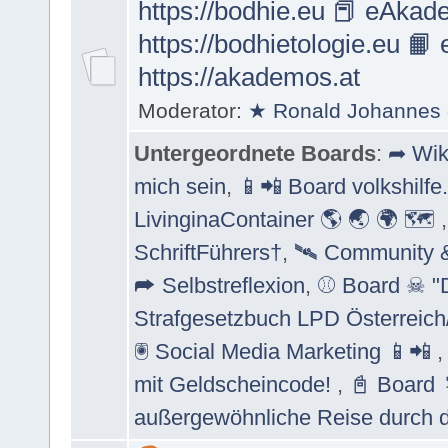
https://bodhie.eu
📕 eAkad
https://bodhietologie.eu
📙 
https://akademos.at
Moderator:
★ Ronald Johannes 
Untergeordnete Boards
:
➦ Wik
mich sein
,
📱📲 Board volkshilfe
LivinginaContainer 🌎 🌏 🌍 🗺
SchriftFührers†
,
🛰 Community 
➦ Selbstreflexion
,
⚾ Board ☠ "D
Strafgesetzbuch LPD Österreich
🖲 Social Media Marketing 📱📲
mit Geldscheincode!
,
📓 Board 
außergewöhnliche Reise durch 