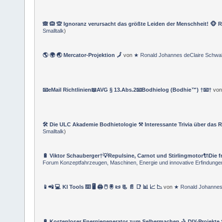
🙈 🙉 🙊 Ignoranz verursacht das größte Leiden der Menschheit! 🐵 R
Smalltalk
)
🌎 🌍 🌏 Mercator-Projektion 🗾
von
★ Ronald Johannes deClaire Schwa
📧eMail Richtlinien📖AVG § 13.Abs.2📧Bodhielog (Bodhie™) †📧†
vo
🛠 Die ULC Akademie Bodhietologie ⚒ Interessante Trivia über das 
Smalltalk
)
🔋 Viktor Schauberger†💡Repulsine, Carnot und Stirlingmotor🔌Die fr
Forum Konzeptfahrzeugen, Maschinen, Energie und innovative Erfindunge
📱📲 💻 KI Tools ⌨️ 🖥️ 🖨️ 🖱️ 🖲️ 📜 📃 📄 📑 📊 📈 📉
von
★ Ronald Johannes
🔋 Kostenloser Energiegenerator zum Selbermachen 🪒 DIY-Projekte 