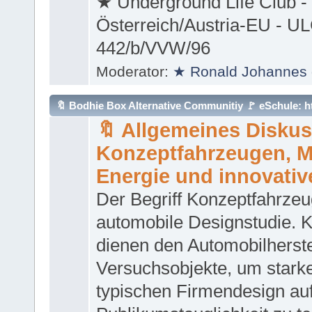
★ Underground Life Club -
Österreich/Austria-EU - UL
442/b/VVW/96
Moderator:
★ Ronald Johannes 
🔖 Bodhie Box Alternative Communitiy
🚩 eSchule: 
🔖 Allgemeines Disku
Konzeptfahrzeugen, M
Energie und innovativ
Der Begriff Konzeptfahrzeu
automobile Designstudie. 
dienen den Automobilherste
Versuchsobjekte, um star
typischen Firmendesign auf