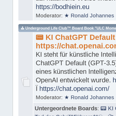
https://bodhiein.eu
Moderator:
★ Ronald Johannes 
⛪ Underground Life Club™ Board Book "ULC Moment
📟 KI ChatGPT Default
https://chat.openai.com ®"
https://chat.openai.co
KI steht für künstliche Intel
ChatGPT Default (GPT-3.5) 
eines künstlichen Intellige
OpenAI entwickelt wurde.
h
Ï
https://chat.openai.com/
Moderator:
★ Ronald Johannes 
Untergeordnete Boards
:
📟 KI