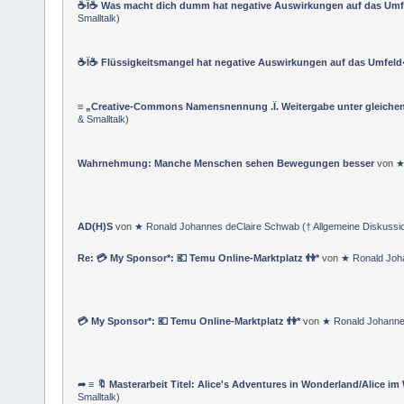
☕Ï☕ Was macht dich dumm hat negative Auswirkungen auf das Umf
Smalltalk
)
☕Ï☕ Flüssigkeitsmangel hat negative Auswirkungen auf das Umfeld
≡ „Creative-Commons Namensnennung .Ï. Weitergabe unter gleiche
& Smalltalk
)
Wahrnehmung: Manche Menschen sehen Bewegungen besser
von
★
AD(H)S
von
★ Ronald Johannes deClaire Schwab
(
† Allgemeine Diskussi
Re: 💳 My Sponsor*: 💶 Temu Online-Marktplatz 👫*
von
★ Ronald Joh
💳 My Sponsor*: 💶 Temu Online-Marktplatz 👫*
von
★ Ronald Johanne
➦ ≡ 🔖 Masterarbeit Titel: Alice's Adventures in Wonderland/Alice i
Smalltalk
)