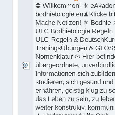
⛔ Willkommen! ⚜ eAkadem
bodhietologie.eu♟Klicke bitte
Mache Notizen! ⚜ Bodhie 
ULC Bodhietologie Regeln 
ULC-Regeln & DeutschKurs
TraningsÜbungen & GLOS
Nomenklatur ✉ Hier befinde
übergeordnete, unverbindli
Informationen sich zubilde
studieren; sich gesund und 
ernähren, geistig klug zu sei
das Leben zu sein, zu lebe
weiter konstrukiv, kommunik