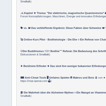
Smalltalk
)
.⚔.Kapitel ⚜ Thema: "Der elektrische, magnetische Quantenmotor"♟
Forum Konzeptfahrzeugen, Maschinen, Energie und innovative Erfindunge
🐕 vs. 🐖 Das verblüffende Ergebnis: Diese Fakten über Schweine 🐖 T
🚀 Online-Kurs Pilot - Bodhietologie - Die Ehe ≡ Ein Referat von Ch
☉Der Buddhismus †☉† Bodhie™ Referat: Die Bedeutung des Schrift
Diskussionen & Smalltalk
)
⚜ Berühmte Erfinder ⚜ Das sind ihre weniger bekannten Erfindung
⌨ Anti-Cheat-Tools 🖥 Unfaires Spielen 🖲 Makros und Bots 🪫
von
★ 
https://chat.openai.com 🗳
)
📗 Die Wahrheit über die Alzheimer Mythen ≡ Ein Mangel an Vitamine
Smalltalk
)