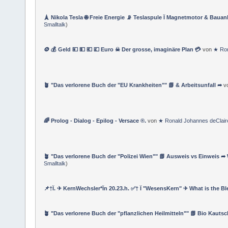
🗼 Nikola Tesla 🌐 Freie Energie 📡 Teslaspule Ï Magnetmotor & Bauan
Smalltalk
)
🪙 💰 Geld 💴 💵 💶 💷 Euro ☠ Der grosse, imaginäre Plan 💳
von
★ Ron
🪴 "Das verlorene Buch der "EU Krankheiten"" 📗 & Arbeitsunfall ➦
v
🌈 Prolog - Dialog - Epilog - Versace ®.
von
★ Ronald Johannes deClai
🪴 "Das verlorene Buch der "Polizei Wien"" 📗 Ausweis vs Einweis ➦
Smalltalk
)
📌†Ï. ✈ KernWechsler*Ïn 20.23.h. ✅† Ï "WesensKern" ✈ What is the Bl
🪴 "Das verlorene Buch der "pflanzlichen Heilmitteln"" 📗 Bio Kauts