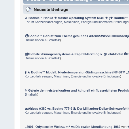
Neueste Beiträge
⚔ Bodhie™ Hanko ★ Master Operating System MOS ★ (⚜ Bodhie™ 
Forum Konzeptfahrzeugen, Maschinen, Energie und innovative Erfindunge
🚭Bodhie™ Gerüst zum Thema gesundes Altern/SWISS100/Hundert
Diskussionen & Smalltalk
)
📰Globale VermögensSysteme & KapitalMarktLogik 📓LehrModul 🏛
Diskussionen & Smalltalk
)
🧪 ★ Bodhie™ Modell: Niedertemperatur-Stirlingmaschine (NT-STM „
Konzeptfahrzeugen, Maschinen, Energie und innovative Erfindungen
)
✨ Galerie der meistverkauften und kulturell einflussreichsten Produk
Smalltalk
)
🛫Airbus A380 vs. Boeing 777‑9 🛬 Der Milliarden-Dollar-Softwarefehl
Konzeptfahrzeugen, Maschinen, Energie und innovative Erfindungen
)
„2001: Odyssee im Weltraum“ vs Die realen Mondlandung 1969
von
★