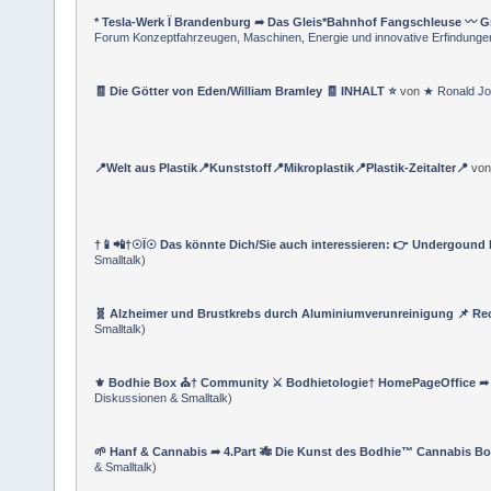
* Tesla-Werk Ï Brandenburg ➦ Das Gleis*Bahnhof Fangschleuse 〰
Forum Konzeptfahrzeugen, Maschinen, Energie und innovative Erfindunge
🧾 Die Götter von Eden/William Bramley 🧾 INHALT ⭐️
von
★ Ronald Jo
📍Welt aus Plastik📍Kunststoff📍Mikroplastik📍Plastik-Zeitalter📍
vo
†📱📲†☉Ï☉ Das könnte Dich/Sie auch interessieren: 👉 Undergound L
Smalltalk
)
🧬 Alzheimer und Brustkrebs durch Aluminiumverunreinigung 📌 Rec
Smalltalk
)
⚜ Bodhie Box ⛪† Community ⚔ Bodhietologie† HomePageOffice ➦ 
Diskussionen & Smalltalk
)
🌱 Hanf & Cannabis ➦ 4.Part 🎋 Die Kunst des Bodhie™ Cannabis B
& Smalltalk
)