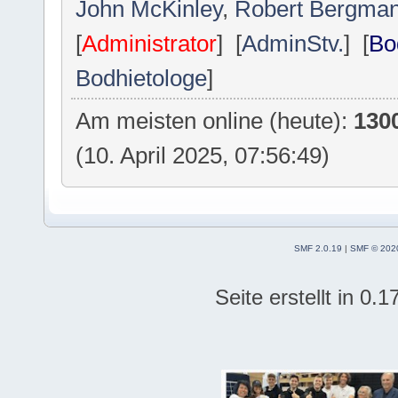
John McKinley
,
Robert Bergma
[
Administrator
] [
AdminStv.
] [
Bo
Bodhietologe
]
Am meisten online (heute):
130
(10. April 2025, 07:56:49)
SMF 2.0.19
|
SMF © 202
Seite erstellt in 0