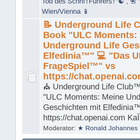
Tod des Schrif†Führers†"☯
,
📇
Wien/Vienna 📱
📝 Underground Life 
Book "ULC Moments: 
Underground Life Ges
Elfedinia™" 💻 "Das 
FrageSpiel™" vs
https://chat.openai.c
⛪ Underground Life Club
"ULC Moments: Meine Unde
Geschichten mit Elfedinia™
https://chat.openai.com Ka
Moderator:
★ Ronald Johannes 