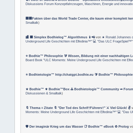
Diskussions Forum Konzeptfahrzeugen, Maschinen, Energie und innovativ
🏢🏢Fakten über das World Trade Center, die kaum einer komplett ke
Smalltalk
)
🏬 🟦 Simplex Bodhielog™ Algorithmus 📱📲
von
★ Ronald Johannes d
Underground Life Geschichten mit Elfedinia™" 💻 "Das ULC FrageSpiel™" 
⭐️ Bodhie™ Philosophie 🔰 Wissen, Bildung mit einer nachhaltigen 
Board Book "ULC Moments: Meine Underground Life Geschichten mit Elfed
⭐️ Bodhietologie™ http://chatgpt.bodhie.eu 🔰 Bodhie™ Philosophie
★ Bodhie™ ⚜ Bodhie™Box ⛪ Bodhietologie™ Community ➦ Forum 
Diskussionen & Smalltalk
)
🔖 Thema ≡ Zitate 🔖 "Der Tod des Schrif†Führers†" ⚔ Viel Glück! ✌
v
Moments: Meine Underground Life Geschichten mit Elfedinia™" 💻 "Das U
🛡️ Der imaginär Krieg um das Wasser 📑 Bodhie™ eBook ♻ Prolog
v