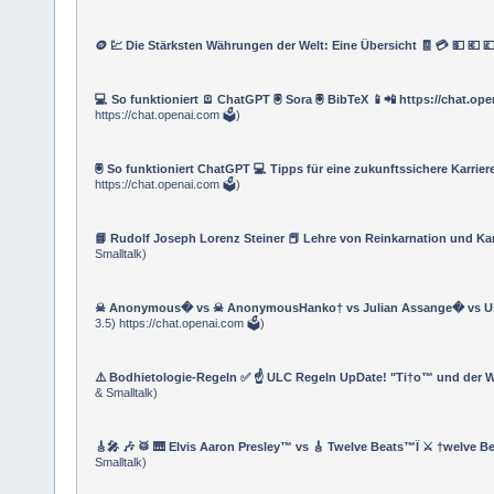
🪙 💹 Die Stärksten Währungen der Welt: Eine Übersicht 🧾 💳 💵 💶 💷
💻 So funktioniert 🪫 ChatGPT 🖲 Sora 🖲 BibTeX 📱📲 https://chat.op
https://chat.openai.com 🗳
)
🖲 So funktioniert ChatGPT 💻 Tipps für eine zukunftssichere Karriere
https://chat.openai.com 🗳
)
📘 Rudolf Joseph Lorenz Steiner 📕 Lehre von Reinkarnation und Ka
Smalltalk
)
☠ Anonymous� vs ☠ AnonymousHanko† vs Julian Assange� vs 
3.5) https://chat.openai.com 🗳
)
⚠️ Bodhietologie-Regeln ✅ ☝ ULC Regeln UpDate! "Ti†o™ und der W
& Smalltalk
)
🎸🎤 🎶 🥁 🎹 Elvis Aaron Presley™ vs 🎸 Twelve Beats™Ï ⚔ †welve
Smalltalk
)