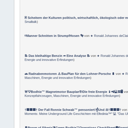
🃏 Scheitern der Kulturen politisch, wirtschaftlich, ökologisch oder m
Smalltalk
)
◽️Manner Schnitten in StrumpfHosen 👣
von
★ Ronald Johannes deCla
📝 Das bleihaltige Benzin ➦ Eine Analyse 📝
von
★ Ronald Johannes d
Energie und innovative Erfindungen
)
🚗 Radnabenmotoren ⚠️ BauPlan für den Lohner-Porsche 🔋
von
★ Ro
Maschinen, Energie und innovative Erfindungen
)
🚨💡Bodhie™ Magnetmotor Bauplan🔌Die freie Energie 📱📲💻⌨️🖥️
vo
Konzeptfahrzeugen, Maschinen, Energie und innovative Erfindungen
)
†🟩🟦🟪† Der Fall Ronnie Schwab™ pensoniert!☝Und ⚖️†🟥🟧🟨†
von
Moments: Meine Underground Life Geschichten mit Elfedinia™" 💻 "Das U
📔Power of Siberia🔰Green Bodhie™Operations CheckSheet🌍Energ