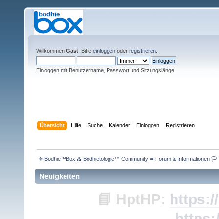
Willkommen
Gast
. Bitte
einloggen
oder
registrieren
.
Einloggen mit Benutzername, Passwort und Sitzungslänge
Übersicht
Hilfe
Suche
Kalender
Einloggen
Registrieren
 ⚜ Bodhie™Box ⛪ Bodhietologie™ Community ➦ Forum & Informationen 🏳 
Neuigkeiten
📘
HptHP:
https:/
https: