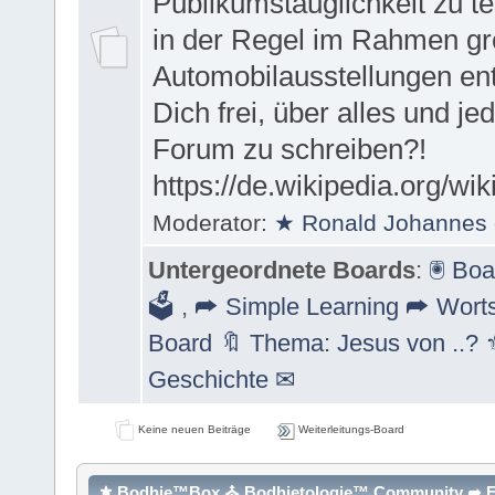
Publikumstauglichkeit zu t
in der Regel im Rahmen g
Automobilausstellungen ent
Dich frei, über alles und je
Forum zu schreiben?!
https://de.wikipedia.org/wi
Moderator:
★ Ronald Johannes 
Untergeordnete Boards
:
🖲 Boa
🗳
,
➦ Simple Learning ➦ Worts
Board 🔖 Thema: Jesus von ..? 
Geschichte ✉
Keine neuen Beiträge
Weiterleitungs-Board
⚜ Bodhie™Box ⛪ Bodhietologie™ Community ➦ For