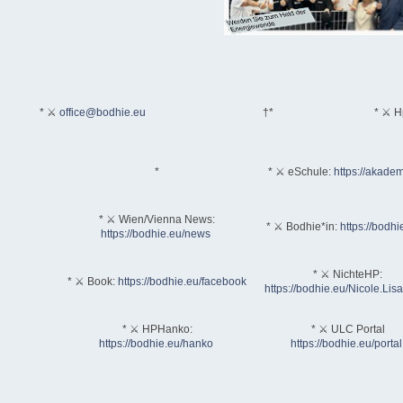
* ⚔
office@bodhie.eu
†*
* ⚔ H
*
* ⚔ eSchule:
https://akadem
* ⚔ Wien/Vienna News:
* ⚔ Bodhie*in:
https://bodhi
https://bodhie.eu/news
* ⚔ NichteHP:
* ⚔ Book:
https://bodhie.eu/facebook
https://bodhie.eu/Nicole.Li
* ⚔ HPHanko:
* ⚔ ULC Portal
https://bodhie.eu/hanko
https://bodhie.eu/portal