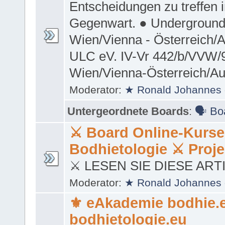
Entscheidungen zu treffen i
Gegenwart. ● Underground 
Wien/Vienna - Österreich/A
ULC eV. IV-Vr 442/b/VVW/
Wien/Vienna-Österreich/Au
Moderator:
★ Ronald Johannes 
Untergeordnete Boards
:
🗣 Boa
⚔ Board Online-Kurs
Bodhietologie ⚔ Projek
⚔ LESEN SIE DIESE ART
Moderator:
★ Ronald Johannes 
⚜ eAkademie bodhie.
bodhietologie.eu