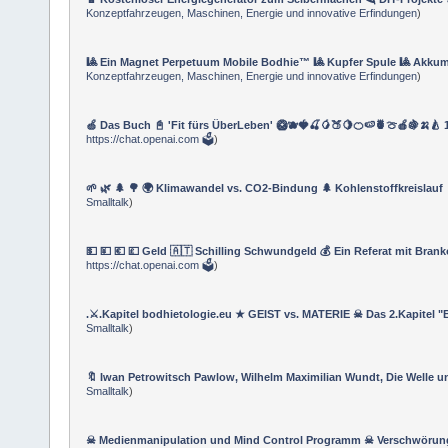
Konzeptfahrzeugen, Maschinen, Energie und innovative Erfindungen
)
🎱 Ein Magnet Perpetuum Mobile Bodhie™ 🎱 Kupfer Spule 🎱 Akkumu
Konzeptfahrzeugen, Maschinen, Energie und innovative Erfindungen
)
🍏 Das Buch 📓 'Fit fürs ÜberLeben' 🥝🫐🍓🍒🥭🍑🍋🍊🍉🍍🍈🍎🍇🍌🍐 1
https://chat.openai.com 🗳
)
🌱 🌿 🌲 🌳 🌍 Klimawandel vs. CO2-Bindung 🌲 Kohlenstoffkreislauf 
Smalltalk
)
💵 💴 💶 💷 Geld 🇦🇹 Schilling Schwundgeld 💰 Ein Referat mit Brank
https://chat.openai.com 🗳
)
.⚔.Kapitel bodhietologie.eu ★ GEIST vs. MATERIE ☠ Das 2.Kapitel "
Smalltalk
)
🔖 Iwan Petrowitsch Pawlow, Wilhelm Maximilian Wundt, Die Welle un
Smalltalk
)
☠ Medienmanipulation und Mind Control Programm ☠ Verschwörun