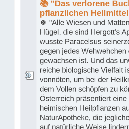
📚 "Das verlorene Buc
pflanzlichen Heilmittel
🍀 "Alle Wiesen und Matte
Hügel, die sind Hergott's A
wusste Paracelsus seinerze
gegen jedes Wehwehchen e
gewachsen ist. Und das unw
reiche biologische Vielfalt i
vonnöten, um bei der Heilkr
dem Vollen schöpfen zu kö
Österreich präsentiert eine
heimischen Heilpflanzen a
NaturApotheke, die jeglic
auf natürliche Weise linder