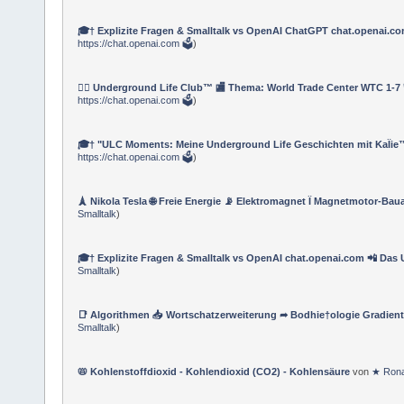
🎓† Explizite Fragen & Smalltalk vs OpenAI ChatGPT chat.openai.c
https://chat.openai.com 🗳
)
🏳️‍🌈 Underground Life Club™ 🏬 Thema: World Trade Center WTC 1-7
https://chat.openai.com 🗳
)
🎓† "ULC Moments: Meine Underground Life Geschichten mit KaÏie™"
https://chat.openai.com 🗳
)
🗼 Nikola Tesla 🌐 Freie Energie 📡 Elektromagnet Ï Magnetmotor-Bau
Smalltalk
)
🎓† Explizite Fragen & Smalltalk vs OpenAI chat.openai.com 📲 D
Smalltalk
)
📑 Algorithmen 📥 Wortschatzerweiterung ➦ Bodhie†ologie Gradient
Smalltalk
)
📛 Kohlenstoffdioxid - Kohlendioxid (CO2) - Kohlensäure
von
★ Rona