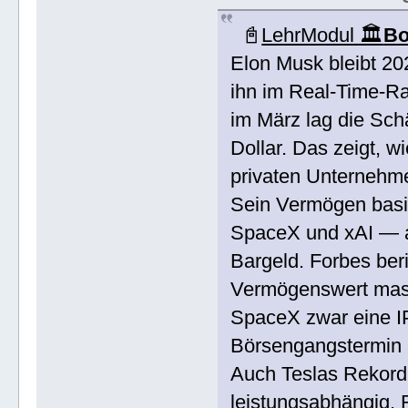
📓
LehrModul 🏛️
Bo
Elon Musk bleibt 20
ihn im Real-Time-Ran
im März lag die Sch
Dollar. Das zeigt, 
privaten Unternehm
Sein Vermögen basie
SpaceX und xAI — al
Bargeld. Forbes ber
Vermögenswert mass
SpaceX zwar eine IP
Börsengangstermin ab
Auch Teslas Rekord-
leistungsabhängig. R