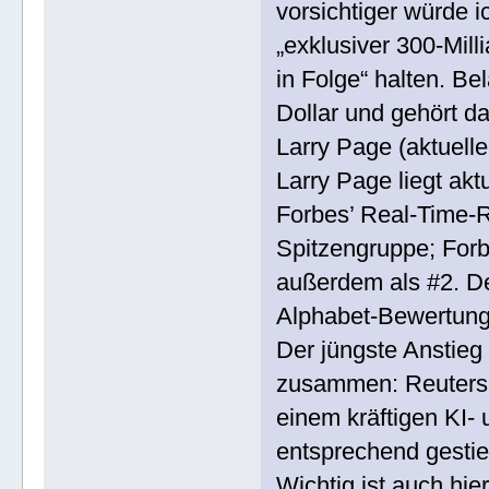
vorsichtiger würde i
„exklusiver 300-Mill
in Folge“ halten. Bel
Dollar und gehört da
Larry Page (aktuel
Larry Page liegt aktu
Forbes’ Real-Time-R
Spitzengruppe; Forbe
außerdem als #2. De
Alphabet-Bewertung 
Der jüngste Anstieg
zusammen: Reuters 
einem kräftigen KI- 
entsprechend gestie
Wichtig ist auch hie