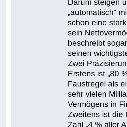
Darum steigen u
„automatisch“ m
schon eine star
sein Nettovermö
beschreibt soga
seinen wichtigs
Zwei Präzisierun
Erstens ist „80 
Faustregel als e
sehr vielen Milli
Vermögens in Fi
Zweitens ist die
Zahl „4 % aller 