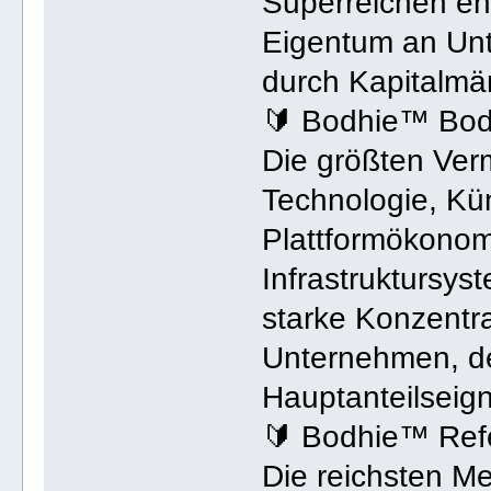
Superreichen en
Eigentum an Unt
durch Kapitalmär
🔰 Bodhie™ Bod
Die größten Ver
Technologie, Küns
Plattformökonom
Infrastruktursyst
starke Konzentra
Unternehmen, d
Hauptanteilseign
🔰 Bodhie™ Ref
Die reichsten Me