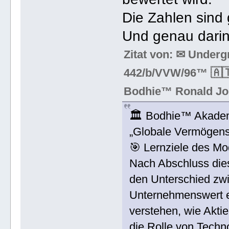
Die Zahlen sind 
Und genau darin 
Zitat von: ✉ Under
442/b/VVW/96™ 🇦🇹
Bodhie™ Ronald Jo
🏛️ Bodhie™ Akade
„Globale Vermögens
🎯 Lernziele des Mo
Nach Abschluss die
den Unterschied zw
Unternehmenswert e
verstehen, wie Akt
die Rolle von Techn