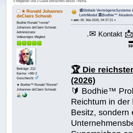
(Gelesen 597 mal)
0 Mitglieder und 2 Gäste betrachten dieses Thema.
📰Globale VermögensSysteme &
★ Ronald Johannes
LehrModul 🏛️Bodhie™ Akadem
deClaire Schwab
«
am:
06. Mai 2026, 04:37:21 »
Bodhie Ronald "ronnie"
Johannes deClaire Schwab
.✉

Kontakt
Administrator
Vollwertiges Mitglied

🏆 Die reichst
Beiträge: 212
Karma: +98/-2
(2026)
Geschlecht:
★ Bodhie™ Ronald "Ronnie"
🔰 Bodhie™ Pro
Johannes deClaire Schwab
Reichtum in der 
Besitz, sondern 
Unternehmensbe