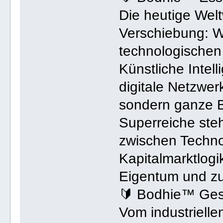
Die heutige Weltw
Verschiebung: W
technologischen
Künstliche Intel
digitale Netzwer
sondern ganze 
Superreiche steh
zwischen Techno
Kapitalmarktlogi
Eigentum und zu
🔰 Bodhie™ Ges
Vom industrielle