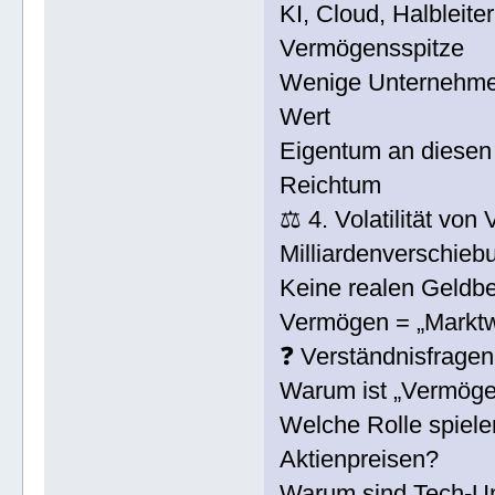
KI, Cloud, Halbleite
Vermögensspitze
Wenige Unternehmen
Wert
Eigentum an diesen 
Reichtum
⚖️ 4. Volatilität vo
Milliardenverschieb
Keine realen Geld
Vermögen = „Marktwer
❓ Verständnisfragen
Warum ist „Vermögen
Welche Rolle spiele
Aktienpreisen?
Warum sind Tech-Un