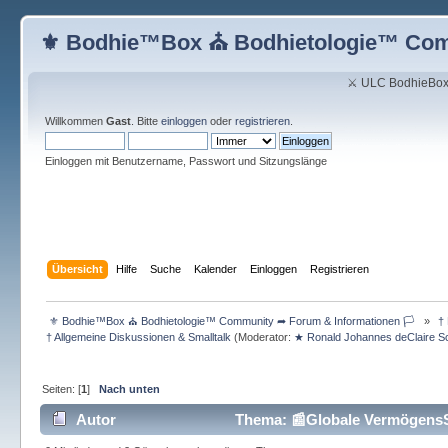
⚜ Bodhie™Box ⛪ Bodhietologie™ Comm
⚔ ULC BodhieBox
Willkommen
Gast
. Bitte
einloggen
oder
registrieren
.
Einloggen mit Benutzername, Passwort und Sitzungslänge
Übersicht
Hilfe
Suche
Kalender
Einloggen
Registrieren
 ⚜ Bodhie™Box ⛪ Bodhietologie™ Community ➦ Forum & Informationen 🏳  
»
 †
† Allgemeine Diskussionen & Smalltalk
(Moderator:
★ Ronald Johannes deClaire 
Seiten: [
1
]
Nach unten
Autor
Thema: 📰Globale VermögensS