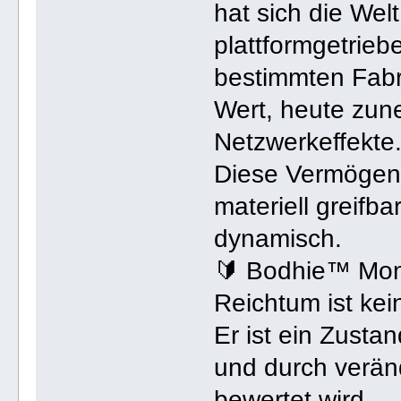
hat sich die Wel
plattformgetrieb
bestimmten Fabr
Wert, heute zu
Netzwerkeffekte
Diese Vermögens
materiell greifba
dynamisch.
🔰 Bodhie™ Mo
Reichtum ist kei
Er ist ein Zusta
und durch verän
bewertet wird.