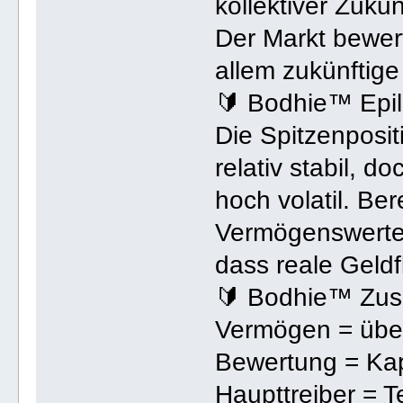
kollektiver Zuku
Der Markt bewer
allem zukünftige
🔰 Bodhie™ Epi
Die Spitzenposi
relativ stabil, 
hoch volatil. Be
Vermögenswerte 
dass reale Geldf
🔰 Bodhie™ Zu
Vermögen = übe
Bewertung = Kap
Haupttreiber = T