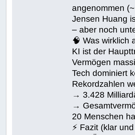
angenommen (~1
Jensen Huang is
– aber noch unte
🧠 Was wirklich a
KI ist der Haupt
Vermögen mass
Tech dominiert k
Rekordzahlen we
→ 3.428 Milliar
→ Gesamtvermöge
20 Menschen hab
⚡ Fazit (klar un