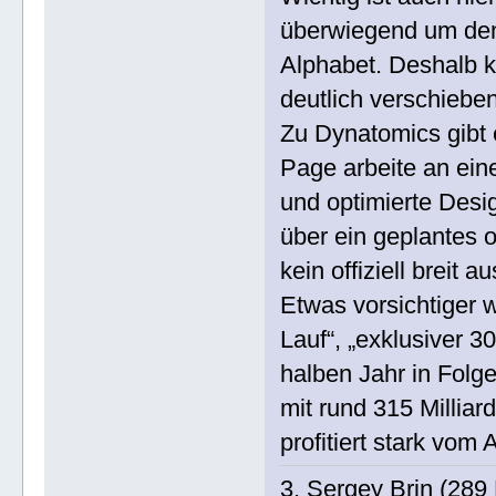
überwiegend um den 
Alphabet. Deshalb 
deutlich verschiebe
Zu Dynatomics gibt 
Page arbeite an ein
und optimierte Desig
über ein geplantes o
kein offiziell breit 
Etwas vorsichtiger 
Lauf“, „exklusiver 3
halben Jahr in Folge
mit rund 315 Milliar
profitiert stark vo
3. Sergey Brin (289 