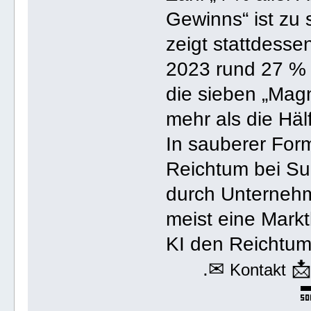
Gewinns“ ist zu 
zeigt stattdess
2023 rund 27 % 
die sieben „Magn
mehr als die Hä
In sauberer For
Reichtum bei Sup
durch Unternehme
meist eine Mark
KI den Reichtum
.✉

Kontakt
