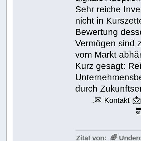
Sehr reiche Inv
nicht in Kurszett
Bewertung desse
Vermögen sind zug
vom Markt abhä
Kurz gesagt: Re
Unternehmensbes
durch Zukunftse
.✉

Kontakt

Zitat von: 🌈 Unde