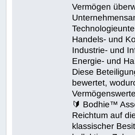
Vermögen überw
Unternehmensan
Technologieunte
Handels- und K
Industrie- und I
Energie- und Hal
Diese Beteiligun
bewertet, wodur
Vermögenswerte
🔰 Bodhie™ Asso
Reichtum auf di
klassischer Besi