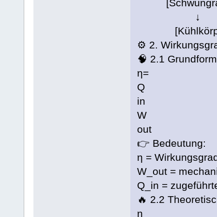
[Schwungrad 
↓
[Kühlkörpe
⚙️ 2. Wirkungsgr
🧠 2.1 Grundfor
η=
Q
in
W
out
👉 Bedeutung:
η = Wirkungsgra
W_out = mechani
Q_in = zugeführ
🔥 2.2 Theoreti
η