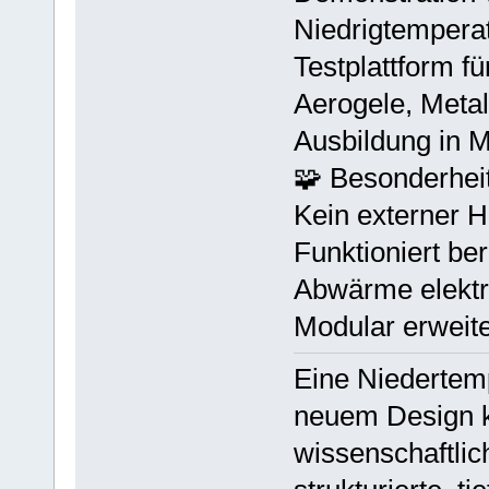
Niedrigtempera
Testplattform f
Aerogele, Meta
Ausbildung in 
🧩 Besonderhei
Kein externer 
Funktioniert be
Abwärme elektr
Modular erweit
Eine Niedertemp
neuem Design k
wissenschaftlic