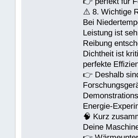
👉 perfekt für
⚠️ 8. Wichtige R
Bei Niedertempe
Leistung ist se
Reibung entsche
Dichtheit ist kri
perfekte Effizie
👉 Deshalb sind
Forschungsger
Demonstration
Energie-Experi
🧠 Kurz zusam
Deine Maschine 
👉 Wärmeunter