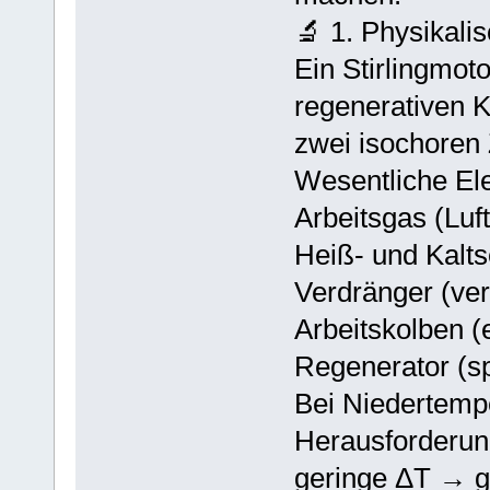
🔬 1. Physikali
Ein Stirlingmot
regenerativen K
zwei isochoren
Wesentliche El
Arbeitsgas (Luf
Heiß- und Kalts
Verdränger (ve
Arbeitskolben (
Regenerator (s
Bei Niedertempe
Herausforderun
geringe ΔT → g