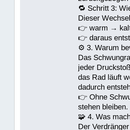
🔁 Schritt 3: W
Dieser Wechsel 
👉 warm → kal
👉 daraus ents
⚙️ 3. Warum be
Das Schwungra
jeder Druckstoß
das Rad läuft w
dadurch entsteh
👉 Ohne Schwun
stehen bleiben.
🧩 4. Was macht
Der Verdränger 