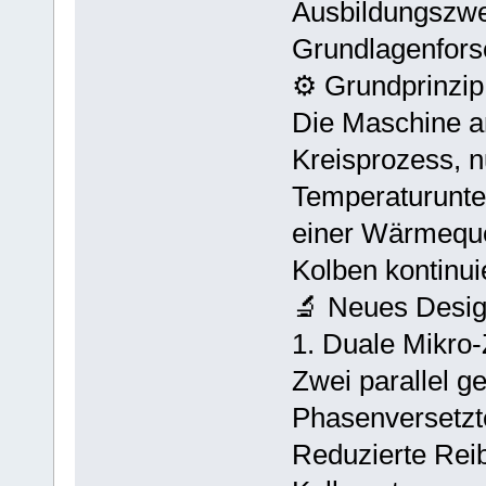
Ausbildungszwe
Grundlagenfors
⚙️ Grundprinzip
Die Maschine ar
Kreisprozess, nu
Temperaturunte
einer Wärmeque
Kolben kontinui
🔬 Neues Desi
1. Duale Mikro-
Zwei parallel g
Phasenversetzt
Reduzierte Rei