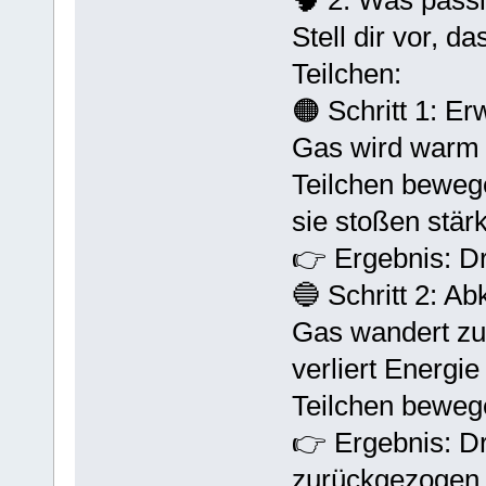
🧠 2. Was passi
Stell dir vor, d
Teilchen:
🟠 Schritt 1: E
Gas wird warm
Teilchen bewege
sie stoßen stä
👉 Ergebnis: Dr
🔵 Schritt 2: A
Gas wandert zur
verliert Energie
Teilchen beweg
👉 Ergebnis: Dr
zurückgezogen