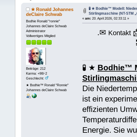
🧪 ★ Bodhie™ Modell: Niede
★ Ronald Johannes
Stirlingmaschine (NT-STM 
deClaire Schwab
«
am:
20. April 2026, 02:33:11 »
Bodhie Ronald "ronnie"
Johannes deClaire Schwab
.✉
Kontakt
Administrator
Vollwertiges Mitglied
🧪 ★
Bodhie™ M
Beiträge: 212
Karma: +98/-2
Stirlingmasch
Geschlecht:
★ Bodhie™ Ronald "Ronnie"
Die Niedertemp
Johannes deClaire Schwab
ist ein experim
effizienten Um
Temperaturdiffe
Energie. Sie wu