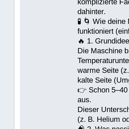
komplizierte Fa
dahinter.
🧪 🌀 Wie deine
funktioniert (ein
🔥 1. Grundide
Die Maschine br
Temperaturunte
warme Seite (z
kalte Seite (Um
👉 Schon 5–40 
aus.
Dieser Untersch
(z. B. Helium od