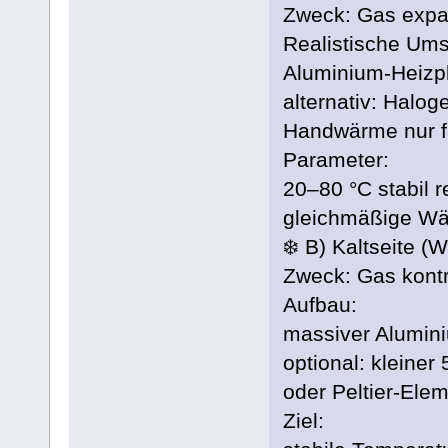
Zweck: Gas expa
Realistische Um
Aluminium-Heizpl
alternativ: Hal
Handwärme nur 
Parameter:
20–80 °C stabil r
gleichmäßige Wär
❄️ B) Kaltseite (
Zweck: Gas kontr
Aufbau:
massiver Alumin
optional: kleiner 
oder Peltier-Ele
Ziel: