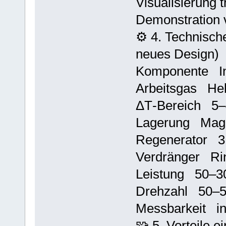
Visualisierung
Demonstration
⚙️ 4. Technische
neues Design)
Komponente In
Arbeitsgas Hel
ΔT‑Bereich 5–
Lagerung Magn
Regenerator 3
Verdränger Ri
Leistung 50–3
Drehzahl 50–5
Messbarkeit in
🧩 5. Vorteile e