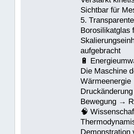
Sichtbar für M
5. Transparente
Borosilikatglas
Skalierungsein
aufgebracht
🔋 Energieumw
Die Maschine d
Wärmeenergie 
Druckänderung
Bewegung → Ro
🧠 Wissenschaf
Thermodynamis
Demonstration v