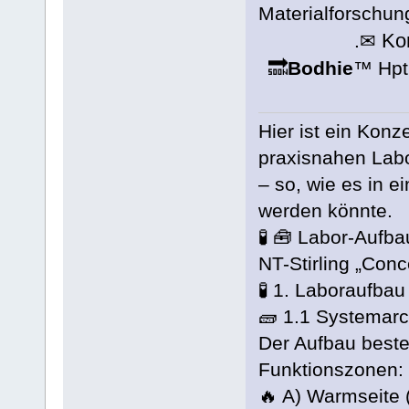
Materialforschun
Ko
.✉
🔜
Bodhie
™ Hpt
Hier ist ein Konz
praxisnahen Labor
– so, wie es in 
werden könnte.
🧪 🧰 Labor-Aufb
NT-Stirling „Con
🧪 1. Laboraufbau
🧱 1.1 Systemarc
Der Aufbau beste
Funktionszonen:
🔥 A) Warmseite 