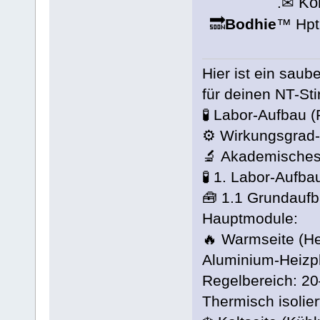
Ko
.✉
🔜
Bodhie
™ Hpt
Hier ist ein sau
für deinen NT-Sti
🧪 Labor-Aufbau (
⚙️ Wirkungsgrad
🔬 Akademisches
🧪 1. Labor-Aufba
🧰 1.1 Grundaufb
Hauptmodule:
🔥 Warmseite (H
Aluminium-Heizp
Regelbereich: 2
Thermisch isolier