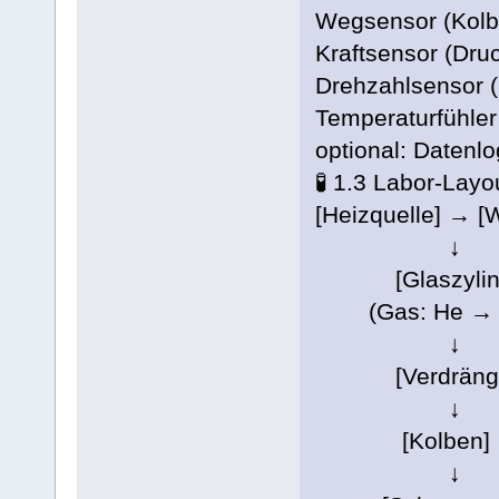
Wegsensor (Kol
Kraftsensor (Dru
Drehzahlsensor 
Temperaturfühler
optional: Datenl
🧪 1.3 Labor-Layo
[Heizquelle] → [
↓
[Glaszylind
(Gas: He → L
↓
[Verdränge
↓
[Kolben]
↓