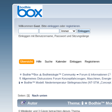
Willkommen
Gast
. Bitte
einloggen
oder
registrieren
.
Einloggen mit Benutzername, Passwort und Sitzungslänge
Übersicht
Hilfe
Suche
Kalender
Einloggen
Registrieren
 ⚜ Bodhie™Box ⛪ Bodhietologie™ Community ➦ Forum & Informationen 🏳 
🔖 Allgemeines Diskussions Forum Konzeptfahrzeugen, Maschinen, Energie 
🧪 ★ Bodhie™ Modell: Niedertemperatur-Stirlingmaschine (NT-STM „Concept 
Seiten: [
1
]
Nach unten
Autor
Thema: 🧪 ★ Bodhie™ Mode
(Gelesen 577 mal)
0 Mitglieder und 3 Gäste betrachten dieses Thema.