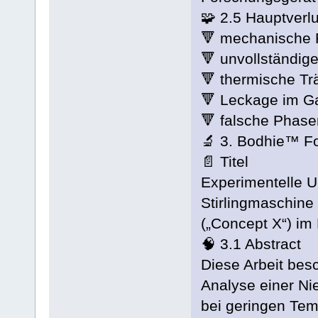
🧩 2.5 Hauptverl
🔻 mechanische 
🔻 unvollständi
🔻 thermische Tr
🔻 Leckage im 
🔻 falsche Phase
🔬 3. Bodhie™ F
📄 Titel
Experimentelle U
Stirlingmaschine
(„Concept X“) im
🧠 3.1 Abstract
Diese Arbeit bes
Analyse einer Nie
bei geringen Tem