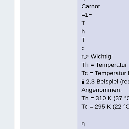
Carnot
=1−
T
h
T
c
👉 Wichtig:
Th = Temperatur 
Tc = Temperatur K
🧪 2.3 Beispiel (r
Angenommen:
Th = 310 K (37 °
Tc = 295 K (22 °C
η