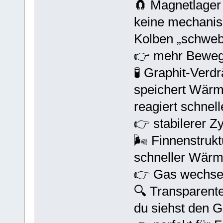
🧲 Magnetlager
keine mechani
Kolben „schweb
👉 mehr Beweg
🧪 Graphit-Verd
speichert Wärm
reagiert schnel
👉 stabilerer Z
🌬️ Finnenstrukt
schneller Wär
👉 Gas wechselt
🔍 Transparente
du siehst den G