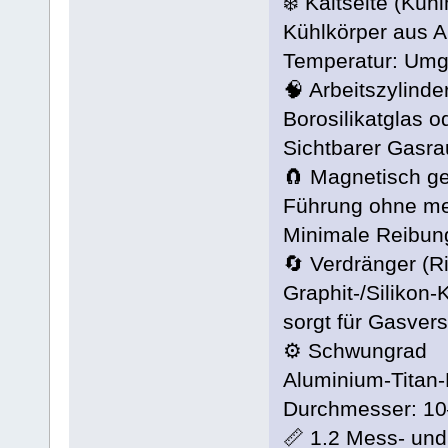
❄️ Kaltseite (Küh
Kühlkörper aus A
Temperatur: Umg
🧠 Arbeitszylinde
Borosilikatglas 
Sichtbarer Gasra
🧲 Magnetisch ge
Führung ohne me
Minimale Reibung 
🔄 Verdränger (
Graphit-/Silikon
sorgt für Gasver
⚙️ Schwungrad
Aluminium-Titan-
Durchmesser: 10
📏 1.2 Mess- un