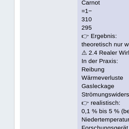
Carnot
=1−
310
295
👉 Ergebnis:
theoretisch nur 
⚠️ 2.4 Realer Wi
In der Praxis:
Reibung
Wärmeverluste
Gasleckage
Strömungswiders
👉 realistisch:
0,1 % bis 5 % (b
Niedertemperatur
Forschungsgerät