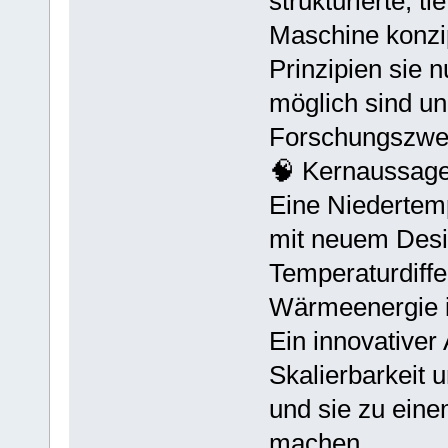
strukturierte, 
Maschine konzip
Prinzipien sie 
möglich sind un
Forschungszwec
🧠 Kernaussag
Eine Niedertemp
mit neuem Desi
Temperaturdiffe
Wärmeenergie i
Ein innovativer 
Skalierbarkeit 
und sie zu ein
machen.