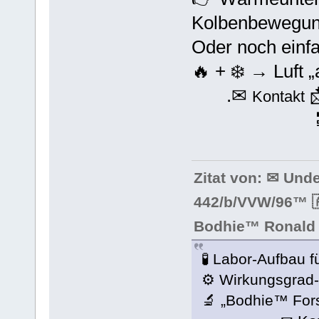
Kolbenbewegun
Oder noch einfa
🔥 + ❄️ → Luft 
.✉
Kontakt
Zitat von: ✉ Und
442/b/VVW/96™ 🇦
Bodhie™ Ronald 
🧪 Labor-Aufbau f
⚙️ Wirkungsgrad
🔬 „Bodhie™ For