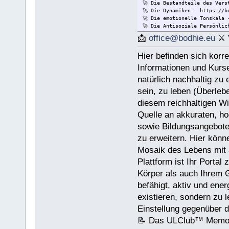
🚀 Die Bestandteile des Vers
🚀 Die Dynamiken - https://b
🚀 Die emotionelle Tonskala 
🚀 Die Antisoziale Persönlic
🚀 Die Lösung für Konflikte 
📩
office@bodhie.eu
⚔ V
🚀 Lösungen für eine gefährl
🚀 Ethik unjd die Zustände -
Hier befinden sich korr
🚀 Integrität und Ehrlichkei
🚀 🟡 Wie Sie jemandem helfe
Informationen und Kurse
Wie Sie jemandem helfen könn
natürlich nachhaltig zu 
🚀 Werkzeuge für den Arbeits
🚀 Die Ehe - https://bodhie.
sein, zu leben (Überleb
🚀 Kinder - https://bodhie.e
diesem reichhaltigen Wi
🚀 Ermittlung und ihr Gebrau
🚀 Grundlagen des Organisier
Quelle an akkuraten, ho
🚀 Public Relations - https:
sowie Bildungsangeboten
🚀 Planziele und Ziele- http
🚀 Kommunikation - https://b
zu erweitern. Hier könn
Mosaik des Lebens mit a
Name (BlockBuchStaben)/eMail
Plattform ist Ihr Portal
Körper als auch Ihrem G
Spende € ______.- liegt bei
befähigt, aktiv und ene
existieren, sondern zu 
Einstellung gegenüber 
📝 Das ULClub™ Memor