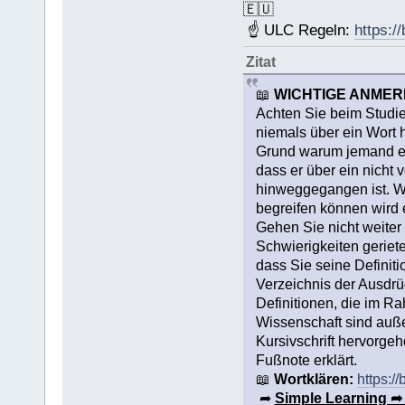
🇪🇺
☝ ULC Regeln:
https:/
Zitat
📖
WICHTIGE ANME
Achten Sie beim Studier
niemals über ein Wort 
Grund warum jemand ein 
dass er über ein nicht
hinweggegangen ist. We
begreifen können wird 
Gehen Sie nicht weite
Schwierigkeiten geriet
dass Sie seine Defini
Verzeichnis der Ausdrück
Definitionen, die im R
Wissenschaft sind auße
Kursivschrift hervorge
Fußnote erklärt.
📖
Wortklären:
https:/
➦
Simple Learning ➦