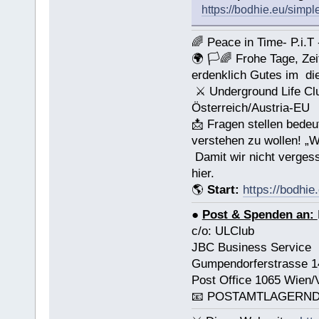
https://bodhie.eu/simpl
🌈 Peace in Time- P.i.T 
🌍 🏳🌈 Frohe Tage, Zei
erdenklich Gutes im di
⚔ Underground Life Clu
Österreich/Austria-EU
📩 Fragen stellen bede
verstehen zu wollen! „
Damit wir nicht verges
hier.
🌎
Start:
https://bodhie.
●
Post & Spenden an:
c/o: ULClub
JBC Business Service
Gumpendorferstrasse 1
Post Office 1065 Wien/
📧 POSTAMTLAGERND