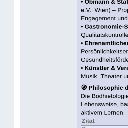
•
Obmann & Staff
e.V., Wien) – Pro
Engagement und 
•
Gastronomie-S
Qualitätskontrol
•
Ehrenamtliche
Persönlichkeitse
Gesundheitsförd
•
Künstler & Ver
Musik, Theater u
🧭 Philosophie 
Die Bodhietologie
Lebensweise, bas
aktivem Lernen.
Zitat