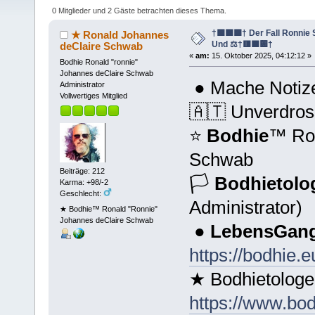
mal)
0 Mitglieder und 2 Gäste betrachten dieses Thema.
†🟩🟦🟪† Der Fall Ronni
★ Ronald Johannes
Und ⚖️†🟥🟧🟨†
deClaire Schwab
«
am:
15. Oktober 2025, 04:12:12 »
Bodhie Ronald "ronnie"
Johannes deClaire Schwab
● Mache Notize
Administrator
Vollwertiges Mitglied
🇦🇹 Unverdros
⭐️
Bodhie
™ Ron
Schwab
Beiträge: 212
🏳
Bodhietolo
Karma: +98/-2
Geschlecht:
Administrator)
★ Bodhie™ Ronald "Ronnie"
Johannes deClaire Schwab
●
LebensGang
https://bodhie.e
★ Bodhietologe
https://www.bod