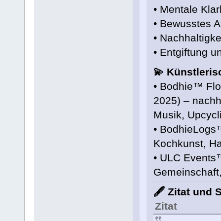
• Mentale Kla
• Bewusstes A
• Nachhaltigke
• Entgiftung 
💫 Künstleris
• Bodhie™ Fl
2025) – nachh
Musik, Upcycl
• BodhieLogs™
Kochkunst, H
• ULC Events™
Gemeinschaft,
🖋️ Zitat und
Zitat