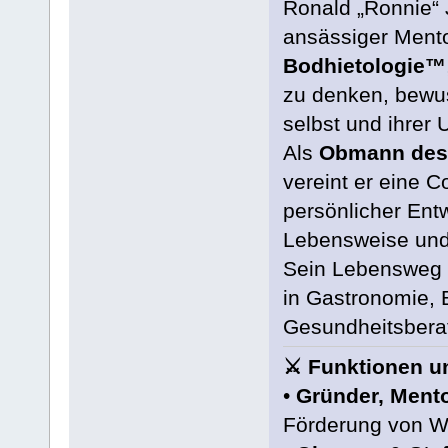
Ronald „Ronnie“ 
ansässiger Mento
Bodhietologie™
zu denken, bewus
selbst und ihrer
Als
Obmann de
vereint er eine 
persönlicher Entwi
Lebensweise und s
Sein Lebensweg i
in Gastronomie, 
Gesundheitsbera
⚔️ Funktionen u
•
Gründer, Mento
Förderung von Wi