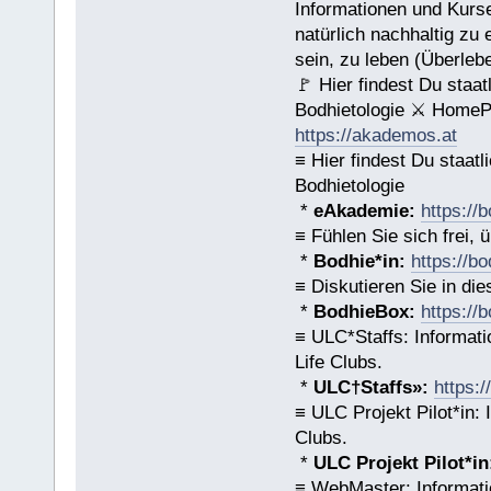
Informationen und Kurse
natürlich nachhaltig zu 
sein, zu leben (Überleb
🚩 Hier findest Du sta
Bodhietologie ⚔ HomeP
https://akademos.at
≡ Hier findest Du staa
Bodhietologie
*
eAkademie:
https://
≡ Fühlen Sie sich frei,
*
Bodhie*in:
https://bo
≡ Diskutieren Sie in die
*
BodhieBox:
https://
≡ ULC*Staffs: Informat
Life Clubs.
*
ULC†Staffs»:
https:
≡ ULC Projekt Pilot*in:
Clubs.
*
ULC Projekt Pilot*in
≡ WebMaster: Informati