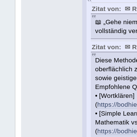
Zitat von: ✉ 
📖 „Gehe niem
vollständig ve
Zitat von: ✉ 
Diese Methode
oberflächlich
sowie geistig
Empfohlene Q
• [Wortklären]
(
https://bodhi
• [Simple Lea
Mathematik v
(
https://bodhi