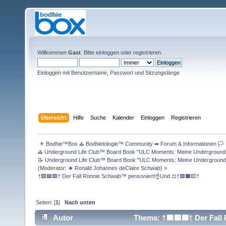
Willkommen
Gast
. Bitte
einloggen
oder
registrieren
.
Einloggen mit Benutzername, Passwort und Sitzungslänge
Übersicht
Hilfe
Suche
Kalender
Einloggen
Registrieren
 ⚜ Bodhie™Box ⛪ Bodhietologie™ Community ➦ Forum & Informationen 🏳 
⛪ Underground Life Club™ Board Book "ULC Moments: Meine Underground Lif
📝 Underground Life Club™ Board Book "ULC Moments: Meine Underground Li
(Moderator:
★ Ronald Johannes deClaire Schwab
) »
†🟩🟦🟪† Der Fall Ronnie Schwab™ pensoniert!☝Und ⚖️†🟥🟧🟨†
Seiten: [
1
]
Nach unten
Autor
Thema: †🟩🟦🟪† Der Fall