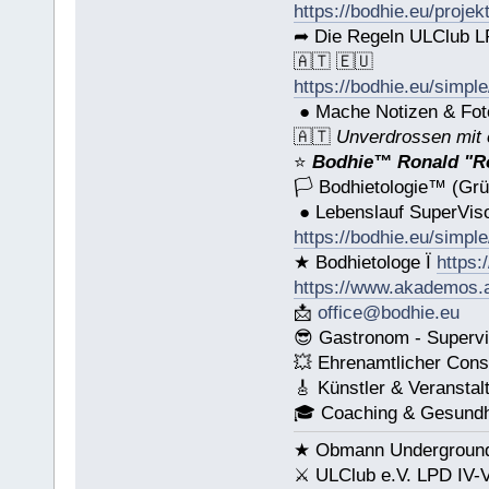
https://bodhie.eu/projek
➦ Die Regeln ULClub LP
🇦🇹 🇪🇺
https://bodhie.eu/simple
● Mache Notizen & Fot
🇦🇹
Unverdrossen mit 
⭐️
Bodhie™ Ronald "Ro
🏳 Bodhietologie™ (Grü
● Lebenslauf SuperVis
https://bodhie.eu/simple
★ Bodhietologe Ï
https:
https://www.akademos.
📩
office@bodhie.eu
😎 Gastronom - Supervi
💥 Ehrenamtlicher Cons
🎸 Künstler & Veranstal
🎓 Coaching & Gesundhe
★ Obmann Underground 
⚔ ULClub e.V. LPD IV-