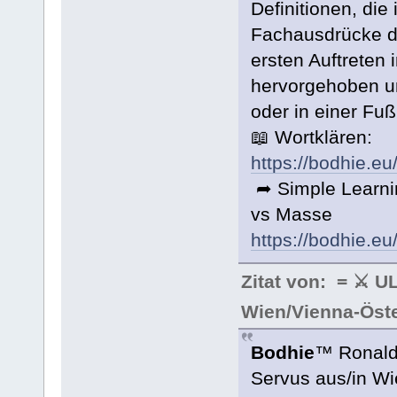
Definitionen, di
Fachausdrücke d
ersten Auftreten 
hervorgehoben un
oder in einer Fuß
📖 Wortklären:
https://bodhie.eu
➦ Simple Learni
vs Masse
https://bodhie.eu
Zitat von: = ⚔ U
Wien/Vienna-Öste
Bodhie
™ Ronald
Servus aus/in Wi