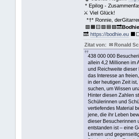
* Epilog - Zusammenfassu
⚔ Viel Glück!
*†* Ronnie, derGitarre
🟥🟧🟨🟩🟦🟪🔜
Bodhi
🔜
https://bodhie.eu
⬛️⬜
Zitat von: ✉ Ronald S
438 000 000 Besucheri
allein 4,2 Millionen im
und Reichweite dieser P
das Interesse an freien
in der heutigen Zeit i
suchen, um Wissen una
Hinter diesen Zahlen 
Schülerinnen und Schül
vertiefendes Material b
jene, die ihr Leben bew
dieser Besucherinnen u
entstanden ist – eine G
Lernen und gegenseitige