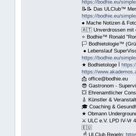
https://bodhie.eu/simple
📝📝 Das ULClub™ Mem
https://bodhie.eu/simple
● Mache Notizen & Foto
🇦🇹 Unverdrossen mit
⭐️ Bodhie™ Ronald "Ro
🏳 Bodhietologie™ (Grü
● Lebenslauf SuperVis
https://bodhie.eu/simple
★ Bodhietologe Ï
https:
https://www.akademos.
📩 office@bodhie.eu
😎 Gastronom - Supervi
💥 Ehrenamtlicher Cons
🎸 Künstler & Veranstal
🎓 Coaching & Gesundhe
★ Obmann Underground 
⚔ ULC e.V. LPD IV-Vr 
🇪🇺
☝ ULClub Regeln:
http