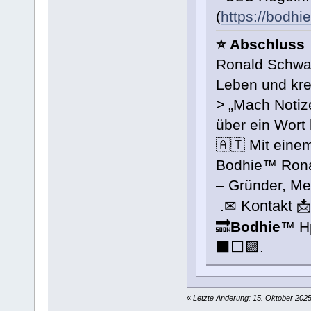
(
https://bodhi
⭐️ Abschluss
Ronald Schwab
Leben und kre
> „Mach Notiz
über ein Wort
🇦🇹 Mit eine
Bodhie™ Rona
– Gründer, Me
Kontakt
.✉

🔜
Bodhie
™ H
⬛️⬜️🟪.
«
Letzte Änderung: 15. Oktober 202