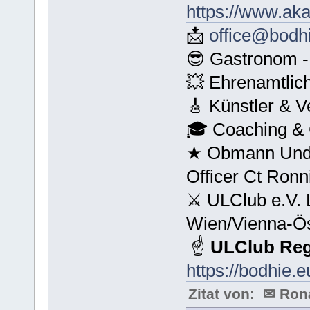
https://www.ak
📩
office@bodh
😎 Gastronom -
💥 Ehrenamtlic
🎸 Künstler & V
🎓 Coaching & 
★ Obmann Unde
Officer Ct Ron
⚔ ULClub e.V.
Wien/Vienna-Ös
☝
ULClub Reg
https://bodhie.
Zitat von: ✉ Ro