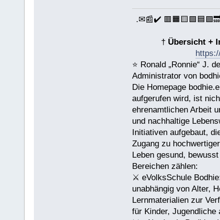
.✉📰✔️ 🟥🟧🟨🟩🟦🟪
†
Übersicht + 
https:
⭐️ Ronald „Ronnie“ J. 
Administrator von bodhi
Die Homepage bodhie.eu
aufgerufen wird, ist nic
ehrenamtlichen Arbeit 
und nachhaltige Lebens
Initiativen aufgebaut, 
Zugang zu hochwertiger 
Leben gesund, bewusst u
Bereichen zählen:
⚔ eVolksSchule Bodhie: 
unabhängig von Alter, H
Lernmaterialien zur Verf
für Kinder, Jugendliche