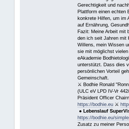
Gerechtigkeit und nachh
Plattform einen echten 
konkrete Hilfen, um im 
auf Ernährung, Gesundh
Fazit: Meine Arbeit mit 
den ich seit Jahren mit
Willens, mein Wissen un
sie mit möglichst viele
eAkademie Bodhietologie
unterstützt. Dass dies v
persönlichen Vorteil ge
Gemeinschaft.
⚔ Bodhie Ronald "Ronn
(ULC eV LPD IV-Vr 442
Präsident Officer Chair
https://bodhie.eu
⚔
http
●
Lebenslauf SuperVi
https://bodhie.eu/simple
Zusatz zu meiner Person