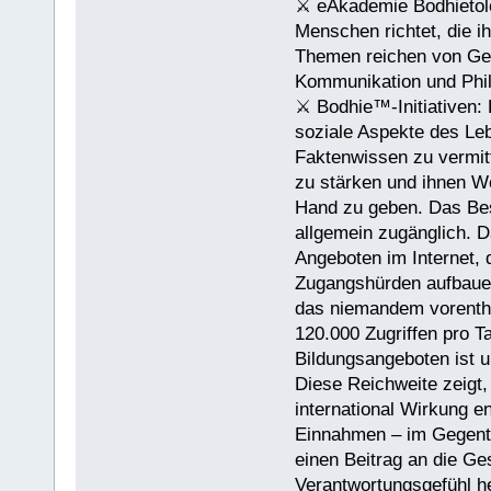
⚔ eAkademie Bodhietolog
Menschen richtet, die 
Themen reichen von Ges
Kommunikation und Phil
⚔ Bodhie™-Initiativen: 
soziale Aspekte des Lebe
Faktenwissen zu vermit
zu stärken und ihnen We
Hand zu geben. Das Beso
allgemein zugänglich. D
Angeboten im Internet, 
Zugangshürden aufbauen
das niemandem vorentha
120.000 Zugriffen pro Ta
Bildungsangeboten ist u
Diese Reichweite zeigt
international Wirkung en
Einnahmen – im Gegentei
einen Beitrag an die Ge
Verantwortungsgefühl he