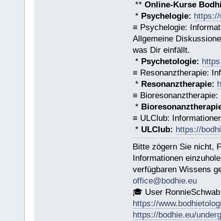
**
Online-Kurse Bodhie
*
Psychelogie:
https:/
≡ Psychelogie: Informat
Allgemeine Diskussionen
was Dir einfällt.
*
Psychetologie:
https
≡ Resonanztherapie: In
*
Resonanztherapie:
h
≡ Bioresonanztherapie: 
*
Bioresonanztherapi
≡ ULClub: Informatione
*
ULClub:
https://bodh
Bitte zögern Sie nicht,
Informationen einzuhole
verfügbaren Wissens ge
office@bodhie.eu
🎓 User RonnieSchwab
https://www.bodhietolog
https://bodhie.eu/under