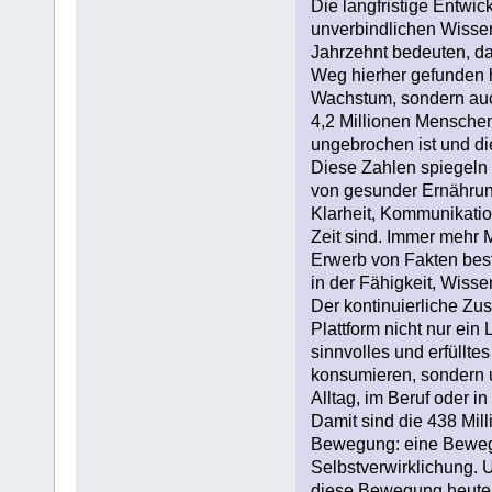
Die langfristige Entwic
unverbindlichen Wissen
Jahrzehnt bedeuten, da
Weg hierher gefunden 
Wachstum, sondern auc
4,2 Millionen Menschen 
ungebrochen ist und di
Diese Zahlen spiegeln 
von gesunder Ernährung
Klarheit, Kommunikatio
Zeit sind. Immer mehr 
Erwerb von Fakten best
in der Fähigkeit, Wiss
Der kontinuierliche Zus
Plattform nicht nur ein
sinnvolles und erfüllte
konsumieren, sondern u
Alltag, im Beruf oder i
Damit sind die 438 Mil
Bewegung: eine Bewegu
Selbstverwirklichung. 
diese Bewegung heute st