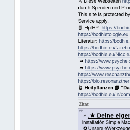
⚔ Diese Webseiten
htt
durch Spenden und Produ
This site is protected
Service apply.
📘 HptHP:
https://bodhi
https://bodhietologie.eu
Literatur:
https://bodhie
https://bodhie.eu/faceb
https://bodhie.eu/Nicol
➦
https://www.psychel
➦
https://www.psychet
https://www.resonanzth
https://bio.resonanzther
🪴
Heilpflanzen 📗 "Da
https://bodhie.eu/in/co
Zitat
.★ Deine eig
📌
Installatión Simple M
✪ Unsere eWerkzeug