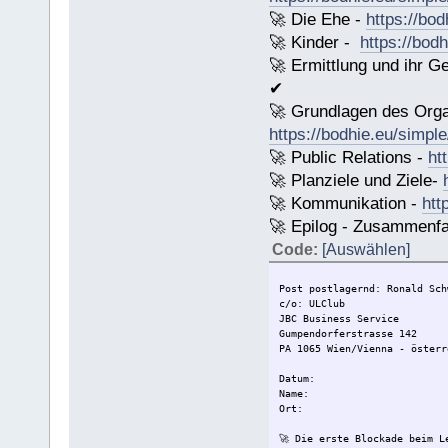
🚀 Die Ehe -
https://bod
🚀 Kinder -
https://bod
🚀 Ermittlung und ihr G
✔
🚀 Grundlagen des Orga
https://bodhie.eu/simple
🚀 Public Relations -
ht
🚀 Planziele und Ziele-
🚀 Kommunikation -
htt
🚀 Epilog - Zusammenfass
Code:
[Auswählen]
Post postlagernd: Ronald Sch
c/o: ULClub
JBC Business Service
Gumpendorferstrasse 142
PA 1065 Wien/Vienna - österr
Datum:
Name:
Ort:
🚀 Die erste Blockade beim L