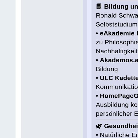
📘 Bildung u
Ronald Schwab
Selbststudium.
•
eAkademie 
zu Philosophie
Nachhaltigkei
•
Akademos.a
Bildung
•
ULC Kadett
Kommunikatio
•
HomePageOf
Ausbildung kom
persönlicher 
🌿 Gesundhei
• Natürliche 