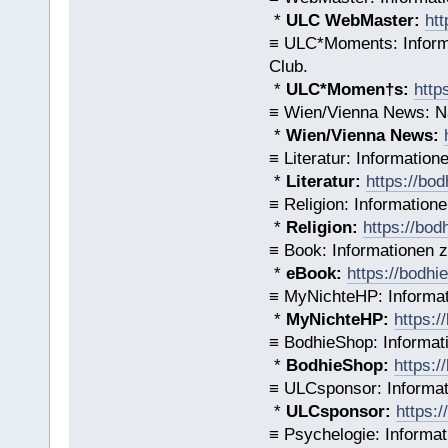
*
ULC WebMaster:
htt
≡ ULC*Moments: Inform
Club.
*
ULC*Momen†s:
http
≡ Wien/Vienna News: Na
*
Wien/Vienna News:
≡ Literatur: Informatio
*
Literatur:
https://bod
≡ Religion: Information
*
Religion:
https://bod
≡ Book: Informationen 
*
eBook:
https://bodhi
≡ MyNichteHP: Informat
*
MyNichteHP:
https:/
≡ BodhieShop: Informat
*
BodhieShop:
https:/
≡ ULCsponsor: Informat
*
ULCsponsor:
https:
≡ Psychelogie: Informat