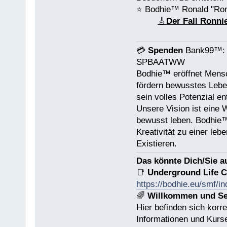
⭐️ Bodhie™ Ronald "Ro
🎸
Der Fall Ronn
💳
Spenden
Bank99™: R
SPBAATWW
Bodhie™ eröffnet Mensc
fördern bewusstes Lebe
sein volles Potenzial en
Unsere Vision ist eine 
bewusst leben. Bodhie™
Kreativität zu einer leb
Existieren.
Das könnte Dich/Sie a
📑
Underground Life C
https://bodhie.eu/smf/i
🌈
Willkommen und Ser
Hier befinden sich korr
Informationen und Kurse