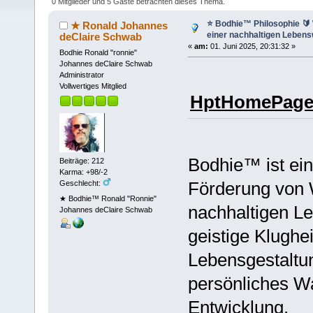
🔖 (Gelesen 5089 mal)
0 Mitglieder und 5 Gäste betrachten dieses Thema.
⭐️ Bodhie™ Philosophie 🔰 
★ Ronald Johannes
einer nachhaltigen Lebens
deClaire Schwab
«
am:
01. Juni 2025, 20:31:32 »
Bodhie Ronald "ronnie"
Johannes deClaire Schwab
Administrator
Vollwertiges Mitglied
HptHomePage
Bodhie™ ist eine
Beiträge: 212
Karma: +98/-2
Förderung von 
Geschlecht:
★ Bodhie™ Ronald "Ronnie"
nachhaltigen L
Johannes deClaire Schwab
geistige Klughe
Lebensgestaltu
persönliches W
Entwicklung.