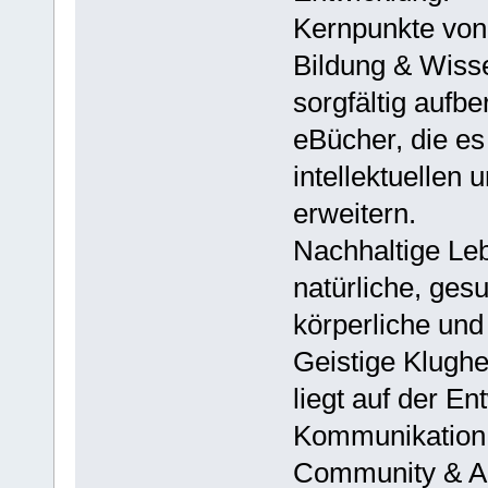
Kernpunkte vo
Bildung & Wisse
sorgfältig aufb
eBücher, die es
intellektuellen 
erweitern.
Nachhaltige Leb
natürliche, ges
körperliche und 
Geistige Klugh
liegt auf der En
Kommunikation un
Community & Au