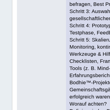
befragen, Best Pr
Schritt 3: Auswah
gesellschaftliche
Schritt 4: Protot
Testphase, Feedb
Schritt 5: Skalie
Monitoring, konti
Werkzeuge & Hilf
Checklisten, Fra
Tools (z. B. Min
Erfahrungsberich
Bodhie™-Projekte 
Gemeinschaftsgär
erfolgreich waren
Worauf achten?