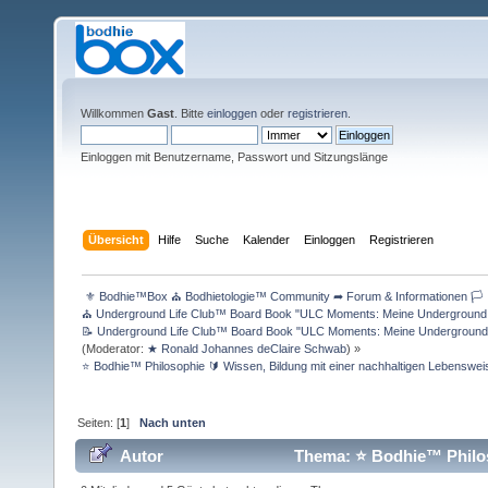
Willkommen
Gast
. Bitte
einloggen
oder
registrieren
.
Einloggen mit Benutzername, Passwort und Sitzungslänge
Übersicht
Hilfe
Suche
Kalender
Einloggen
Registrieren
 ⚜ Bodhie™Box ⛪ Bodhietologie™ Community ➦ Forum & Informationen 🏳 
⛪ Underground Life Club™ Board Book "ULC Moments: Meine Underground Lif
📝 Underground Life Club™ Board Book "ULC Moments: Meine Underground Li
(Moderator:
★ Ronald Johannes deClaire Schwab
) »
⭐️ Bodhie™ Philosophie 🔰 Wissen, Bildung mit einer nachhaltigen Lebenswei
Seiten: [
1
]
Nach unten
Autor
Thema: ⭐️ Bodhie™ Philos