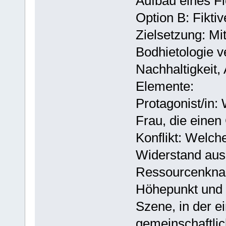
Aufbau eines F
Option B: Fikti
Zielsetzung: Mi
Bodhietologie ve
Nachhaltigkeit,
Elemente:
Protagonist/in: 
Frau, die einen 
Konflikt: Welch
Widerstand aus
Ressourcenknap
Höhepunkt und 
Szene, in der ei
gemeinschaftlic