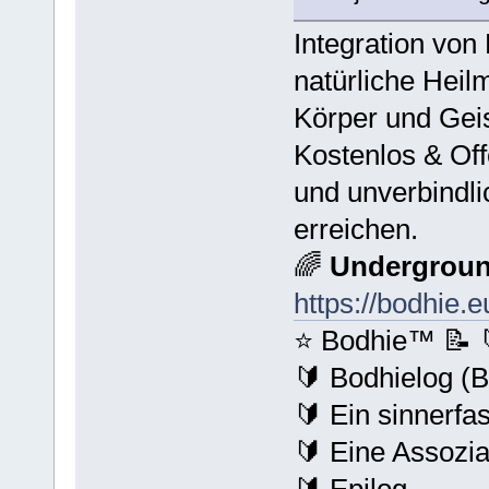
Integration von
natürliche Hei
Körper und Geis
Kostenlos & Off
und unverbindli
erreichen.
🌈
Undergroun
https://bodhie.e
⭐️ Bodhie™ 📝 
🔰 Bodhielog (
🔰 Ein sinnerfa
🔰 Eine Assozia