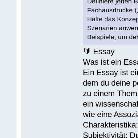
Definiere jeden 
Fachausdrücke („
Halte das Konzep
Szenarien anwend
Beispiele, um de
🔰 Essay
Was ist ein Es
Ein Essay ist ein
dem du deine pe
zu einem Thema 
ein wissenschaft
wie eine Assozi
Charakteristika:
Subjektivität: 