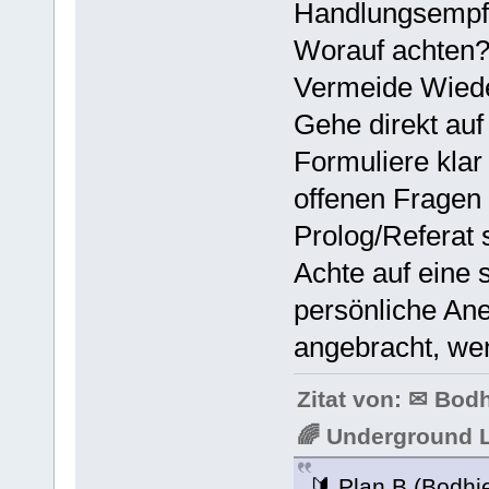
Handlungsempfe
Worauf achten
Vermeide Wiede
Gehe direkt auf 
Formuliere klar
offenen Fragen
Prolog/Referat 
Achte auf eine 
persönliche Ane
angebracht, wen
Zitat von: ✉ Bo
🌈 Underground 
🔰 Plan B (Bodh