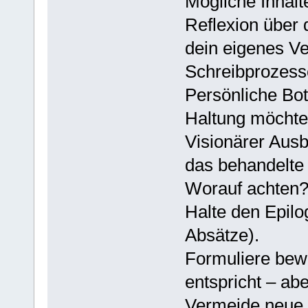
Mögliche Inhalt
Reflexion über 
dein eigenes V
Schreibprozesse
Persönliche Bo
Haltung möchte
Visionärer Ausb
das behandelte 
Worauf achten
Halte den Epilo
Absätze).
Formuliere bewu
entspricht – abe
Vermeide neue F