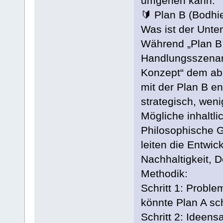
umgehen kann.
🔰 Plan B (Bodh
Was ist der Unte
Während „Plan B 
Handlungsszenari
Konzept“ dem ab
mit der Plan B e
strategisch, wen
Mögliche inhaltl
Philosophische G
leiten die Entwic
Nachhaltigkeit, D
Methodik:
Schritt 1: Probl
könnte Plan A sch
Schritt 2: Ideen