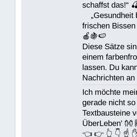
schaffst das!“ 
„Gesundheit be
frischen Bissen 
🍎🍇🍉
Diese Sätze sind
einem farbenfro
lassen. Du kann
Nachrichten an
Ich möchte mei
gerade nicht so
Textbausteine v
ÜberLeben' 👐 
👈 👉 👆 👇 ☝️ 