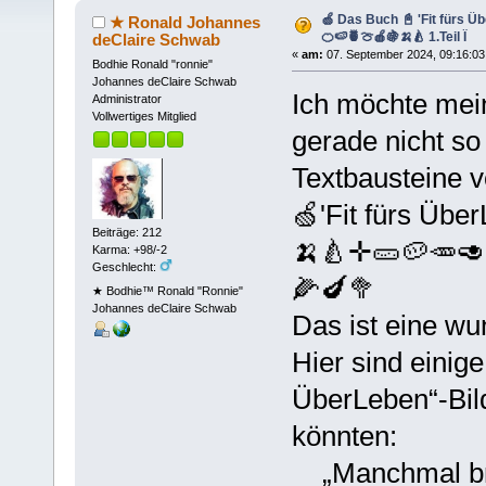
🍏 Das Buch 📓 'Fit fürs Ü
★ Ronald Johannes
🍊🍉🍍🍈🍎🍇🍌🍐 1.Teil Ï
deClaire Schwab
«
am:
07. September 2024, 09:16:03
Bodhie Ronald "ronnie"
Johannes deClaire Schwab
Ich möchte mei
Administrator
Vollwertiges Mitglied
gerade nicht so
Textbausteine 
🍏'Fit fürs Üb
Beiträge: 212
🍌🍐✛🥒🥔🥕🥑
Karma: +98/-2
Geschlecht:
🌽🍆🥦
★ Bodhie™ Ronald "Ronnie"
Johannes deClaire Schwab
Das ist eine wu
Hier sind einige
ÜberLeben“-Bil
könnten:
„Manchmal bra