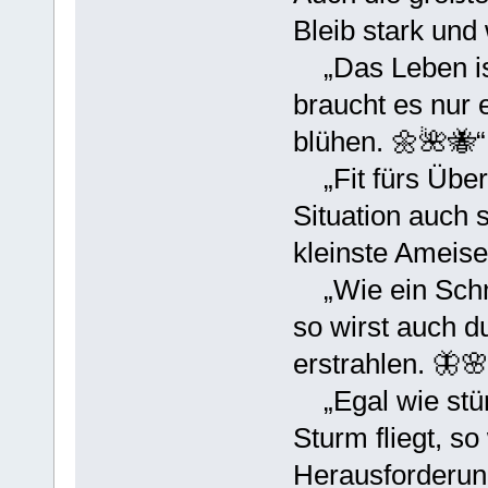
Bleib stark und
„Das Leben ist
braucht es nur 
blühen. 🌼🌺🐝“
„Fit fürs Über
Situation auch 
kleinste Ameis
„Wie ein Schme
so wirst auch du
erstrahlen. 🦋
„Egal wie stür
Sturm fliegt, so
Herausforderung