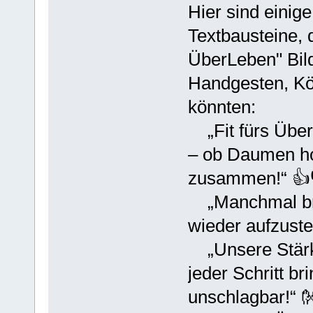
Hier sind einig
Textbausteine, d
ÜberLeben" Bild
Handgesten, Kö
könnten:
„Fit fürs Über
– ob Daumen ho
zusammen!“ 👍
„Manchmal bra
wieder aufzuste
„Unsere Stärke 
jeder Schritt b
unschlagbar!“ 