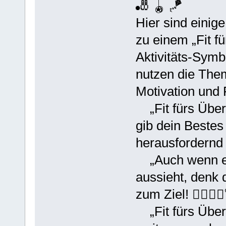
🎳 🪀 🪁
Hier sind einig
zu einem „Fit f
Aktivitäts-Symb
nutzen die The
Motivation und P
„Fit fürs ÜberL
gib dein Bestes
herausfordernd 
„Auch wenn es 
aussieht, denk d
zum Ziel! 🏋️‍♀️🚴‍♀
„Fit fürs Über