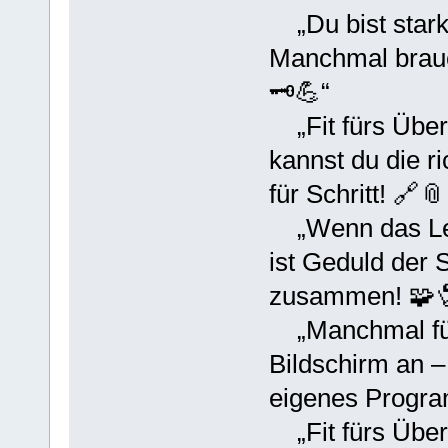
„Du bist stark
Manchmal brauch
🗝️💪“
„Fit fürs Über
kannst du die r
für Schritt! 🔗📎
„Wenn das Lebe
ist Geduld der 
zusammen! 🧩
„Manchmal fühl
Bildschirm an –
eigenes Program
„Fit fürs Über