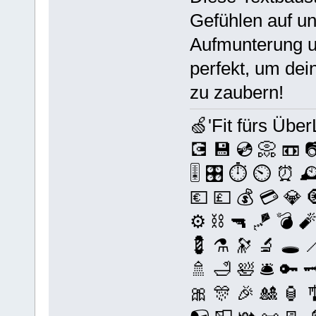
Gefühlen auf un
Aufmunterung un
perfekt, um dei
zu zaubern!
🍏'Fit fürs ÜberLe
💽 💾 💿 📀 📼 📷
🎚️ 🎛️ ⏱️ ⏲ ⏰ 🕰️
💶 💷 💰 💳 💎 
⚙️ ⛓️ 🔫 🪁 💣 🧨
💈 ⚗️ 🔭 🔬 🕳️ 
🚿 🛁 🛀 🛎️ 🔑 
🎀 🎊 🎉 🎎 🏮 