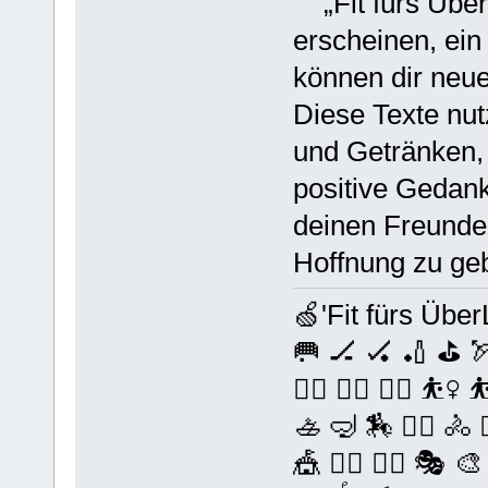
„Fit fürs Über
erscheinen, ein
können dir neu
Diese Texte nut
und Getränken,
positive Gedank
deinen Freunde
Hoffnung zu ge
🍏'Fit fürs Über
🥅 🏒 🏑 🏏 ⛳️ 🏹 
🤼‍♂️ 🤸‍♀️ 🤸‍♂️ ⛹️‍♀️ ⛹
🚣 🤿 🏇 🚴‍♀️ 🚴 
🎪 🤹‍♀️ 🤹‍♂️ 🎭