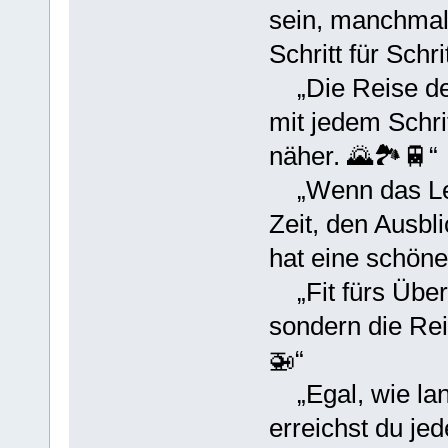
sein, manchmal 
Schritt für Schritt
„Die Reise des
mit jedem Schr
näher. 🌄🏞️🚆“
„Wenn das Lebe
Zeit, den Ausbl
hat eine schöne
„Fit fürs ÜberL
sondern die Rei
🚁“
„Egal, wie lang
erreichst du jed