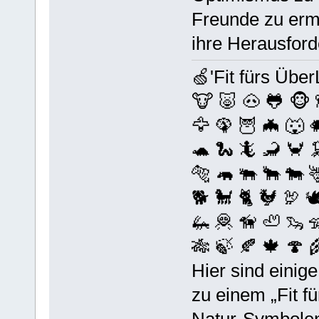
Freunde zu ermu
ihre Herausfor
🍏'Fit fürs Über
🐮 🐷 🐽 🐸 🐵 
🦅 🦚 🦉 🦇 🐺 
🐢 🐍 🦎 🦂 🦀 
🐅 🦛 🐃 🐂 🐄 
🐕 🐩 🐈 🐓 🦃 
🦗 🦧 🦮 🦥 🦦 
🎋 🍃 🍂 🍁 🍄 
Hier sind einig
zu einem „Fit f