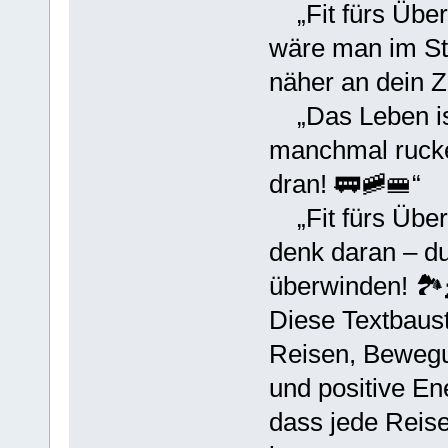
„Fit fürs ÜberL
wäre man im Sta
näher an dein Zi
„Das Leben ist
manchmal ruckel
dran! 🚃🚞🚝“
„Fit fürs Über
denk daran – du
überwinden! 🏞️
Diese Textbaus
Reisen, Bewegu
und positive Ene
dass jede Reise