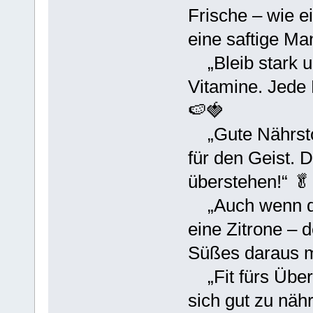
Frische – wie e
eine saftige Ma
„Bleib stark un
Vitamine. Jede 
🍉🍓
„Gute Nährstof
für den Geist. D
überstehen!“ 
„Auch wenn da
eine Zitrone – 
Süßes daraus m
„Fit fürs ÜberL
sich gut zu nähr