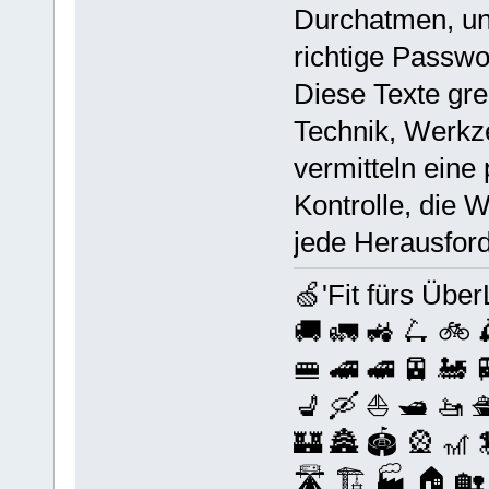
Durchatmen, un
richtige Passwort
Diese Texte gre
Technik, Werkz
vermitteln eine
Kontrolle, die 
jede Herausford
🍏'Fit fürs Über
🚚 🚛 🚜 🛴 🚲 
🚝 🚄 🚅 🚈 🚂 
💺 🛶 ⛵️ 🛥️ 🚤 
🏰 🏯 🏟️ 🎡 🎢 
🛣️ 🏗️ 🏭 🏠 🏡