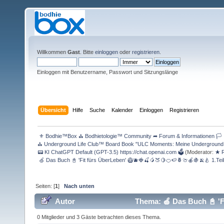
Willkommen
Gast
. Bitte
einloggen
oder
registrieren
.
Einloggen mit Benutzername, Passwort und Sitzungslänge
Übersicht
Hilfe
Suche
Kalender
Einloggen
Registrieren
 ⚜ Bodhie™Box ⛪ Bodhietologie™ Community ➦ Forum & Informationen 🏳 
⛪ Underground Life Club™ Board Book "ULC Moments: Meine Underground Lif
📟 KI ChatGPT Default (GPT-3.5) https://chat.openai.com 🗳
(Moderator:
★ R
 🍏 Das Buch 📓 'Fit fürs ÜberLeben' 🥝🫐🍓🍒🥭🍑🍋🍊🍉🍍🍈🍎🍇🍌🍐 1.Teil 
Seiten: [
1
]
Nach unten
Autor
Thema: 🍏 Das Buch 📓 'Fi
(Gelesen 13430 mal)
0 Mitglieder und 3 Gäste betrachten dieses Thema.