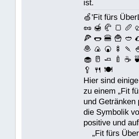
ist.
🍏'Fit fürs Über
🥜 🍯 🥐 🍞 🥖 
🍕 🌭 🍔 🍟 🥙 
🧆 🍙 🍘 🍢 🍡 
🧁 🥛 🧈 🍼 ☕️ 
🥄 🍴 🍽️
Hier sind einig
zu einem „Fit f
und Getränken 
die Symbolik v
positive und au
„Fit fürs ÜberL