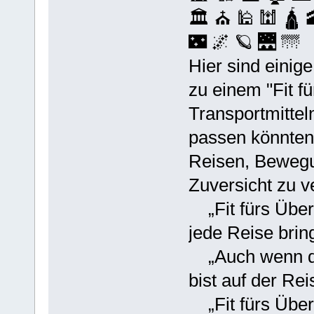
🏛️ ⛪️ 🕌 🕍 🛕 
🌃 🌌 🪐 🌉 🌁
Hier sind einig
zu einem "Fit f
Transportmitte
passen könnten
Reisen, Bewegu
Zuversicht zu ve
„Fit fürs Über
jede Reise bring
„Auch wenn der
bist auf der Re
„Fit fürs Über