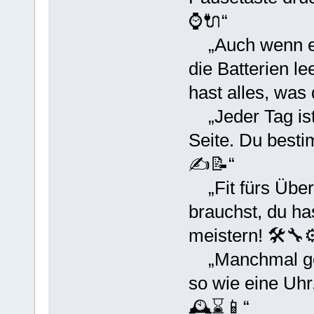
⌚️🔌“
„Auch wenn es 
die Batterien le
hast alles, was
„Jeder Tag ist 
Seite. Du besti
✍️📝“
„Fit fürs Über
brauchst, du ha
meistern! 🛠️🔧⚙
„Manchmal geht
so wie eine Uhr
🕰️⌛️📱“