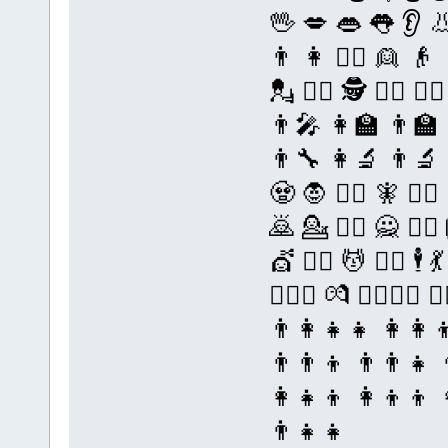
🖖 💋 👄 👅 👂 
👨 👩 👱‍♀️ 👱 👴 
💂 🕵️‍♀️ 🕵️ 👩‍⚕️ 
👨‍🎤 👩‍🏫 👨‍🏫 
👨‍🔧 👩‍🔬 👨‍🔬 
🧟 🧛 🧛‍♀️ 🧚 🧚‍♂
🙇 💁 💁‍♂️ 🙅 🙅‍♂️ 🙆
💇 💇‍♂️ 💆 💆‍♂️ 🕴 
👨‍❤️‍👨 💏 👩‍❤️‍💋‍
👨‍👩‍👧‍👧 👩‍👩‍
👨‍👨‍👦 👨‍👨‍👧 
👩‍👧‍👦 👩‍👦‍👦 
👨‍👧‍👧