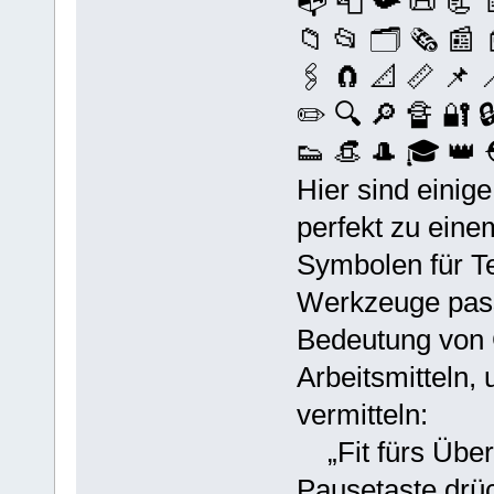
📭 📮 📯 📜 📃 📄
📁 📂 🗂️ 🗞️ 📰
🖇️ 🧲 📐 📏 📌 📍
✏️ 🔍 🔎 🔏 🔐 
👟 👒 🎩 🎓 👑 ⛑
Hier sind einig
perfekt zu einem
Symbolen für T
Werkzeuge pass
Bedeutung von 
Arbeitsmitteln,
vermitteln:
„Fit fürs Über
Pausetaste drüc