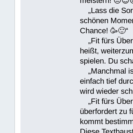
meistern! 😔😇
„Lass die Sorge
schönen Moment
Chance! 🥳🙂“
„Fit fürs ÜberL
heißt, weiterzu
spielen. Du sch
„Manchmal ist 
einfach tief d
wird wieder sch
„Fit fürs Über
überfordert zu 
kommt bestimmt
Diese Textbauste