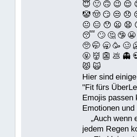
😇 🙂 🙃 😉 😌 
🤡 🤠 😏 😒 😞 
😐 😑 😯 😦 😧 
😴 🙄 🤔 🤥 😬 
🥺 🤭 🥱 🥳 🥴 
🤬 👹 👺 💩 👻 
😾 🙀
Hier sind einig
"Fit fürs ÜberL
Emojis passen k
Emotionen und s
„Auch wenn es 
jedem Regen ko