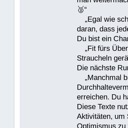
🥈“
„Egal wie schw
daran, dass jed
Du bist ein Champ
„Fit fürs Über
Straucheln gerä
Die nächste Runde
„Manchmal brau
Durchhalteverm
erreichen. Du ha
Diese Texte nut
Aktivitäten, um
Optimismus zu v