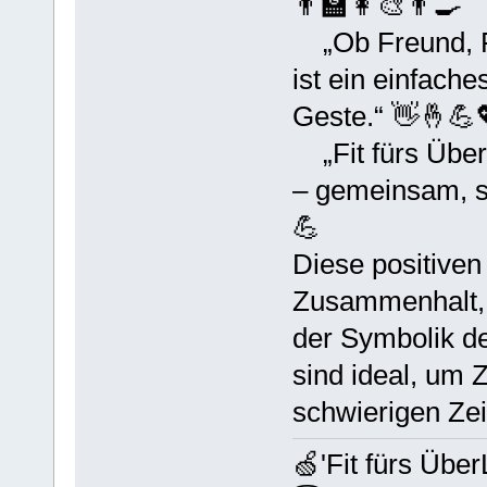
👨‍🏫👩‍🎨👨‍🍳
„Ob Freund, F
ist ein einfaches
Geste.“ 👋🤞💪
„Fit fürs ÜberL
– gemeinsam, st
💪
Diese positiven
Zusammenhalt, U
der Symbolik de
sind ideal, um 
schwierigen Zei
🍏'Fit fürs Übe