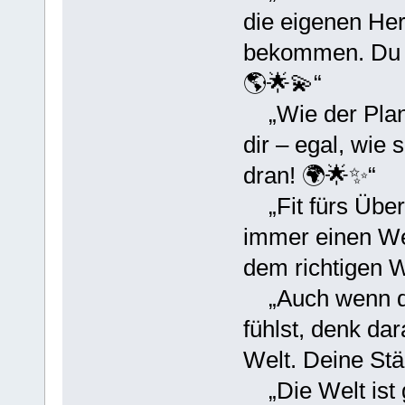
die eigenen Her
bekommen. Du bi
🌎🌟💫“
„Wie der Planet
dir – egal, wie 
dran! 🌍🌟✨“
„Fit fürs Über
immer einen Weg
dem richtigen W
„Auch wenn du
fühlst, denk dar
Welt. Deine Stä
„Die Welt ist g