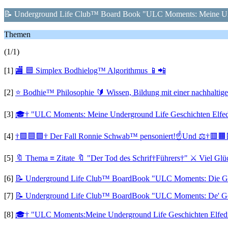
📝 Underground Life Club™ Board Book "ULC Moments: Meine Unde
Themen
(1/1)
[1]
🏬 🟦 Simplex Bodhielog™ Algorithmus 📱📲
[2]
⭐️ Bodhie™ Philosophie 🔰 Wissen, Bildung mit einer nachhaltig
[3]
🎓† "ULC Moments: Meine Underground Life Geschichten Elfed
[4]
†🟩🟦🟪† Der Fall Ronnie Schwab™ pensoniert!☝Und ⚖️†🟥🟧
[5]
🔖 Thema ≡ Zitate 🔖 "Der Tod des Schrif†Führers†" ⚔ Viel Glü
[6]
📝 Underground Life Club™ BoardBook "ULC Moments: Die Gesch
[7]
📝 Underground Life Club™ BoardBook "ULC Moments: De' Gesc
[8]
🎓† "ULC Moments:Meine Underground Life Geschichten Elfedi