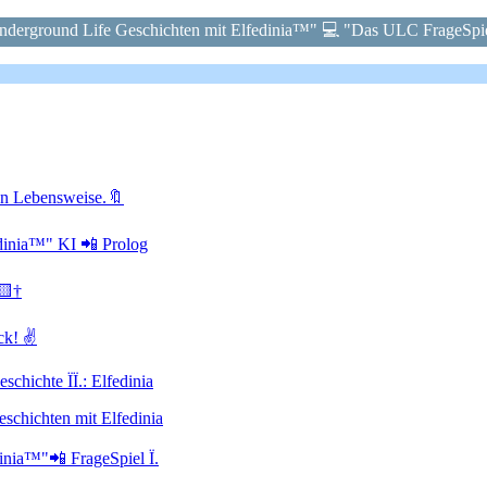
rground Life Geschichten mit Elfedinia™" 💻 "Das ULC FrageSpiel
en Lebensweise.🔖
inia™" KI 📲 Prolog
🟨†
ck! ✌
ichte ÏÏ.: Elfedinia
hichten mit Elfedinia
nia™"📲 FrageSpiel Ï.