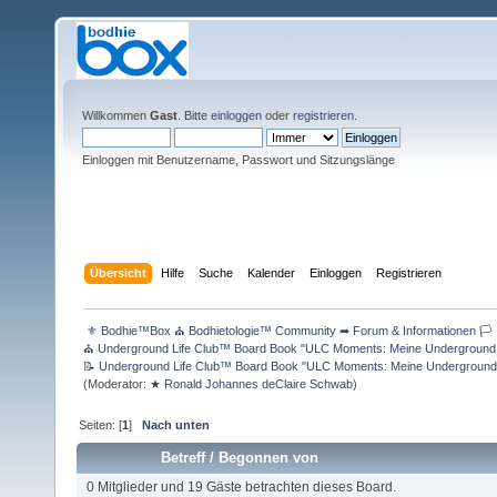
Willkommen
Gast
. Bitte
einloggen
oder
registrieren
.
Einloggen mit Benutzername, Passwort und Sitzungslänge
Übersicht
Hilfe
Suche
Kalender
Einloggen
Registrieren
 ⚜ Bodhie™Box ⛪ Bodhietologie™ Community ➦ Forum & Informationen 🏳 
⛪ Underground Life Club™ Board Book "ULC Moments: Meine Underground Lif
📝 Underground Life Club™ Board Book "ULC Moments: Meine Underground Li
(Moderator:
★ Ronald Johannes deClaire Schwab
)
Seiten: [
1
]
Nach unten
Betreff
/
Begonnen von
0 Mitglieder und 19 Gäste betrachten dieses Board.