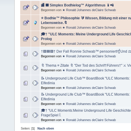
🏬 🟦 Simplex Bodhielog™ Algorithmus 📱📲
Begonnen von
★ Ronald Johannes deClaire Schwab
⭐️ Bodhie™ Philosophie 🔰 Wissen, Bildung mit einer n
Lebensweise.🔖
Begonnen von
★ Ronald Johannes deClaire Schwab
🎓† "ULC Moments: Meine Underground Life Geschicht
Prolog
Begonnen von
★ Ronald Johannes deClaire Schwab
†🟩🟦🟪† Der Fall Ronnie Schwab™ pensoniert!☝Und ⚖
Begonnen von
★ Ronald Johannes deClaire Schwab
🔖 Thema ≡ Zitate 🔖 "Der Tod des Schrif†Führers†" ⚔ Vi
Begonnen von
★ Ronald Johannes deClaire Schwab
📝 Underground Life Club™ BoardBook "ULC Moments: Di
Elfedinia
Begonnen von
★ Ronald Johannes deClaire Schwab
📝 Underground Life Club™ BoardBook "ULC Moments: D
Elfedinia
Begonnen von
★ Ronald Johannes deClaire Schwab
🎓† "ULC Moments:Meine Underground Life Geschichte
FrageSpiel Ï.
Begonnen von
★ Ronald Johannes deClaire Schwab
Seiten: [
1
]
Nach oben