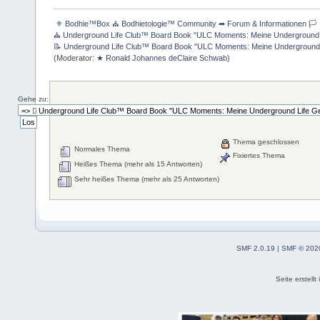
 ⚜ Bodhie™Box ⛪ Bodhietologie™ Community ➦ Forum & Informationen 🏳 
⛪ Underground Life Club™ Board Book "ULC Moments: Meine Underground Lif
📝 Underground Life Club™ Board Book "ULC Moments: Meine Underground Li
(Moderator:
★ Ronald Johannes deClaire Schwab
)
Gehe zu:
Thema geschlossen
Normales Thema
Fixiertes Thema
Heißes Thema (mehr als 15 Antworten)
Sehr heißes Thema (mehr als 25 Antworten)
SMF 2.0.19
|
SMF © 202
Seite erstell