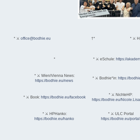
* ⚔
office@bodhie.eu
†*
* ⚔ H
*
* ⚔ eSchule:
https://akadem
* ⚔ Wien/Vienna News:
* ⚔ Bodhie*in:
https://bodhi
https://bodhie.eu/news
* ⚔ NichteHP:
* ⚔ Book:
https://bodhie.eu/facebook
https://bodhie.eu/Nicole.Li
* ⚔ HPHanko:
* ⚔ ULC Portal
https://bodhie.eu/hanko
https://bodhie.eu/portal