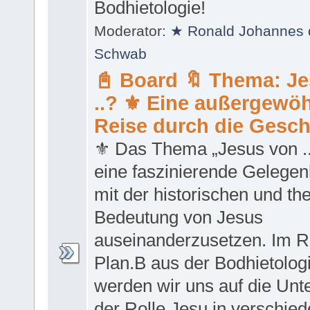
Bodhietologie!
Moderator:
★ Ronald Johannes 
Schwab
📓 Board 🔖 Thema: J
..? ⚜ Eine außergewöh
Reise durch die Gesch
⚜ Das Thema „Jesus von ...
eine faszinierende Gelegenh
mit der historischen und th
Bedeutung von Jesus
auseinanderzusetzen. Im 
Plan.B aus der Bodhietolo
werden wir uns auf die Un
der Rolle Jesu in verschie