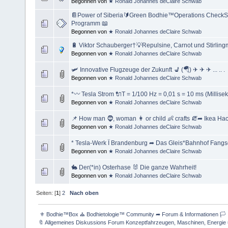
Begonnen von
★ Ronald Johannes deClaire Schwab
📔Power of Siberia🔰Green Bodhie™Operations Check
Programm 📖
Begonnen von
★ Ronald Johannes deClaire Schwab
🔋 Viktor Schauberger†💡Repulsine, Carnot und Stirling
Begonnen von
★ Ronald Johannes deClaire Schwab
🛩 Innovative Flugzeuge der Zukunft 💺 (🪂) ✈ ✈ ✈ ... .. .
Begonnen von
★ Ronald Johannes deClaire Schwab
*〰 Tesla Strom 🔌T = 1/100 Hz = 0,01 s = 10 ms (Millis
Begonnen von
★ Ronald Johannes deClaire Schwab
📌 How man 🧔, woman 👩 or child 👶 crafts 🧯➦ Ikea Hac
Begonnen von
★ Ronald Johannes deClaire Schwab
* Tesla-Werk Ï Brandenburg ➦ Das Gleis*Bahnhof Fan
Begonnen von
★ Ronald Johannes deClaire Schwab
🐇 Der(*in) Osterhase 🐰 Die ganze Wahrheit!
Begonnen von
★ Ronald Johannes deClaire Schwab
Seiten: [
1
]
2
Nach oben
 ⚜ Bodhie™Box ⛪ Bodhietologie™ Community ➦ Forum & Informationen 🏳 
🔖 Allgemeines Diskussions Forum Konzeptfahrzeugen, Maschinen, Energie 