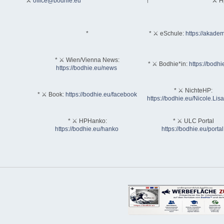
* ⚔
office@bodhie.eu
†*
* ⚔ H
*
* ⚔ eSchule:
https://akadem
* ⚔ Wien/Vienna News:
* ⚔ Bodhie*in:
https://bodhi
https://bodhie.eu/news
* ⚔ NichteHP:
* ⚔ Book:
https://bodhie.eu/facebook
https://bodhie.eu/Nicole.Li
* ⚔ HPHanko:
* ⚔ ULC Portal
https://bodhie.eu/hanko
https://bodhie.eu/portal