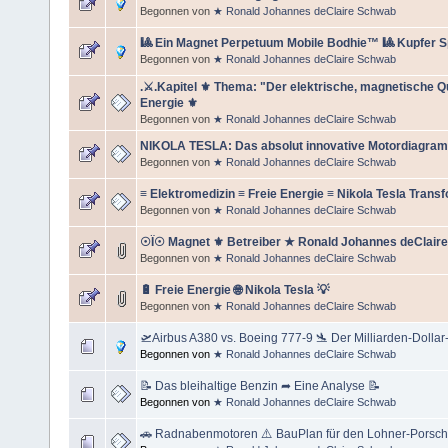
Begonnen von
★ Ronald Johannes deClaire Schwab
🎱 Ein Magnet Perpetuum Mobile Bodhie™ 🎱 Kupfer S
Begonnen von
★ Ronald Johannes deClaire Schwab
.⚔.Kapitel ⚜ Thema: "Der elektrische, magnetische 
Energie ⚜
Begonnen von
★ Ronald Johannes deClaire Schwab
NIKOLA TESLA: Das absolut innovative Motordiagram
Begonnen von
★ Ronald Johannes deClaire Schwab
≡ Elektromedizin ≡ Freie Energie ≡ Nikola Tesla Trans
Begonnen von
★ Ronald Johannes deClaire Schwab
☉Ï☉ Magnet ⚜ Betreiber ★ Ronald Johannes deClair
Begonnen von
★ Ronald Johannes deClaire Schwab
🔋 Freie Energie 🌐 Nikola Tesla 💡
Begonnen von
★ Ronald Johannes deClaire Schwab
🛫Airbus A380 vs. Boeing 777‑9 🛬 Der Milliarden-Dollar
Begonnen von
★ Ronald Johannes deClaire Schwab
📝 Das bleihaltige Benzin ➦ Eine Analyse 📝
Begonnen von
★ Ronald Johannes deClaire Schwab
🚗 Radnabenmotoren ⚠️ BauPlan für den Lohner-Porsch