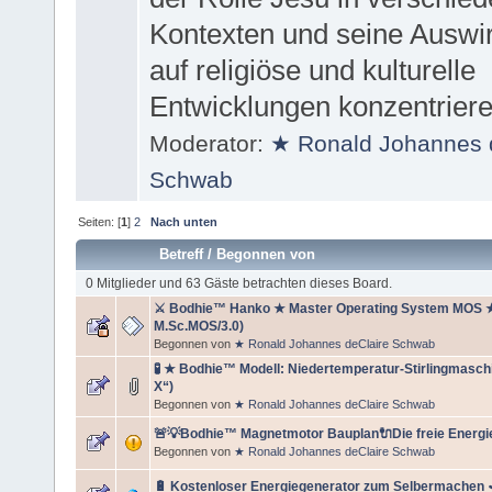
Kontexten und seine Auswi
auf religiöse und kulturelle
Entwicklungen konzentriere
Moderator:
★ Ronald Johannes 
Schwab
Seiten: [
1
]
2
Nach unten
Betreff
/
Begonnen von
0 Mitglieder und 63 Gäste betrachten dieses Board.
⚔ Bodhie™ Hanko ★ Master Operating System MOS 
M.Sc.MOS/3.0)
Begonnen von
★ Ronald Johannes deClaire Schwab
🧪 ★ Bodhie™ Modell: Niedertemperatur-Stirlingmasc
X“)
Begonnen von
★ Ronald Johannes deClaire Schwab
🚨💡Bodhie™ Magnetmotor Bauplan🔌Die freie Energie 
Begonnen von
★ Ronald Johannes deClaire Schwab
🔋 Kostenloser Energiegenerator zum Selbermachen 🪒