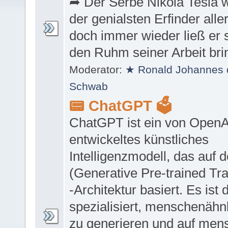
➦ Der Serbe Nikola Tesla w
der genialsten Erfinder aller
doch immer wieder ließ er 
den Ruhm seiner Arbeit bri
Moderator:
★ Ronald Johannes 
Schwab
📟 ChatGPT 🗳
ChatGPT ist ein von OpenA
entwickeltes künstliches
Intelligenzmodell, das auf 
(Generative Pre-trained Tr
-Architektur basiert. Es ist 
spezialisiert, menschenähn
zu generieren und auf men