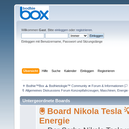
Willkommen
Gast
. Bitte
einloggen
oder
registrieren
.
Einloggen mit Benutzername, Passwort und Sitzungslänge
Übersicht
Hilfe
Suche
Kalender
Einloggen
Registrieren
 ⚜ Bodhie™Box ⛪ Bodhietologie™ Community ➦ Forum & Informationen 🏳 
🔖 Allgemeines Diskussions Forum Konzeptfahrzeugen, Maschinen, Energie 
Untergeordnete Boards
🖲 Board Nikola Tesla 
Energie