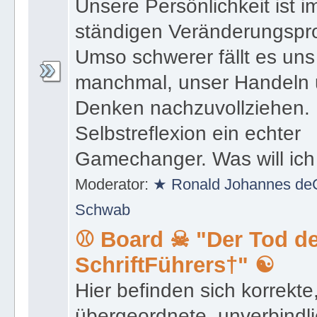
Unsere Persönlichkeit ist i
ständigen Veränderungspr
Umso schwerer fällt es uns
manchmal, unser Handeln
Denken nachzuvollziehen. 
Selbstreflexion ein echter
Gamechanger. Was will ich 
Moderator:
★ Ronald Johannes deC
Schwab
⚾ Board ☠ "Der Tod d
SchriftFührers†" ☯
Hier befinden sich korrekte
übergeordnete, unverbindli