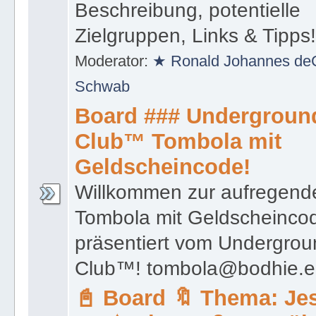
Beschreibung, potentielle
Zielgruppen, Links & Tipps
Moderator:
★ Ronald Johannes deC
Schwab
Board ### Underground
Club™ Tombola mit
Geldscheincode!
Willkommen zur aufregend
Tombola mit Geldscheinco
präsentiert vom Undergrou
Club™! tombola@bodhie.
📓 Board 🔖 Thema: Je