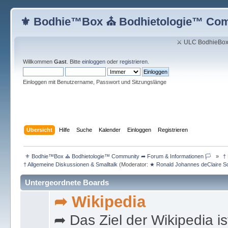
⚜ Bodhie™Box ⛪ Bodhietologie™ Comm
⚔ ULC BodhieBox
Willkommen
Gast
. Bitte
einloggen
oder
registrieren
.
Einloggen mit Benutzername, Passwort und Sitzungslänge
Übersicht
Hilfe
Suche
Kalender
Einloggen
Registrieren
 ⚜ Bodhie™Box ⛪ Bodhietologie™ Community ➦ Forum & Informationen 🏳  
»
 †
† Allgemeine Diskussionen & Smalltalk
(Moderator:
★ Ronald Johannes deClaire 
Untergeordnete Boards
➦ Wikipedia
➦ Das Ziel der Wikipedia is