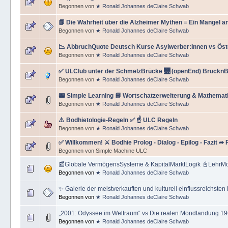
Begonnen von
★ Ronald Johannes deClaire Schwab
📗 Die Wahrheit über die Alzheimer Mythen ≡ Ein Mangel a
Begonnen von
★ Ronald Johannes deClaire Schwab
📉 AbbruchQuote Deutsch Kurse Asylwerber:Innen vs Öste
Begonnen von
★ Ronald Johannes deClaire Schwab
✅ ULClub unter der SchmelzBrücke 🌉 (openEnd) BrucknBe
Begonnen von
★ Ronald Johannes deClaire Schwab
📟 Simple Learning 📘 Wortschatzerweiterung & Mathemat
Begonnen von
★ Ronald Johannes deClaire Schwab
⚠️ Bodhietologie-Regeln ✅ ☝ ULC Regeln
Begonnen von
★ Ronald Johannes deClaire Schwab
✅ Willkommen! ⚔ Bodhie Prolog - Dialog - Epilog - Fazit ➦ 
Begonnen von Simple Machine ULC
📰Globale VermögensSysteme & KapitalMarktLogik 📓LehrM
Begonnen von
★ Ronald Johannes deClaire Schwab
✨ Galerie der meistverkauften und kulturell einflussreichsten
Begonnen von
★ Ronald Johannes deClaire Schwab
„2001: Odyssee im Weltraum“ vs Die realen Mondlandung 1
Begonnen von
★ Ronald Johannes deClaire Schwab