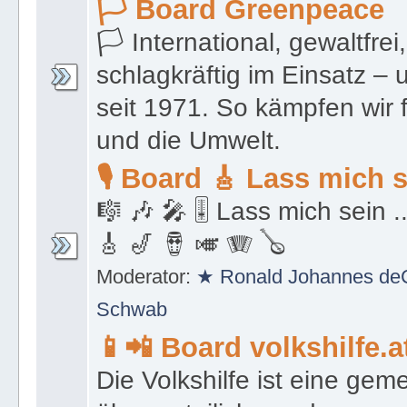
🏳 Board Greenpeace
🏳 International, gewaltfrei
schlagkräftig im Einsatz –
seit 1971. So kämpfen wir 
und die Umwelt.
🎙 Board 🎸 Lass mich 
🎼 🎶 🎤 🎚 Lass mich sein ...
🎸 🎷 🪘 🎺 🪗 🪕
Moderator:
★ Ronald Johannes deC
Schwab
📱📲 Board volkshilfe.a
Die Volkshilfe ist eine gem