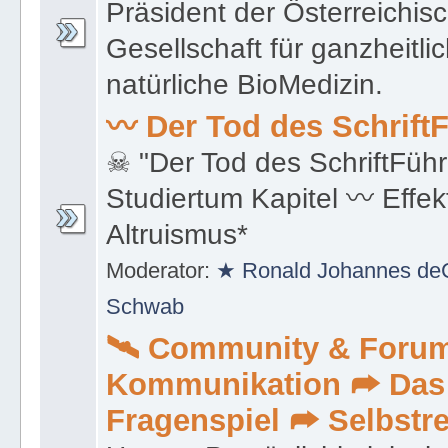
Präsident der Österreichis
Gesellschaft für ganzheitli
natürliche BioMedizin.
〰 Der Tod des Schrift
☠ "Der Tod des SchriftFüh
Studiertum Kapitel 〰 Effek
Altruismus*
Moderator:
★ Ronald Johannes deC
Schwab
🛰 Community & Foru
Kommunikation ➦ Das
Fragenspiel ➦ Selbstre