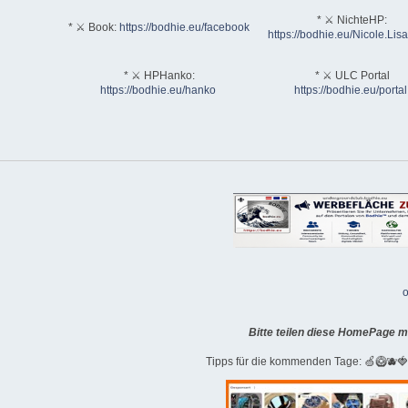
* ⚔ NichteHP:
* ⚔ Book:
https://bodhie.eu/facebook
https://bodhie.eu/Nicole.Li
* ⚔ HPHanko:
* ⚔ ULC Portal
https://bodhie.eu/hanko
https://bodhie.eu/portal
o
Bitte teilen diese HomePage m
Tipps für die kommenden Tage: 🍏🥝🫐