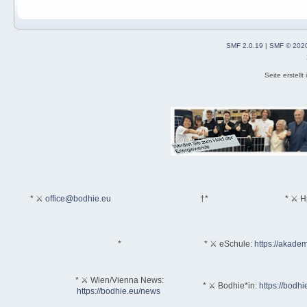
SMF 2.0.19
|
SMF © 202
Seite erstell
* ⚔
office@bodhie.eu
†*
* ⚔ H
*
* ⚔ eSchule:
https://akadem
* ⚔ Wien/Vienna News:
* ⚔ Bodhie*in:
https://bodhi
https://bodhie.eu/news