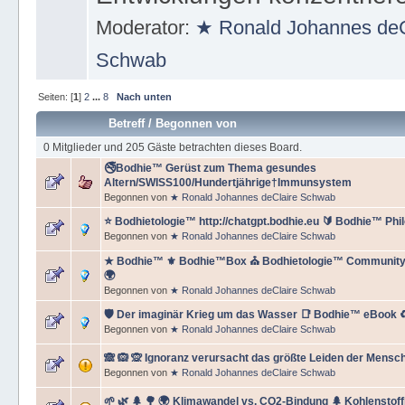
Moderator:
★ Ronald Johannes deC
Schwab
Seiten: [
1
]
2
...
8
Nach unten
Betreff
/
Begonnen von
0 Mitglieder und 205 Gäste betrachten dieses Board.
🚭Bodhie™ Gerüst zum Thema gesundes
Altern/SWISS100/Hundertjährige†Immunsystem
Begonnen von
★ Ronald Johannes deClaire Schwab
⭐️ Bodhietologie™ http://chatgpt.bodhie.eu 🔰 Bodhie™ Phi
Begonnen von
★ Ronald Johannes deClaire Schwab
★ Bodhie™ ⚜ Bodhie™Box ⛪ Bodhietologie™ Community 
🌍
Begonnen von
★ Ronald Johannes deClaire Schwab
🛡️ Der imaginär Krieg um das Wasser 📑 Bodhie™ eBook 
Begonnen von
★ Ronald Johannes deClaire Schwab
🙈 🙉 🙊 Ignoranz verursacht das größte Leiden der Mensch
Begonnen von
★ Ronald Johannes deClaire Schwab
🌱 🌿 🌲 🌳 🌍 Klimawandel vs. CO2-Bindung 🌲 Kohlenstoff