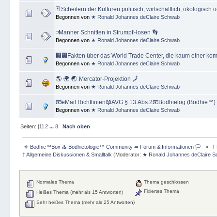
🃏 Scheitern der Kulturen politisch, wirtschaftlich, ökologisch 
Begonnen von
★ Ronald Johannes deClaire Schwab
◽️Manner Schnitten in StrumpfHosen 👣
Begonnen von
★ Ronald Johannes deClaire Schwab
🏢🏢Fakten über das World Trade Center, die kaum einer kom
Begonnen von
★ Ronald Johannes deClaire Schwab
🌎 🌍 🌏 Mercator-Projektion 🗾
Begonnen von
★ Ronald Johannes deClaire Schwab
📧eMail Richtlinien📖AVG § 13.Abs.2📧Bodhielog (Bodhie™)
Begonnen von
★ Ronald Johannes deClaire Schwab
Seiten: [
1
]
2
...
8
Nach oben
 ⚜ Bodhie™Box ⛪ Bodhietologie™ Community ➦ Forum & Informationen 🏳  
»
 †
† Allgemeine Diskussionen & Smalltalk
(Moderator:
★ Ronald Johannes deClaire 
Normales Thema
Thema geschlossen
Fixiertes Thema
Heißes Thema (mehr als 15 Antworten)
Sehr heißes Thema (mehr als 25 Antworten)