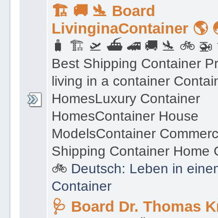
🏗 🚚 🛬 Board
LivinginaContainer 🌎 
🧳 🏗 🛫 ⛴ 🚄 🚚 🛬 🚲 🚁 
Best Shipping Container Pr
living in a container Contai
HomesLuxury Container
HomesContainer House
ModelsContainer Commerc
Shipping Container Home G
🚲
Deutsch: Leben in eine
Container
🩺 Board Dr. Thomas K